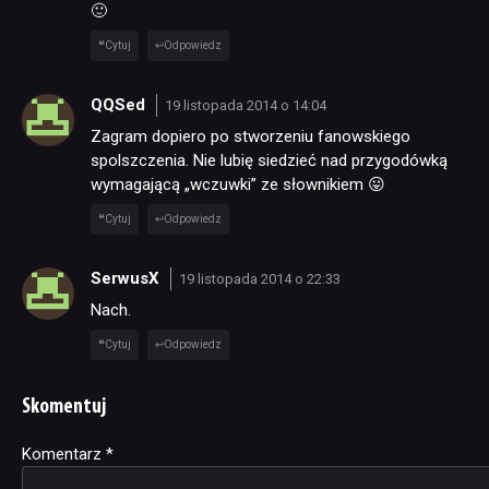
🙂
Cytuj
Odpowiedz
QQSed
19 listopada 2014 o 14:04
Zagram dopiero po stworzeniu fanowskiego
spolszczenia. Nie lubię siedzieć nad przygodówką
wymagającą „wczuwki” ze słownikiem 😛
Cytuj
Odpowiedz
SerwusX
19 listopada 2014 o 22:33
Nach.
Cytuj
Odpowiedz
Skomentuj
Komentarz
Alternative:
*