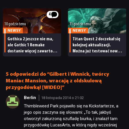
ale ma parę problemów
SKLEP
[RECENZJA TECHNICZNA]
4
10 godzin temu
11 godzin temu
NEWSY
NEWSY
Gothica 2 jeszcze nie ma,
Titan Quest 2 doczekał się
ale Gothic 1 Remake
kolejnej aktualizacji.
dostanie więcej zawartości.
Można już testować nową
Twórcy zapowiadają
specjalizację oraz system
nadchodzące zmiany
craftingu
5 odpowiedzi do “Gilbert i Winnick, twórcy
Maniac Mansion, wracają z oldskulową
przygodówką! [WIDEO]”
Berlin
18 listopada 2014 o 21:02
Thimbleweed Park pojawiło się na Kickstarterze, a
jego opis zaczyna się słowami: „To tak, jakbyś
otworzył zakurzoną szufladę biurka, i znalazł tam
przygodówkę LucasArts, w którą nigdy wcześniej