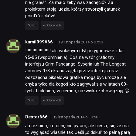
nie grałeś”. Za mało żeby was zachęcić? Za
projektem stoją ludzie, którzy stworzyli gatunek
point’n’clicków!
Cytuj
Odpowiedz
kamil999666
19 listopada 2014 o 07:53
!!!!!!!!!!!!!!!!!!!!! ale wolałbym styl przygodówkę z lat
95-05 (wspomnienia). Coś na wzór graficzny i
interfejsu Grim Fandango, Syberia lub The Longest
Journey. 1/3 ekranu zajęta przez interfejs oraz
oszczędna pikselowa grafika mogą być uroczę ale
chyba tylko dla kogoś kto zagrywał się w latach 80-
tych. I tak biorę w ciemno, nazwiska zobowiązują 🙂
Cytuj
Odpowiedz
Dexter666
19 listopada 2014 o 10:56
Ja też biorę i o cenę nie pytam, ale cieszę się że ma
to wyglądać właśnie tak. Jeśli „oldskul” to pełną parą