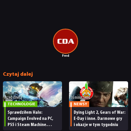
RECENZJE
PUBLICYSTYKA
KULTURA
Fred
RETRO
Czytaj dalej
TECHNOLOGIE
Przed chwilą
16 minut temu
DYSKUSJE
TECHNOLOGIE
NEWSY
Sprawdziłem Halo:
Dying Light 2, Gears of War:
Campaign Evolved na PC,
E-Day i inne. Darmowe gry
JUŻ GRALIŚMY
PS5 i Steam Machine.
i okazje w tym tygodniu
Wygląda świetnie,