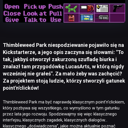
Thimbleweed Park niespodziewanie pojawiło się na
Kickstarterze, a jego opis zaczyna się słowami: "To
tak, jakbyś otworzył zakurzoną szufladę biurka i
znalazł tam przygodówkę LucasArts, w którą nigdy
wcześniej nie grałeś". Za mało żeby was zachęcić?
Za projektem stoją ludzie, którzy stworzyli gatunek
point'n'clicków!
Thimbleweed Park ma być naprawdę klasycznym point’n’clickiem,
który pozbywa się wszystkiego, co wymyślono w tym gatunku
przez lata jego rozwoju. Spodziewajmy się więc klasycznego
interfejsu, klasycznych zagadek, klasycznych dialogów…
klasycznego „doświadczenia”, jakie można aktualnie poznać