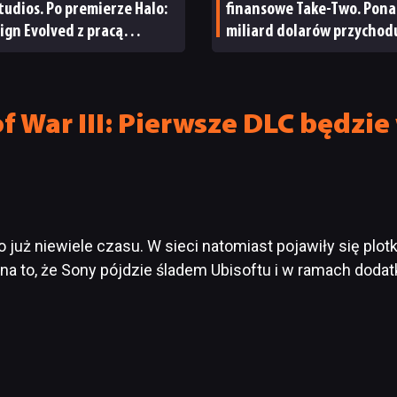
tudios. Po premierze Halo:
finansowe Take-Two. Pon
gn Evolved z pracą
miliard dolarów przychod
ały się inne osoby
i reakcja giełdy
f War III: Pierwsze DLC będzi
o już niewiele czasu. W sieci natomiast pojawiły się plot
na to, że Sony pójdzie śladem Ubisoftu i w ramach dod