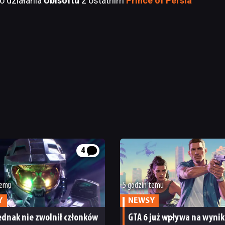
o działania
Ubisoftu
z ostatnim
Prince of Persia
4
temu
5 godzin temu
Y
NEWSY
ednak nie zwolnił członków
GTA 6 już wpływa na wynik