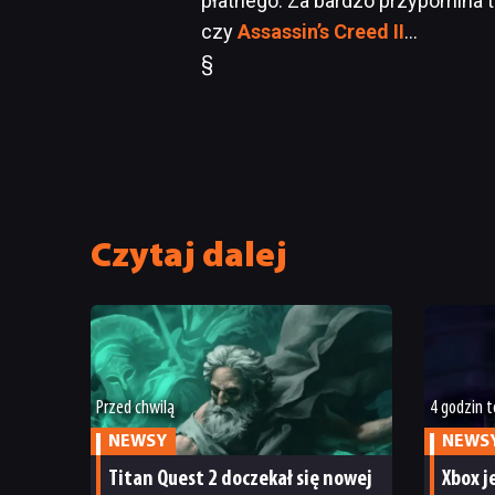
płatnego. Za bardzo przypomina t
czy
Assassin’s Creed II
…
§
Czytaj dalej
Przed chwilą
4 godzin 
NEWSY
NEWS
Titan Quest 2 doczekał się nowej
Xbox j