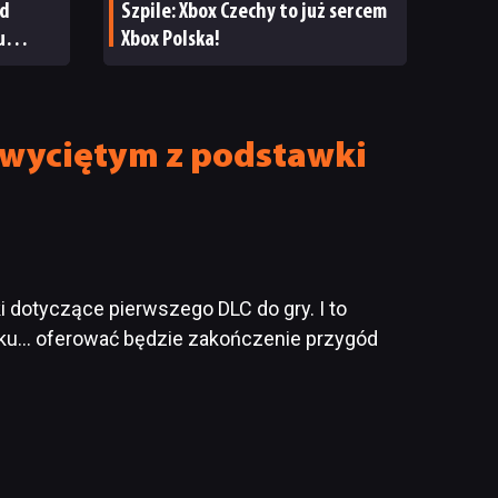
ad
Szpile: Xbox Czechy to już sercem
u
Xbox Polska!
e wyciętym z podstawki
ki dotyczące pierwszego DLC do gry. I to
atku… oferować będzie zakończenie przygód