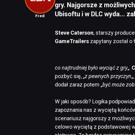
gry. Najgorsze z możliwych
Ubisoftu i w DLC wyda... z
Fred
Steve Caterson
, starszy produc
GameTrailers
zapytany został o t
co najtrudniej było wyciąć z gry
„.
C
pozbyć się, „
z pewnych przyczyn
„
dodał zaraz potem „
być może zob
W jaki sposób? Logika podpowiad
zapoznania nas z wyciętą końcówk
scenariusz najgorszy z możliw
celowo wyciętą z podstawowej w