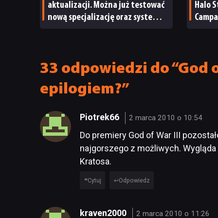
aktualizacji. Można już testować
Halo S
nową specjalizację oraz system
Campai
craftingu
pożegn
33 odpowiedzi do “God o
epilogiem?”
Piotrek66
2 marca 2010 o 10:54
Do premiery God of War III pozostał
najgorszego z możliwych. Wygląda 
Kratosa.
Cytuj
Odpowiedz
kraven2000
2 marca 2010 o 11:26