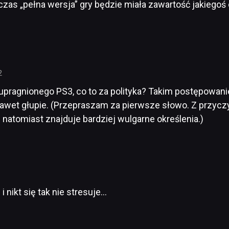
 czas „pełna wersja” gry będzie miała zawartość jakiego
2
ię upragnionego PS3, co to za polityka? Takim postępowani
 nawet głupie. (Przepraszam za pierwsze słowo. Z przy
 natomiast znajduje bardziej wulgarne określenia.)
 nikt się tak nie stresuje…