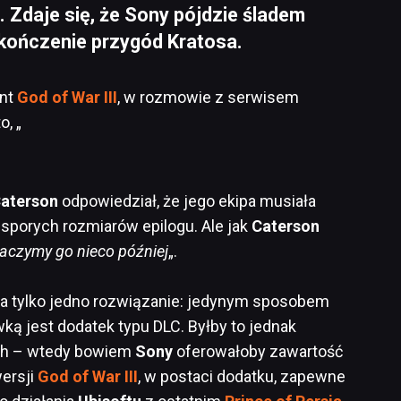
. Zdaje się, że Sony pójdzie śladem
akończenie przygód Kratosa.
ent
God of War III
, w rozmowie z serwisem
o, „
aterson
odpowiedział, że jego ekipa musiała
, sporych rozmiarów epilogu. Ale jak
Caterson
aczymy go nieco później
„.
a tylko jedno rozwiązanie: jedynym sposobem
ą jest dodatek typu DLC. Byłby to jednak
ych – wtedy bowiem
Sony
oferowałoby zawartość
ersji
God of War III
, w postaci dodatku, zapewne