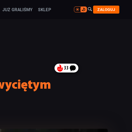

ZALOGUJ
JUŻ GRALIŚMY
SKLEP

33
 wyciętym