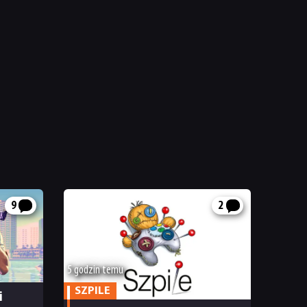
9
2
5 godzin temu
SZPILE
i