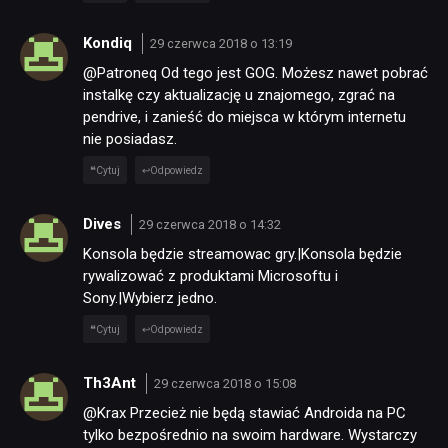
Kondiq
29 czerwca 2018 o 13:19
@Patroneq Od tego jest GOG. Możesz nawet pobrać
instalkę czy aktualizację u znajomego, zgrać na
pendrive, i zanieść do miejsca w którym internetu
nie posiadasz.
Cytuj
Odpowiedz
Dives
29 czerwca 2018 o 14:32
Konsola będzie streamowac gry.|Konsola będzie
rywalizować z produktami Microsoftu i
Sony.|Wybierz jedno.
Cytuj
Odpowiedz
Th3Ant
29 czerwca 2018 o 15:08
@Krax Przecież nie będą stawiać Androida na PC
tylko bezpośrednio na swoim hardware. Wystarczy