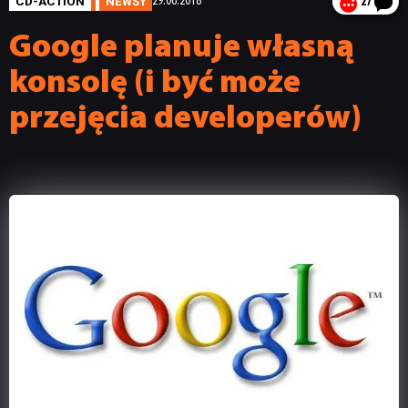
CD-ACTION
NEWSY
29.06.2018
27
Google planuje własną
konsolę (i być może
przejęcia developerów)