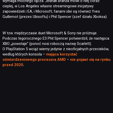
wymaga mocnego łącza. Jednak branża mówi o niej coraz
cieplej, w Los Angeles własne streamingowe inicjatywy
zapowiedzieli i EA, i Microsoft, fanami idei są również Yves
Guillemot (prezes Ubisoftu) i Phil Spencer (szef działu Xboksa).
W tzw. międzyczasie duet Microsoft & Sony nie próżnuje.
Podczas tegorocznego E3 Phil Spencer potwierdził, że następca
XBO „powstaje” (ponoć nosi roboczą nazwę Scarlett).
O PlayStation 5 wciąż wiemy jedynie z nieoficjalnych przecieków,
według których konsola –
mająca korzystać
ośmiordzeniowego procesora AMD
–
nie pojawi się na rynku
przed 2020
.