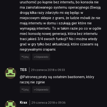
uruchomić po kupnie bez internetu, bo konsola nie
ma zainstalowanego systemu operacyjnego.|Swoją
drogą kilka razy zdarzyło mi się będąc w
miejscowym sklepie z grami, że ludzie mówili że nie
mają internetu w domu i szukają gier które nie
wymagają internetu. To w takim razie po co w ogóle
mieć konsolę nowej generacji, która bez internetu
traci jakieś 3/4 swoich funkcji? No i można wtedy
grać w gry tylko bez aktualizacji, które czasami są
NEWSY
niegrywalnymi crapami.
Cytuj
Odpowiedz
RECENZJE
TES
29 czerwca 2018 o 09:33
PUBLICYSTYKA
@Patroneq piraty są ostatnim bastionem, który
raczej nie zginie
Cytuj
Odpowiedz
KULTURA
Krax
29 czerwca 2018 o 09:36