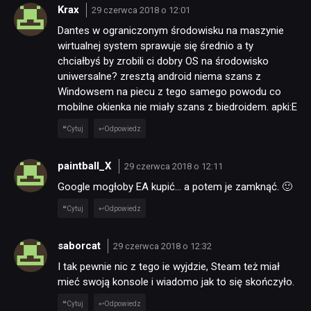
Krax
29 czerwca 2018 o 12:01
Dantes w ograniczonym środowisku na maszynie
wirtualnej system sprawuje się średnio a ty
chciałbyś by zrobili ci dobry OS na środowisko
uniwersalne? zresztą android niema szans z
Windowsem na piecu z tego samego powodu co
mobilne okienka nie miały szans z biedroidem. apki:E
Cytuj
Odpowiedz
paintball_X
29 czerwca 2018 o 12:11
Google mogłoby EA kupić… a potem je zamknąć. 🙂
Cytuj
Odpowiedz
saborcat
29 czerwca 2018 o 12:32
I tak pewnie nic z tego ie wyjdzie, Steam też miał
mieć swoją konsole i wiadomo jak to się skończyło.
Cytuj
Odpowiedz