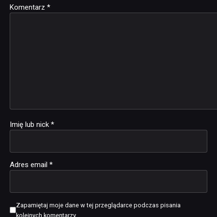
Komentarz
Alternative:
*
Imię lub nick
*
Adres email
*
Zapamiętaj moje dane w tej przeglądarce podczas pisania
kolejnych komentarzy.