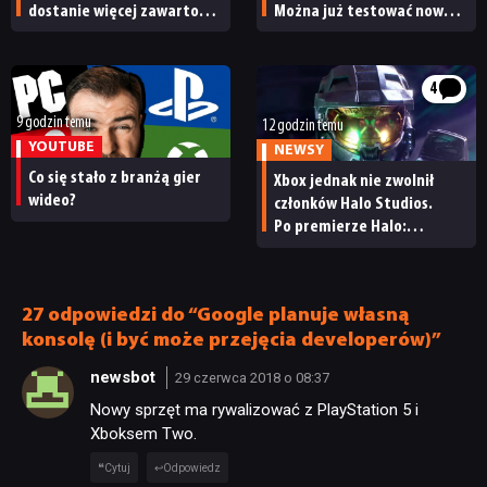
dostanie więcej zawartości.
Można już testować nową
Twórcy zapowiadają
specjalizację oraz system
nadchodzące zmiany
craftingu
4
9 godzin temu
12 godzin temu
YOUTUBE
NEWSY
Co się stało z branżą gier
Xbox jednak nie zwolnił
wideo?
członków Halo Studios.
Po premierze Halo:
Campaign Evolved z pracą
pożegnały się inne osoby
27 odpowiedzi do “Google planuje własną
konsolę (i być może przejęcia developerów)”
newsbot
29 czerwca 2018 o 08:37
Nowy sprzęt ma rywalizować z PlayStation 5 i
Xboksem Two.
Cytuj
Odpowiedz