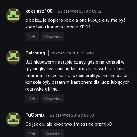
koksiasz100
29 czerwca 2018 o 09:02
o boże… ja dopiero xbox-a one kupuje a tu ma być
xbox two i konsola google XDDD
Cytuj
Odpowiedz
Patroneq
29 czerwca 2018 o 09:04
Już niebawem nastąpia czasy, gdzie na konsoli w
gry singleplayer nie będzie można nawet grać bez
Internetu. To, że na PC już się praktycznie nie da, ale
konsole były ostatnim bastionem dla ludzi lubiących
rozrywkę offline…
Cytuj
Odpowiedz
TuComix
29 czerwca 2018 o 09:08
Co jak co, ale xbox two śmiesznie brzmi xD
Cytuj
Odpowiedz