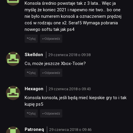
RETRO
Konsola średnio powstaje tak z 3 lata… Więc ja
myślę że koniec 2021 i napewno nie two… bo one
nie było numerem konsoli a oznaczeniem prędzej
TECHNOLOGIE
coś w rodzaju one x2. Seraf5 Wymaga pobrania
nowego softu tak jak ps4
DYSKUSJE
Cytuj
Odpowiedz
Skelldon
29 czerwca 2018 o 09:38
JUŻ GRALIŚMY
Co, może jeszcze Xbox-Tooie?
Cytuj
Odpowiedz
SKLEP
Hexagon
29 czerwca 2018 o 09:43
Konsola konsola, jeśli będą mieć kiepskie gry to i tak
kupię ps5
Cytuj
Odpowiedz
Patroneq
29 czerwca 2018 o 09:46