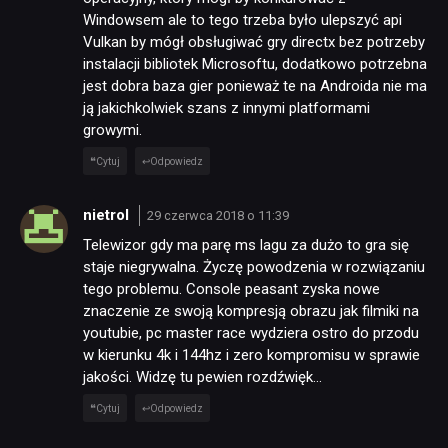
Windowsem ale to tego trzeba było ulepszyć api
Vulkan by mógł obsługiwać gry directx bez potrzeby
instalacji bibliotek Microsoftu, dodatkowo potrzebna
jest dobra baza gier ponieważ te na Androida nie ma
ją jakichkolwiek szans z innymi platformami
growymi.
Cytuj
Odpowiedz
nietrol
29 czerwca 2018 o 11:39
Telewizor gdy ma parę ms lagu za dużo to gra się
staje niegrywalna. Życzę powodzenia w rozwiązaniu
tego problemu. Console peasant zyska nowe
znaczenie ze swoją kompresją obrazu jak filmiki na
youtubie, pc master race wydziera ostro do przodu
w kierunku 4k i 144hz i zero kompromisu w sprawie
jakości. Widzę tu pewien rozdźwięk…
Cytuj
Odpowiedz