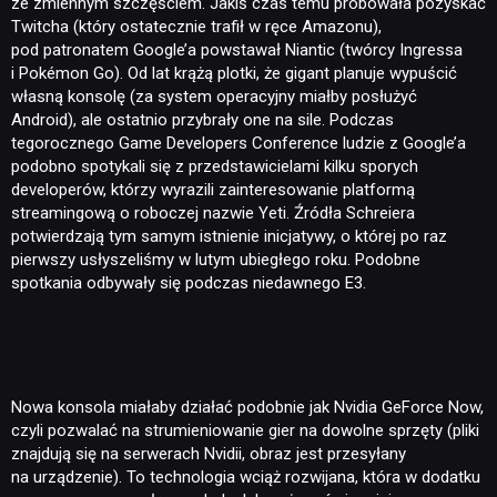
ze zmiennym szczęściem. Jakiś czas temu próbowała pozyskać
Twitcha (który ostatecznie trafił w ręce Amazonu),
pod patronatem Google’a powstawał Niantic (twórcy Ingressa
i Pokémon Go). Od lat krążą plotki, że gigant planuje wypuścić
własną konsolę (za system operacyjny miałby posłużyć
Android), ale ostatnio przybrały one na sile. Podczas
tegorocznego Game Developers Conference ludzie z Google’a
podobno spotykali się z przedstawicielami kilku sporych
developerów, którzy wyrazili zainteresowanie platformą
streamingową o roboczej nazwie Yeti. Źródła Schreiera
potwierdzają tym samym istnienie inicjatywy, o której po raz
pierwszy usłyszeliśmy w lutym ubiegłego roku. Podobne
spotkania odbywały się podczas niedawnego E3.
Nowa konsola miałaby działać podobnie jak Nvidia GeForce Now,
czyli pozwalać na strumieniowanie gier na dowolne sprzęty (pliki
znajdują się na serwerach Nvidii, obraz jest przesyłany
na urządzenie). To technologia wciąż rozwijana, która w dodatku