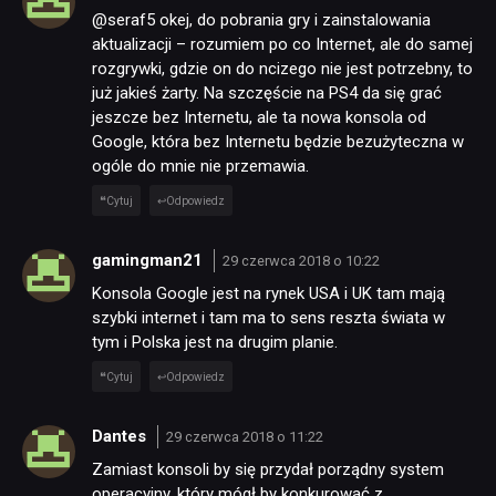
@seraf5 okej, do pobrania gry i zainstalowania
aktualizacji – rozumiem po co Internet, ale do samej
rozgrywki, gdzie on do ncizego nie jest potrzebny, to
już jakieś żarty. Na szczęście na PS4 da się grać
jeszcze bez Internetu, ale ta nowa konsola od
Google, która bez Internetu będzie bezużyteczna w
ogóle do mnie nie przemawia.
Cytuj
Odpowiedz
gamingman21
29 czerwca 2018 o 10:22
Konsola Google jest na rynek USA i UK tam mają
szybki internet i tam ma to sens reszta świata w
tym i Polska jest na drugim planie.
Cytuj
Odpowiedz
Dantes
29 czerwca 2018 o 11:22
Zamiast konsoli by się przydał porządny system
operacyjny, który mógł by konkurować z