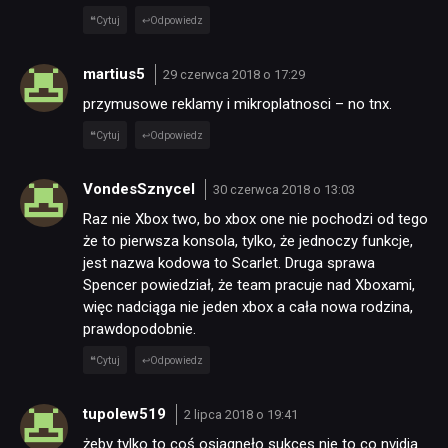
Cytuj
Odpowiedz
martius5
29 czerwca 2018 o 17:29
przymusowe reklamy i mikroplatnosci – no tnx.
Cytuj
Odpowiedz
VondesSznycel
30 czerwca 2018 o 13:03
Raz nie Xbox two, bo xbox one nie pochodzi od tego
że to pierwsza konsola, tylko, że jednoczy funkcje,
jest nazwa kodowa to Scarlet. Druga sprawa
Spencer powiedział, że team pracuje nad Xboxami,
więc nadciąga nie jeden xbox a cała nowa rodzina,
prawdopodobnie.
Cytuj
Odpowiedz
tupolew519
2 lipca 2018 o 19:41
żeby tylko to coś osiągneło sukces nie to co nvidia