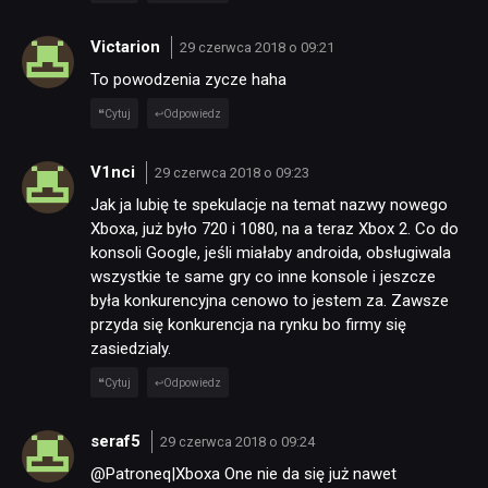
Victarion
29 czerwca 2018 o 09:21
To powodzenia zycze haha
Cytuj
Odpowiedz
V1nci
29 czerwca 2018 o 09:23
Jak ja lubię te spekulacje na temat nazwy nowego
Xboxa, już było 720 i 1080, na a teraz Xbox 2. Co do
konsoli Google, jeśli miałaby androida, obsługiwala
wszystkie te same gry co inne konsole i jeszcze
była konkurencyjna cenowo to jestem za. Zawsze
przyda się konkurencja na rynku bo firmy się
zasiedzialy.
Cytuj
Odpowiedz
seraf5
29 czerwca 2018 o 09:24
@Patroneq|Xboxa One nie da się już nawet