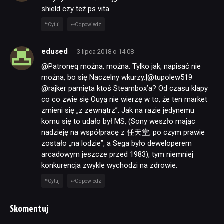
shield czy też ps vita.
Cytuj
Odpowiedz
edused
3 lipca 2018 o 14:08
@Patroneq można, można. Tylko jak, napisać nie
można, bo się Naczelny wkurzy.|@tupolew519
@rajker pamięta ktoś Steambox’a? Od czasu klapy
co co zwie się Ouyą nie wierzę w to, że ten market
zmieni się „z zewnątrz”. Jak na razie jedynemu
komu się to udało był MS, (Sony weszło mając
nadzieję na współpracę z 任天堂, po czym prawie
zostało „na lodzie”, a Sega było deweloperem
arcadowym jeszcze przed 1983), tym niemniej
konkurencja zwykle wychodzi na zdrowie.
Cytuj
Odpowiedz
Skomentuj