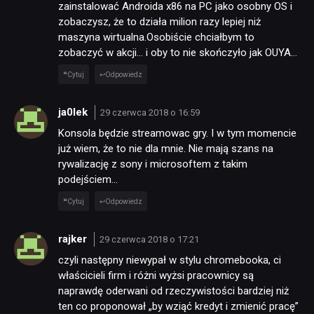
zainstalować Androida x86 na PC jako osobny OS i
zobaczysz, że to działa milion razy lepiej niż
maszyna wirtualna.Osobiście chciałbym to
zobaczyć w akcji… i oby to nie skończyło jak OUYA…
Cytuj
Odpowiedz
ja0lek
29 czerwca 2018 o 16:59
Konsola będzie streamowac gry. I w tym momencie
już wiem, że to nie dla mnie. Nie mają szans na
rywalizację z sony i microsoftem z takim
podejściem…
Cytuj
Odpowiedz
rajker
29 czerwca 2018 o 17:21
czyli następny niewypał w stylu chromebooka, ci
właścicieli firm i różni wyżsi pracownicy są
naprawdę oderwani od rzeczywistości bardziej niż
ten co proponował „by wziąć kredyt i zmienić pracę”