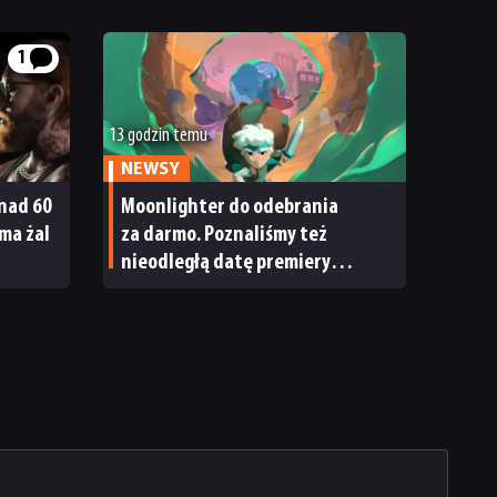
1
13 godzin temu
NEWSY
onad 60
Moonlighter do odebrania
 ma żal
za darmo. Poznaliśmy też
nieodległą datę premiery
Moonlightera 2