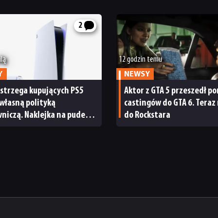
2
ilą
12 godzin temu
Y
NEWSY
strzega kupujących PS5
Aktor z GTA 5 przeszedł p
własną polityką
castingów do GTA 6. Teraz
iczą. Naklejka na pudełku
do Rockstara
 dyskusję