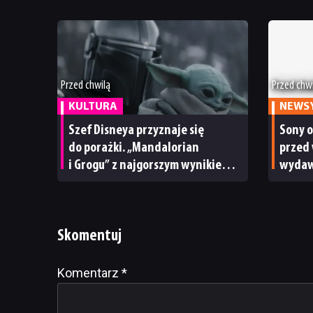
Przed chwilą
Przed chw
KULTURA
NEWS
Szef Disneya przyznaje się
Sony o
do porażki. „Mandalorian
przed 
i Grogu” z najgorszym wynikiem
wydawn
w historii Star Wars
kończy
Skomentuj
Komentarz
Alternative:
*