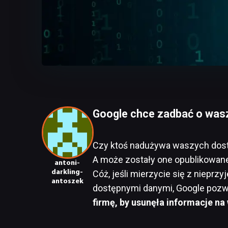
Google chce zadbać o was
Czy ktoś nadużywa waszych dost
A może zostały one opublikowane p
antoni-
darkling-
Cóż, jeśli mierzycie się z niepr
antoszek
dostępnymi danymi, Google pozw
firmę, by usunęła informacje n