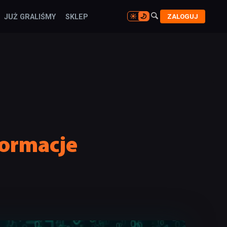

ZALOGUJ
JUŻ GRALIŚMY
SKLEP

formacje