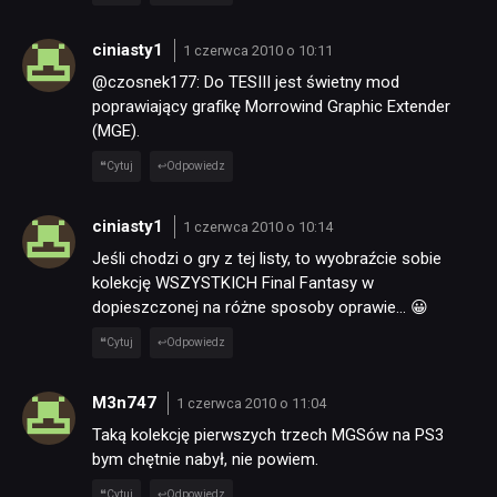
ciniasty1
1 czerwca 2010 o 10:11
@czosnek177: Do TESIII jest świetny mod
poprawiający grafikę Morrowind Graphic Extender
(MGE).
Cytuj
Odpowiedz
ciniasty1
1 czerwca 2010 o 10:14
Jeśli chodzi o gry z tej listy, to wyobraźcie sobie
kolekcję WSZYSTKICH Final Fantasy w
dopieszczonej na różne sposoby oprawie… 😀
Cytuj
Odpowiedz
M3n747
1 czerwca 2010 o 11:04
Taką kolekcję pierwszych trzech MGSów na PS3
bym chętnie nabył, nie powiem.
Cytuj
Odpowiedz