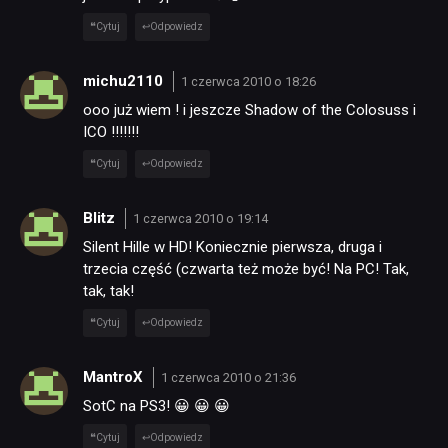
Cytuj
Odpowiedz
michu2110
1 czerwca 2010 o 18:26
ooo już wiem ! i jeszcze Shadow of the Colosuss i
ICO !!!!!!!
Cytuj
Odpowiedz
Blitz
1 czerwca 2010 o 19:14
Silent Hille w HD! Koniecznie pierwsza, druga i
trzecia część (czwarta też może być! Na PC! Tak,
tak, tak!
Cytuj
Odpowiedz
MantroX
1 czerwca 2010 o 21:36
SotC na PS3! 😀 😀 😀
Cytuj
Odpowiedz