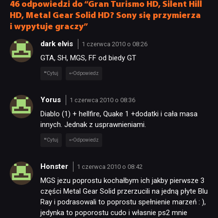
46 odpowiedzi do “Gran Turismo HD, Silent Hill
HD, Metal Gear Solid HD? Sony się przymierza
i wypytuje graczy”
dark elvis
1 czerwca 2010 o 08:26
GTA, SH, MGS, FF od biedy GT
Cytuj
Odpowiedz
Yorus
1 czerwca 2010 o 08:36
Diablo (1) + hellfire, Quake 1 +dodatki i cała masa
innych. Jednak z usprawnieniami.
Cytuj
Odpowiedz
Honster
1 czerwca 2010 o 08:42
MGS jezu poprostu kochałbym ich jakby pierwsze 3
części Metal Gear Solid przerzucili na jedną płyte Blu
Ray i podrasowali to poprostu spełnienie marzeń : ),
jedynka to poporostu cudo i własnie ps2 mnie