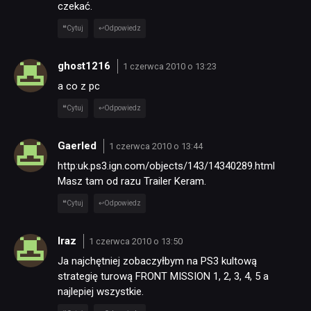
czekać.
Cytuj
Odpowiedz
ghost1216
1 czerwca 2010 o 13:23
a co z pc
Cytuj
Odpowiedz
Gaerled
1 czerwca 2010 o 13:44
http:uk.ps3.ign.com/objects/143/14340289.html
Masz tam od razu Trailer Keram.
Cytuj
Odpowiedz
Iraz
1 czerwca 2010 o 13:50
Ja najchętniej zobaczyłbym na PS3 kultową
strategię turową FRONT MISSION 1, 2, 3, 4, 5 a
najlepiej wszystkie.