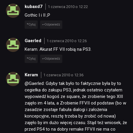
RETRO
kubaxd7
1 czerwca 2010 o 12:22
Gothic I i II ;P
TECHNOLOGIE
Cytuj
Odpowiedz
DYSKUSJE
Gaerled
1 czerwca 2010 o 12:26
Keram. Akurat FF VII robią na PS3.
JUŻ GRALIŚMY
Cytuj
Odpowiedz
Keram
1 czerwca 2010 o 12:36
SKLEP
@Gaerled: Gdyby tak było to faktycznie była by to
cegiełka do zakupu PS3, jednak ostatnio czytałem
wypowiedź kogoś ze square, że zrobienie tego XIII
zajęło im 4 lata, a Zrobienie FFVII od podstaw (bo w
zasadzie zostaje fabuła dialogi i założenia
koncepcyjne, resztę trzeba by zrobić od nowa)
zajęło by im dużo więcej czasu. Stąd też wniosek, że
przed PS4 to na dobry remake FFVII nie ma co