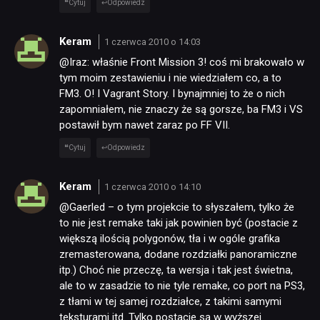
Cytuj
Odpowiedz
Keram
1 czerwca 2010 o 14:03
@Iraz: właśnie Front Mission 3! coś mi brakowało w
tym moim zestawieniu i nie wiedziałem co, a to
FM3. O! I Vagrant Story. I bynajmniej to że o nich
zapomniałem, nie znaczy że są gorsze, ba FM3 i VS
postawił bym nawet zaraz po FF VII.
Cytuj
Odpowiedz
Keram
1 czerwca 2010 o 14:10
@Gaerled – o tym projekcie to słyszałem, tylko że
to nie jest remake taki jak powinien być (postacie z
większą ilością polygonów, tła i w ogóle grafika
zremasterowana, dodane rozdziałki panoramiczne
itp.) Choć nie przeczę, ta wersja i tak jest świetna,
ale to w zasadzie to nie tyle remake, co port na PS3,
z tłami w tej samej rozdziałce, z takimi samymi
teksturami itd. Tylko postacie są w wyższej