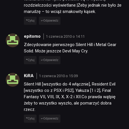
rozdzielczości wyświetlane.|Żeby jednak nie było że
marudzę – to wciąż smakowity kąsek.
Cytuj
Odpowiedz
epitomo
1 czerwca 2010 o 14:11
Zdecydowanie pierwszego Silent Hill i Metal Gear
Solid. Może jeszcze Devil May Cry.
Cytuj
Odpowiedz
KiRA
1 czerwca 2010 o 15:09
Silent Hill [wszystko do 4 włącznie], Resident Evil
[wszystko co z PSX i PS2], Yakuza [1 i 2], Final
Fantasy VII, VIII, IX, X, X-2 i XII.Co prawda wątpię
żeby to wszystko wyszło, ale pomarzyć dobra
rzecz.
Cytuj
Odpowiedz