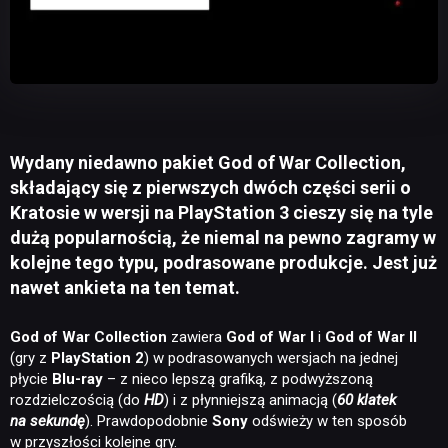
Wydany niedawno pakiet God of War Collection,
składający się z pierwszych dwóch części serii o
Kratosie w wersji na PlayStation 3 cieszy się na tyle
dużą popularnością, że niemal na pewno zagramy w
kolejne tego typu, podrasowane produkcje. Jest już
nawet ankieta na ten temat.
God of War Collection
zawiera
God of War I
i
God of War II
(gry z
PlayStation 2
) w podrasowanych wersjach na jednej
płycie
Blu-ray
– z nieco lepszą grafiką, z podwyższoną
rozdzielczością (
do
HD
) i z płynniejszą animacją (
60 klatek
na sekundę
). Prawdopodobnie
Sony
odświeży w ten sposób
w przyszłości kolejne gry.