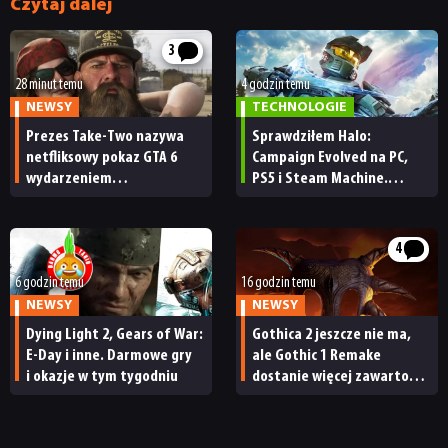
Czytaj dalej
3
28 minut temu
4 godzin temu
NEWSY
TECHNOLOGIE
Prezes Take-Two nazywa
Sprawdziłem Halo:
netfliksowy pokaz GTA 6
Campaign Evolved na PC,
wydarzeniem
PS5 i Steam Machine.
obowiązkowym. Nawet
Wygląda świetnie,
nie wie, ilu Netflix
ale ma parę problemów
ma subskrybentów
[RECENZJA TECHNICZNA]
4
6 godzin temu
16 godzin temu
NEWSY
NEWSY
Dying Light 2, Gears of War:
Gothica 2 jeszcze nie ma,
E-Day i inne. Darmowe gry
ale Gothic 1 Remake
i okazje w tym tygodniu
dostanie więcej zawartości.
Twórcy zapowiadają
nadchodzące zmiany