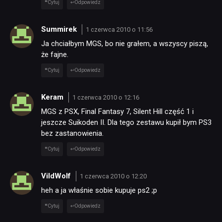
Cytuj
Odpowiedz
Summirek
1 czerwca 2010 o 11:56
Ja chciałbym MGS, bo nie grałem, a wszyscy piszą,
że fajne.
Cytuj
Odpowiedz
NEWSY
Keram
1 czerwca 2010 o 12:16
MGS z PSX, Final Fantasy 7, Silent Hill część 1 i
jeszcze Suikoden II. Dla tego zestawu kupił bym PS3
RECENZJE
bez zastanowienia.
Cytuj
Odpowiedz
PUBLICYSTYKA
VildWolf
1 czerwca 2010 o 12:20
KULTURA
heh a ja właśnie sobie kupuje ps2 ;p
Cytuj
Odpowiedz