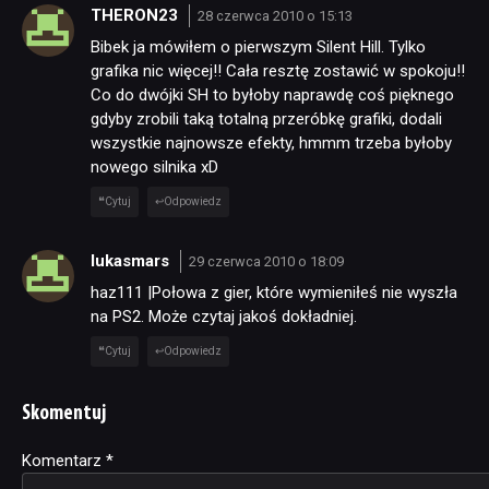
THERON23
28 czerwca 2010 o 15:13
Bibek ja mówiłem o pierwszym Silent Hill. Tylko
grafika nic więcej!! Cała resztę zostawić w spokoju!!
Co do dwójki SH to byłoby naprawdę coś pięknego
gdyby zrobili taką totalną przeróbkę grafiki, dodali
wszystkie najnowsze efekty, hmmm trzeba byłoby
nowego silnika xD
Cytuj
Odpowiedz
lukasmars
29 czerwca 2010 o 18:09
haz111 |Połowa z gier, które wymieniłeś nie wyszła
na PS2. Może czytaj jakoś dokładniej.
Cytuj
Odpowiedz
Skomentuj
Komentarz
Alternative:
*