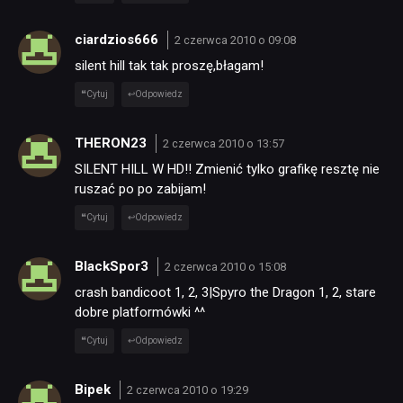
ciardzios666
2 czerwca 2010 o 09:08
silent hill tak tak proszę,błagam!
Cytuj
Odpowiedz
THERON23
2 czerwca 2010 o 13:57
SILENT HILL W HD!! Zmienić tylko grafikę resztę nie
ruszać po po zabijam!
Cytuj
Odpowiedz
BlackSpor3
2 czerwca 2010 o 15:08
crash bandicoot 1, 2, 3|Spyro the Dragon 1, 2, stare
dobre platformówki ^^
Cytuj
Odpowiedz
Bipek
2 czerwca 2010 o 19:29