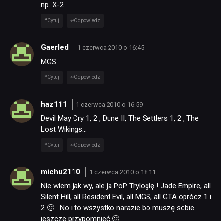
np. X-2
Cytuj
Odpowiedz
Gaerled
1 czerwca 2010 o 16:45
MGS
Cytuj
Odpowiedz
haz111
1 czerwca 2010 o 16:59
Devil May Cry 1, 2 , Dune II, The Settlers 1, 2 , The
Lost Wikings…
Cytuj
Odpowiedz
michu2110
1 czerwca 2010 o 18:11
Nie wiem jak wy, ale ja PoP Trylogię ! Jade Empire, all
Silent Hill, all Resident Evil, all MGS, all GTA oprócz 1 i
2 🙂 . No i to wszystko narazie bo muszę sobie
jeszcze przypomnieć 🙂