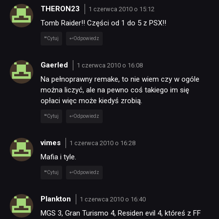
THERON23
1 czerwca 2010 o 15:12
Tomb Raider!! Części od 1 do 5 z PSX!!
Cytuj
Odpowiedz
Gaerled
1 czerwca 2010 o 16:08
Na pełnoprawny remake, to nie wiem czy w ogóle
można liczyć, ale na pewno coś takiego im się
opłaci więc może kiedyś zrobią.
Cytuj
Odpowiedz
vimes
1 czerwca 2010 o 16:28
Mafia i tyle.
Cytuj
Odpowiedz
Plankton
1 czerwca 2010 o 16:40
MGS 3, Gran Turismo 4, Residen evil 4, któreś z FF