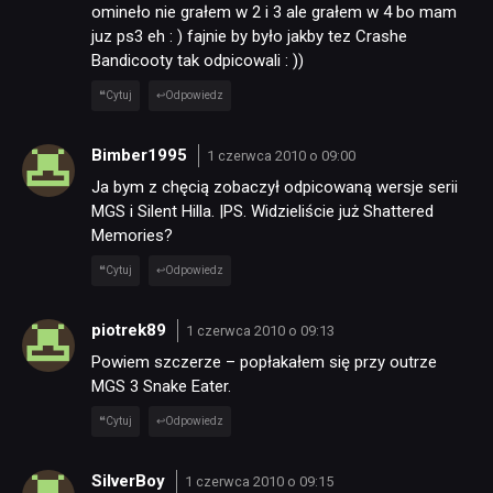
omineło nie grałem w 2 i 3 ale grałem w 4 bo mam
juz ps3 eh : ) fajnie by było jakby tez Crashe
Bandicooty tak odpicowali : ))
Cytuj
Odpowiedz
Bimber1995
1 czerwca 2010 o 09:00
Ja bym z chęcią zobaczył odpicowaną wersje serii
MGS i Silent Hilla. |PS. Widzieliście już Shattered
Memories?
Cytuj
Odpowiedz
piotrek89
1 czerwca 2010 o 09:13
Powiem szczerze – popłakałem się przy outrze
MGS 3 Snake Eater.
Cytuj
Odpowiedz
SilverBoy
1 czerwca 2010 o 09:15