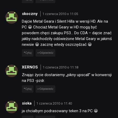
skoczny
1 czerwca 2010 o 11:05
Dajcie Metal Geara i Silent Hilla w wersji HD. Ale na
PC 😀 Chociaż Metal Geary w HD mogą być
powodem chęci zakupu PS3… Do CDA – dajcie znać
jakby nadchodziły odświeżone Metal Geary w jakimś
newsie 😀 zacznę wtedy oszczędzać 😀
Cytuj
Odpowiedz
XERNOS
1 czerwca 2010 o 11:18
Znając życie dostaniemy „pikny upscall” w konwersji
na PS3 -pzdr.
Cytuj
Odpowiedz
sioka
1 czerwca 2010 o 11:40
ja chcialbym podrasowany teken 3 na PC 😀