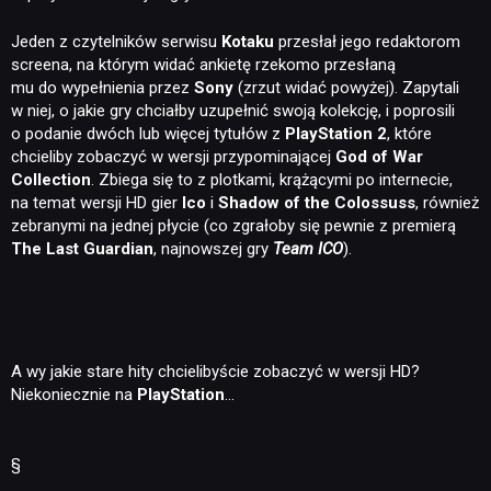
Jeden z czytelników serwisu
Kotaku
przesłał jego redaktorom
screena, na którym widać ankietę rzekomo przesłaną
mu do wypełnienia przez
Sony
(zrzut widać powyżej). Zapytali
w niej, o jakie gry chciałby uzupełnić swoją kolekcję, i poprosili
o podanie dwóch lub więcej tytułów z
PlayStation 2
, które
chcieliby zobaczyć w wersji przypominającej
God of War
Collection
. Zbiega się to z plotkami, krążącymi po internecie,
na temat wersji HD gier
Ico
i
Shadow of the Colossuss
, również
zebranymi na jednej płycie (co zgrałoby się pewnie z premierą
The Last Guardian
, najnowszej gry
Team ICO
).
A wy jakie stare hity chcielibyście zobaczyć w wersji HD?
Niekoniecznie na
PlayStation
…
§