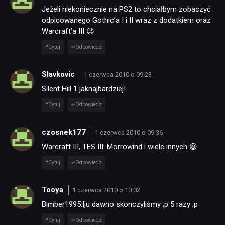
Jeżeli niekoniecznie na PS2 to chciałbym zobaczyć
odpicowanego Gothic’a I i II wraz z dodatkiem oraz
Warcraft’a III 😉
Cytuj
Odpowiedz
Slavkovic
1 czerwca 2010 o 09:23
Silent Hill 1 jaknajbardziej!
Cytuj
Odpowiedz
czosnek177
1 czerwca 2010 o 09:36
Warcraft III, TES III: Morrowind i wiele innych 😀
Cytuj
Odpowiedz
Tooya
1 czerwca 2010 o 10:02
Bimber1995:|ju dawno skonczylismy ;p 5 razy ;p
Cytuj
Odpowiedz