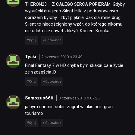
THERON23 – Z CAŁEGO SERCA POPIERAM. Gdyby
wypuśclil drugiego Silent Hilla z podrasowanym
obrazem byłoby… zbyt pięknie. Jak dla mnie drugi
Silent to niedościgniony wzór, do którego nikomu
nie udało się nawet zbliżyć. Koniec. Kropka.
Cytuj
Odpowiedz
Tyski
2 czerwca 2010 o 23:49
Final Fantasy 7 w HD chyba bym skakał całe życie
ze szczęścia ;D
Cytuj
Odpowiedz
Samozuo666
3 czerwca 2010 o 07:25
ja bym chetnie sobie zagral w jakis port gran
tourismo
Cytuj
Odpowiedz