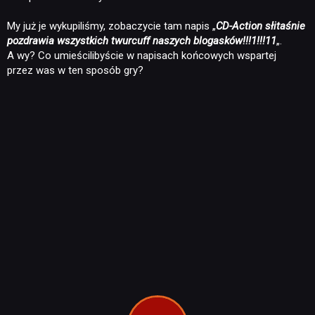
My już je wykupiliśmy, zobaczycie tam napis „
CD-Action słitaśnie
pozdrawia wszystkich twurcuff naszych blogasków!!!1!!!11
„.
A wy? Co umieścilibyście w napisach końcowych wspartej
przez was w ten sposób gry?