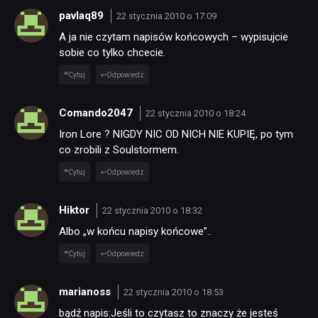
pavlaq89
22 stycznia 2010 o 17:09
A ja nie czytam napisów końcowych – wypisujcie
sobie co tylko chcecie.
Cytuj
Odpowiedz
Comando2047
22 stycznia 2010 o 18:24
Iron Lore ? NIGDY NIC OD NICH NIE KUPIĘ, po tym
co zrobili z Soulstormem.
Cytuj
Odpowiedz
Hiktor
22 stycznia 2010 o 18:32
Albo „w końcu napisy końcowe”..
Cytuj
Odpowiedz
marianoss
22 stycznia 2010 o 18:53
bądź napis:Jeśli to czytasz to znaczy że jesteś