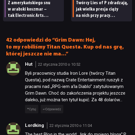
Z amerykańskiego snu
Twórcy Lies of P zdradzają,
w arabski koszmar –
jak wielka presja ciąży
tak Electronic Arts
na nich przy pracy
zamieniło autorską wizję
nad sequelem. „Musimy być
na produkty, hazard
jeszcze lepsi”
i generatywną AI
42 odpowiedzi do “Grim Dawn: Hej,
to my robiliśmy Titan Questa. Kup od nas grę,
której jeszcze nie ma…”
Hut
22 stycznia 2010 o 10:52
Byli pracownicy studia Iron Lore (twórcy Titan
Questa), pod nazwą Crate Entertainment ruszyli z
pracami nad „RPG-iem a’la Diablo” zatytułowanym
Grim Dawn. Choć do zakończenia projektu jeszcze
daleko, już można ten tytuł kupić. Za 48 dolarów…
Cytuj
Odpowiedz
Lordking
22 stycznia 2010 o 11:04
The best Blog in the world: „link do mojego bloga”:P