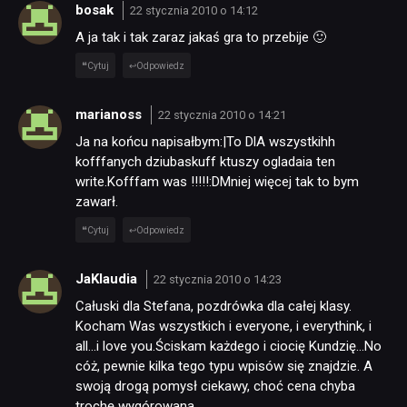
bosak
22 stycznia 2010 o 14:12
A ja tak i tak zaraz jakaś gra to przebije 🙂
Cytuj
Odpowiedz
marianoss
22 stycznia 2010 o 14:21
Ja na końcu napisałbym:|To DlA wszystkihh
kofffanych dziubaskuff ktuszy ogladaia ten
write.Kofffam was !!!!!:DMniej więcej tak to bym
NEWSY
zawarł.
Cytuj
Odpowiedz
RECENZJE
JaKlaudia
22 stycznia 2010 o 14:23
PUBLICYSTYKA
Całuski dla Stefana, pozdrówka dla całej klasy.
Kocham Was wszystkich i everyone, i everythink, i
all…i love you.Ściskam każdego i ciocię Kundzię…No
KULTURA
cóż, pewnie kilka tego typu wpisów się znajdzie. A
swoją drogą pomysł ciekawy, choć cena chyba
trochę wygórowana.