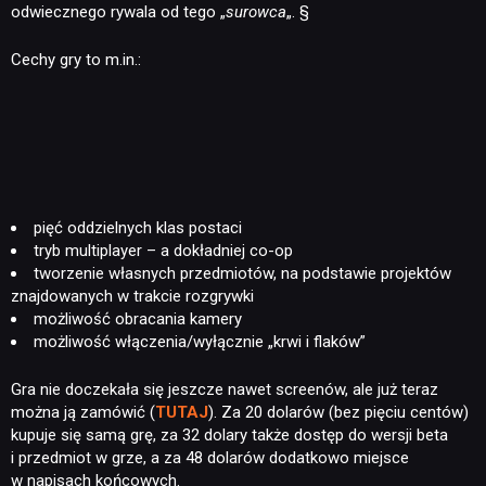
odwiecznego rywala od tego „
surowca
„. §
Cechy gry to m.in.:
pięć oddzielnych klas postaci
tryb multiplayer – a dokładniej co-op
tworzenie własnych przedmiotów, na podstawie projektów
znajdowanych w trakcie rozgrywki
możliwość obracania kamery
możliwość włączenia/wyłącznie „krwi i flaków”
Gra nie doczekała się jeszcze nawet screenów, ale już teraz
można ją zamówić (
TUTAJ
). Za 20 dolarów (bez pięciu centów)
kupuje się samą grę, za 32 dolary także dostęp do wersji beta
i przedmiot w grze, a za 48 dolarów dodatkowo miejsce
w napisach końcowych.