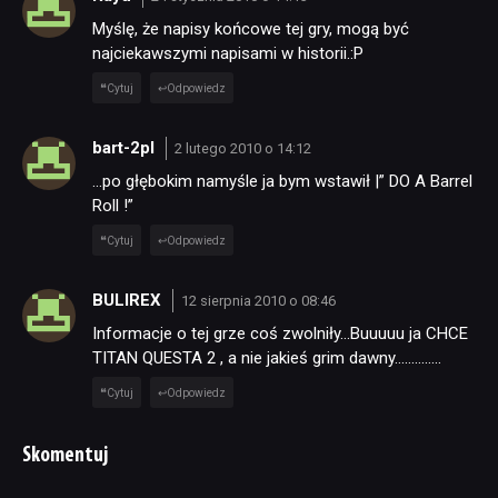
Myślę, że napisy końcowe tej gry, mogą być
najciekawszymi napisami w historii.:P
Cytuj
Odpowiedz
bart-2pl
2 lutego 2010 o 14:12
…po głębokim namyśle ja bym wstawił |” DO A Barrel
Roll !”
Cytuj
Odpowiedz
BULIREX
12 sierpnia 2010 o 08:46
Informacje o tej grze coś zwolniły…Buuuuu ja CHCE
TITAN QUESTA 2 , a nie jakieś grim dawny…………..
Cytuj
Odpowiedz
Skomentuj