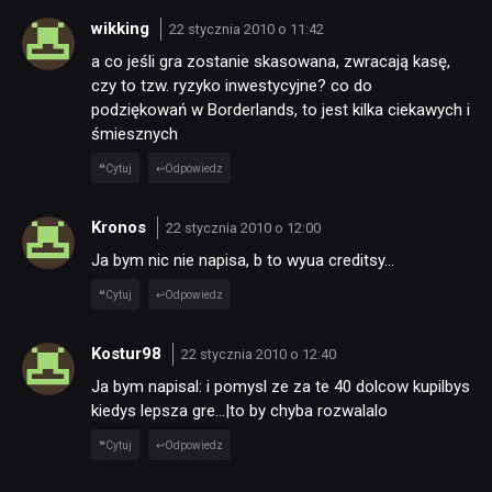
wikking
22 stycznia 2010 o 11:42
a co jeśli gra zostanie skasowana, zwracają kasę,
czy to tzw. ryzyko inwestycyjne? co do
podziękowań w Borderlands, to jest kilka ciekawych i
śmiesznych
Cytuj
Odpowiedz
Kronos
22 stycznia 2010 o 12:00
Ja bym nic nie napisa, b to wyua creditsy…
Cytuj
Odpowiedz
Kostur98
22 stycznia 2010 o 12:40
Ja bym napisal: i pomysl ze za te 40 dolcow kupilbys
kiedys lepsza gre…|to by chyba rozwalalo
Cytuj
Odpowiedz