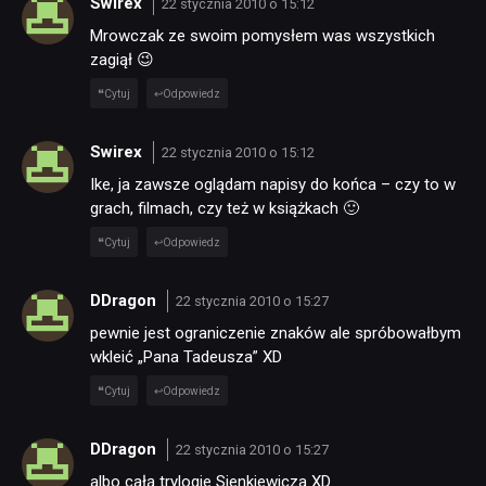
Swirex
22 stycznia 2010 o 15:12
Mrowczak ze swoim pomysłem was wszystkich
zagiął 😉
Cytuj
Odpowiedz
Swirex
22 stycznia 2010 o 15:12
Ike, ja zawsze oglądam napisy do końca – czy to w
grach, filmach, czy też w książkach 🙂
Cytuj
Odpowiedz
DDragon
22 stycznia 2010 o 15:27
pewnie jest ograniczenie znaków ale spróbowałbym
wkleić „Pana Tadeusza” XD
Cytuj
Odpowiedz
DDragon
22 stycznia 2010 o 15:27
albo całą trylogie Sienkiewicza XD