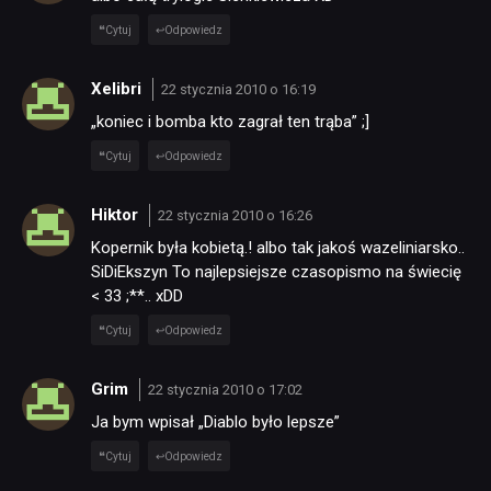
Cytuj
Odpowiedz
Xelibri
22 stycznia 2010 o 16:19
„koniec i bomba kto zagrał ten trąba” ;]
Cytuj
Odpowiedz
Hiktor
22 stycznia 2010 o 16:26
Kopernik była kobietą.! albo tak jakoś wazeliniarsko..
SiDiEkszyn To najlepsiejsze czasopismo na świecię
< 33 ;**.. xDD
Cytuj
Odpowiedz
Grim
22 stycznia 2010 o 17:02
Ja bym wpisał „Diablo było lepsze”
Cytuj
Odpowiedz