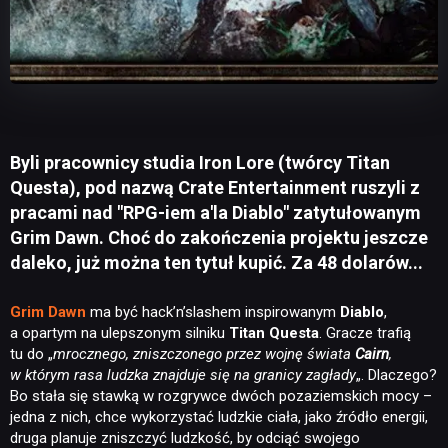
Byli pracownicy studia Iron Lore (twórcy Titan
Questa), pod nazwą Crate Entertainment ruszyli z
pracami nad "RPG-iem a'la Diablo" zatytułowanym
Grim Dawn. Choć do zakończenia projektu jeszcze
daleko, już można ten tytuł kupić. Za 48 dolarów...
Grim Dawn
ma być hack’n’slashem inspirowanym
Diablo
,
a opartym na ulepszonym silniku
Titan Questa
. Gracze trafią
tu do „
mrocznego, zniszczonego przez wojnę świata
Cairn
,
w którym rasa ludzka znajduje się na granicy zagłady
„. Dlaczego?
Bo stała się stawką w rozgrywce dwóch pozaziemskich mocy –
jedna z nich, chce wykorzystać ludzkie ciała, jako źródło energii,
druga planuje zniszczyć ludzkość, by odciąć swojego