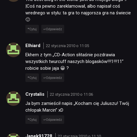
|Coś na pewno zareklamował, albo napisał coś
wrednego w stylu: ta gra to najgorsza gra na świecie
🙂
Cytuj
Odpowiedz
Elhiard
22 stycznia 2010 o 11:05
Ekhem z tym „CD-Action słitaśnie pozdrawia
wszystkich twurcuff naszych blogasków!!!1!!!11”
robicie sobie jaja 😀 ?
Cytuj
Odpowiedz
Crystalis
22 stycznia 2010 o 11:06
Ja bym zamieścił napis „Kocham cię Juliuszu! Twój
chłopak Marcin” xD
Cytuj
Odpowiedz
Janek91728
22 stycznia 2010 o 11:10