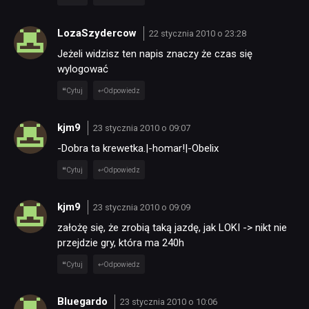
LozaSzydercow
22 stycznia 2010 o 23:28
Jeżeli widzisz ten napis znaczy że czas się
wylogować
Cytuj
Odpowiedz
kjm9
23 stycznia 2010 o 09:07
-Dobra ta krewetka.|-homar!|-Obelix
Cytuj
Odpowiedz
kjm9
23 stycznia 2010 o 09:09
założę się, że zrobią taką jazdę, jak LOKI -> nikt nie
przejdzie gry, która ma 240h
Cytuj
Odpowiedz
Bluegardo
23 stycznia 2010 o 10:06