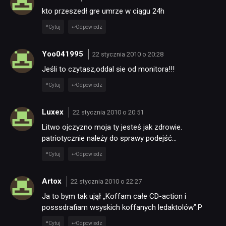
kto przeszedł gre umrze w ciągu 24h
Cytuj
Odpowiedz
Yoo041995
22 stycznia 2010 o 20:28
Jeśli to czytasz,oddal sie od monitora!!!
Cytuj
Odpowiedz
Luxex
22 stycznia 2010 o 20:51
Litwo ojczyzno moja ty jesteś jak zdrowie.
patriotycznie należy do sprawy podejść…
Cytuj
Odpowiedz
Artox
22 stycznia 2010 o 22:27
Ja to bym tak ujął „Koffam całe CD-action i
posssdrafiam wsyskich koffanych ledaktolów”:P
Cytuj
Odpowiedz