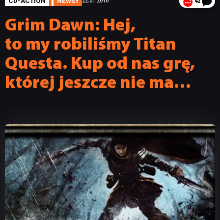
CD-ACTION
NEWSY
22.01.2010
42
Grim Dawn: Hej,
to my robiliśmy Titan
Questa. Kup od nas grę,
której jeszcze nie ma…