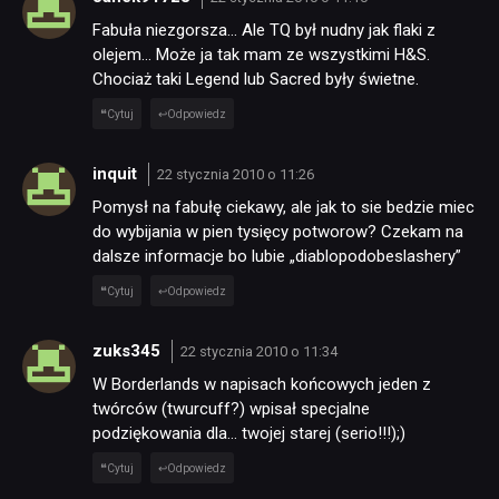
Fabuła niezgorsza… Ale TQ był nudny jak flaki z
olejem… Może ja tak mam ze wszystkimi H&S.
Chociaż taki Legend lub Sacred były świetne.
Cytuj
Odpowiedz
inquit
22 stycznia 2010 o 11:26
Pomysł na fabułę ciekawy, ale jak to sie bedzie miec
do wybijania w pien tysięcy potworow? Czekam na
dalsze informacje bo lubie „diablopodobeslashery”
Cytuj
Odpowiedz
zuks345
22 stycznia 2010 o 11:34
W Borderlands w napisach końcowych jeden z
twórców (twurcuff?) wpisał specjalne
podziękowania dla… twojej starej (serio!!!);)
Cytuj
Odpowiedz