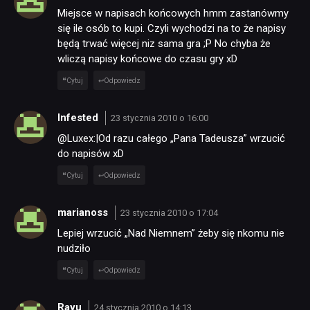
Miejsce w napisach końcowych hmm zastanówmy
się ile osób to kupi. Czyli wychodzi na to że napisy
będą trwać więcej niz sama gra ;P No chyba że
wliczą napisy końcowe do czasu gry xD
Cytuj
Odpowiedz
Infested
23 stycznia 2010 o 16:00
@Luxex:|Od razu całego „Pana Tadeusza” wrzucić
do napisów xD
Cytuj
Odpowiedz
marianoss
23 stycznia 2010 o 17:04
Lepiej wrzucić „Nad Niemnem” żeby się nkomu nie
nudziło
Cytuj
Odpowiedz
Rayu
24 stycznia 2010 o 14:13