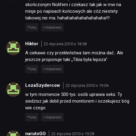
skończonym Nolifem i czekasz tak jak w mw na
misje po napisach końcowych ale cóż niestety
takowej nie ma. hahahahahahahahahaha!!!
Cytuj
Odpowiedz
Hiktor
22 stycznia 2010 o 18:58
A ciekawe czy przekleństwa tam można dać.. Ale
jeszcze proponuje taki „Tibia była lepsza”
Cytuj
Odpowiedz
LozaSzydercow
22 stycznia 2010 o 19:04
w tym momencie 500 tys. osób uprawia seks. Ty
siedzisz jak debil przed monitorem i oczekujesz bóg
wie czego
Cytuj
Odpowiedz
narutoGO
22 stycznia 2010 o 19:28