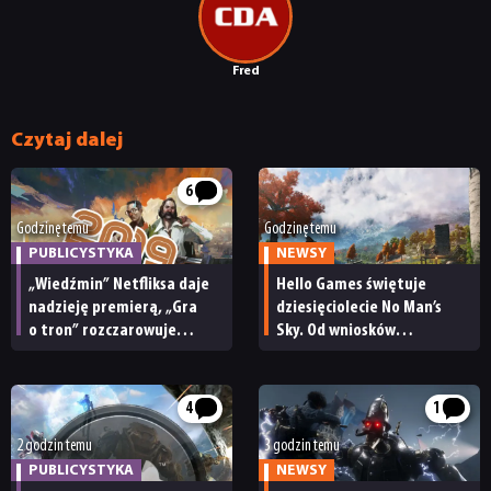
Fred
Czytaj dalej
6
Godzinę temu
Godzinę temu
PUBLICYSTYKA
NEWSY
„Wiedźmin” Netfliksa daje
Hello Games świętuje
nadzieję premierą, „Gra
dziesięciolecie No Man’s
o tron” rozczarowuje
Sky. Od wniosków
finałem, a Disco Elysium
z tamtej dekady zależy
zachwyca graczy.
teraz los Light No Fire
Przypominamy
4
1
najważniejsze wydarzenia
z 2019 roku [30 LAT CDA]
2 godzin temu
3 godzin temu
PUBLICYSTYKA
NEWSY