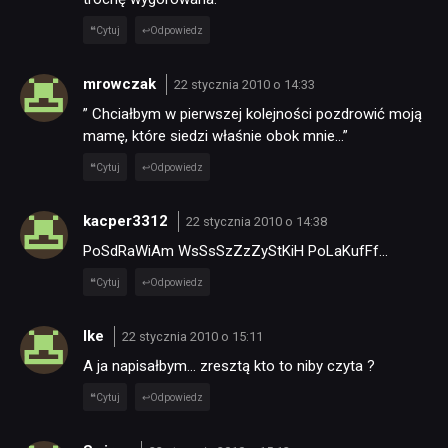
RETRO
Cytuj
Odpowiedz
TECHNOLOGIE
mrowczak
22 stycznia 2010 o 14:33
” Chciałbym w pierwszej kolejności pozdrowić moją
mamę, które siedzi właśnie obok mnie…”
DYSKUSJE
Cytuj
Odpowiedz
JUŻ GRALIŚMY
kacper3312
22 stycznia 2010 o 14:38
PoSdRaWiAm WsSsSzZzZyStKiH PoLaKufFf…
SKLEP
Cytuj
Odpowiedz
Ike
22 stycznia 2010 o 15:11
A ja napisałbym… zresztą kto to niby czyta ?
Cytuj
Odpowiedz