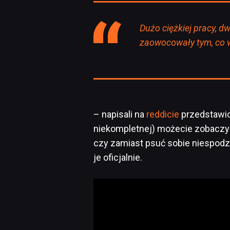
Dużo ciężkiej pracy, d
zaowocowały tym, co w
– napisali na
reddicie
przedstawic
niekompletnej) możecie zobacz
czy zamiast psuć sobie niespodzi
je oficjalnie.