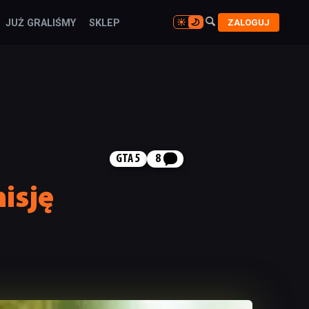

ZALOGUJ
JUŻ GRALIŚMY
SKLEP

GTA 5
8
isję