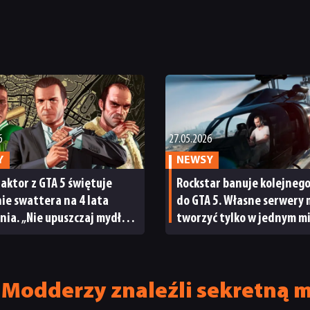
6
27.05.2026
Y
NEWSY
aktor z GTA 5 świętuje
Rockstar banuje kolejneg
ie swattera na 4 lata
do GTA 5. Własne serwery
nia. „Nie upuszczaj mydła
tworzyć tylko w jednym mi
ysznicem, durniu”
 Modderzy znaleźli sekretną 