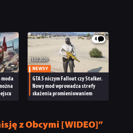
4
23.02.2026
NEWSY
o moda
GTA 5 niczym Fallout czy Stalker.
 można
Nowy mod wprowadza strefy
ejscu
skażenia promieniowaniem
misję z Obcymi [WIDEO]”