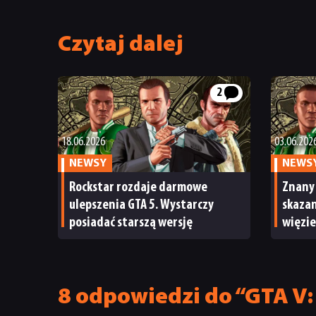
Czytaj dalej
2
18.06.2026
03.06.202
NEWSY
NEWS
Rockstar rozdaje darmowe
Znany 
ulepszenia GTA 5. Wystarczy
skazan
posiadać starszą wersję
więzie
pod pr
8 odpowiedzi do “GTA V: