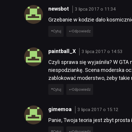
newsbot
3 lipca 2017 o 11:34
Grzebanie w kodzie dało kosmicznie
Cytuj
Odpowiedz
paintball_X
3 lipca 2017 o 14:53
Czyli sprawa się wyjaśniła? W GTA 
niespodziankę. Scena moderska ocz
zablokować moderstwo, żeby takie 
Cytuj
Odpowiedz
gimemoa
3 lipca 2017 o 15:12
Panie, Twoja teoria jest zbyt prosta
Cytuj
Odpowiedz