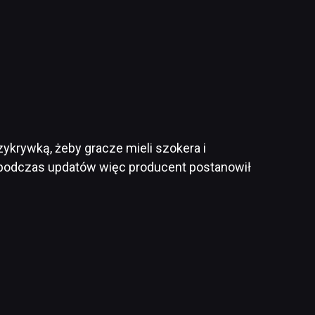
zykrywką, żeby gracze mieli szokera i
 podczas updatów więc producent postanowił