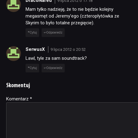
DracoNared
9 lipca 2012 o 17:18
Mam tylko nadzieję, że to nie będzie kolejny
megasmęt od Jeremy’ego (czteropłytówka ze
Skyrim to było totalne przegięcie).
Cytuj
Odpowiedz
SerwusX
9 lipca 2012 o 20:52
Lawl, tyle za sam soundtrack?
Cytuj
Odpowiedz
Skomentuj
Komentarz
Alternative:
*