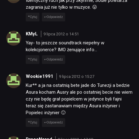
Identyczny ruch jak przy Skyrimie, Soule powtarza
zagrania już nie tylko w muzyce. 😛
Cytuj
Odpowiedz
KMyL
9 lipca 2012 o 14:51
Yay- to jeszcze soundtrack niepełny w
kolekcjonerce? IMO żenujące info…
Cytuj
Odpowiedz
Wookie1991
9 lipca 2012 o 15:27
Kur** a ja na ostatnią bete jade do Tunezji a bedzie
Asura kocham Ausry ale po ostatniej becie nie wiem
czy nie będę grał popielcem w jedynce byli fajni
teraz się zastanawiam między Asura inżynier i
Popielec inżynier 🙂
Cytuj
Odpowiedz