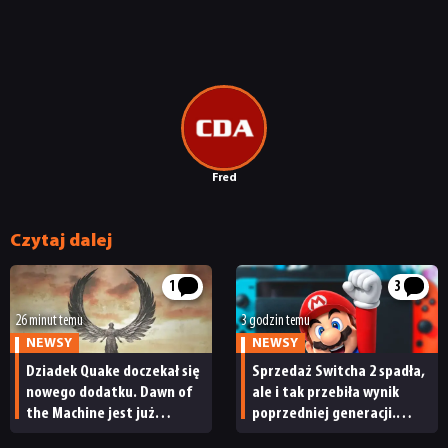
Fred
Czytaj dalej
1
3
26 minut temu
3 godzin temu
NEWSY
NEWSY
NEWSY
Dziadek Quake doczekał się
Sprzedaż Switcha 2 spadła,
nowego dodatku. Dawn of
ale i tak przebiła wynik
the Machine jest już
poprzedniej generacji.
RECENZJE
dostępny
Nintendo ma powody