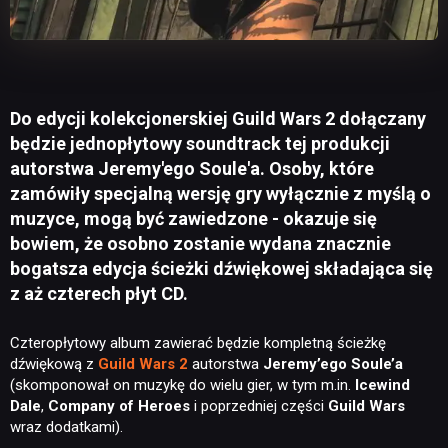
Do edycji kolekcjonerskiej Guild Wars 2 dołączany
będzie jednopłytowy soundtrack tej produkcji
autorstwa Jeremy'ego Soule'a. Osoby, które
zamówiły specjalną wersję gry wyłącznie z myślą o
muzyce, mogą być zawiedzone - okazuje się
bowiem, że osobno zostanie wydana znacznie
bogatsza edycja ścieżki dźwiękowej składająca się
z aż czterech płyt CD.
Czteropłytowy album zawierać będzie kompletną ścieżkę
dźwiękową z
Guild Wars 2
autorstwa
Jeremy’ego
Soule’a
(skomponował on muzykę do wielu gier, w tym m.in.
Icewind
Dale
,
Company of Heroes
i poprzedniej części
Guild Wars
wraz dodatkami).