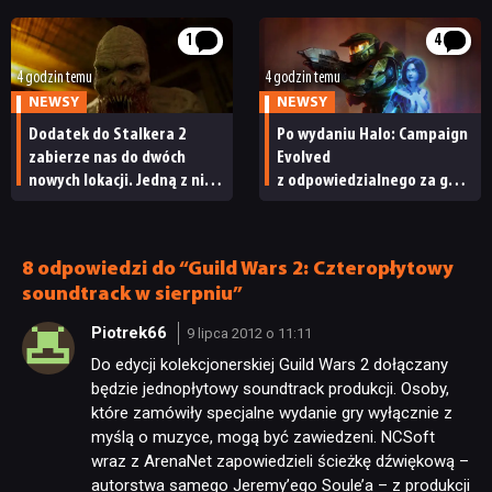
do radości
1
4
PUBLICYSTYKA
4 godzin temu
4 godzin temu
NEWSY
NEWSY
KULTURA
Dodatek do Stalkera 2
Po wydaniu Halo: Campaign
zabierze nas do dwóch
Evolved
nowych lokacji. Jedną z nich
z odpowiedzialnego za grę
RETRO
seria obiecywała
studia zwolniono
od samego początku
pracowników
TECHNOLOGIE
8 odpowiedzi do “Guild Wars 2: Czteropłytowy
soundtrack w sierpniu”
Piotrek66
DYSKUSJE
9 lipca 2012 o 11:11
Do edycji kolekcjonerskiej Guild Wars 2 dołączany
będzie jednopłytowy soundtrack produkcji. Osoby,
JUŻ GRALIŚMY
które zamówiły specjalne wydanie gry wyłącznie z
myślą o muzyce, mogą być zawiedzeni. NCSoft
wraz z ArenaNet zapowiedzieli ścieżkę dźwiękową –
SKLEP
autorstwa samego Jeremy’ego Soule’a – z produkcji