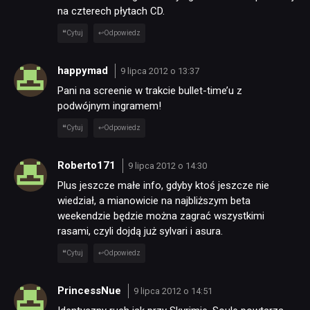
na czterech płytach CD.
Cytuj
Odpowiedz
happymad
9 lipca 2012 o 13:37
Pani na screenie w trakcie bullet-time’u z
podwójnym ingramem!
Cytuj
Odpowiedz
Roberto171
9 lipca 2012 o 14:30
Plus jeszcze małe info, gdyby ktoś jeszcze nie
wiedział, a mianowicie na najbliższym beta
weekendzie będzie można zagrać wszystkimi
rasami, czyli dojdą już sylvari i asura.
Cytuj
Odpowiedz
PrincessNue
9 lipca 2012 o 14:51