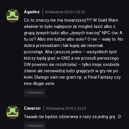
Agadez
30 kwietnia 2010 o 23:22
Co to znaczy nie ma towarzyszy?!? W Guild Wars
właśnie to było najlepsze że mogłeś łazić albo z
grupą żywych ludzi albo „żywych inaczej” NPC-ów. A
tu co? Albo inni ludzie albo solo? O nie – walę to. No
dobra przesadzam i tak kupię ale niesmak
pozostaje. Aha i jeszcze jedno – wszystkich tych
którzy będą grać w GW2 a nie przeszli pierwszego
GW powinno sie rozstrzelać – tylko moje osobiste
zdanie ale nienawidzę ludzi grających w gry nie po
kolei. Dlatego sam nie gram np. w Final Fantasy czy
inne długie serie
Odpowiedz
Cavaron
30 kwietnia 2010 o 23:23
Taaaak nie będzie zdzierania x-razy za jedną grę : D
Odpowiedz