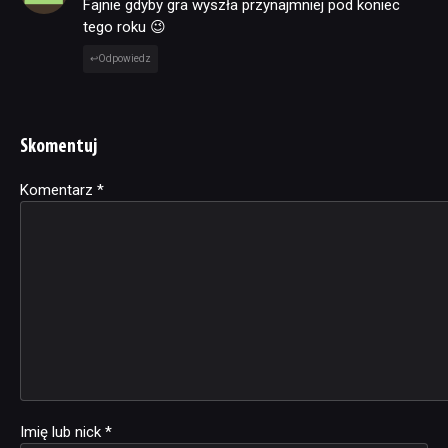
Fajnie gdyby gra wyszła przynajmniej pod koniec
tego roku 😉
Odpowiedz
Skomentuj
Komentarz
Alternative:
*
Imię lub nick
*