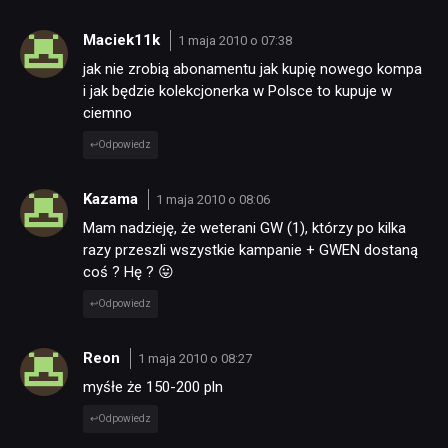
Maciek11k
1 maja 2010 o 07:38
jak nie zrobią abonamentu jak kupię nowego kompa
i jak będzie kolekcjonerka w Polsce to kupuje w
ciemno
Odpowiedz
Kazama
1 maja 2010 o 08:06
Mam nadzieję, że weterani GW (1), którzy po kilka
razy przeszli wszystkie kampanie + GWEN dostaną
coś ? Hę ? 😛
Odpowiedz
Reon
1 maja 2010 o 08:27
myśłe że 150-200 pln
Odpowiedz