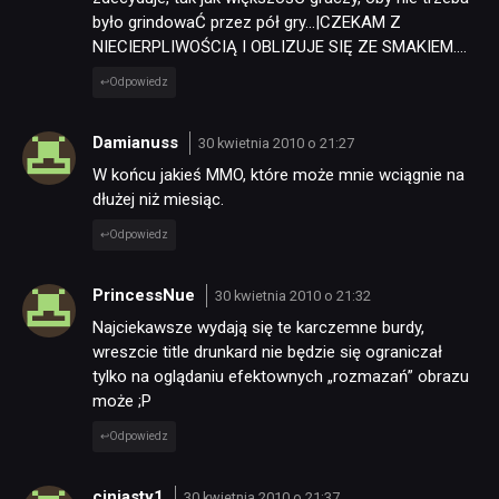
było grindowaĆ przez pół gry…|CZEKAM Z
NIECIERPLIWOŚCIĄ I OBLIZUJE SIĘ ZE SMAKIEM….
Odpowiedz
Damianuss
30 kwietnia 2010 o 21:27
W końcu jakieś MMO, które może mnie wciągnie na
dłużej niż miesiąc.
Odpowiedz
PrincessNue
30 kwietnia 2010 o 21:32
Najciekawsze wydają się te karczemne burdy,
wreszcie title drunkard nie będzie się ograniczał
tylko na oglądaniu efektownych „rozmazań” obrazu
może ;P
Odpowiedz
ciniasty1
30 kwietnia 2010 o 21:37