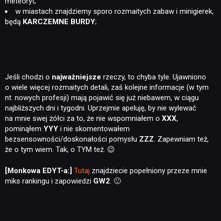
meteoryt;
w miastach znajdziemy sporo rozmaitych zabaw i minigierek,
będą
KARCZEMNE BURDY
;
Jeśli chodzi o
najważniejsze
rzeczy, to chyba tyle. Ujawniono
o wiele więcej rozmaitych detali, zaś kolejne informacje (w tym
nt. nowych profesji) mają pojawić się już niebawem, w ciągu
najbliższych dni i tygodni. Uprzejmie apeluję, by nie wylewać
na mnie swej żółci za to, że nie wspomniałem o
XXX
,
pominąłem
YYY
i nie skomentowałem
bezsensowności/doskonałości pomysłu
ZZZ
. Zapewniam też,
że o tym wiem. Tak, o TYM też. 😉
[Monkowa EDYT-a:]
Tutaj
znajdziecie popełniony przeze mnie
miks rankingu i zapowiedzi
GW2
. 🙂