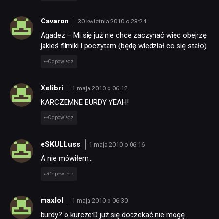
Cavaron
30 kwietnia 2010 o 23:24
Agadez – Mi się już nie chce zaczynać więc obejrzę
jakieś filmiki i poczytam (będę wiedział co się stało)
Odpowiedz
Xelibri
1 maja 2010 o 06:12
KARCZEMNE BURDY YEAH!
Odpowiedz
eSKULLuss
1 maja 2010 o 06:16
A nie mówiłem…
Odpowiedz
maxlol
1 maja 2010 o 06:30
burdy? o kurcze:D już się doczekać nie mogę