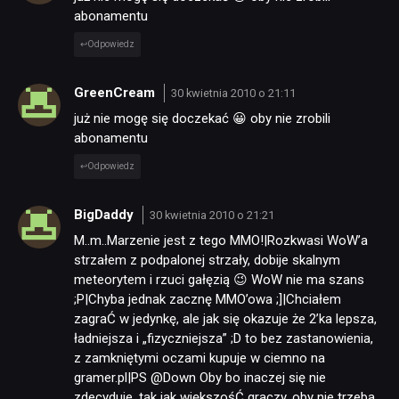
abonamentu
Odpowiedz
GreenCream
30 kwietnia 2010 o 21:11
już nie mogę się doczekać 😀 oby nie zrobili
abonamentu
Odpowiedz
BigDaddy
30 kwietnia 2010 o 21:21
M..m..Marzenie jest z tego MMO!|Rozkwasi WoW’a
strzałem z podpalonej strzały, dobije skalnym
meteorytem i rzuci gałęzią 😉 WoW nie ma szans
;P|Chyba jednak zacznę MMO’owa ;]|Chciałem
zagraĆ w jedynkę, ale jak się okazuje że 2’ka lepsza,
ładniejsza i „fizyczniejsza” ;D to bez zastanowienia,
z zamkniętymi oczami kupuje w ciemno na
gramer.pl|PS @Down Oby bo inaczej się nie
zdecyduje, tak jak większośĆ graczy, oby nie trzeba