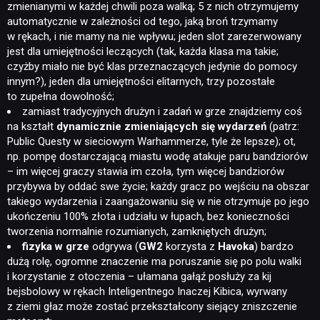
zmienianymi w każdej chwili poza walką; 5 z nich otrzymujemy
automatycznie w zależności od tego, jaką broń trzymamy
w rękach, i nie mamy na nie wpływu; jeden slot zarezerwowany
jest dla umiejętności leczących (tak, każda klasa ma takie;
czyżby miało nie być klas przeznaczących jedynie do pomocy
innym?), jeden dla umiejętności elitarnych, trzy pozostałe
to zupełna dowolność;
zamiast tradycyjnych drużyn i zadań w grze znajdziemy coś
na kształt
dynamicznie zmieniających się wydarzeń
(patrz:
Public Questy w sieciowym Warhammerze, tyle że lepsze); ot,
np. pompę dostarczającą miastu wodę atakuje paru bandziorów
– im więcej graczy stawia im czoła, tym więcej bandziorów
przybywa by oddać swe życie; każdy gracz po wejściu na obszar
takiego wydarzenia i zaangażowaniu się w nie otrzymuje po jego
ukończeniu 100% złota i udziału w łupach, bez konieczności
tworzenia normalnie rozumianych, zamkniętych drużyn;
fizyka w grze
odgrywa (
GW2
korzysta z
Havoka
) bardzo
dużą rolę, ogromne znaczenie ma poruszanie się po polu walki
i korzystanie z otoczenia – ułamana gałąź posłuży za kij
bejsbolowy w rękach Inteligentnego Inaczej Kibica, wyrwany
z ziemi głaz może zostać przekształcony siejący zniszczenie