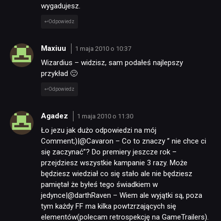
wygadujesz.
Odpowiedz
Maxiuu
1 maja 2010 o 10:37
Wizardius – widzisz, sam podałeś najlepszy
przykład 🙂
Odpowiedz
Agadez
1 maja 2010 o 11:30
Ło jezu jak dużo odpowiedzi na mój
Comment;)|@Cavaron – Co to znaczy ” nie chce ci
się zaczynać”? Do premiery jeszcze rok –
przejdziesz wszystkie kampanie 3 razy. Może
będziesz wiedział co się stało ale nie będziesz
pamiętał że byłeś tego świadkiem w
jedynce|@darthRaven – Wiem ale wyjątki są, poza
tym każdy FF ma kilka powtzrzających się
elementów(polecam retrospekcję na GameTrailers).