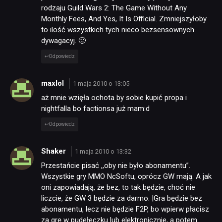
rodzaju Guild Wars 2: The Game Without Any
Monthly Fees, And Yes, It Is Official. Zmniejszyłoby
to ilość wszystkich tych nieco bezsensownych
dywagacyj. 🙂
Odpowiedz
maxlol
1 maja 2010 o 13:05
aż mnie wzięła ochota by sobie kupić propa i
nightfalla bo factionsa już mam:d
Odpowiedz
Shaker
1 maja 2010 o 13:32
Przestańcie pisać ,,oby nie było abonamentu”.
Wszystkie gry MMO NcSoftu, oprócz GW mają. A jak
oni zapowiadają, że bez, to tak będzie, choć nie
liczcie, że GW 3 będzie za darmo. |Gra będzie bez
abonamentu, lecz nie będzie F2P, bo wpierw płacisz
za grę w pudełeczku lub elektronicznie, a potem