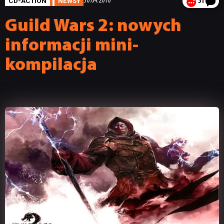
CD-ACTION
NEWSY
30.04.2010
51
Guild Wars 2: nowych
informacji mini-
kompilacja