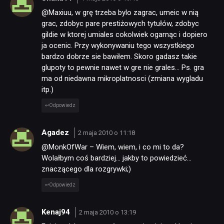
@Maxiuu, w grę trzeba bylo zagrac, umeic w nią
grac, zdobyc pare prestiżowych tytułów, zdobyc
gildie w ktorej umiales cokolwiek ogarnąc i dopiero
ja ocenic. Przy wykonywaniu tego wszystkiego
bardzo dobrze sie bawiłem. Skoro gadasz takie
glupoty to pewnie nawet w gre nie grales… Ps. gra
ma od niedawna mikroplatnosci (zmiana wygladu
itp.)
Odpowiedz
Agadez
2 maja 2010 o 11:18
@MonkOfWar – Wiem, wiem, i co mi to da?
Wolałbym coś bardziej… jakby to powiedzieć…
znaczącego dla rozgrywki;)
Odpowiedz
Kenaj94
2 maja 2010 o 13:19