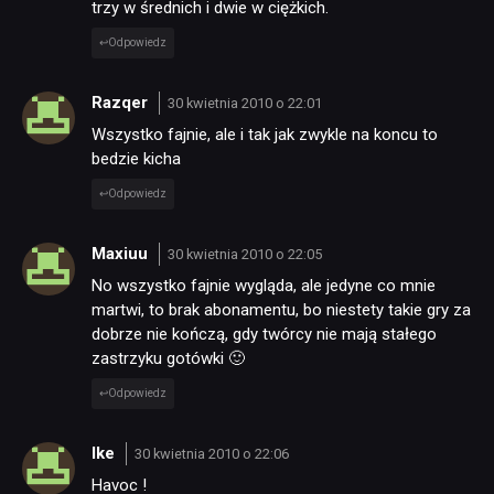
trzy w średnich i dwie w ciężkich.
Odpowiedz
JUŻ GRALIŚMY
Razqer
30 kwietnia 2010 o 22:01
SKLEP
Wszystko fajnie, ale i tak jak zwykle na koncu to
bedzie kicha
Odpowiedz
Maxiuu
30 kwietnia 2010 o 22:05
No wszystko fajnie wygląda, ale jedyne co mnie
martwi, to brak abonamentu, bo niestety takie gry za
dobrze nie kończą, gdy twórcy nie mają stałego
zastrzyku gotówki 🙂
Odpowiedz
Ike
30 kwietnia 2010 o 22:06
Havoc !