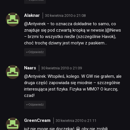
Alaknar
30 kwietnia 2010 o 21:08
@Antyvirek – to oznacza dokładnie to samo, co
znajduje się pod czwartą kropką w newsie.|@News
– brzmi to wszystko nieźle (szczególnie Havok),
choć trochę dziwny jest motyw z paskiem…
Odpowiedz
Naars
30 kwietnia 2010 o 21:09
@Antyvirek: Wtopiłeś, kolego. W GW nie grałem, ale
druga część zapowiada się miodnie – szczególnie
interesująca jest fizyka. Fizyka w MMO? O kurczę,
czad!
Odpowiedz
GreenCream
30 kwietnia 2010 o 21:11
już nie mogę się doczekać 😀 oby nie zrobili