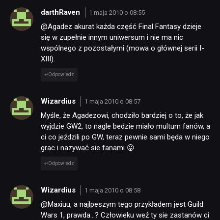
darthRaven
1 maja 2010 o 08:55
@Agadez akurat każda część Final Fantasy dzieje
się w zupełnie innym uniwersum i nie ma nic
wspólnego z pozostałymi (mowa o głównej serii I-
XIII).
Odpowiedz
Wizardius
1 maja 2010 o 08:57
Myśle, że Agadezowi, chodziło bardziej o to, że jak
wyjdzie GW2, to nagle bedzie miało multum fanów, a
ci co jeździli po GW, teraz pewnie sami będa w niego
grac i nazywać sie fanami 😛
Odpowiedz
Wizardius
1 maja 2010 o 08:58
@Maxiuu, a najlpeszym tego przykładem jest Guild
Wars 1, prawda…? Człowieku weź ty sie zastanów ci