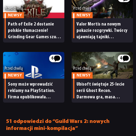
Przed chwilą
Przed chwilą
NEWSY
NEWSY
Path of Exile 2 dostanie
Valor Mortis na nowym
polskie tłumaczenie!
pokazie rozgrywki. Twórcy
Grinding Gear Games szuka
ujawniają tajniki
osoby do zrealizowania
efektownego systemu
lokalizacji
walki
6
4
Przed chwilą
Przed chwilą
NEWSY
NEWSY
Sony może wprowadzić
Ubisoft świętuje 25-lecie
reklamy na PlayStation.
serii Ghost Recon.
Firma opublikowała
Darmowa gra, masa
niepokojące oferty pracy
promocji i duża
aktualizacja Wildlands
51 odpowiedzi do “Guild Wars 2: nowych
informacji mini-kompilacja”