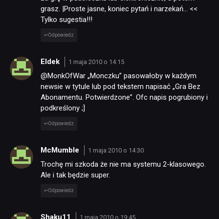
grasz. |Proste jasne, koniec pytań i narzekań… <<
Tylko sugestia!!!
Odpowiedz
Eldek
1 maja 2010 o 14:15
@MonkOfWar „Monczku” pasowałoby w każdym
newsie w tytule lub pod tekstem napisać „Gra Bez
Abonamentu. Potwierdzone”. Ofc napis pogrubiony i
podkreślony ;]
Odpowiedz
McMumble
1 maja 2010 o 14:30
Trochę mi szkoda że nie ma systemu 2-klasowego.
Ale i tak będzie super.
Odpowiedz
Shaku11
1 maja 2010 o 19:45