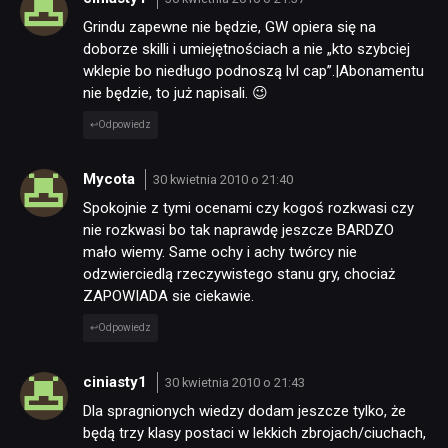
Grindu zapewne nie będzie, GW opiera się na
doborze skilli i umiejętnościach a nie „kto szybciej
NEWSY
wklepie bo niedługo podnoszą lvl cap”.|Abonamentu
nie będzie, to już napisali. 😉
RECENZJE
Odpowiedz
Mycota
PUBLICYSTYKA
30 kwietnia 2010 o 21:40
Spokojnie z tymi ocenami czy kogoś rozkwasi czy
nie rozkwasi bo tak naprawdę jeszcze BARDZO
KULTURA
mało wiemy. Same ochy i achy twórcy nie
odzwierciedlą rzeczywistego stanu gry, chociaż
ZAPOWIADA sie ciekawie.
RETRO
Odpowiedz
TECHNOLOGIE
ciniasty1
30 kwietnia 2010 o 21:43
Dla spragnionych wiedzy dodam jeszcze tylko, że
będą trzy klasy postaci w lekkich zbrojach/ciuchach,
DYSKUSJE