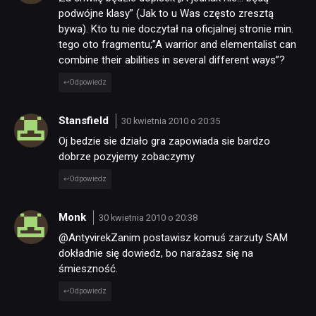
podwójne klasy” (Jak to u Was często zresztą
bywa). Kto tu nie doczytał na oficjalnej stronie min.
tego oto fragmentu;”A warrior and elementalist can
combine their abilities in several different ways”?
Odpowiedz
Stansfield
30 kwietnia 2010 o 20:35
Oj bedzie sie działo gra zapowiada sie bardzo
dobrze pozyjemy zobaczymy
Odpowiedz
Monk
30 kwietnia 2010 o 20:38
@AntyvirekZanim postawisz komuś zarzuty SAM
dokładnie się dowiedz, bo narażasz się na
śmieszność.
Odpowiedz