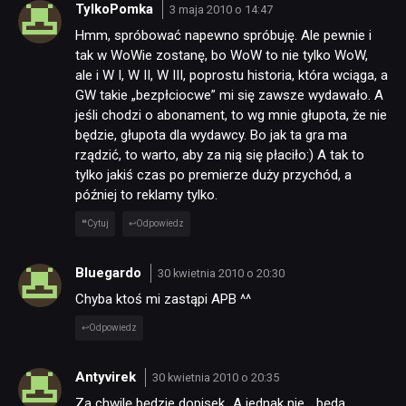
TylkoPomka
3 maja 2010 o 14:47
Hmm, spróbować napewno spróbuję. Ale pewnie i
tak w WoWie zostanę, bo WoW to nie tylko WoW,
ale i W I, W II, W III, poprostu historia, która wciąga, a
GW takie „bezpłciocwe” mi się zawsze wydawało. A
jeśli chodzi o abonament, to wg mnie głupota, że nie
będzie, głupota dla wydawcy. Bo jak ta gra ma
rządzić, to warto, aby za nią się płaciło:) A tak to
tylko jakiś czas po premierze duży przychód, a
później to reklamy tylko.
Cytuj
Odpowiedz
Bluegardo
30 kwietnia 2010 o 20:30
Chyba ktoś mi zastąpi APB ^^
Odpowiedz
Antyvirek
30 kwietnia 2010 o 20:35
Za chwilę będzie dopisek „A jednak nie… będą