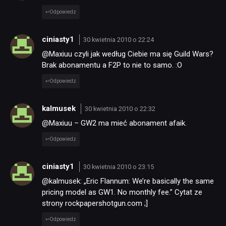
Odpowiedz
ciniasty1
30 kwietnia 2010 o 22:24
@Maxiuu czyli jak według Ciebie ma się Guild Wars?
Brak abonamentu a F2P to nie to samo. :O
Odpowiedz
kalmusek
30 kwietnia 2010 o 22:32
@Maxiuu – GW2 ma mieć abonament afaik.
Odpowiedz
ciniasty1
30 kwietnia 2010 o 23:15
@kalmusek: „Eric Flannum: We’re basically the same
pricing model as GW1. No monthly fee.” Cytat ze
strony rockpapershotgun.com ;]
Odpowiedz