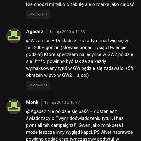
Nie chodzi mi tylko o fabułę ale o markę jako całość
Odpowiedz
Agadez
1 maja 2010 o 11:33
@Wizardius – Dokładnie! Poza tym martwię się że
te 1200+ godzin (słownie ponad Tysiąc Dwieście
godzin!) Które spędziłem na jedynce w GW2 pójdzie
się J***ć. powinno być tak że za każdy
wymaksowany tytuł w GW będzie się zadawało +5%
obrażen w pvp w GW2 – a co;)
Odpowiedz
Monk
1 maja 2010 o 12:37
@Agadez Nie pójdzie się paść – dostaniesz
świadczący o Twym doświadczeniu tytuł „I haz
pwnt all teh campaignz!”, Gwen jako mini-peta i
może jeszcze inny wygląd kapci. PS ANet naprawdę
powinno dodać grze tymczasowy podtytuł w