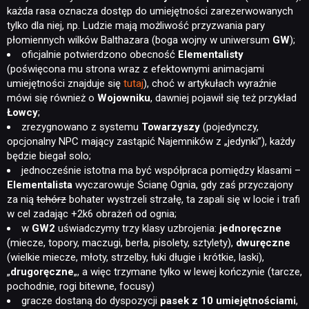
każda rasa oznacza dostęp do umiejętności zarezerwowanych
tylko dla niej, np. Ludzie mają możliwość przyzwania pary
płomiennych wilków Balthazara (boga wojny w uniwersum
GW
);
oficjalnie potwierdzono obecność
Elementalisty
(poświęcona mu strona wraz z efektownymi animacjami
umiejętności znajduje się
tutaj
), choć w artykułach wyraźnie
mówi się również o
Wojowniku
, dawniej pojawił się też przykład
Łowcy
;
zrezygnowano z systemu
Towarzyszy
(pojedynczy,
opcjonalny NPC mający zastąpić Najemników z „jedynki”), każdy
będzie biegał solo;
jednocześnie istotna ma być współpraca pomiędzy klasami –
Elementalista
wyczarowuje Ścianę Ognia, gdy zaś przyczajony
za nią
tchórz
bohater wystrzeli strzałę, ta zapali się w locie i trafi
w cel zadając +2k6 obrażeń od ognia;
w
GW2
uświadczymy trzy klasy uzbrojenia:
jednoręczne
(miecze, topory, maczugi, berła, pisolety, sztylety),
dwuręczne
(wielkie miecze, młoty, strzelby, łuki długie i krótkie, laski),
„
drugoręczne
„, a więc trzymane tylko w lewej kończynie (tarcze,
pochodnie, rogi bitewne, focusy)
gracze dostaną do dyspozycji
pasek z 10 umiejętnościami
,