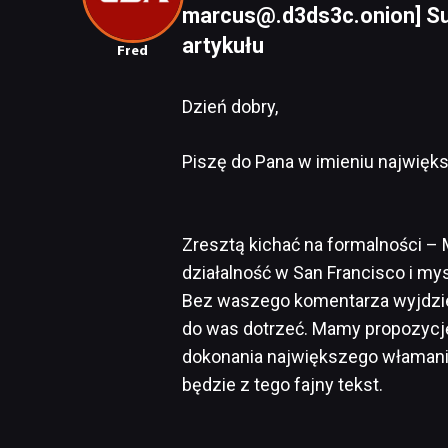
marcus@.d3ds3c.onion] Sub
artykułu
Fred
Dzień dobry,
Piszę do Pana w imieniu najwięk
Zresztą kichać na formalności –
działalność w San Francisco i my
Bez waszego komentarza wyjdzie 
do was dotrzeć. Mamy propozycję
dokonania największego włamania 
będzie z tego fajny tekst.