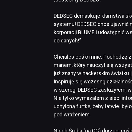
DEDSEC demaskuje kłamstwa sk
systemu! DEDSEC chce ujawnić mo
korporacji BLUME i udostępnić w
do danych!”
Chciałes coś o mnie. Pochodzę z 
manem, który nauczył się wszys
już znany w hackerskim światku 
Inspiruję się wczesną działalnośc
w szeregi DEDSEC zasłużyłem, w
Nie tylko wymazałem z sieci info
uchyloną furtkę, żeby łatwiej był
pod wrażeniem.
Niech Śruba (na CC) dorzuci coś o