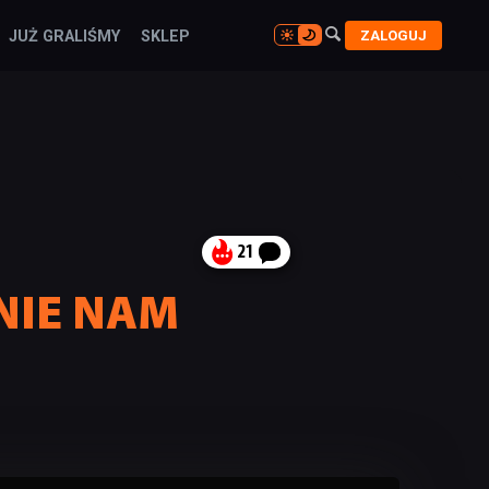

ZALOGUJ
JUŻ GRALIŚMY
SKLEP

21
KNIE NAM