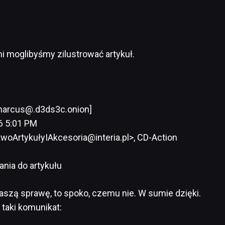
mi moglibyśmy zilustrować artykuł.
 marcus@.d3ds3c.onion]
6 5:01 PM
oArtykułyIAkcesoria@interia.pl>, CD-Action
nia do artykułu
aszą sprawę, to spoko, czemu nie. W sumie dzięki.
 taki komunikat: