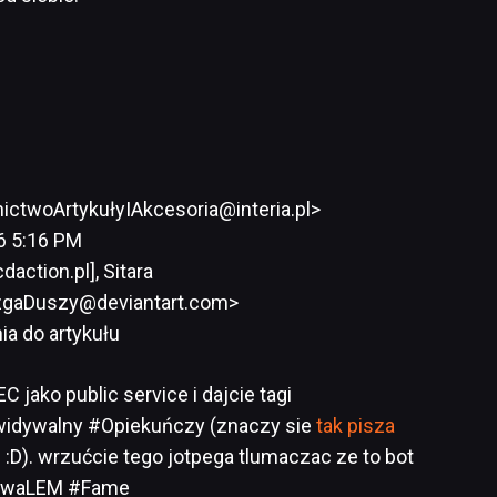
ctwoArtykułyIAkcesoria@interia.pl>
6 5:16 PM
action.pl], Sitara
zgaDuszy@deviantart.com>
ia do artykułu
 jako public service i dajcie tagi
idywalny #Opiekuńczy (znaczy sie
tak pisza
D). wrzućcie tego jotpega tlumaczac ze to bot
kowaLEM #Fame