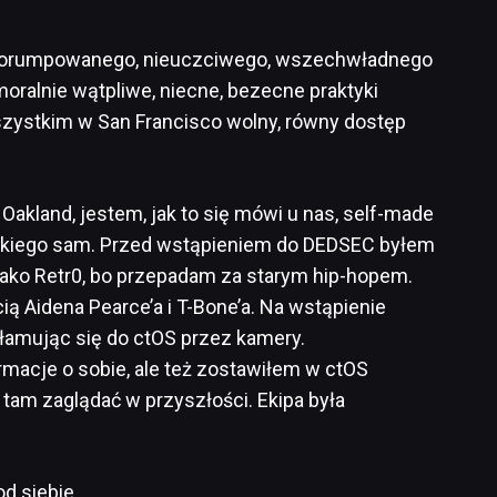
orumpowanego, nieuczciwego, wszechwładnego
ralnie wątpliwe, niecne, bezecne praktyki
szystkim w San Francisco wolny, równy dostęp
Oakland, jestem, jak to się mówi u nas, self-made
tkiego sam. Przed wstąpieniem do DEDSEC byłem
jako Retr0, bo przepadam za starym hip-hopem.
ią Aidena Pearce’a i T-Bone’a. Na wstąpienie
łamując się do ctOS przez kamery.
rmacje o sobie, ale też zostawiłem w ctOS
o tam zaglądać w przyszłości. Ekipa była
d siebie.