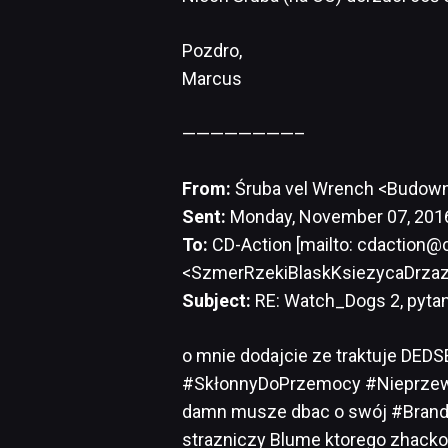
Pozdro,
Marcus
————————–
From:
Śruba vel Wrench <Budowni
Sent:
Monday, November 07, 201
To:
CD-Action [mailto: cdaction@cd
<SzmerRzekiBlaskKsiezycaDrza
Subject:
RE: Watch_Dogs 2, pytan
o mnie dodajcie ze traktuje DEDSEC
#SkłonnyDoPrzemocy #Nieprzew
damn musze dbac o swój #Brand :
strazniczy Blume ktorego zhac