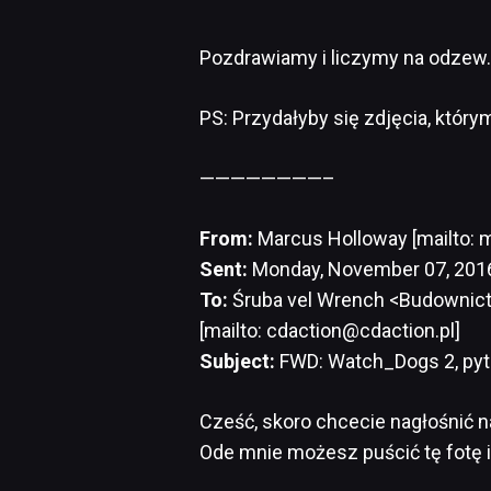
Pozdrawiamy i liczymy na odzew.
PS: Przydałyby się zdjęcia, który
————————–
From:
Marcus Holloway [mailto:
Sent:
Monday, November 07, 201
To:
Śruba vel Wrench <Budownictw
[mailto: cdaction@cdaction.pl]
Subject:
FWD: Watch_Dogs 2, pyta
Cześć, skoro chcecie nagłośnić n
Ode mnie możesz puścić tę fotę i