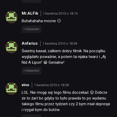
Mr.ALFik
1 kwietnia 2010 o 18:15
Buhahahaha mocne 🙂
Odpowiedz
Anfarius
1 kwietnia 2010 o 18:38
Świetny kawał, całkiem dobry filmik. Na początku
wyglądało poważnie, a potem ta nijaka twarz i „Aj
Nid A Łipon” 😀 Genialne!
Odpowiedz
vino
1 kwietnia 2010 o 18:38
LOL. Nie mogę się tego filmu doczekać 😛 Dobrze
że to żart bo gdyby to było prawda to po wydaniu
takiego filmu przez tydzień czy 2 bym miał depresje
i rzygał bym do butów.