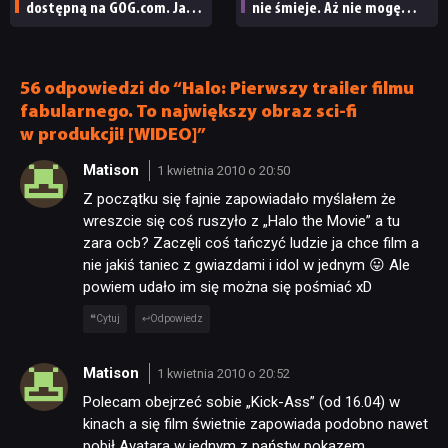
dostępną na GOG.com. Jazz
nie śmieje. Aż nie mogę
Jackrabbit 2 Plus
uwierzyć, że Valve nic
pobierzecie jednym
nie robi z tym burdelem
kliknięciem
56 odpowiedzi do “Halo: Pierwszy trailer filmu
fabularnego. To największy obraz sci-fi
w produkcji! [WIDEO]”
Matison
1 kwietnia 2010 o 20:50
Z początku się fajnie zapowiadało myślałem że
wreszcie się coś ruszyło z „Halo the Movie” a tu
zara ocb? Zaczęli coś tańczyć ludzie ja chce film a
nie jakiś taniec z gwiazdami i idol w jednym 😛 Ale
powiem udało im się można się pośmiać xD
Cytuj
Odpowiedz
Matison
1 kwietnia 2010 o 20:52
Polecam obejrzeć sobie „Kick-Ass” (od 16.04) w
kinach a się film świetnie zapowiada podobno nawet
pobił Avatara w jednym z państw pokazem