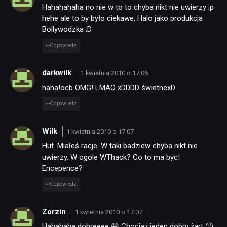
Hahahahaha no nie w to to chyba nikt nie uwierzy ;p
hehe ale to by było ciekawe, Halo jako produkcja
Bollywodzka ;D
Odpowiedz
darkwilk
1 kwietnia 2010 o 17:06
haha!ocb OMG! LMAO xDDDD świetnexD
Odpowiedz
Wilk
1 kwietnia 2010 o 17:07
Hut. Miałeś racje. W taki badziew chyba nikt nie
uwierzy. W ogole WThack? Co to ma byc!
Encepence?
Odpowiedz
Zorzin
1 kwietnia 2010 o 17:07
NEWSY
Hahahaha dobreeee 😀 Chociaż jeden dobry żart 🙂