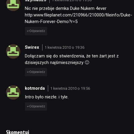
Nic nie przebije demka Duke Nukem 4ever
http:www.fileplanet.com/210966/210000/fileinfo/Duke-
Nukem-Forever-Demo?r=5
Odpowiedz
Swirex
1 kwietnia 2010 o 19:36
Dołączam się do stwierdzenia, że ten żart jest z
dzisiejszych najśmieszniejszy 🙂
Odpowiedz
kotmorda
1 kwietnia 2010 o 19:56
Intro było niezłe. i tyle.
Odpowiedz
Skomentuj