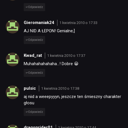
Odpowiedz
Gieromaniak24
1 kwietnia 2010 o 17:33
AJ NID A ŁEPON! Genialne;]
Odpowiedz
Kwad_rat
1 kwietnia 2010 o 17:37
Muhahahahahaha…! Dobre 😀
Odpowiedz
pulsic
1 kwietnia 2010 o 17:38
aj niid a weeepyyyn, jeszcze ten śmieszny charakter
głosu
Odpowiedz
dragonrider01
1 kwietnia 2010 o 17:44