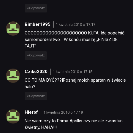
Odpowiedz
Bimber1995
1 kwietnia 2010 o 17:17
OOOOOOOOOOOOOOOOOOOOO KUFA. Ide popełnić
samomorderstwo… W konću muszę „FINISZ DE
FAJT”
Odpowiedz
Cziko2020
1 kwietnia 2010 o 17:18
CO TO MA BYĆ???|Poznaj moich spartan w świecie
halo?
Odpowiedz
Hierof
1 kwietnia 2010 o 17:19
Nie wiem czy to Prima Aprillis czy nie ale zwiastun
świetny, HAHA!!!