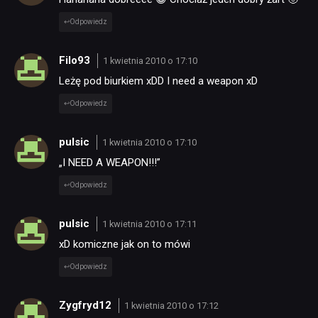
Odpowiedz
RECENZJE
Filo93
1 kwietnia 2010 o 17:10
PUBLICYSTYKA
Leżę pod biurkiem xDD I need a weapon xD
Odpowiedz
KULTURA
pulsic
1 kwietnia 2010 o 17:10
„I NEED A WEAPON!!!”
RETRO
Odpowiedz
TECHNOLOGIE
pulsic
1 kwietnia 2010 o 17:11
xD komiczne jak on to mówi
DYSKUSJE
Odpowiedz
JUŻ GRALIŚMY
Zygfryd12
1 kwietnia 2010 o 17:12