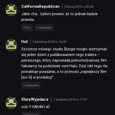
CaliforniaRepublican
9 lipca 2010 o 00:26
Jakie cha… byłem pewien, że to jednak będzie
prawda…
Cytuj
Odpowiedz
Hut
1 kwietnia 2010 o 16:53
Szczerze mówiąc studio Bungie mogło wstrzymać
się jeden dzień z publikowaniem tego trailera –
pierwszego, który zapowiada pełnometrażowy film
fabularny na podstawie serii Halo. Dziś nikt tego nie
potraktuje poważnie, a to przecież „największy film
[sci-fi] w produkcji”.
Odpowiedz
StaryWyjadacz
1 kwietnia 2010 o 17:01
ocb !! HAHAH xD
Odpowiedz