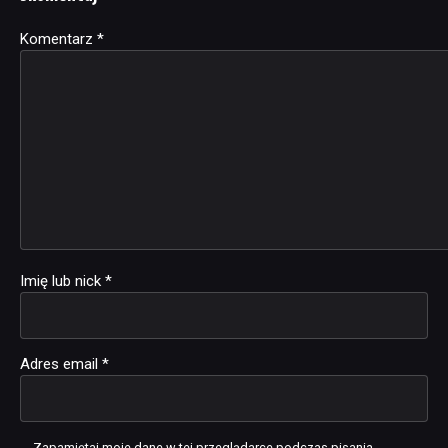
Komentarz
Alternative:
*
Imię lub nick
*
Adres email
*
Zapamiętaj moje dane w tej przeglądarce podczas pisania