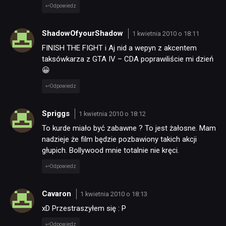
Odpowiedz
ShadowOfyourShadow
1 kwietnia 2010 o 18:11
FINISH THE FIGHT i Aj nid a wepyn z akcentem
taksówkarza z GTA IV – CDA poprawiliście mi dzień
😀
Odpowiedz
Spriggs
1 kwietnia 2010 o 18:12
To kurde miało być zabawne ? To jest żałosne. Mam
nadzieje że film będzie pozbawiony takich akcji
głupich. Bollywood mnie totalnie nie kręci.
Odpowiedz
Cavaron
1 kwietnia 2010 o 18:13
xD Przestraszyłem się : P
Odpowiedz