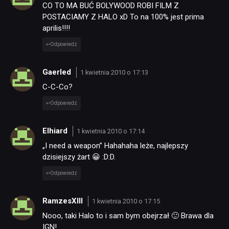
CO TO MA BUĆ BOLYWOOD ROBI FILM Z
POSTACIAMY Z HALO xD To na 100% jest prima
SKLEP
aprilis!!!!
Odpowiedz
Gaerled
1 kwietnia 2010 o 17:13
C-C-Co?
Odpowiedz
Elhiard
1 kwietnia 2010 o 17:14
„I need a weapon” Hahahaha leże, najlepszy
dzisiejszy żart 😀 :D:D.
Odpowiedz
RamzesXIII
1 kwietnia 2010 o 17:15
Nooo, taki Halo to i sam bym obejrzał 🙂 Brawa dla
IGN!