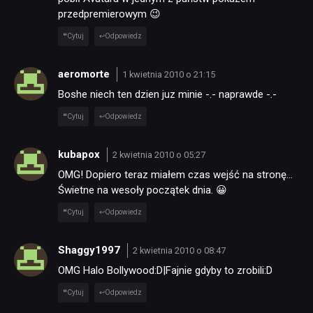
przedpremierowym 😉
Cytuj
Odpowiedz
aeromorte
1 kwietnia 2010 o 21:15
Boshe niech ten dzien juz minie -.- naprawde -.-
Cytuj
Odpowiedz
kubapox
2 kwietnia 2010 o 05:27
OMG! Dopiero teraz miałem czas wejść na stronę…
Świetne na wesoły początek dnia. 😀
Cytuj
Odpowiedz
Shaggy1997
2 kwietnia 2010 o 08:47
OMG Halo Bollywood:D|Fajnie gdyby to zrobili:D
Cytuj
Odpowiedz