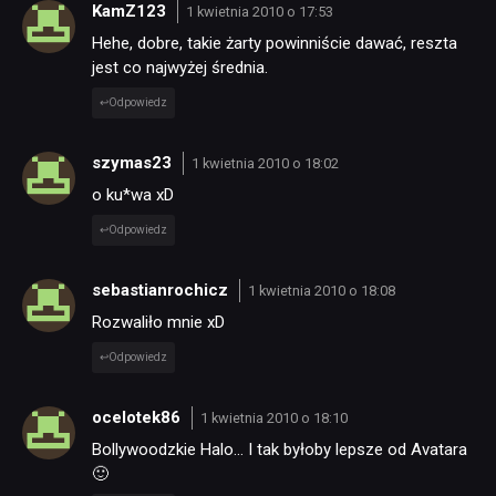
KamZ123
1 kwietnia 2010 o 17:53
Hehe, dobre, takie żarty powinniście dawać, reszta
jest co najwyżej średnia.
Odpowiedz
szymas23
1 kwietnia 2010 o 18:02
o ku*wa xD
Odpowiedz
sebastianrochicz
1 kwietnia 2010 o 18:08
Rozwaliło mnie xD
Odpowiedz
ocelotek86
1 kwietnia 2010 o 18:10
Bollywoodzkie Halo… I tak byłoby lepsze od Avatara
🙂