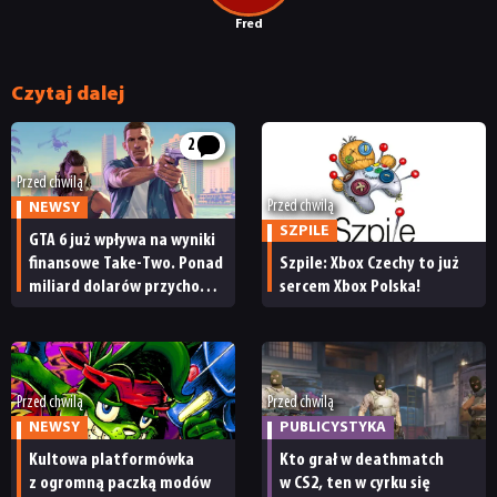
Fred
Czytaj dalej
2
Przed chwilą
Przed chwilą
NEWSY
SZPILE
GTA 6 już wpływa na wyniki
finansowe Take-Two. Ponad
Szpile: Xbox Czechy to już
miliard dolarów przychodu
sercem Xbox Polska!
i reakcja giełdy
Przed chwilą
Przed chwilą
NEWSY
PUBLICYSTYKA
Kultowa platformówka
Kto grał w deathmatch
z ogromną paczką modów
w CS2, ten w cyrku się