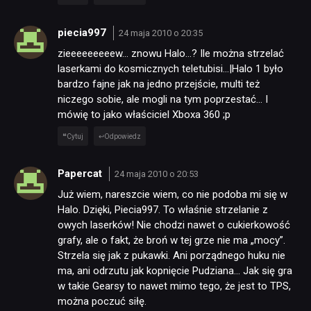
piecia997
24 maja 2010 o 20:35
zieeeeeeeeew… znowu Halo…? Ile można strzelać
laserkami do kosmicznych teletubisi…|Halo 1 było
bardzo fajne jak na jedno przejście, multi też
niczego sobie, ale mogli na tym poprzestać… I
mówię to jako właściciel Xboxa 360 ;p
Cytuj
Odpowiedz
Papercat
24 maja 2010 o 20:53
Już wiem, nareszcie wiem, co nie podoba mi się w
Halo. Dzięki, Piecia997. To właśnie strzelanie z
owych laserków! Nie chodzi nawet o cukierkowość
grafy, ale o fakt, że broń w tej grze nie ma „mocy”.
Strzela się jak z pukawki. Ani porządnego huku nie
ma, ani odrzutu jak kopnięcie Pudziana… Jak się gra
w takie Gearsy to nawet mimo tego, że jest to TPS,
można poczuć siłę.