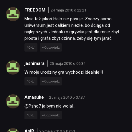
FREEDOM
24 maja 2010 o 22:21
Mnie też jakoś Halo nie pasuje. Znaczy samo
uniwersum jest całkiem niezłe, bo ściąga od
najlepszych. Jednak rozgrywka jest dla mnie zbyt
prosta i grafa zbyt dziwna, żeby się tym jarać.
Cytuj
Odpowiedz
jashimara
25 maja 2010 o 06:34
W moje urodziny gra wychodzi idealnie!!!
Cytuj
Odpowiedz
Amasuke
25 maja 2010 o 07:37
@Psho7 ja bym nie wolal…
Cytuj
Odpowiedz
AsiR
25 maja 2010 o 07:51