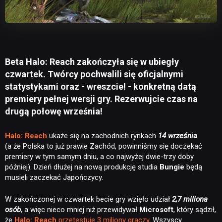
Beta Halo: Reach zakończyła się w ubiegły
czwartek. Twórcy pochwalili się oficjalnymi
statystykami oraz - wreszcie! - konkretną datą
premiery pełnej wersji gry. Rezerwujcie czas na
drugą połowę września!
Halo: Reach
ukaże się na zachodnich rynkach
14 września
(a że Polska to już prawie Zachód, powinniśmy się doczekać
premiery w tym samym dniu, a co najwyżej dwie-trzy doby
później)
. Dzień dłużej na nową produkcję studia
Bungie
będą
musieli zaczekać Japończycy.
W zakończonej w czwartek becie gry wzięło udział
2,7 miliona
osób
, a więc nieco mniej niż przewidywał
Microsoft
, który sądził,
że
Halo: Reach
przetestuje 3 miliony graczy
. Wszyscy