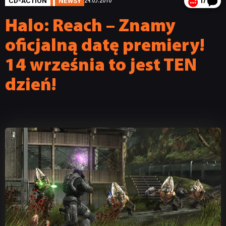
CD-ACTION
NEWSY
24.05.2010
17
Halo: Reach – Znamy
oficjalną datę premiery!
14 września to jest TEN
dzień!