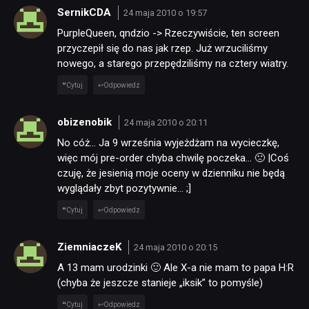
TECHNOLOGIE
SernikCDA
24 maja 2010 o 19:57
PurpleQueen, qndzio -> Rzeczywiście, ten screen
DYSKUSJE
przyczepił się do nas jak rzep. Już wrzuciliśmy
nowego, a starego przepędziliśmy na cztery wiatry.
Cytuj
Odpowiedz
JUŻ GRALIŚMY
obizenobik
24 maja 2010 o 20:11
SKLEP
No cóż… Ja 9 września wyjeżdżam na wycieczkę,
więc mój pre-order chyba chwilę poczeka… 🙁 |Coś
czuję, że jesienią moje oceny w dzienniku nie będą
wyglądały zbyt pozytywnie… ;]
Cytuj
Odpowiedz
ZiemniaczeK
24 maja 2010 o 20:15
A 13 mam urodzinki 🙂 Ale X-a nie mam to papa H:R
(chyba że jeszcze stanieje „iksik” to pomyśle)
Cytuj
Odpowiedz