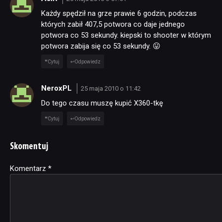
Każdy spędził na grze prawie 6 godzin, podczas
których zabił 407,5 potwora co daje jednego
potwora co 53 sekundy. kiepski to shooter w którym
potwora zabija się co 53 sekundy. 😛
Cytuj
Odpowiedz
NeroxPL
25 maja 2010 o 11:42
Do tego czasu muszę kupić X360-tkę
Cytuj
Odpowiedz
Skomentuj
Komentarz
Alternative:
*