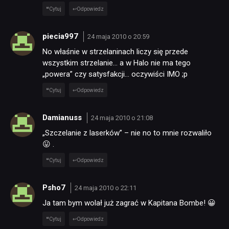
Cytuj
Odpowiedz
piecia997
24 maja 2010 o 20:59
No właśnie w strzelaninach liczy się przede
wszystkim strzelanie… a w Halo nie ma tego
„powera” czy satysfakcji… oczywiści IMO ;p
Cytuj
Odpowiedz
Damianuss
24 maja 2010 o 21:08
„Szczelanie z laserków” – nie no to mnie rozwaliło
😛 .
Cytuj
Odpowiedz
Psho7
24 maja 2010 o 22:11
Ja tam bym wolał już zagrać w Kapitana Bombe! 😀
Cytuj
Odpowiedz