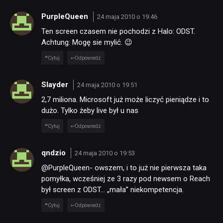
PurpleQueen
24 maja 2010 o 19:46
Ten screen czasem nie pochodzi z Halo: ODST.
Achtung: Mogę sie mylić. 😉
Cytuj
Odpowiedz
NEWSY
Slayder
24 maja 2010 o 19:51
RECENZJE
2,7 miliona. Microsoft już może liczyć pieniądze i to
dużo. Tylko żeby live był u nas
PUBLICYSTYKA
Cytuj
Odpowiedz
qndzio
24 maja 2010 o 19:53
KULTURA
@PurpleQueen- owszem, i to już nie pierwsza taka
pomyłka, wcześniej ze 3 razy pod newsem o Reach
był screen z ODST… „mała” niekompetencja.
RETRO
Cytuj
Odpowiedz