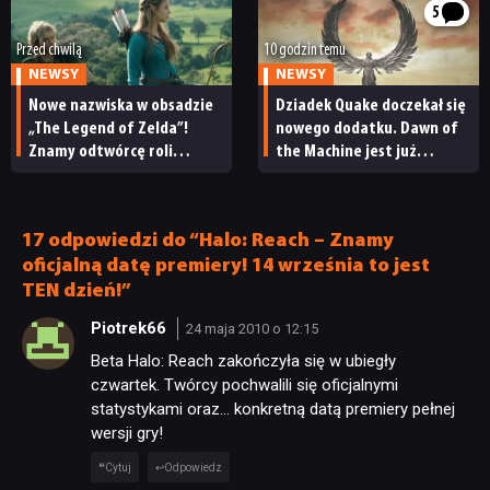
5
Przed chwilą
10 godzin temu
NEWSY
NEWSY
Nowe nazwiska w obsadzie
Dziadek Quake doczekał się
„The Legend of Zelda”!
nowego dodatku. Dawn of
Znamy odtwórcę roli
the Machine jest już
Ganondorfa i ostatnią rolę
dostępny
Sama Neilla
17 odpowiedzi do “Halo: Reach – Znamy
oficjalną datę premiery! 14 września to jest
TEN dzień!”
Piotrek66
24 maja 2010 o 12:15
Beta Halo: Reach zakończyła się w ubiegły
czwartek. Twórcy pochwalili się oficjalnymi
statystykami oraz… konkretną datą premiery pełnej
wersji gry!
Cytuj
Odpowiedz