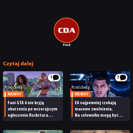
Fred
Czytaj dalej
1
3
Przed chwilą
Przed chwilą
NEWSY
NEWSY
Fani GTA 6 nie kryją
EA najpewniej czekają
oburzenia po wczorajszym
masowe zwolnienia.
ogłoszeniu Rockstara
Na celowniku mogą być
i Netfliksa. „To
twórcy Mass Effecta
niewyobrażalnie podłe”