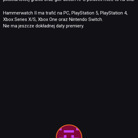
DYSKUSJE
Hammerwatch II ma trafić na PC, PlayStation 5, PlayStation 4,
Xbox Series X/S, Xbox One oraz Nintendo Switch.
JUŻ GRALIŚMY
Nie ma jeszcze dokładnej daty premiery.
SKLEP