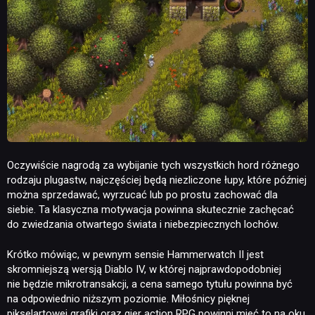
NEWSY
RECENZJE
PUBLICYSTYKA
Oczywiście nagrodą za wybijanie tych wszystkich hord różnego
KULTURA
rodzaju plugastw, najczęściej będą niezliczone łupy, które później
można sprzedawać, wyrzucać lub po prostu zachować dla
siebie. Ta klasyczna motywacja powinna skutecznie zachęcać
RETRO
do zwiedzania otwartego świata i niebezpiecznych lochów.
Krótko mówiąc, w pewnym sensie Hammerwatch II jest
skromniejszą wersją Diablo IV, w której najprawdopodobniej
TECHNOLOGIE
nie będzie mikrotransakcji, a cena samego tytułu powinna być
na odpowiednio niższym poziomie. Miłośnicy pięknej
pikselartowej grafiki oraz gier action RPG powinni mieć to na oku.