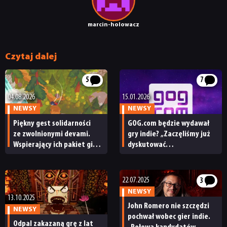
marcin-holowacz
Czytaj dalej
5
7
04.08.2026
15.01.2026
NEWSY
NEWSY
Piękny gest solidarności
GOG.com będzie wydawał
ze zwolnionymi devami.
gry indie? „Zaczęliśmy już
Wspierający ich pakiet gier
dyskutować
indie przyniósł już ponad
o potencjalnych działaniach
100 tys. dolarów zysku
wydawniczych”
22.07.2025
3
NEWSY
13.10.2025
John Romero nie szczędzi
NEWSY
pochwał wobec gier indie.
Odpal zakazaną grę z lat