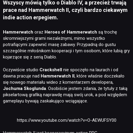
Wszyscy mówią tylko o Diablo IV, a przecież trwają
prace nad Hammerwatch II, czyli bardzo ciekawym
indie action erpegiem.
Hammerwatch
oraz
Heroes of Hammerwatch
są trochę
skromniejszymi grami niezależnymi, mimo wszystko
potrafiącymi zapewnić masę zabawy. Przypadną do gustu
szczególnie miłośnikom kooperacji i tym osobom, które lubią gry
kojarzące się z serią Diablo.
Oczywiście studio
Crackshell
nie spoczęło na laurach i od
dawna pracuje nad
Hammerwatch II
, które właśnie doczekało
się nowego materiału wideo z komentarzem developera,
Jochuma Skoglunda
. Osobiście jestem zdania, że tytuły z taką
pikselartową grafiką naprawdę mają swój urok, a pod względem
gameplayu bywają zaskakująco wciągające.
https://www.youtube.com/watch?v=O-AEWUFSY00