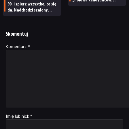
„Połowa kandydatów
90. i spierz wszystko, co się
do Gry Roku to indyki”
da. Nadchodzi szalony
GlitchSPANKR
Skomentuj
Komentarz
Alternative:
*
Imię lub nick
*