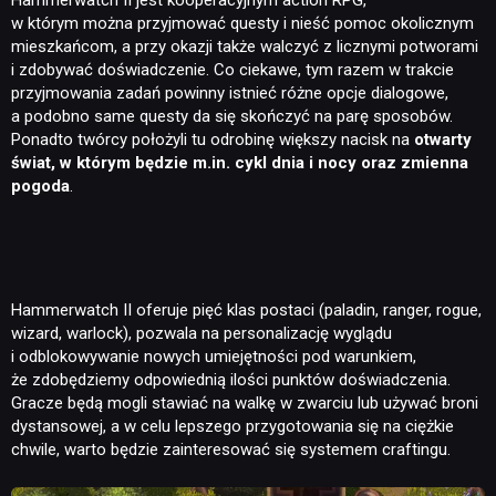
Hammerwatch II jest kooperacyjnym action RPG,
w którym można przyjmować questy i nieść pomoc okolicznym
mieszkańcom, a przy okazji także walczyć z licznymi potworami
i zdobywać doświadczenie. Co ciekawe, tym razem w trakcie
przyjmowania zadań powinny istnieć różne opcje dialogowe,
a podobno same questy da się skończyć na parę sposobów.
Ponadto twórcy położyli tu odrobinę większy nacisk na
otwarty
świat, w którym będzie m.in. cykl dnia i nocy oraz zmienna
pogoda
.
Hammerwatch II oferuje pięć klas postaci (paladin, ranger, rogue,
wizard, warlock), pozwala na personalizację wyglądu
i odblokowywanie nowych umiejętności pod warunkiem,
że zdobędziemy odpowiednią ilości punktów doświadczenia.
Gracze będą mogli stawiać na walkę w zwarciu lub używać broni
dystansowej, a w celu lepszego przygotowania się na ciężkie
chwile, warto będzie zainteresować się systemem craftingu.