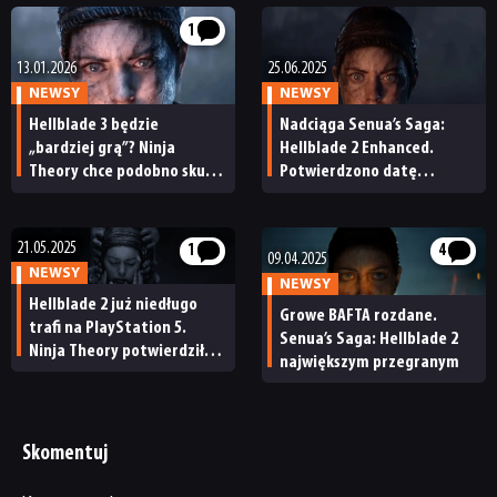
1
13.01.2026
25.06.2025
NEWSY
NEWSY
Hellblade 3 będzie
Nadciąga Senua’s Saga:
„bardziej grą”? Ninja
Hellblade 2 Enhanced.
Theory chce podobno skupić
Potwierdzono datę
się na rozgrywce i odejść
premiery na PlayStation 5
od formy symulatora
chodzenia
21.05.2025
1
4
09.04.2025
NEWSY
NEWSY
Hellblade 2 już niedługo
Growe BAFTA rozdane.
trafi na PlayStation 5.
Senua’s Saga: Hellblade 2
Ninja Theory potwierdziło
największym przegranym
wsparcie dla PS5 Pro
Skomentuj