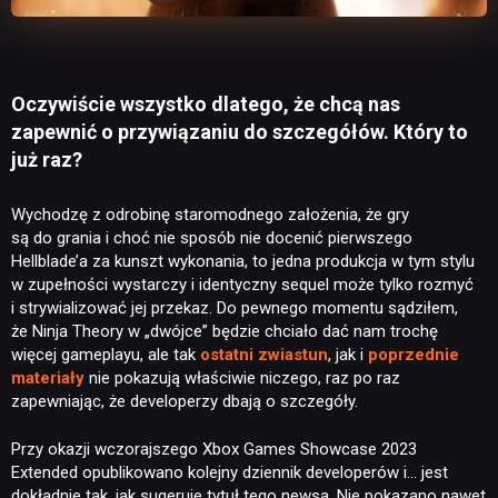
Oczywiście wszystko dlatego, że chcą nas
zapewnić o przywiązaniu do szczegółów. Który to
już raz?
Wychodzę z odrobinę staromodnego założenia, że gry
są do grania i choć nie sposób nie docenić pierwszego
Hellblade’a za kunszt wykonania, to jedna produkcja w tym stylu
w zupełności wystarczy i identyczny sequel może tylko rozmyć
i strywializować jej przekaz. Do pewnego momentu sądziłem,
że Ninja Theory w „dwójce” będzie chciało dać nam trochę
więcej gameplayu, ale tak
ostatni zwiastun
, jak i
poprzednie
materiały
nie pokazują właściwie niczego, raz po raz
zapewniając, że developerzy dbają o szczegóły.
Przy okazji wczorajszego Xbox Games Showcase 2023
Extended opublikowano kolejny dziennik developerów i… jest
dokładnie tak, jak sugeruje tytuł tego newsa. Nie pokazano nawet