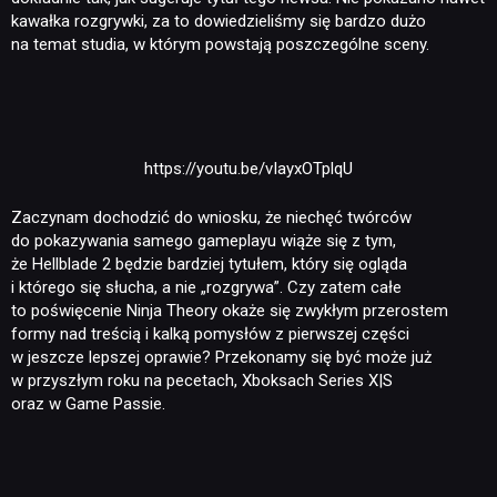
kawałka rozgrywki, za to dowiedzieliśmy się bardzo dużo
na temat studia, w którym powstają poszczególne sceny.
https://youtu.be/vIayxOTplqU
Zaczynam dochodzić do wniosku, że niechęć twórców
NEWSY
do pokazywania samego gameplayu wiąże się z tym,
że Hellblade 2 będzie bardziej tytułem, który się ogląda
i którego się słucha, a nie „rozgrywa”. Czy zatem całe
RECENZJE
to poświęcenie Ninja Theory okaże się zwykłym przerostem
formy nad treścią i kalką pomysłów z pierwszej części
w jeszcze lepszej oprawie? Przekonamy się być może już
PUBLICYSTYKA
w przyszłym roku na pecetach, Xboksach Series X|S
oraz w Game Passie.
KULTURA