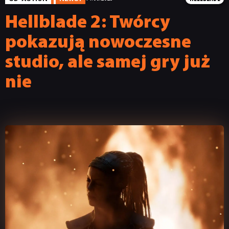
Hellblade 2: Twórcy
pokazują nowoczesne
studio, ale samej gry już
nie