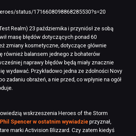
zzHeroes/status/1716608098868285530?s=20
 Test Realm) 23 października i przyniósł ze sobą
rawił masę błędów dotyczących ponad 60
nież zmiany kosmetyczne, dotyczące głównie
 się również balansem jednego z bohaterów
cześniej naprawy błędów będą miały znacznie
się wydawać. Przykładowo jedna ze zdolności Novy
po zadaniu obrażeń, a nie przed, co wpłynie na ogół
oduje.
powiedzią wskrzeszenia Heroes of the Storm
Phil Spencer w ostatnim wywiadzie
przyznał,
tare marki Activision Blizzard. Czy zatem kiedyś