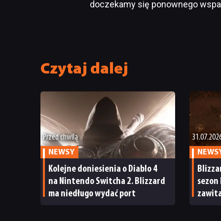
doczekamy się ponownego wsparc
Czytaj dalej
Przed chwilą
31.07.202
NEWSY
NEWS
Kolejne doniesienia o Diablo 4
Blizza
na Nintendo Switcha 2. Blizzard
sezon 
ma niedługo wydać port
zawit