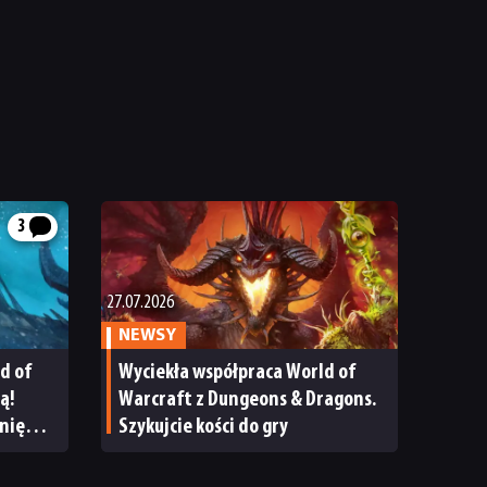
3
27.07.2026
NEWSY
d of
Wyciekła współpraca World of
ą!
Warcraft z Dungeons & Dragons.
nię
Szykujcie kości do gry