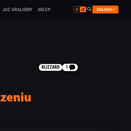

ZALOGUJ
JUŻ GRALIŚMY
SKLEP

BLIZZARD
1
zeniu