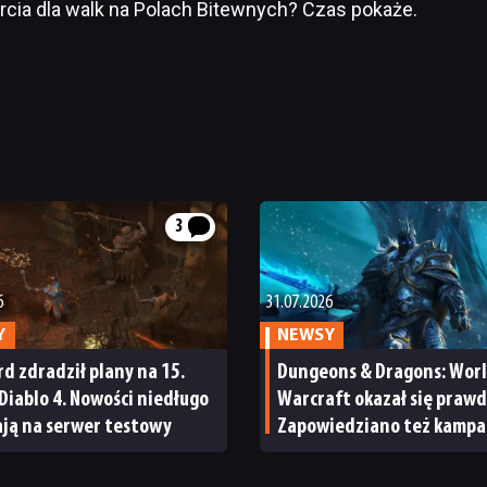
ia dla walk na Polach Bitewnych? Czas pokaże.
3
6
31.07.2026
Y
NEWSY
rd zdradził plany na 15.
Dungeons & Dragons: Worl
Diablo 4. Nowości niedługo
Warcraft okazał się prawd
ają na serwer testowy
Zapowiedziano też kampa
w świecie Star Wars