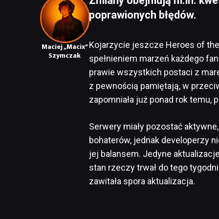
Zmiany obejmują m.in. kwe
poprawionych błędów.
Kojarzycie jeszcze Heroes of the
Maciej „Macix”
Szymczak
spełnieniem marzeń każdego fana 
prawie wszystkich postaci z mar
z pewnością pamiętają, w przeciw
zapomniała już ponad rok temu, p
Serwery miały pozostać aktywne,
bohaterów, jednak developerzy nie
jej balansem. Jedyne aktualizacj
stan rzeczy trwał do tego tygodn
zawitała spora aktualizacja.