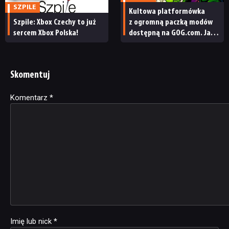
SZPILE
Kultowa platformówka
Szpile: Xbox Czechy to już
z ogromną paczką modów
sercem Xbox Polska!
dostępną na GOG.com. Jazz
Jackrabbit 2 Plus
pobierzecie jednym
kliknięciem
Skomentuj
Komentarz
Alternative:
*
Imię lub nick
*