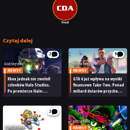
DYSKUSJE
JUŻ GRALIŚMY
Fred
Czytaj dalej
SKLEP
2
9
Godzinę temu
2 godzin temu
NEWSY
NEWSY
Xbox jednak nie zwolnił
GTA 6 już wpływa na wyniki
członków Halo Studios.
finansowe Take-Two. Ponad
Po premierze Halo:
miliard dolarów przychodu
Campaign Evolved z pracą
i reakcja giełdy
pożegnały się inne osoby
2
3 godzin temu
2 godzin temu
NEWSY