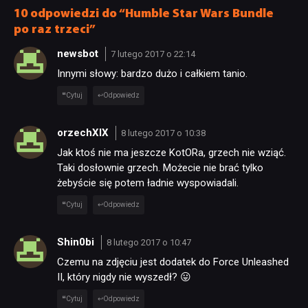
RETRO
10 odpowiedzi do “Humble Star Wars Bundle
po raz trzeci”
newsbot
7 lutego 2017 o 22:14
TECHNOLOGIE
Innymi słowy: bardzo dużo i całkiem tanio.
Cytuj
Odpowiedz
DYSKUSJE
orzechXIX
8 lutego 2017 o 10:38
JUŻ GRALIŚMY
Jak ktoś nie ma jeszcze KotORa, grzech nie wziąć.
Taki dosłownie grzech. Możecie nie brać tylko
żebyście się potem ładnie wyspowiadali.
SKLEP
Cytuj
Odpowiedz
Shin0bi
8 lutego 2017 o 10:47
Czemu na zdjęciu jest dodatek do Force Unleashed
II, który nigdy nie wyszedł? 😛
Cytuj
Odpowiedz