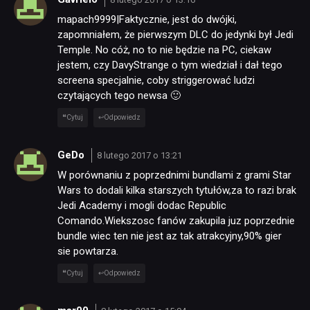
mapach9999|Faktycznie, jest do dwójki,
zapomniałem, że pierwszym DLC do jedynki był Jedi
Temple. No cóż, no to nie będzie na PC, ciekaw
jestem, czy DavyStrange o tym wiedział i dał tego
screena specjalnie, coby striggerować ludzi
czytających tego newsa 🙂
Cytuj
Odpowiedz
GeDo
8 lutego 2017 o 13:21
W porównaniu z poprzednimi bundlami z grami Star
Wars to dodali kilka starszych tytułów,za to razi brak
Jedi Academy i mogli dodac Republic
Comando.Wiekszosc fanów zakupila juz poprzednie
bundle wiec ten nie jest az tak atrakcyjny,90% gier
sie powtarza.
Cytuj
Odpowiedz