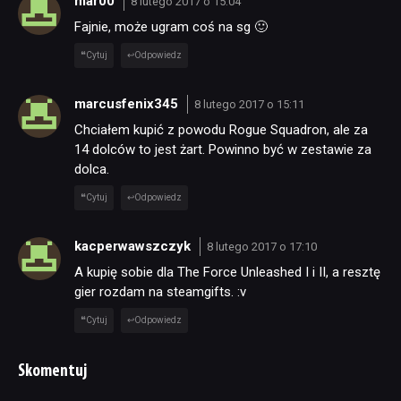
mar00
8 lutego 2017 o 15:04
Fajnie, może ugram coś na sg 🙂
Cytuj
Odpowiedz
marcusfenix345
8 lutego 2017 o 15:11
Chciałem kupić z powodu Rogue Squadron, ale za
14 dolców to jest żart. Powinno być w zestawie za
dolca.
Cytuj
Odpowiedz
kacperwawszczyk
8 lutego 2017 o 17:10
A kupię sobie dla The Force Unleashed I i II, a resztę
gier rozdam na steamgifts. :v
Cytuj
Odpowiedz
Skomentuj