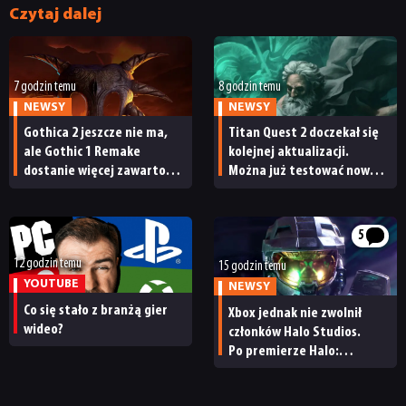
Czytaj dalej
7 godzin temu
8 godzin temu
NEWSY
NEWSY
Gothica 2 jeszcze nie ma,
Titan Quest 2 doczekał się
ale Gothic 1 Remake
kolejnej aktualizacji.
dostanie więcej zawartości.
Można już testować nową
NEWSY
Twórcy zapowiadają
specjalizację oraz system
nadchodzące zmiany
craftingu
5
RECENZJE
12 godzin temu
15 godzin temu
YOUTUBE
NEWSY
PUBLICYSTYKA
Co się stało z branżą gier
Xbox jednak nie zwolnił
wideo?
członków Halo Studios.
Po premierze Halo:
KULTURA
Campaign Evolved z pracą
pożegnały się inne osoby