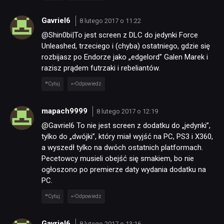
Gavriel6
8 lutego 2017 o 11:22
@Shin0bi|To jest screen z DLC do jedynki Force
Unleashed, trzeciego i (chyba) ostatniego, gdzie się
rozbijasz po Endorze jako „edgelord” Galen Marek i
razisz prądem futrzaki i rebeliantów.
Cytuj
Odpowiedz
mapach9999
8 lutego 2017 o 12:19
@Gavriel6 To nie jest screen z dodatku do „jedynki”,
tylko do „dwójki”, który miał wyjść na PC, PS3 i X360,
a wyszedł tylko na dwóch ostatnich platformach.
Pecetowcy musieli obejść się smakiem, bo nie
ogłoszono po premierze daty wydania dodatku na
PC.
Cytuj
Odpowiedz
Gavriel6
8 lutego 2017 o 13:16