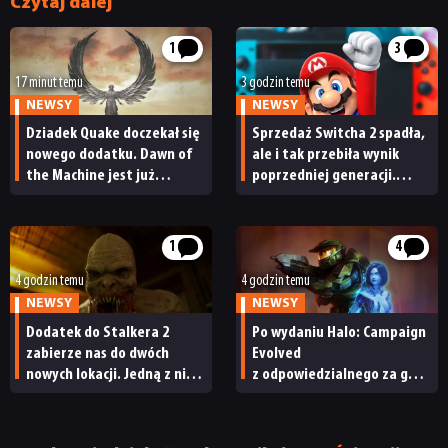
Czytaj dalej
1
3
17 minut temu
3 godzin temu
NEWSY
NEWSY
NEWSY
Dziadek Quake doczekał się
Sprzedaż Switcha 2 spadła,
RECENZJE
nowego dodatku. Dawn of
ale i tak przebiła wynik
the Machine jest już
poprzedniej generacji.
dostępny
Nintendo ma powody
PUBLICYSTYKA
do radości
1
4
KULTURA
4 godzin temu
4 godzin temu
NEWSY
NEWSY
Dodatek do Stalkera 2
Po wydaniu Halo: Campaign
RETRO
zabierze nas do dwóch
Evolved
nowych lokacji. Jedną z nich
z odpowiedzialnego za grę
seria obiecywała
studia zwolniono
TECHNOLOGIE
od samego początku
pracowników