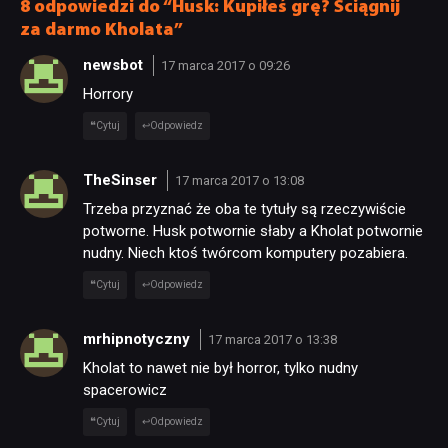
8 odpowiedzi do “Husk: Kupiłeś grę? Ściągnij
DYSKUSJE
za darmo Kholata”
newsbot
17 marca 2017 o 09:26
JUŻ GRALIŚMY
Horrory
Cytuj
Odpowiedz
SKLEP
TheSinser
17 marca 2017 o 13:08
Trzeba przyznać że oba te tytuły są rzeczywiście
potworne. Husk potwornie słaby a Kholat potwornie
nudny. Niech ktoś twórcom komputery pozabiera.
Cytuj
Odpowiedz
mrhipnotyczny
17 marca 2017 o 13:38
Kholat to nawet nie był horror, tylko nudny
spacerowicz
Cytuj
Odpowiedz