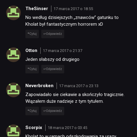
TheSinser
17 marca 2017 o 18:55
No według dzisiejszych „znawców” gatunku to
Kholat był fantastycznym horrorem xD
Cytuj
Odpowiedz
Otton
17 marca 2017 o 21:37
Jeden słabszy od drugiego
Cytuj
Odpowiedz
Neverbroken
17 marca 2017 o 23:13
Zapowiadało sie ciekawie a skończyło tragicznie.
Wiązałem duże nadzieje z tym tytułem.
Cytuj
Odpowiedz
Scorpix
18 marca 2017 o 03:45
Kholat to w ramach odszkodowania za urazy