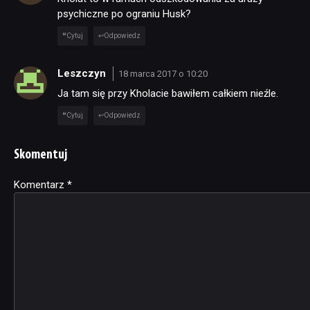
psychiczne po ograniu Husk?
Cytuj
Odpowiedz
Leszczyn
18 marca 2017 o 10:20
Ja tam się przy Kholacie bawiłem całkiem nieźle.
Cytuj
Odpowiedz
Skomentuj
Komentarz
Alternative:
*