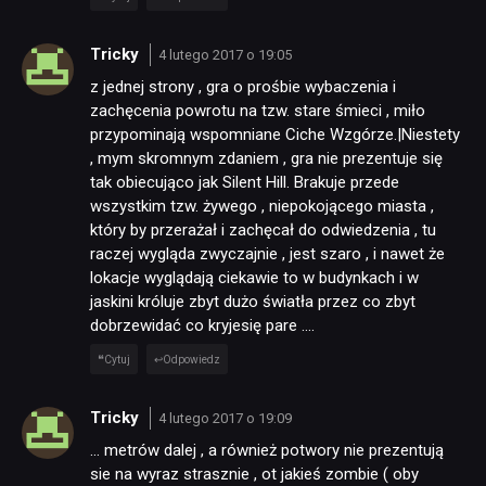
Tricky
4 lutego 2017 o 19:05
z jednej strony , gra o prośbie wybaczenia i
zachęcenia powrotu na tzw. stare śmieci , miło
przypominają wspomniane Ciche Wzgórze.|Niestety
, mym skromnym zdaniem , gra nie prezentuje się
tak obiecująco jak Silent Hill. Brakuje przede
wszystkim tzw. żywego , niepokojącego miasta ,
który by przerażał i zachęcał do odwiedzenia , tu
raczej wygląda zwyczajnie , jest szaro , i nawet że
lokacje wyglądają ciekawie to w budynkach i w
jaskini króluje zbyt dużo światła przez co zbyt
dobrzewidać co kryjesię pare ….
Cytuj
Odpowiedz
Tricky
4 lutego 2017 o 19:09
… metrów dalej , a również potwory nie prezentują
sie na wyraz strasznie , ot jakieś zombie ( oby