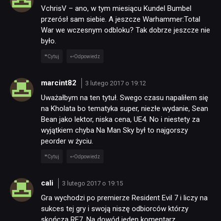
VchrisV – ano, w tym miesiącu Kundel Bumbel
przerósł sam siebie. A jeszcze Warhammer:Total
War we wczesnym odbloku? Tak dobrze jeszcze nie
było.
Cytuj
Odpowiedz
marcint82
3 lutego 2017 o 19:12
Uważałbym na ten tytuł. Swego czasu napaliłem się
na Kholata bo tematyka super, niezłe wydanie, Sean
Bean jako lektor, niska cena, UE4. No i niestety za
wyjątkiem chyba Na Man Sky był to najgorszy
peorder w życiu.
Cytuj
Odpowiedz
cali
3 lutego 2017 o 19:15
Gra wychodzi po premierze Resident Evil 7 i liczy na
sukces tej gry i swoją niszę odbiorców którzy
skończą RE7. Na dowód jeden komentarz