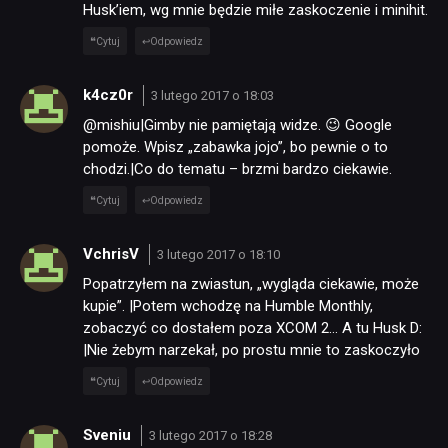
Husk’iem, wg mnie będzie miłe zaskoczenie i minihit.
Cytuj
Odpowiedz
k4cz0r
3 lutego 2017 o 18:03
@mishiu|Gimby nie pamiętają widze. 😉 Google
pomoże. Wpisz „zabawka jojo”, bo pewnie o to
chodzi.|Co do tematu – brzmi bardzo ciekawie.
Cytuj
Odpowiedz
VchrisV
3 lutego 2017 o 18:10
Popatrzyłem na zwiastun, „wygląda ciekawie, może
kupie”. |Potem wchodzę na Humble Monthly,
zobaczyć co dostałem poza XCOM 2… A tu Husk D:
|Nie żebym narzekał, po prostu mnie to zaskoczyło
Cytuj
Odpowiedz
Sveniu
3 lutego 2017 o 18:28