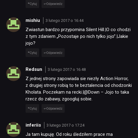
Cytuj
Odpowiedz
mishiu
3 lutego 2017 o 16:44
Zwiastun bardzo przypomina Silent Hill.|O co chodzi
z tym zdaniem „Pozostaje po nich tylko jojo”.|Jakie
jojo?
Cytuj
Odpowiedz
Redsun
3 lutego 2017 o 16:48
Z jednej strony zapowiada sie niezły Action Horror,
z drugiej strony robią to te beztalencia od chodzonki
Kholata. Poczekam na recki.|@Down – Jojo to taka
rzecz do zabawy, zgoogluj sobie.
Cytuj
Odpowiedz
inferiis
3 lutego 2017 o 17:24
Ja tam kupuję. Od roku śledziłem prace ma