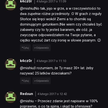
k4cz0r
4 lutego 2017 o 11:09
@mishiu|No tak, jojo w grze, a w rzeczywistości to
dwa zupełnie różne przedmioty. :O W grach z reguły
Słońce się kręci wokół Ziemi a to chomiki są
dominującym gatunkiem.|Nie wiem czy chciałeś być
zabawny czy to ty jesteś baranem, ale cóż…ja
zwyczajnie odpowiedziałem na Twoje pytanie, a
ciężko wyczuć żart czy ironię w słowie pisanym. 😉
Cytuj
Odpowiedz
k4cz0r
4 lutego 2017 o 11:10
@mishiu|I rozumiem, że Ty masz 30+ lat. żeby
nazywać 25 latków dzieciakami?
Cytuj
Odpowiedz
Redsun
4 lutego 2017 o 12:42
@mishiu – Przeciez zdanie jest napisane w 100%
poprawnie, o co ta spina, i skąd ta ofensywa?