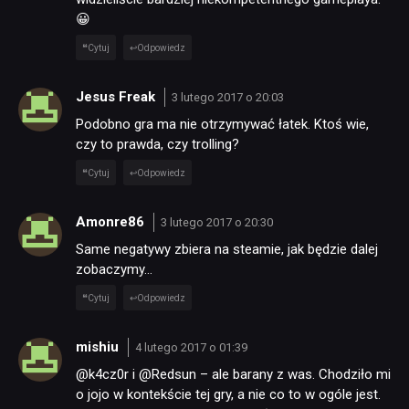
😀
JUŻ GRALIŚMY
Cytuj
Odpowiedz
Jesus Freak
3 lutego 2017 o 20:03
SKLEP
Podobno gra ma nie otrzymywać łatek. Ktoś wie,
czy to prawda, czy trolling?
Cytuj
Odpowiedz
Amonre86
3 lutego 2017 o 20:30
Same negatywy zbiera na steamie, jak będzie dalej
zobaczymy…
Cytuj
Odpowiedz
mishiu
4 lutego 2017 o 01:39
@k4cz0r i @Redsun – ale barany z was. Chodziło mi
o jojo w kontekście tej gry, a nie co to w ogóle jest.