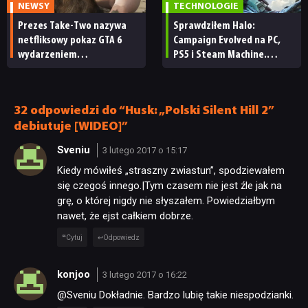
NEWSY
TECHNOLOGIE
Prezes Take-Two nazywa
Sprawdziłem Halo:
netfliksowy pokaz GTA 6
Campaign Evolved na PC,
wydarzeniem
PS5 i Steam Machine.
obowiązkowym. Nawet
Wygląda świetnie,
nie wie, ilu Netflix
ale ma parę problemów
ma subskrybentów
[RECENZJA TECHNICZNA]
32 odpowiedzi do “Husk: „Polski Silent Hill 2”
debiutuje [WIDEO]”
Sveniu
3 lutego 2017 o 15:17
Kiedy mówiłeś „straszny zwiastun”, spodziewałem
się czegoś innego.|Tym czasem nie jest źle jak na
grę, o której nigdy nie słyszałem. Powiedziałbym
nawet, że ejst całkiem dobrze.
Cytuj
Odpowiedz
konjoo
3 lutego 2017 o 16:22
@Sveniu Dokładnie. Bardzo lubię takie niespodzianki.