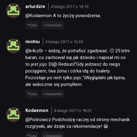
arturdzie
4 lutego 2017 o 16:19
@Kodaemon A to życzę powodzenia.
Cytuj
Odpowiedz
mishiu
4 lutego 2017 o 16:39
@k4cz0r – widzę, że potrafisz zgadywać. 🙂 25 letni
baran, co zachował się jak dziecko i napisał mi co
to jest jojo :D|@ Redsun|”Gdy jedziesz do niego
pociągiem, twa żona i córka idą do toalety.
Pozostaje po nich tylko jojo..”|Wyglądało jak kpina,
ale widocznie się pomyliłem.
Cytuj
Odpowiedz
Kodaemon
4 lutego 2017 o 18:22
@Piotrowicz Podchodzę raczej od strony mechanik
rozgrywki, ale dzięki za rekomendacje! 😀
Cytuj
Odpowiedz