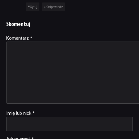
Cytuj
Odpowiedz
Skomentuj
Komentarz
Alternative:
*
Imię lub nick
*
Adres email
*