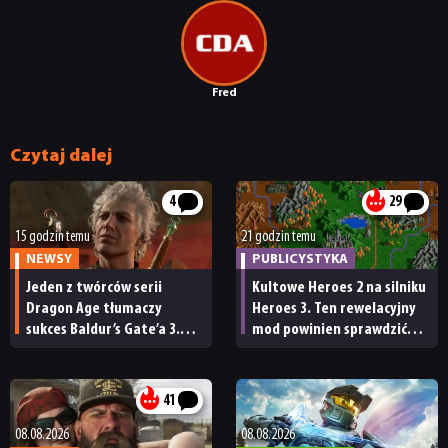
Fred
Czytaj dalej
4
29
15 godzin temu
21 godzin temu
NEWSY
PUBLICYSTYKA
Jeden z twórców serii
Kultowe Heroes 2 na silniku
Dragon Age tłumaczy
Heroes 3. Ten rewelacyjny
sukces Baldur’s Gate’a 3.
mod powinien sprawdzić
„Zrobili to, co należało
każdy fan
zrobić przy tak dużej
przerwie”
41
08.08.2026
08.08.2026