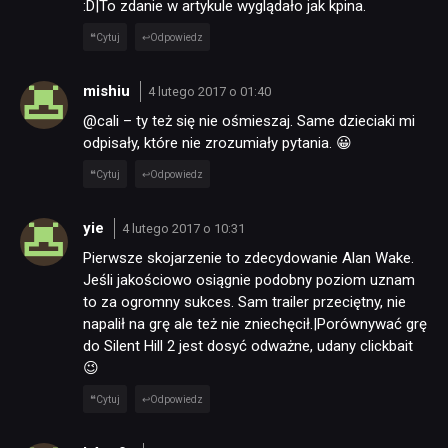
:D|To zdanie w artykule wyglądało jak kpina.
Cytuj
Odpowiedz
mishiu
4 lutego 2017 o 01:40
@cali – ty też się nie ośmieszaj. Same dzieciaki mi
odpisały, które nie zrozumiały pytania. 😀
Cytuj
Odpowiedz
yie
4 lutego 2017 o 10:31
Pierwsze skojarzenie to zdecydowanie Alan Wake.
Jeśli jakościowo osiągnie podobny poziom uznam
to za ogromny sukces. Sam trailer przeciętny, nie
napalił na grę ale też nie zniechęcił.|Porównywać grę
do Silent Hill 2 jest dosyć odważne, udany clickbait
😉
Cytuj
Odpowiedz