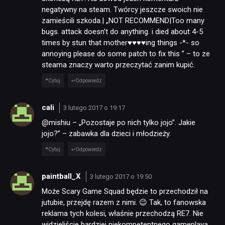
negatywny na steam. Twórcy jeszcze swoich nie
NEWSY
zamieścili szkoda.| „NOT RECOMMEND|Too many
bugs. attack doesn’t do anything. i died about 4-5
times by stun that mother♥♥♥♥ing things -*- so
RECENZJE
annoying please do some patch to fix this ” – to ze
steama znaczy warto przeczytać zanim kupić.
Cytuj
Odpowiedz
PUBLICYSTYKA
cali
3 lutego 2017 o 19:17
KULTURA
@mishiu – „Pozostaje po nich tylko jojo”. Jakie
jojo?” – zabawka dla dzieci i młodzieży.
RETRO
Cytuj
Odpowiedz
paintball_X
3 lutego 2017 o 19:50
TECHNOLOGIE
Może Scary Game Squad będzie to przechodził na
jutubie, przejdę razem z nimi. 😉 Tak, to fanowska
reklama tych kolesi, właśnie przechodzą RE7. Nie
DYSKUSJE
widzieliście bardziej niekompetentnego gameplaya.