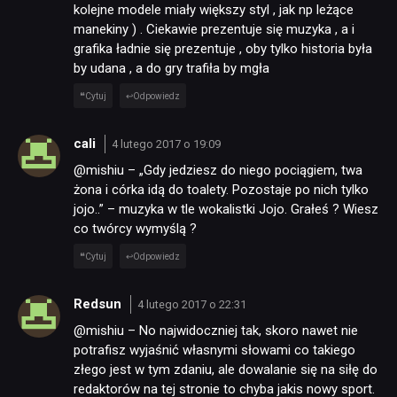
kolejne modele miały większy styl , jak np leżące
manekiny ) . Ciekawie prezentuje się muzyka , a i
grafika ładnie się prezentuje , oby tylko historia była
by udana , a do gry trafiła by mgła
Cytuj
Odpowiedz
cali
4 lutego 2017 o 19:09
@mishiu – „Gdy jedziesz do niego pociągiem, twa
żona i córka idą do toalety. Pozostaje po nich tylko
jojo..” – muzyka w tle wokalistki Jojo. Grałeś ? Wiesz
co twórcy wymyślą ?
Cytuj
Odpowiedz
Redsun
4 lutego 2017 o 22:31
@mishiu – No najwidoczniej tak, skoro nawet nie
potrafisz wyjaśnić własnymi słowami co takiego
złego jest w tym zdaniu, ale dowalanie się na siłę do
redaktorów na tej stronie to chyba jakis nowy sport.