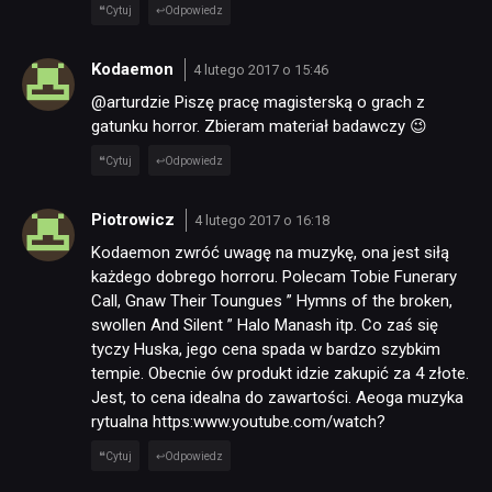
Cytuj
Odpowiedz
Kodaemon
4 lutego 2017 o 15:46
@arturdzie Piszę pracę magisterską o grach z
gatunku horror. Zbieram materiał badawczy 😉
Cytuj
Odpowiedz
Piotrowicz
4 lutego 2017 o 16:18
Kodaemon zwróć uwagę na muzykę, ona jest siłą
każdego dobrego horroru. Polecam Tobie Funerary
Call, Gnaw Their Toungues ” Hymns of the broken,
swollen And Silent ” Halo Manash itp. Co zaś się
tyczy Huska, jego cena spada w bardzo szybkim
tempie. Obecnie ów produkt idzie zakupić za 4 złote.
Jest, to cena idealna do zawartości. Aeoga muzyka
rytualna https:www.youtube.com/watch?
Cytuj
Odpowiedz