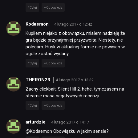
Cytuj
Odpowiedz
Kodaemon
4 lutego 2017 o 12:42
Kupiłem niejako z obowiązku, miałem nadzieję że
gra będzie przynajmniej przyzwoita. Niestety, nie
polecam. Husk w aktualnej formie nie powinien w
ogóle zostać wydany.
Cytuj
Odpowiedz
THERON23
4 lutego 2017 o 13:32
Zacny clickbait, Silent Hill 2, hehe, tymczasem na
steamie masa negatywnych recenzji.
Cytuj
Odpowiedz
arturdzie
4 lutego 2017 o 14:17
@Kodaemon Obowiązku w jakim sensie?