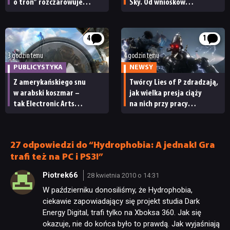
o tron” rozczarowuje
Sky. Od wniosków
finałem, a Disco Elysium
z tamtej dekady zależy
zachwyca graczy.
teraz los Light No Fire
Przypominamy
4
1
najważniejsze wydarzenia
z 2019 roku [30 LAT CDA]
3 godzin temu
4 godzin temu
PUBLICYSTYKA
NEWSY
Z amerykańskiego snu
Twórcy Lies of P zdradzają,
w arabski koszmar –
jak wielka presja ciąży
tak Electronic Arts
na nich przy pracy
zamieniło autorską wizję
nad sequelem. „Musimy być
na produkty, hazard
jeszcze lepsi”
i generatywną AI
27 odpowiedzi do “Hydrophobia: A jednak! Gra
trafi też na PC i PS3!”
Piotrek66
28 kwietnia 2010 o 14:31
W październiku donosiliśmy, że Hydrophobia,
ciekawie zapowiadający się projekt studia Dark
Energy Digital, trafi tylko na Xboksa 360. Jak się
okazuje, nie do końca było to prawdą. Jak wyjaśniają