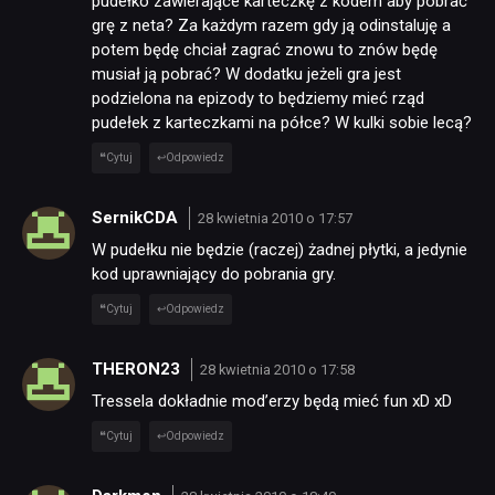
pudełko zawierające karteczkę z kodem aby pobrać
grę z neta? Za każdym razem gdy ją odinstaluję a
potem będę chciał zagrać znowu to znów będę
musiał ją pobrać? W dodatku jeżeli gra jest
podzielona na epizody to będziemy mieć rząd
pudełek z karteczkami na półce? W kulki sobie lecą?
Cytuj
Odpowiedz
SernikCDA
28 kwietnia 2010 o 17:57
W pudełku nie będzie (raczej) żadnej płytki, a jedynie
kod uprawniający do pobrania gry.
Cytuj
Odpowiedz
THERON23
28 kwietnia 2010 o 17:58
Tressela dokładnie mod’erzy będą mieć fun xD xD
Cytuj
Odpowiedz