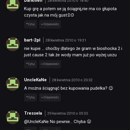
Darkmen
28 kwietnia 2010 o 18:40
Kup grę a potem se ją ściągnij,nie ma co głupota
czysta jak na mój gust:D:D
Cytuj
Odpowiedz
bart-2pl
28 kwietnia 2010 o 19:31
nie kupie … choćby dlatego że gram w bioshocka 2 i
just cause 2 tak że wody mam już po wyżej uszu
Cytuj
Odpowiedz
UncleKaNe
28 kwietnia 2010 o 20:32
A można ściągnąć bez kupowania pudełka? 😉
Cytuj
Odpowiedz
Tressela
29 kwietnia 2010 o 05:35
@UncleKaNe No pewnie… Chyba 😛