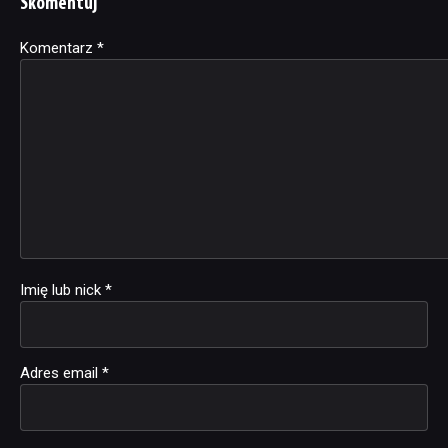
Skomentuj
Komentarz
Alternative:
*
Imię lub nick
*
Adres email
*