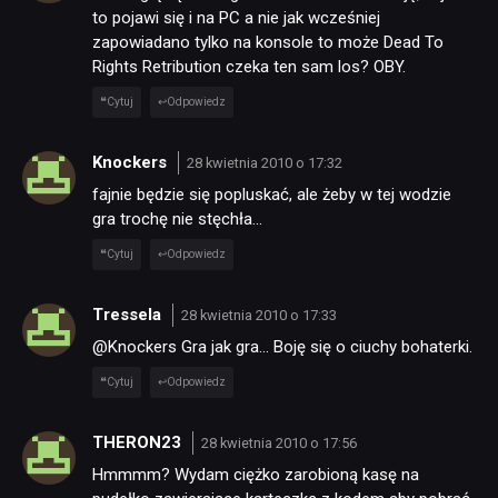
to pojawi się i na PC a nie jak wcześniej
zapowiadano tylko na konsole to może Dead To
Rights Retribution czeka ten sam los? OBY.
Cytuj
Odpowiedz
Knockers
28 kwietnia 2010 o 17:32
fajnie będzie się popluskać, ale żeby w tej wodzie
gra trochę nie stęchła…
Cytuj
Odpowiedz
Tressela
28 kwietnia 2010 o 17:33
@Knockers Gra jak gra… Boję się o ciuchy bohaterki.
Cytuj
Odpowiedz
THERON23
28 kwietnia 2010 o 17:56
Hmmmm? Wydam ciężko zarobioną kasę na