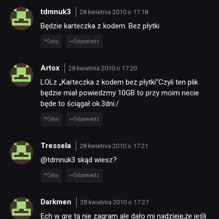
tdmnuk3
28 kwietnia 2010 o 17:18
SKLEP
Będzie karteczka z kodem. Bez płytki.
Cytuj
Odpowiedz
Artox
28 kwietnia 2010 o 17:20
LOLz „Karteczka z kodem bez płytki”Czyli ten plik
będzie miał powiedzmy 10GB to przy moim necie
będe to ściągał ok.3dni:/
Cytuj
Odpowiedz
Tressela
28 kwietnia 2010 o 17:21
@tdmnuk3 skąd wiesz?
Cytuj
Odpowiedz
Darkmen
28 kwietnia 2010 o 17:27
Ech w grę tą nie zagram ale dało mi nadzieję,że jeśli