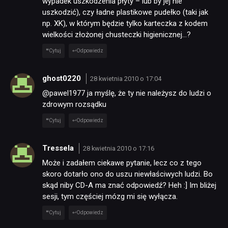
wypadek uszkodzenia płyty – lub by jej nie
uszkodzić), czy ładne plastikowe pudełko (taki jak
RECENZJE
np. XK), w którym będzie tylko karteczka z kodem
wielkości złożonej chusteczki higienicznej…?
Cytuj
Odpowiedz
PUBLICYSTYKA
ghost0220
28 kwietnia 2010 o 17:04
KULTURA
@pawel1977 ja myślę, że ty nie należysz do ludzi o
zdrowym rozsądku
RETRO
Cytuj
Odpowiedz
Tressela
28 kwietnia 2010 o 17:16
TECHNOLOGIE
Może i zadałem ciekawe pytanie, lecz co z tego
skoro dotarło ono do uszu niewłaściwych ludzi. Bo
skąd niby CD-A ma znać odpowiedź? Heh :] Im bliżej
DYSKUSJE
sesji, tym częściej mózg mi się wyłącza.
Cytuj
Odpowiedz
JUŻ GRALIŚMY