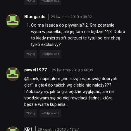
Cytuj
Odpowiedz
Bluegardo
29 kwietnia 2010 o 06:32
Co ma Issaca do pływania?|2. Gra zostanie
wyda w pudełku, ale jej tam nie będzie ^^|3. Dobra
to kiedy microsoft odrzuci te tytuł bo oni chcą
tylko exclusivy?
Cytuj
Odpowiedz
pawel1977
29 kwietnia 2010 o 06:39
@bipek, napisałem „nie licząc naprawdę dobrych
gier”, a gta4 do takich wg ciebie nie należy???
|Zobaczymy, jak ta gra będzie wyglądać, ale nie
spodziewam się po niej rewelacji żadnej, która
będzie warta kupienia…
Cytuj
Odpowiedz
KB1
29 kwietnia 2010 o 13:27