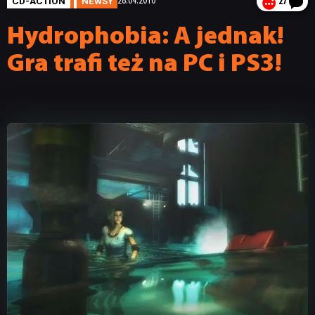
CD-ACTION
NEWSY
28.04.2010
27
Hydrophobia: A jednak!
Gra trafi też na PC i PS3!