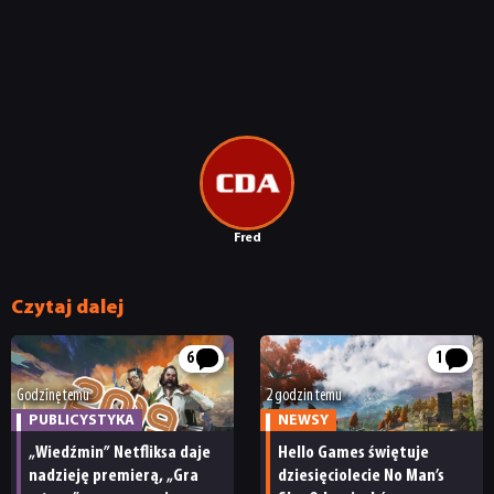
Fred
Czytaj dalej
6
1
Godzinę temu
2 godzin temu
PUBLICYSTYKA
NEWSY
„Wiedźmin” Netfliksa daje
Hello Games świętuje
nadzieję premierą, „Gra
dziesięciolecie No Man’s