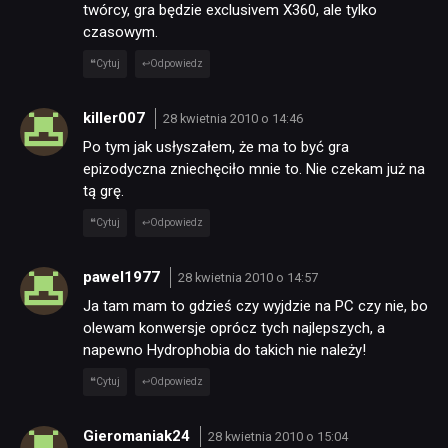
twórcy, gra będzie exclusivem X360, ale tylko
czasowym.
Cytuj
Odpowiedz
killer007
28 kwietnia 2010 o 14:46
Po tym jak usłyszałem, że ma to być gra
epizodyczna zniechęciło mnie to. Nie czekam już na
tą grę.
Cytuj
Odpowiedz
pawel1977
28 kwietnia 2010 o 14:57
Ja tam mam to gdzieś czy wyjdzie na PC czy nie, bo
olewam konwersje oprócz tych najlepszych, a
napewno Hydrophobia do takich nie należy!
Cytuj
Odpowiedz
Gieromaniak24
28 kwietnia 2010 o 15:04