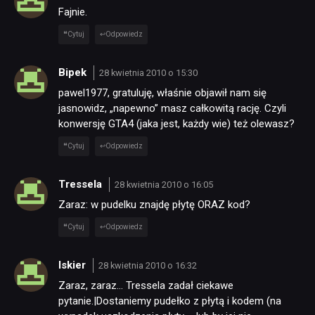
Fajnie.
Cytuj
Odpowiedz
Bipek
28 kwietnia 2010 o 15:30
pawel1977, gratuluję, właśnie objawił nam się
jasnowidz, „napewno” masz całkowitą rację. Czyli
konwersję GTA4 (jaka jest, każdy wie) też olewasz?
Cytuj
Odpowiedz
Tressela
28 kwietnia 2010 o 16:05
Zaraz: w pudelku znajdę płytę ORAZ kod?
Cytuj
Odpowiedz
Iskier
28 kwietnia 2010 o 16:32
Zaraz, zaraz… Tressela zadał ciekawe
NEWSY
pytanie.|Dostaniemy pudełko z płytą i kodem (na