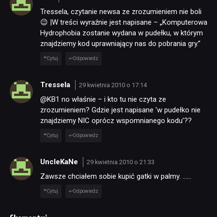
Tressela, czytanie newsa ze zrozumieniem nie boli
😉 |W treści wyraźnie jest napisane – „Komputerowa
Hydrophobia zostanie wydana w pudełku, w którym
znajdziemy kod uprawniający nas do pobrania gry.”
Cytuj
Odpowiedz
Tressela
29 kwietnia 2010 o 17:14
@KB1 no właśnie – i kto tu nie czyta ze
zrozumieniem? Gdzie jest napisane 'w pudełko nie
znajdziemy NIC oprócz wspomnianego kodu’??
Cytuj
Odpowiedz
UncleKaNe
29 kwietnia 2010 o 21:33
Zawsze chciałem sobie kupić gatki w palmy. ……
Cytuj
Odpowiedz