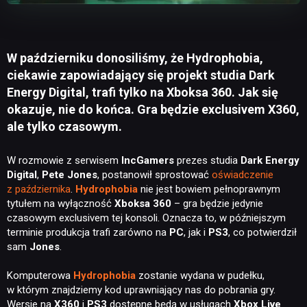
W październiku donosiliśmy, że Hydrophobia,
ciekawie zapowiadający się projekt studia Dark
Energy Digital, trafi tylko na Xboksa 360. Jak się
okazuje, nie do końca. Gra będzie exclusivem X360,
ale tylko czasowym.
W rozmowie z serwisem
IncGamers
prezes studia
Dark Energy
Digital
,
Pete Jones
, postanowił sprostować
oświadczenie
z października
.
Hydrophobia
nie jest bowiem pełnoprawnym
tytułem na wyłączność
Xboksa 360
– gra będzie jedynie
czasowym exclusivem tej konsoli. Oznacza to, w późniejszym
terminie produkcja trafi zarówno na
PC
, jak i
PS3
, co potwierdził
sam
Jones
.
Komputerowa
Hydrophobia
zostanie wydana w pudełku,
w którym znajdziemy kod uprawniający nas do pobrania gry.
Wersje na
X360
i
PS3
dostępne będą w usługach
Xbox Live