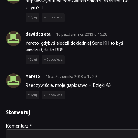
http:www.youtube.com/watch?v=cd5L7b7Nfm0 Co
z tym? :l
Cytuj
Odpowiedz
dawidczeta
16 października 2013 o 15:28
Yareto, gdybyś śledził dokładniej Serie KH to byś
wiedział, że to BBS.
Cytuj
Odpowiedz
Yareto
16 października 2013 o 17:29
Rzeczywiście, moje gapiostwo – Dzięki 😛
Cytuj
Odpowiedz
Skomentuj
Komentarz
Alternative:
*