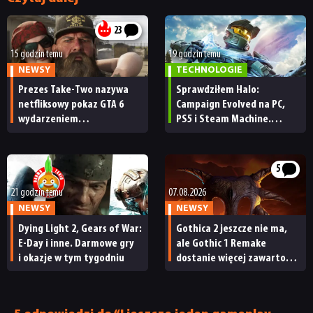
23
TECHNOLOGIE
15 godzin temu
19 godzin temu
NEWSY
TECHNOLOGIE
DYSKUSJE
Prezes Take-Two nazywa
Sprawdziłem Halo:
netfliksowy pokaz GTA 6
Campaign Evolved na PC,
wydarzeniem
PS5 i Steam Machine.
JUŻ GRALIŚMY
obowiązkowym. Nawet
Wygląda świetnie,
nie wie, ilu Netflix
ale ma parę problemów
ma subskrybentów
[RECENZJA TECHNICZNA]
5
SKLEP
21 godzin temu
07.08.2026
NEWSY
NEWSY
Dying Light 2, Gears of War:
Gothica 2 jeszcze nie ma,
E-Day i inne. Darmowe gry
ale Gothic 1 Remake
i okazje w tym tygodniu
dostanie więcej zawartości.
Twórcy zapowiadają
nadchodzące zmiany