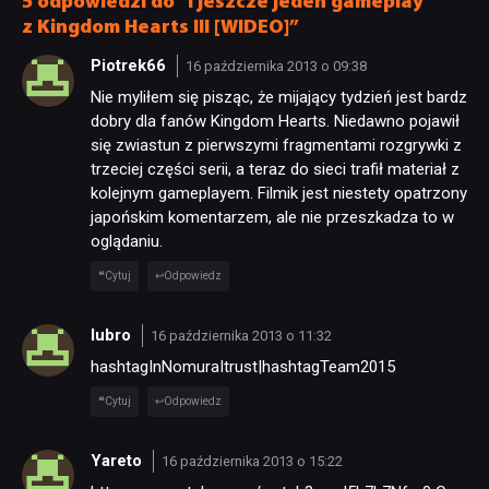
5 odpowiedzi do “I jeszcze jeden gameplay
z Kingdom Hearts III [WIDEO]”
Piotrek66
16 października 2013 o 09:38
Nie myliłem się pisząc, że mijający tydzień jest bardz
dobry dla fanów Kingdom Hearts. Niedawno pojawił
się zwiastun z pierwszymi fragmentami rozgrywki z
trzeciej części serii, a teraz do sieci trafił materiał z
kolejnym gameplayem. Filmik jest niestety opatrzony
japońskim komentarzem, ale nie przeszkadza to w
oglądaniu.
Cytuj
Odpowiedz
lubro
16 października 2013 o 11:32
hashtagInNomuraItrust|hashtagTeam2015
Cytuj
Odpowiedz
Yareto
16 października 2013 o 15:22