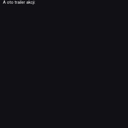
A oto trailer akcji:
NEWSY
RECENZJE
PUBLICYSTYKA