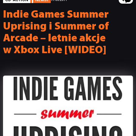
4
Indie Games Summer
Uprising i Summer of
Arcade – letnie akcje
w Xbox Live [WIDEO]