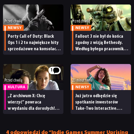
Przed chwilą
Przed chwilą
NEWSY
NEWSY
Porty Call of Duty: Black
Fallout 3 nie był do końca
Ops 1 i 2 to największe hity
zgodny z wizją Bethesdy.
sprzedażowe na konsolach
Według byłego pracownika
Sony. Takich wyników
studia remaster może
nie osiągają nawet
to naprawić
tegoroczne premiery
1
Przed chwilą
23 minut temu
KULTURA
NEWSY
„Z archiwum X: Chcę
Już jutro odbędzie się
wierzyć” powraca
spotkanie inwestorów
w wydaniu dla dorosłych!
Take-Two Interactive.
Znamy datę premiery
Czy będzie mu towarzyszył
wersji reżyserskiej filmu
nowy zwiastun GTA 6?
4 odpowiedzi do “Indie Games Summer Uprising