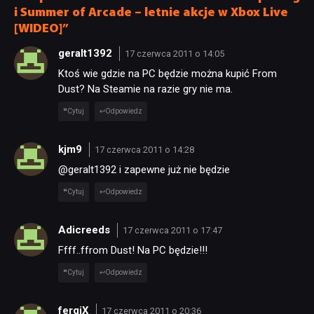
i Summer of Arcade – letnie akcje w Xbox Live
[WIDEO]”
geralt1392
17 czerwca 2011 o 14:05
Ktoś wie gdzie na PC będzie można kupić From
Dust? Na Steamie na razie gry nie ma.
Cytuj
Odpowiedz
kjm9
17 czerwca 2011 o 14:28
@geralt1392 i zapewne już nie będzie
Cytuj
Odpowiedz
Adicreeds
17 czerwca 2011 o 17:47
Ffff..ffrom Dust! Na PC będzie!!!
Cytuj
Odpowiedz
fergiX
17 czerwca 2011 o 20:36