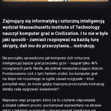
Zajmujący się informatyką i sztuczną inteligencją
wydział Massachusetts Institute of Technology
nauczył komputer grać w Civilization. I to nie w byle
jaki sposób - zamiast rozpisywać na każdą turę
skrypty, dali mu do przeczytania... instrukcję.
Na początku sprawdzono jak komputer (ich sztuczna
inteligencja) będzie grał przeciwko grze – wygrał tylko 46%
rozegranych partii. Nieźle, ale jednak niewystarczająco dobrze.
Postanowiono coś z tym fantem zrobić, bo komputer grał
na ślepo nie rozumiejąc w ogóle zasad rozgrywki – ktoś
pomyślał więc, że może gdyby maszyna przeczytała instrukcję
dałaby radę wygrywać świadomie?
Napisano więc program, który za to czytanie odpowiadał,
a działał całkiem prosto: porównywał wyświetlany na ekranie
tekst z tekstem w manualu i dopasowywał znajdujące się