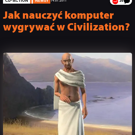
CD-ACTION
NEWSY
14.07.2011
26
Jak nauczyć komputer
wygrywać w Civilization?