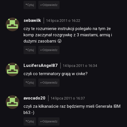
SKLEP
Cytuj
Odpowiedz
sebawilk
14 lipca 2011 o 16:22
czy te rozumienie instrukcji polegało na tym że
komp zaczynał rozgrywkę z 3 miastami, armią i
dużymi zasobami 😛
Cytuj
Odpowiedz
LucifersAngel87
14 lipca 2011 o 16:34
czyli co terminatory grają w civke?
Cytuj
Odpowiedz
avocado20
14 lipca 2011 o 16:37
czyli za kilkanaście raz będziemy mieli Generała IBM
b63:-)
Cytuj
Odpowiedz