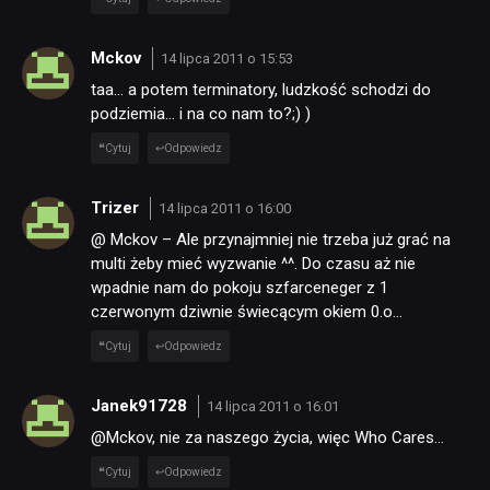
Mckov
14 lipca 2011 o 15:53
taa… a potem terminatory, ludzkość schodzi do
podziemia… i na co nam to?;) )
Cytuj
Odpowiedz
Trizer
14 lipca 2011 o 16:00
@ Mckov – Ale przynajmniej nie trzeba już grać na
multi żeby mieć wyzwanie ^^. Do czasu aż nie
wpadnie nam do pokoju szfarceneger z 1
czerwonym dziwnie świecącym okiem 0.o…
Cytuj
Odpowiedz
Janek91728
14 lipca 2011 o 16:01
NEWSY
@Mckov, nie za naszego życia, więc Who Cares…
Cytuj
Odpowiedz