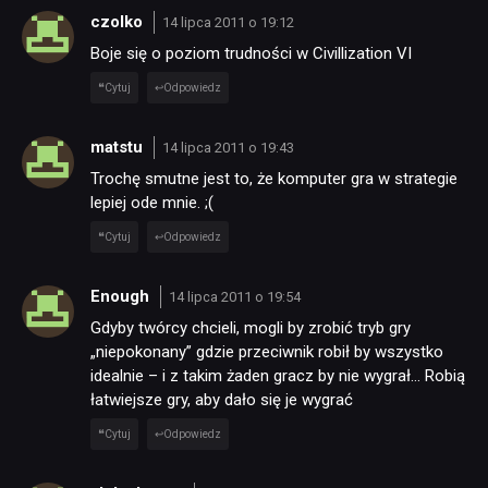
czolko
14 lipca 2011 o 19:12
Boje się o poziom trudności w Civillization VI
Cytuj
Odpowiedz
matstu
14 lipca 2011 o 19:43
Trochę smutne jest to, że komputer gra w strategie
lepiej ode mnie. ;(
Cytuj
Odpowiedz
Enough
14 lipca 2011 o 19:54
Gdyby twórcy chcieli, mogli by zrobić tryb gry
„niepokonany” gdzie przeciwnik robił by wszystko
idealnie – i z takim żaden gracz by nie wygrał… Robią
łatwiejsze gry, aby dało się je wygrać
Cytuj
Odpowiedz