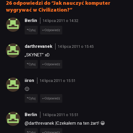
26 odpowiedzi do “Jak nauczyć komputer
wygrywać w Civilization?”
Berlin
14 lipca 2011 o 14:32
Cytuj
Odpowiedz
darthrevanek
14 lipca 2011 o 15:45
„SKYNET” xD
Cytuj
Odpowiedz
iiron
14 lipca 2011 o 15:51
🙂
Cytuj
Odpowiedz
Berlin
14 lipca 2011 o 15:51
@darthrevanek |Czekałem na ten żart! 😀
Cytuj
Odpowiedz