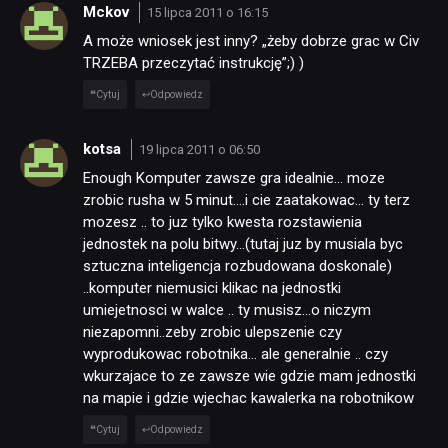
Mckov
15 lipca 2011 o 16:15
A może wniosek jest inny? „żeby dobrze grac w Civ
TRZEBA przeczytać instrukcję”;) )
Cytuj
Odpowiedz
kotsa
19 lipca 2011 o 06:50
Enough Komputer zawsze gra idealnie… moze
zrobic rusha w 5 minut….i cie zaatakowac… ty terz
mozesz .. to juz tylko kwesta rozstawienia
jednostek na polu bitwy…(tutaj juz by musiala byc
sztuczna inteligencja rozbudowana doskonale)
..komputer niemusici klikac na jednostki
umiejetnosci w walce .. ty musisz…o niczym
niezapomni..zeby zrobic ulepszenie czy
wyprodukowac robotnika… ale generalnie .. czy
wkurzajace to ze zawsze wie gdzie mam jednostki
na mapie i gdzie wjechac kawalerka na robotnikow
Cytuj
Odpowiedz