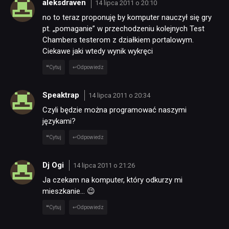
aleksdraven
14 lipca 2011 o 20:10
no to teraz proponuję by komputer nauczył się gry
pt. „pomaganie” w przechodzeniu kolejnych Test
Chambers testerom z działkiem portalowym.
Ciekawe jaki wtedy wynik wykręci
Cytuj
Odpowiedz
Speaktrap
14 lipca 2011 o 20:34
Czyli będzie można programować naszymi
językami?
Cytuj
Odpowiedz
Dj Ogi
14 lipca 2011 o 21:26
Ja czekam na komputer, który odkurzy mi
mieszkanie… 😉
Cytuj
Odpowiedz