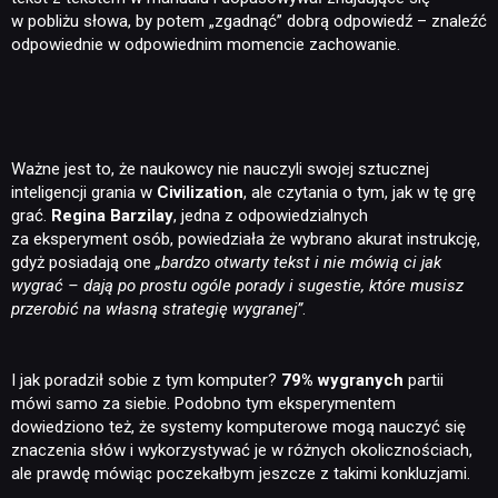
w pobliżu słowa, by potem „zgadnąć” dobrą odpowiedź – znaleźć
odpowiednie w odpowiednim momencie zachowanie.
Ważne jest to, że naukowcy nie nauczyli swojej sztucznej
inteligencji grania w
Civilization
, ale czytania o tym, jak w tę grę
grać.
Regina Barzilay
, jedna z odpowiedzialnych
za eksperyment osób, powiedziała że wybrano akurat instrukcję,
gdyż posiadają one
„bardzo otwarty tekst i nie mówią ci jak
wygrać – dają po prostu ogóle porady i sugestie, które musisz
przerobić na własną strategię wygranej”
.
I jak poradził sobie z tym komputer?
79% wygranych
partii
mówi samo za siebie. Podobno tym eksperymentem
dowiedziono też, że systemy komputerowe mogą nauczyć się
znaczenia słów i wykorzystywać je w różnych okolicznościach,
ale prawdę mówiąc poczekałbym jeszcze z takimi konkluzjami.