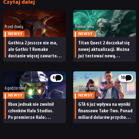
Czytaj dalej
Przed chwilą
9 minut temu
NEWSY
NEWSY
Gothica 2 jeszcze nie ma,
Titan Quest 2 doczekał się
ale Gothic 1 Remake
nowej aktualizacji. Można
dostanie więcej zawartości.
już testować nową
Twórcy zapowiadają
specjalizację oraz system
nadchodzące zmiany
craftingu
4
10
6 godzin temu
7 godzin temu
NEWSY
NEWSY
Xbox jednak nie zwolnił
GTA 6 już wpływa na wyniki
członków Halo Studios.
finansowe Take-Two. Ponad
Po premierze Halo:
miliard dolarów przychodu
Campaign Evolved z pracą
i reakcja giełdy
pożegnały się inne osoby