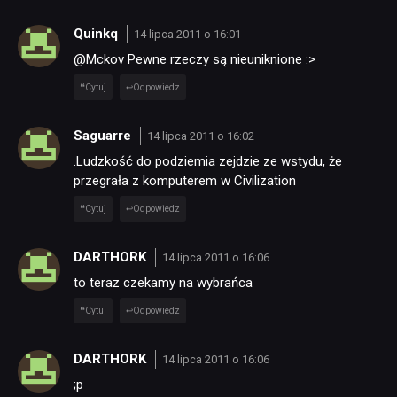
RECENZJE
Quinkq
14 lipca 2011 o 16:01
@Mckov Pewne rzeczy są nieuniknione :>
PUBLICYSTYKA
Cytuj
Odpowiedz
KULTURA
Saguarre
14 lipca 2011 o 16:02
.Ludzkość do podziemia zejdzie ze wstydu, że
RETRO
przegrała z komputerem w Civilization
Cytuj
Odpowiedz
TECHNOLOGIE
DARTHORK
14 lipca 2011 o 16:06
to teraz czekamy na wybrańca
DYSKUSJE
Cytuj
Odpowiedz
JUŻ GRALIŚMY
DARTHORK
14 lipca 2011 o 16:06
;p