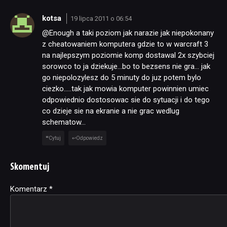
kotsa
19 lipca 2011 o 06:54
@Enough a taki poziom jak narazie jak niepokonany
z cheatowaniem komputera gdzie to w warcraft 3
na najlepszym poziomie komp dostawal 2x szybciej
sorowco to ja dziekuje…bo to bezsens nie gra… jak
go niepolozylesz do 5 minuty do juz potem bylo
ciezko…..tak jak mowia komputer powinnien umiec
odpowiednio dostosowac sie do sytuacji i do tego
co dzieje sie na ekranie a nie grac wedlug
schematow…
Cytuj
Odpowiedz
Skomentuj
Komentarz
Alternative:
*