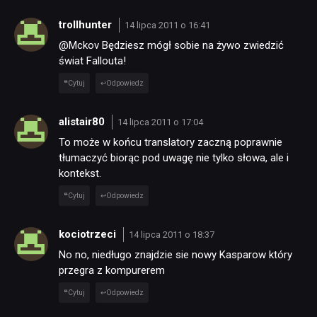
trollhunter
14 lipca 2011 o 16:41
@Mckov Będziesz mógł sobie na żywo zwiedzić
świat Fallouta!
Cytuj
Odpowiedz
alistair80
14 lipca 2011 o 17:04
To może w końcu translatory zaczną poprawnie
tłumaczyć biorąc pod uwagę nie tylko słowa, ale i
kontekst.
Cytuj
Odpowiedz
kociotrzeci
14 lipca 2011 o 18:37
No no, niedługo znajdzie sie nowy Kasparow który
przegra z kompurerem
Cytuj
Odpowiedz