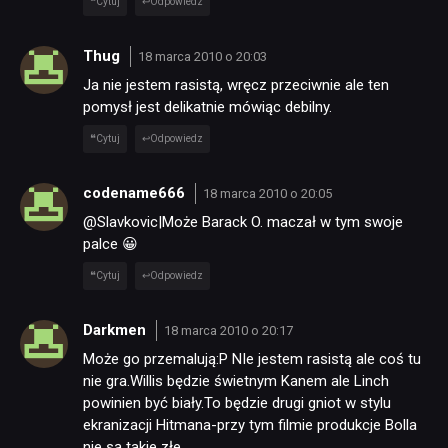
Cytuj
Odpowiedz
Thug
18 marca 2010 o 20:03
Ja nie jestem rasistą, wręcz przeciwnie ale ten
pomysł jest delikatnie mówiąc debilny.
Cytuj
Odpowiedz
codename666
18 marca 2010 o 20:05
@Slavkovic|Może Barack O. maczał w tym swoje
palce 😀
Cytuj
Odpowiedz
Darkmen
18 marca 2010 o 20:17
Może go przemalują:P NIe jestem rasistą ale coś tu
nie gra.Willis będzie świetnym Kanem ale Linch
powinien być biały.To będzie drugi gniot w stylu
ekranizacji Hitmana-przy tym filmie produkcje Bolla
nie są takie złe.