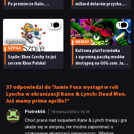
Po premierze Halo:
miliard dolarów przychodu
Campaign Evolved z pracą
i reakcja giełdy
pożegnały się inne osoby
2
1
4 godzin temu
4 godzin temu
NEWSY
SZPILE
Kultowa platformówka
Szpile: Xbox Czechy to już
z ogromną paczką modów
sercem Xbox Polska!
dostępną na GOG.com. Jazz
Jackrabbit 2 Plus
pobierzecie jednym
kliknięciem
37 odpowiedzi do “Jamie Foxx wystąpi w roli
Lyncha w ekranizacji Kane & Lynch: Dead Men.
Już mamy prima aprilis?”
Piotrek66
18 marca 2010 o 16:16
Choć prace nad sequelem Kane & Lynch trwają i gra
ukaże się w sierpniu, nie można zapominać o
szykowanej ekranizacji pierwowzoru. Właśnie