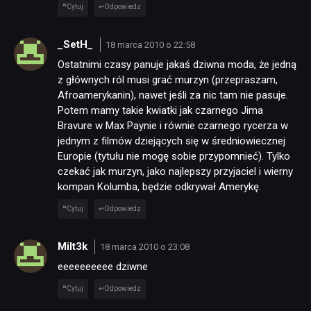
Cytuj
Odpowiedz
_SetH_
18 marca 2010 o 22:58
Ostatnimi czasy panuje jakaś dziwna moda, że jedną
z głównych ról musi grać murzyn (przepraszam,
Afroamerykanin), nawet jeśli za nic tam nie pasuje.
Potem mamy takie kwiatki jak czarnego Jima
Bravure w Max Paynie i równie czarnego rycerza w
jednym z filmów dziejących się w średniowiecznej
Europie (tytułu nie mogę sobie przypomnieć). Tylko
czekać jak murzyn, jako najlepszy przyjaciel i wierny
kompan Kolumba, będzie odkrywał Amerykę.
Cytuj
Odpowiedz
Milt3k
18 marca 2010 o 23:08
eeeeeeeeee dziwne
Cytuj
Odpowiedz