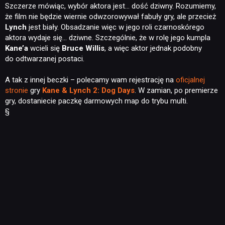
Szczerze mówiąc, wybór aktora jest… dość dziwny. Rozumiemy,
że film nie będzie wiernie odwzorowywał fabuły gry, ale przecież
Lynch
jest biały. Obsadzanie więc w jego roli czarnoskórego
aktora wydaje się… dziwne. Szczególnie, że w rolę jego kumpla
Kane’a
wcieli się
Bruce Willis
, a więc aktor jednak podobny
do odtwarzanej postaci.
A tak z innej beczki – polecamy wam rejestrację na
oficjalnej
stronie
gry
Kane & Lynch 2: Dog Days
. W zamian, po premierze
gry, dostaniecie paczkę darmowych map do trybu multi.
§