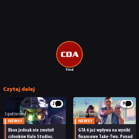
Fred
Czytaj dalej
2
9
3 godzin temu
4 godzin temu
NEWSY
NEWSY
Xbox jednak nie zwolnił
GTA 6 już wpływa na wyniki
członków Halo Studios.
finansowe Take-Two. Ponad