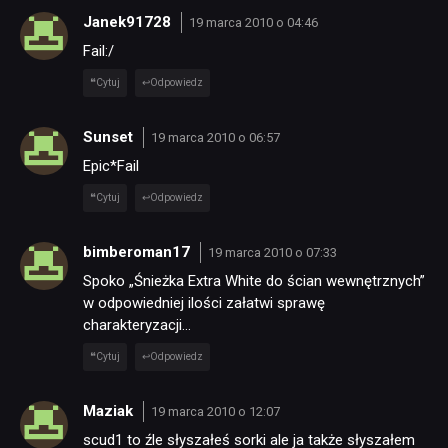
Janek91728
19 marca 2010 o 04:46
Fail:/
Cytuj
Odpowiedz
Sunset
19 marca 2010 o 06:57
Epic*Fail
Cytuj
Odpowiedz
bimberoman17
19 marca 2010 o 07:33
Spoko „Śnieżka Extra White do ścian wewnętrznych”
w odpowiedniej ilości załatwi sprawę
charakteryzacji…
Cytuj
Odpowiedz
Maziak
19 marca 2010 o 12:07
scud1 to źle słyszałeś sorki ale ja także słyszałem