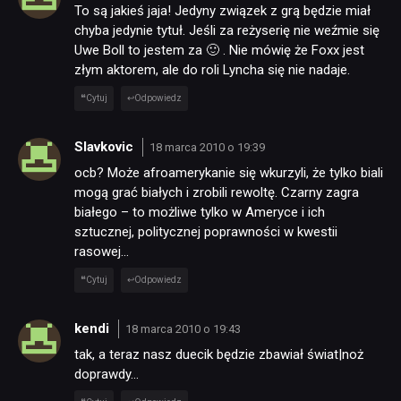
To są jakieś jaja! Jedyny związek z grą będzie miał
chyba jedynie tytuł. Jeśli za reżyserię nie weźmie się
Uwe Boll to jestem za 🙂 . Nie mówię że Foxx jest
złym aktorem, ale do roli Lyncha się nie nadaje.
Cytuj
Odpowiedz
Slavkovic
18 marca 2010 o 19:39
ocb? Może afroamerykanie się wkurzyli, że tylko biali
mogą grać białych i zrobili rewoltę. Czarny zagra
białego – to możliwe tylko w Ameryce i ich
sztucznej, politycznej poprawności w kwestii
rasowej…
Cytuj
Odpowiedz
kendi
18 marca 2010 o 19:43
tak, a teraz nasz duecik będzie zbawiał świat|noż
doprawdy…