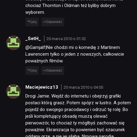
chociaż Thornton i Oldman też byliby dobrym
wyborem.
Cytuj
Odpowiedz
_SetH_
20 marca 2010 o 01:32
@Gamjalf|Nie chodzi mi o komedię z Martinem
Lawrencem tylko o jeden z nowszych, całkowicie
poważnych filmów.
Cytuj
Odpowiedz
Maciejewicz13
20 marca 2010 o 04:00
Drogi Jamie. Wejdź do internetu i obejrzyj grafiki
postaci którą grasz. Potem spójrz w lustro. A potem
pojedź do swojego pracodawcy i odrzuć tę rolę. Bo
jeśli kompletujący obsadę muszą olewać
pierwowzór, to chociaż ty mógłbyś zachować się
poważnie. Ekranizacja to powienien być szacunek
oddany grze, a nie jej słaba, filmowa parodia.