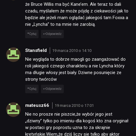
że Bruce Willis ma być Kane’em. Ale teraz to dali
czadu, myślałem że może pójdę z ciekawości jak to
będzie ale jeżeli mam oglądać jakiegoś tam Foxxa a
nie „Lyncha” to na mnie nie zarobią.
Cytuj
Odpowiedz
Stansfield
19 marca 2010 o 14:10
Nie wygląda to dobrze maogli go zaangażować do
roli jakiegoś cznego charakteru a nie Lyncha który
ma długie włosy jest biały. Dziwne posunięcie ze
strony twórców
Cytuj
Odpowiedz
mateusz66
19 marca 2010 o 17:01
Nie no prosze nie piszcie,że wybór jego jest
„dziwny” tylko po imieniu-dla kogoś kto zna oryginał
w postaci gry poprostu uzna to za skrajnie
kretyńskie.Wiem,że dziś liczy sie tylko aby aktor