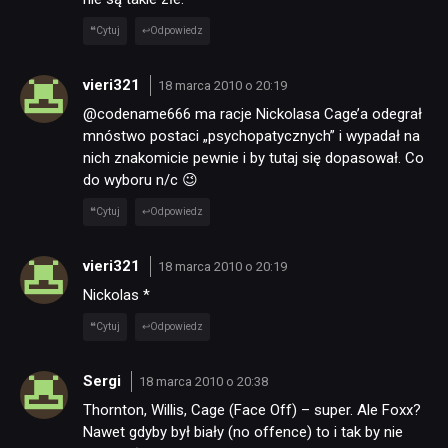
Cytuj
Odpowiedz
vieri321
18 marca 2010 o 20:19
@codename666 ma racje Nickolasa Cage’a odegrał
mnóstwo postaci „psychopatycznych” i wypadał na
nich znakomicie pewnie i by tutaj się dopasował. Co
do wyboru n/c 😉
Cytuj
Odpowiedz
NEWSY
vieri321
18 marca 2010 o 20:19
RECENZJE
Nickolas *
Cytuj
Odpowiedz
PUBLICYSTYKA
Sergi
18 marca 2010 o 20:38
Thornton, Willis, Cage (Face Off) – super. Ale Foxx?
KULTURA
Nawet gdyby był biały (no offence) to i tak by nie