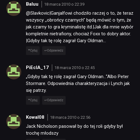
Baluu
18 marca 2010 o 22:39
@Slavkovic|Ganjalfowi chodziło raczej o to, że teraz
wszyscy ,,obrońcy czarnych” będą mówić o tym, że
jak czarny to gra kryminalistę itd.|Jak dla mnie wybór
kompletnie nietrafiony, chociaż Foxx to dobry aktor.
|Gdyby tak tę rolę zagrał Gary Oldman…
Cytuj
Odpowiedz
PiEcIA_17
18 marca 2010 o 22:45
„Gdyby tak tę rolę zagrał Gary Oldman…”Albo Peter
Stormare. Odpowiednia charakteryzacja i Lynch jak
się patrzy.
Cytuj
Odpowiedz
Kowal08
18 marca 2010 o 22:56
Jack Nicholson pasował by do tej roli gdyby był
trochę młodszy