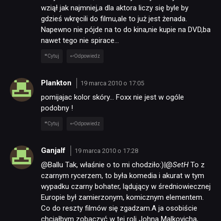
wziął jak najmniej,a dla aktora liczy się byle by
gdzieś wkręcili do filmu,ale to już jest żenada.
Napewno nie pójde na to do kina,nie kupie na DVD,ba
nawet tego nie spirace…
Cytuj
Odpowiedz
Plankton
19 marca 2010 o 17:05
pomijajac kolor skóry… Foxx nie jest w ogóle
podobny !
Cytuj
Odpowiedz
Ganjalf
19 marca 2010 o 17:28
@Ballu Tak, właśnie o to mi chodziło:)|@
SetH
To z
czarnym rycerzem, to była komedia i akurat w tym
wypadku czarny bohater, lądujący w średniowiecznej
Europie był zamierzonym, komicznym elementem.
Co do reszty filmów się zgadzam.A ja osobiście
chciałbym zobaczyć w tej roli Johna Malkovicha,