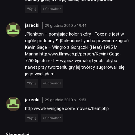
Cytuj
Odpowiedz
jarecki
29 grudnia 2010 o 19:44
„Plankton – pomijajac kolor skóry… Foxx nie jest w
ogóle podobny !” |Dokładnie Lyncha powinien zagrać
Kevin Gage – Wingro z Gorączki (Heat) 1995 M.
Manna http:www.filmweb.pl/person/Kevin+Gage-
72825picture-1 – wypisz wymaluj Lynch. chyba
nawet przy tworzeniu gry jej twórcy sugerowali się
jego wyglądem.
Cytuj
Odpowiedz
jarecki
29 grudnia 2010 o 19:53
http:www.kevingage.com/movies/heat.php
Cytuj
Odpowiedz