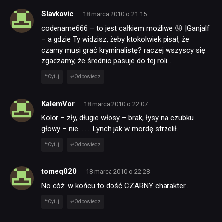
Slavkovic
18 marca 2010 o 21:15
codename666 – to jest całkiem możliwe 😛 |Ganjalf
– a gdzie Ty widzisz, żeby ktokolwiek pisał, że
czarny musi grać kryminalistę? raczej wszyscy się
zgadzamy, że średnio pasuje do tej roli…
Cytuj
Odpowiedz
KalemVor
18 marca 2010 o 22:07
Kolor – zły, długie włosy – brak, łysy na czubku
głowy – nie ……. Lynch jak w mordę strzelił.
Cytuj
Odpowiedz
tomeq020
18 marca 2010 o 22:28
No cóż: w końcu to dość CZARNY charakter…
Cytuj
Odpowiedz