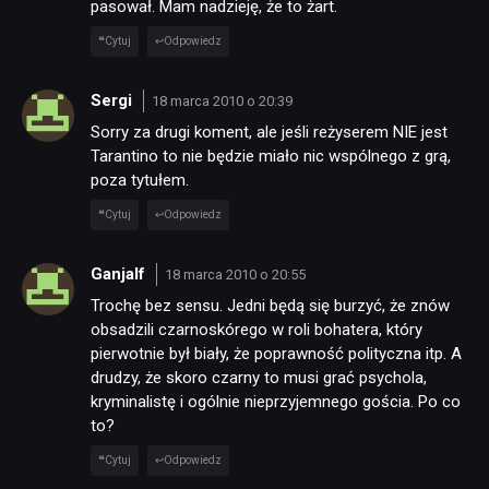
pasował. Mam nadzieję, że to żart.
RETRO
Cytuj
Odpowiedz
Sergi
18 marca 2010 o 20:39
TECHNOLOGIE
Sorry za drugi koment, ale jeśli reżyserem NIE jest
Tarantino to nie będzie miało nic wspólnego z grą,
DYSKUSJE
poza tytułem.
Cytuj
Odpowiedz
JUŻ GRALIŚMY
Ganjalf
18 marca 2010 o 20:55
Trochę bez sensu. Jedni będą się burzyć, że znów
SKLEP
obsadzili czarnoskórego w roli bohatera, który
pierwotnie był biały, że poprawność polityczna itp. A
drudzy, że skoro czarny to musi grać psychola,
kryminalistę i ogólnie nieprzyjemnego gościa. Po co
to?
Cytuj
Odpowiedz