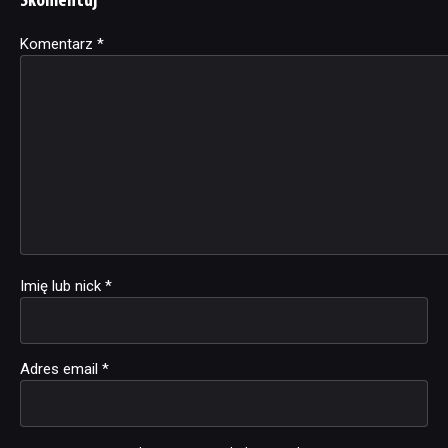
Skomentuj
Komentarz
Alternative:
*
Imię lub nick
*
Adres email
*