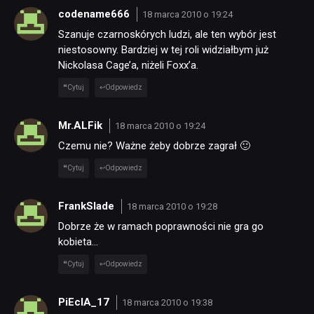
codename666
18 marca 2010 o 19:24
Szanuje czarnoskórych ludzi, ale ten wybór jest
niestosowny. Bardziej w tej roli widziałbym już
Nickolasa Cage’a, niżeli Foxx’a.
Cytuj
Odpowiedz
Mr.ALFik
18 marca 2010 o 19:24
Czemu nie? Ważne żeby dobrze zagrał 🙂
Cytuj
Odpowiedz
FrankSlade
18 marca 2010 o 19:28
Dobrze że w ramach poprawności nie gra go
kobieta…
Cytuj
Odpowiedz
PiEcIA_17
18 marca 2010 o 19:38