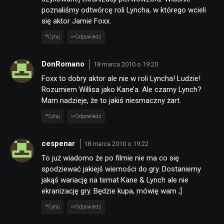
poznaliśmy odtwórcę roli Lyncha, w którego wcieli
się aktor Jamie Foxx.
Cytuj
Odpowiedz
DonRomano
18 marca 2010 o 19:20
Foxx to dobry aktor ale nie w roli Lyncha! Ludzie!
Rozumiem Willisa jako Kane’a. Ale czarny Lynch?
Mam nadzieje, że to jakiś niesmaczny żart.
Cytuj
Odpowiedz
cespenar
18 marca 2010 o 19:22
To już wiadomo że po filmie nie ma co się
spodziewać jakiejś wierności do gry. Dostaniemy
jakąś wariację na temat Kane & Lynch ale nie
ekranizację gry. Będzie kupa, mówię wam ;]
Cytuj
Odpowiedz