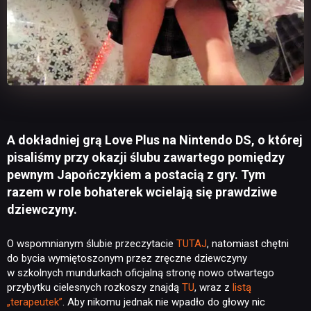
A dokładniej grą Love Plus na Nintendo DS, o której
pisaliśmy przy okazji ślubu zawartego pomiędzy
pewnym Japończykiem a postacią z gry. Tym
razem w role bohaterek wcielają się prawdziwe
dziewczyny.
O wspomnianym ślubie przeczytacie
TUTAJ
, natomiast chętni
do bycia wymiętoszonym przez zręczne dziewczyny
w szkolnych mundurkach oficjalną stronę nowo otwartego
przybytku cielesnych rozkoszy znajdą
TU
, wraz z
listą
„terapeutek”
. Aby nikomu jednak nie wpadło do głowy nic