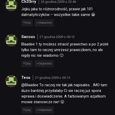
Ch33rry
26 grudnia 2009 o 23:46
Jejku jaka to różnorodność, prawie jak 101
dalmatyńczyków – wszystkie takie same 😀
Cytuj
Odpowiedz
Saccus
27 grudnia 2009 o 00:12
NEWSY
Blaadee 1 ty możesz stracić prawictwo a po 2 jeżeli
tylko tam to raczej umrzesz prawiczkiem, no ale
nigdy nic nie wiadomo 🙂
RECENZJE
Cytuj
Odpowiedz
PUBLICYSTYKA
Tesu
27 grudnia 2009 o 00:15
@Blaadee To raczej nie tak jak napisales… IMO tam
KULTURA
duzo bardziej przydalaby Ci sie raczej juz spora
wprawa i doswiadczenie. A farbowanym azjatkom
mowie stanowcze nie! 😛
RETRO
Cytuj
Odpowiedz