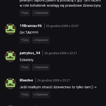
pewnym Japończykiem a postacią z gry. Tym razem
w role bohaterek wcielają się prawdziwe dziewczyny.
Cytuj
Odpowiedz
19Brainiac96
26 grudnia 2009 o 23:07
OH TAK!!!!!!!
Cytuj
Odpowiedz
patrykos_94
26 grudnia 2009 o 23:21
Szkielety.
Cytuj
Odpowiedz
Blaadee
26 grudnia 2009 o 23:27
Jeśli miałbym stracić dziewictwo to tylko tam ]:->
Cytuj
Odpowiedz