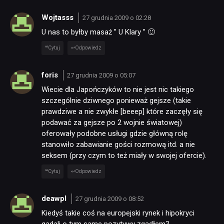
TECHNOLOGIE
Wojtasss
27 grudnia 2009 o 02:28
U nas to byłby masaż ” U Klary ” 🙂
DYSKUSJE
Cytuj
Odpowiedz
foris
27 grudnia 2009 o 05:07
JUŻ GRALIŚMY
Wiecie dla Japończyków to nie jest nic takiego
szczególnie dziwnego ponieważ gejsze (takie
SKLEP
prawdziwe a nie zwykłe [beeep] które zaczęły się
podawać za gejsze po 2 wojnie światowej)
oferowały podobne usługi gdzie główną rolę
stanowiło zabawianie gości rozmową itd. a nie
seksem (przy czym to też miały w swojej ofercie).
Cytuj
Odpowiedz
deawpl
27 grudnia 2009 o 08:52
Kiedyś takie coś na europejski rynek i hipokryci