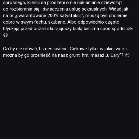
sprośnego, klienci są proszeni o nie nakłanianie dziewcząt
do rozbierania się i świadczenia usług seksualnych. Widać jak
na te „gwarantowane 200% satysfakcji”, muszą być cholernie
dobre w swym fachu, skubane. Albo odpowiednio często
błyskają przed oczami kuracjuszy białą bielizną spod spódniczki.
😉
Co by nie mówić, biznes kwitnie. Ciekawe tylko, w jakiej wersji
można by go przenieść na nasz grunt. hm, masaż „u Lary”? 🙂