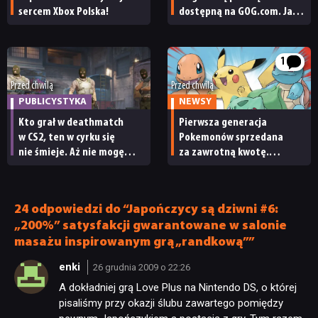
sercem Xbox Polska!
dostępną na GOG.com. Jazz
Jackrabbit 2 Plus
pobierzecie jednym
kliknięciem
1
Przed chwilą
Przed chwilą
PUBLICYSTYKA
NEWSY
Kto grał w deathmatch
Pierwsza generacja
w CS2, ten w cyrku się
Pokemonów sprzedana
nie śmieje. Aż nie mogę
za zawrotną kwotę.
uwierzyć, że Valve nic
Kolejna historyczna
nie robi z tym burdelem
transakcja na rynku
kolekcjonerskim
24 odpowiedzi do “Japończycy są dziwni #6:
„200%” satysfakcji gwarantowane w salonie
masażu inspirowanym grą „randkową””
enki
26 grudnia 2009 o 22:26
A dokładniej grą Love Plus na Nintendo DS, o której
pisaliśmy przy okazji ślubu zawartego pomiędzy