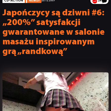
CD-ACTION
NEWSY
26.12.2009
24
Japończycy są dziwni #6:
„200%” satysfakcji
gwarantowane w salonie
masażu inspirowanym
grą „randkową”