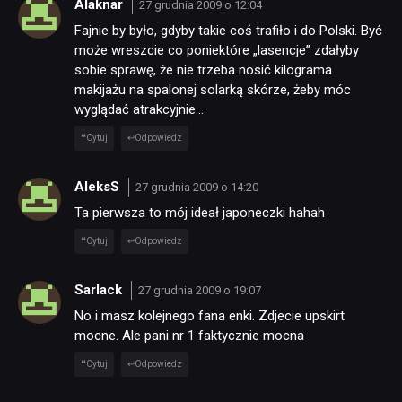
Alaknar
27 grudnia 2009 o 12:04
Fajnie by było, gdyby takie coś trafiło i do Polski. Być
może wreszcie co poniektóre „lasencje” zdałyby
sobie sprawę, że nie trzeba nosić kilograma
makijażu na spalonej solarką skórze, żeby móc
wyglądać atrakcyjnie…
Cytuj
Odpowiedz
AleksS
27 grudnia 2009 o 14:20
Ta pierwsza to mój ideał japoneczki hahah
Cytuj
Odpowiedz
Sarlack
27 grudnia 2009 o 19:07
No i masz kolejnego fana enki. Zdjecie upskirt
mocne. Ale pani nr 1 faktycznie mocna
Cytuj
Odpowiedz