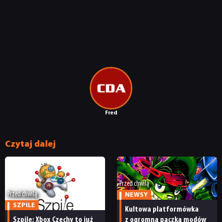
Fred
Czytaj dalej
Przed chwilą
Przed chwilą
NEWSY
SZPILE
Kultowa platformówka
Szpile: Xbox Czechy to już
z ogromną paczką modów