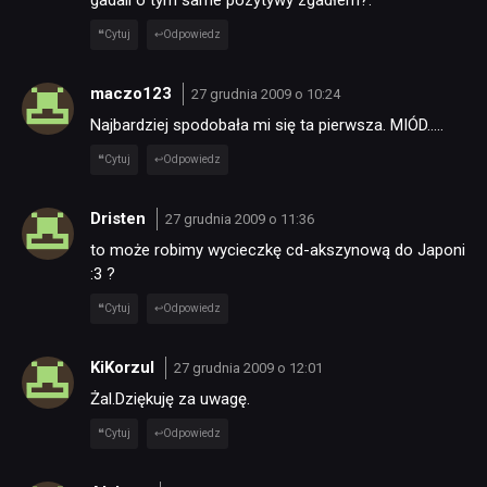
gadali o tym same pozytywy zgadłem?.
Cytuj
Odpowiedz
maczo123
27 grudnia 2009 o 10:24
Najbardziej spodobała mi się ta pierwsza. MIÓD…..
Cytuj
Odpowiedz
Dristen
27 grudnia 2009 o 11:36
to może robimy wycieczkę cd-akszynową do Japoni
:3 ?
Cytuj
Odpowiedz
KiKorzul
27 grudnia 2009 o 12:01
Żal.Dziękuję za uwagę.
Cytuj
Odpowiedz