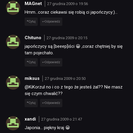
MAGnet
27 grudnia 2009 o 19:56
Hmm…coraz ciekawsi się robią ci japończycy:)…
Cytuj
Odpowiedz
Chituno
27 grudnia 2009 o 20:15
japończycy są [beeep]iści 😀 ,coraz chętniej by się
tam pojechało.
Cytuj
Odpowiedz
miksus
27 grudnia 2009 o 20:50
@KiKorzul no i co z tego że jesteś żal?? Nie masz
się czym chwalić??
Cytuj
Odpowiedz
xandi
27 grudnia 2009 o 21:47
Japonia… piękny kraj 😀