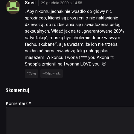
Sneil
29 grudnia 2009 o 14:58
,,Aby nikomu jednak nie wpadło do głowy nic
sprośnego, klienci są proszeni o nie nakłanianie
dziewcząt do rozbierania się i świadczenia usług
seksualnych. Widać jak na te „gwarantowane 200%
satysfakcji”, muszą być cholernie dobre w swym
fachu, skubane.”, a ja uważam, że ich nie trzeba
nakłaniać same świadczą taką usługą plus
masażem. W końcu I wona f*** you Akona ft
Snopp’a zmienili na I wonna LOVE you. 😉
Cytuj
Odpowiedz
Skomentuj
Komentarz
Alternative:
*