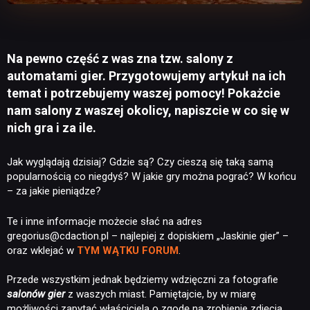
Na pewno część z was zna tzw. salony z
automatami gier. Przygotowujemy artykuł na ich
temat i potrzebujemy waszej pomocy! Pokażcie
nam salony z waszej okolicy, napiszcie w co się w
nich gra i za ile.
Jak wyglądają dzisiaj? Gdzie są? Czy cieszą się taką samą
popularnością co niegdyś? W jakie gry można pograć? W końcu
– za jakie pieniądze?
Te i inne informacje możecie słać na adres
gregorius@cdaction.pl – najlepiej z dopiskiem „Jaskinie gier” –
oraz wklejać w
TYM WĄTKU FORUM
.
Przede wszystkim jednak będziemy wdzięczni za fotografie
salonów gier
z waszych miast. Pamiętajcie, by w miarę
możliwości zapytać właściciela o zgodę na zrobienie zdjęcia.