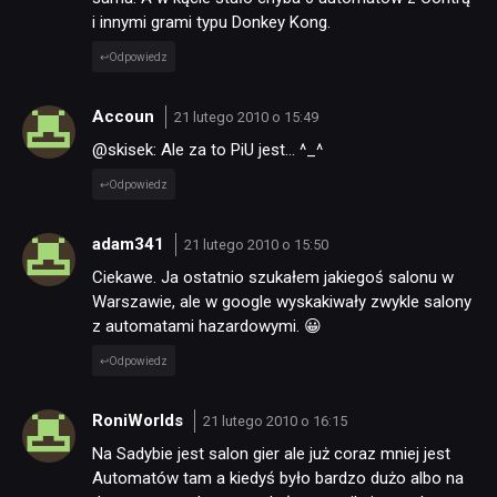
i innymi grami typu Donkey Kong.
Odpowiedz
Accoun
21 lutego 2010 o 15:49
@skisek: Ale za to PiU jest… ^_^
Odpowiedz
adam341
21 lutego 2010 o 15:50
Ciekawe. Ja ostatnio szukałem jakiegoś salonu w
Warszawie, ale w google wyskakiwały zwykle salony
z automatami hazardowymi. 😀
NEWSY
Odpowiedz
RECENZJE
RoniWorlds
21 lutego 2010 o 16:15
Na Sadybie jest salon gier ale już coraz mniej jest
Automatów tam a kiedyś było bardzo dużo albo na
PUBLICYSTYKA