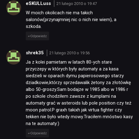
eSKULLuss
21 lutego 2010 o 19:47
W moich okolicach nie ma takich
salonów(przynajmniej nic o nich nie wiem), a
szkoda.
Odpowiedz
shrek35
21 lutego 2010 o 19:56
Ja z kolei pamietam w latach 80-ych stare
przyczepy w których były automaty a za kasa
siedzieli w oparach dymu papierosowego starzy
dziadkowie,którzy sprzedawalik żetony za złotówkę
albo 50-groszy.Sam bodajze w 1985 albo w 1986 r
po szkole chodziłem zawsze z kumplami na
automaty grać w asteroids lub pole position czy też
moon patrol.P graxh takixh jak virtua fighter czy
tekken nie było wtedy mowy.Traciłem mnóstwo kasy
na te automaty:)
Odpowiedz