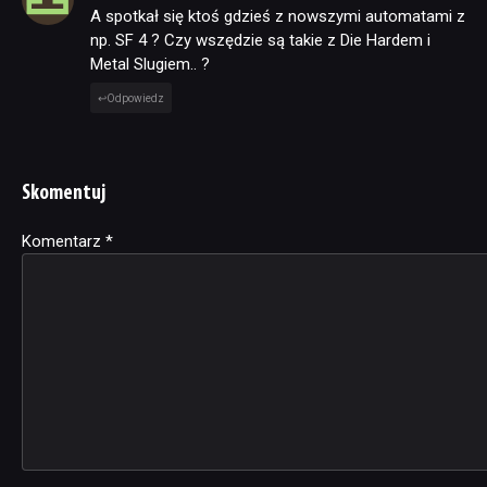
A spotkał się ktoś gdzieś z nowszymi automatami z
np. SF 4 ? Czy wszędzie są takie z Die Hardem i
Metal Slugiem.. ?
Odpowiedz
Skomentuj
Komentarz
Alternative:
*