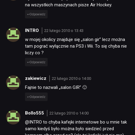
na wszystkich maszynach pisze Air Hockey.
Odpowiedz
INTRO
22 lutego 2010 o 13:43
w mojej okolicy znajduje się „salon gir” lecz można
tam pograć wyłącznie na PS3 i Wii. To się chyba nie
liczy co ?
Odpowiedz
zakiewicz
22 lutego 2010 o 14:00
Fajnie to nazwali „salon GIR” 🙂
Odpowiedz
Bollo555
22 lutego 2010 o 14:00
@INTRO to chyba kafejki internetowe bo u mnie tak
samo kiedyś było można było siedzieć przed