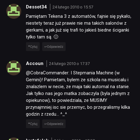
Dessot34
24 lutego 2010 o 15:57
Pamiętam Tekena 3 z automatów, fajnie się pykało,
niestety teraz już prawie nie ma takich salonów z
gierkami, a jak już się trafi to jakieś biedne ściganki
tylko tam są. 🙁
Cytuj
Odpowiedz
Accoun
24 lutego 2010 o 17:37
@CobraCommander: I Stepmania Machine (w
Gemini)! Pamietam, bylem ze szkola na musicalu i
znalazlem w necie, ze maja taki automal na stanie.
Jak tylko nas jego matka zobaczyla (byla jednym z
opiekunow), to powiedziala, ze MUSIMY
przynajmniej isc sie przemyc, bo przegralismy kilka
godzin z rzedu… ^_^
Cytuj
Odpowiedz