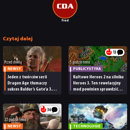
Fred
Czytaj dalej
13
Przed chwilą
5 godzin temu
NEWSY
PUBLICYSTYKA
Jeden z twórców serii
Kultowe Heroes 2 na silniku
Dragon Age tłumaczy
Heroes 3. Ten rewelacyjny
sukces Baldur’s Gate’a 3.
mod powinien sprawdzić
„Zrobili to, co należało
każdy fan
zrobić przy tak dużej
przerwie”
36
22 godzin temu
08.08.2026
NEWSY
TECHNOLOGIE