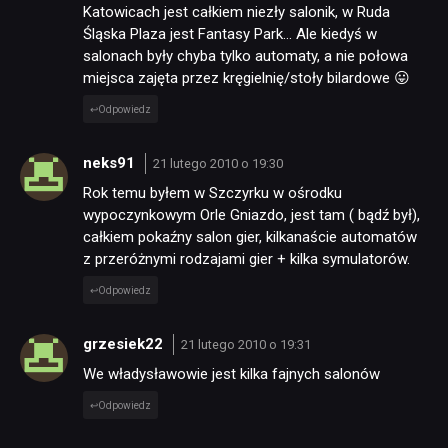
Katowicach jest całkiem niezły salonik, w Ruda
Śląska Plaza jest Fantasy Park… Ale kiedyś w
salonach były chyba tylko automaty, a nie połowa
miejsca zajęta przez kręgielnię/stoły bilardowe 😛
Odpowiedz
neks91
21 lutego 2010 o 19:30
Rok temu byłem w Szczyrku w ośrodku
wypoczynkowym Orle Gniazdo, jest tam ( bądź był),
całkiem pokaźny salon gier, kilkanaście automatów
z przeróżnymi rodzajami gier + kilka symulatorów.
Odpowiedz
grzesiek22
21 lutego 2010 o 19:31
We władysławowie jest kilka fajnych salonów
Odpowiedz