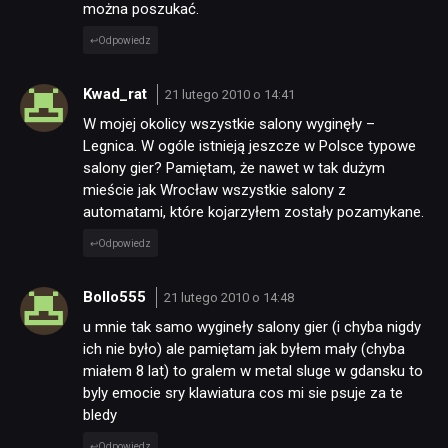
można poszukać.
Odpowiedz
Kwad_rat
21 lutego 2010 o 14:41
W mojej okolicy wszystkie salony wyginęły –
Legnica. W ogóle istnieją jeszcze w Polsce typowe
salony gier? Pamiętam, że nawet w tak dużym
mieście jak Wrocław wszystkie salony z
automatami, które kojarzyłem zostały pozamykane.
Odpowiedz
Bollo555
21 lutego 2010 o 14:48
u mnie tak samo wygineły salony gier (i chyba nigdy
ich nie było) ale pamiętam jak byłem mały (chyba
miałem 8 lat) to gralem w metal sluge w gdansku to
byly emocie sry klawiatura cos mi sie psuje za te
bledy
Odpowiedz