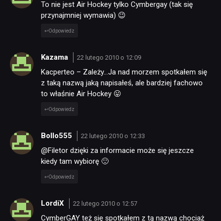
To nie jest Air Hockey tylko Cymbergay (tak się
przynajmniej wymawia) 😉
Odpowiedz
Kazama
22 lutego 2010 o 12:09
Kacperteo – Zależy…Ja nad morzem spotkałem się
z taką nazwą jaką napisałeś, ale bardziej fachowo
to właśnie Air Hockey 😛
Odpowiedz
Bollo555
22 lutego 2010 o 12:33
@Filetor dzięki za informacie może się jeszcze
kiedy tam wybiorę 🙂
Odpowiedz
LordiX
22 lutego 2010 o 12:57
CymberGAY też się spotkałem z tą nazwą chociaż