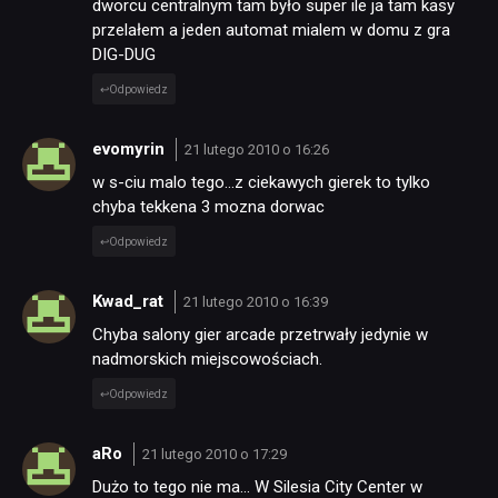
dworcu centralnym tam było super ile ja tam kasy
przelałem a jeden automat mialem w domu z gra
DIG-DUG
KULTURA
Odpowiedz
RETRO
evomyrin
21 lutego 2010 o 16:26
w s-ciu malo tego…z ciekawych gierek to tylko
chyba tekkena 3 mozna dorwac
TECHNOLOGIE
Odpowiedz
DYSKUSJE
Kwad_rat
21 lutego 2010 o 16:39
Chyba salony gier arcade przetrwały jedynie w
JUŻ GRALIŚMY
nadmorskich miejscowościach.
Odpowiedz
SKLEP
aRo
21 lutego 2010 o 17:29
Dużo to tego nie ma… W Silesia City Center w