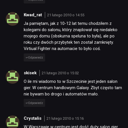
Kwad_rat
21 lutego 2010 o 14:55
Ja pamiętam, jak z 10-12 lat temu chodziłem z
kolegami do salonu, który znajdował się niedaleko
mojego domu (obskurna speluna to była), ale po
roku czy dwóch przybytek ten został zamknięty.
Virtiual Fighter na automacie to było coś.
Odpowiedz
skisek
21 lutego 2010 o 15:02
O ile mi wiadomo to w Szczecinie jest jeden salon
gier. W centrum handlowym Galaxy. Zbyt często tam
nie bywam bo drogo i automatów mało.
Odpowiedz
Crystalis
21 lutego 2010 o 15:16
W Warszawie w centrum jest dość duży salon gier