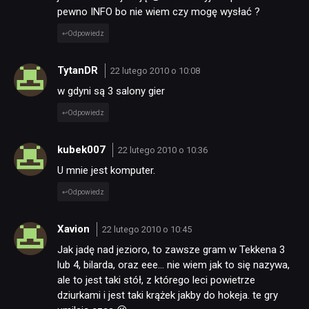
pewno INFO bo nie wiem czy mogę wysłać ?
Odpowiedz
TytanDR
22 lutego 2010 o 10:08
w gdyni są 3 salony gier
Odpowiedz
kubek007
22 lutego 2010 o 10:36
U mnie jest komputer.
Odpowiedz
Xavion
22 lutego 2010 o 10:45
Jak jadę nad jezioro, to zawsze gram w Tekkena 3
lub 4, bilarda, oraz eee… nie wiem jak to się nazywa,
ale to jest taki stół, z którego leci powietrze
dziurkami i jest taki krążek jakby do hokeja. te gry