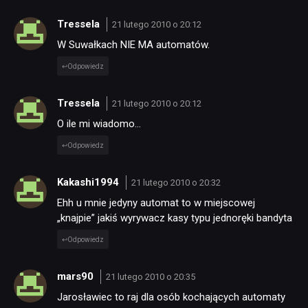
Tressela
21 lutego 2010 o 20:12
W Suwałkach NIE MA automatów.
Odpowiedz
Tressela
21 lutego 2010 o 20:12
O ile mi wiadomo…
Odpowiedz
Kakashi1994
21 lutego 2010 o 20:32
Ehh u mnie jedyny automat to w miejscowej
„knajpie” jakiś wyrywacz kasy typu jednoręki bandyta
Odpowiedz
mars90
21 lutego 2010 o 20:35
Jarosławiec to raj dla osób kochających automaty