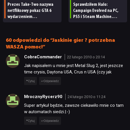
Prezes Take-Two nazywa
Sprawdziłem Halo:
netfliksowy pokaz GTA 6
Campaign Evolved na PC,
wydarzeniem
PS5 i Steam Machine.
obowiązkowym. Nawet
Wygląda świetnie,
nie wie, ilu Netflix
ale ma parę problemów
ma subskrybentów
[RECENZJA TECHNICZNA]
60 odpowiedzi do “Jaskinie gier ? potrzebna
WASZA pomoc!”
CobraCommander
22 lutego 2010 o 20:14
Jak napisałem u mnie jest Metal Slug 2, jest jeszcze
time crysis, Daytona USA, Crus n USA (czy jak
Cytuj
Odpowiedz
MrocznyRycerz90
24 lutego 2010 o 11:24
Super artykuł będzie, zawsze ciekawiło mnie co tam
w automatach siedzi.|:-)
Cytuj
Odpowiedz