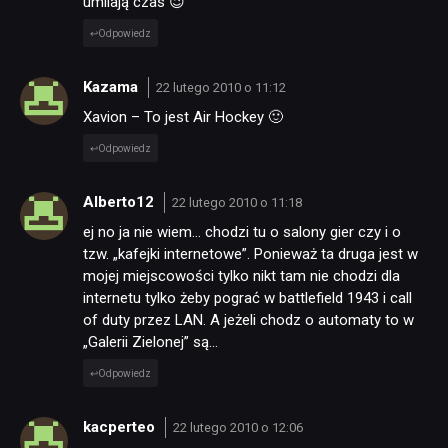
umilają czas 😉
Odpowiedz
Kazama
22 lutego 2010 o 11:12
Xavion – To jest Air Hockey 🙂
Odpowiedz
Alberto12
22 lutego 2010 o 11:18
ej no ja nie wiem… chodzi tu o salony gier czy i o
tzw. „kafejki internetowe”. Ponieważ ta druga jest w
mojej miejscowości tylko nikt tam nie chodzi dla
internetu tylko żeby pograć w battlefield 1943 i call
of duty przez LAN. A jeżeli chodz o automaty to w
„Galerii Zielonej” są…
Odpowiedz
kacperteo
22 lutego 2010 o 12:06