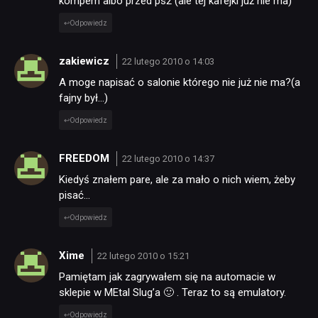
kompem albo przed ps2 (ale tej kafejki już nie ma)
Odpowiedz
zakiewicz
22 lutego 2010 o 14:03
A moge napisać o salonie którego nie już nie ma?(a
fajny był…)
Odpowiedz
FREEDOM
22 lutego 2010 o 14:37
Kiedyś znałem pare, ale za mało o nich wiem, żeby
pisać…
Odpowiedz
Xime
22 lutego 2010 o 15:21
Pamiętam jak zagrywałem się na automacie w
sklepie w MEtal Slug’a 🙂 . Teraz to są emulatory.
Odpowiedz