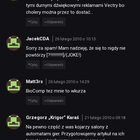
tymi durnymi dźwiękowymi reklamami Vectry bo
cholery można przez to dostać…
Cytuj
Odpowiedz
JacekCDA
26 lutego 2010 o 10:15
Sorry za spam! Mam nadzieję, że się to nigdy nie
powtórzy [?!!!!!!!!!!]/(JOKE!)
Cytuj
Odpowiedz
Matt3rs
26 lutego 2010 o 14:29
BioComp tez mnie to wkurza
Cytuj
Odpowiedz
Grzegorz „Krigor” Karaś
21 lutego 2010 o 09:18
Na pewno część z was kojarzy salony z
automatami gier. Przygotowujemy artykuł na ich