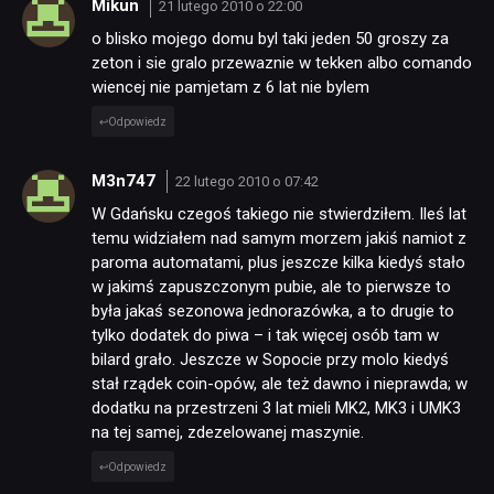
Mikun
21 lutego 2010 o 22:00
o blisko mojego domu byl taki jeden 50 groszy za
zeton i sie gralo przewaznie w tekken albo comando
wiencej nie pamjetam z 6 lat nie bylem
Odpowiedz
M3n747
22 lutego 2010 o 07:42
W Gdańsku czegoś takiego nie stwierdziłem. Ileś lat
temu widziałem nad samym morzem jakiś namiot z
paroma automatami, plus jeszcze kilka kiedyś stało
w jakimś zapuszczonym pubie, ale to pierwsze to
była jakaś sezonowa jednorazówka, a to drugie to
tylko dodatek do piwa – i tak więcej osób tam w
bilard grało. Jeszcze w Sopocie przy molo kiedyś
stał rządek coin-opów, ale też dawno i nieprawda; w
dodatku na przestrzeni 3 lat mieli MK2, MK3 i UMK3
na tej samej, zdezelowanej maszynie.
Odpowiedz