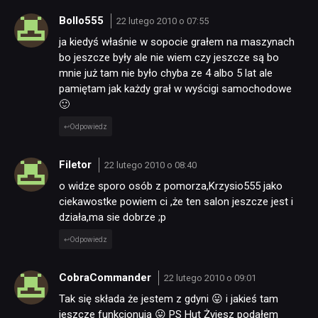
Bollo555
22 lutego 2010 o 07:55
ja kiedyś właśnie w sopocie grałem na maszynach
bo jeszcze były ale nie wiem czy jeszcze są bo
mnie już tam nie było chyba ze 4 albo 5 lat ale
pamiętam jak każdy grał w wyścigi samochodowe
🙂
Odpowiedz
Filetor
22 lutego 2010 o 08:40
o widze sporo osób z pomorza,Krzysio555 jako
ciekawostke powiem ci ,że ten salon jeszcze jest i
działa,ma sie dobrze ;p
Odpowiedz
CobraCommander
22 lutego 2010 o 09:01
Tak się składa że jestem z gdyni 😛 i jakieś tam
jeszcze funkcjonują 😛 PS Hut Żyjesz podałem