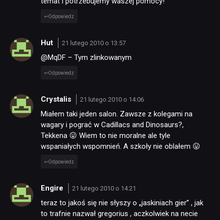
temat i potrzebujemy waszej pomocy!
Odpowiedz
Hut
21 lutego 2010 o 13:57
@MqDF – Tym zlinkowanym
Odpowiedz
Crystalis
21 lutego 2010 o 14:06
Miałem taki jeden salon. Zawsze z kolegami na
wagary i pograć w Cadillacs and Dinosaurs?,
Tekkena 😛 Wiem to nie moralne ale tyle
wspaniałych wspomnień. A szkoły nie oblałem 😛
Odpowiedz
Engire
21 lutego 2010 o 14:21
teraz to jakoś się nie słyszy o „jaskiniach gier” , jak
to trafnie nazwał gregorius , aczkolwiek na necie