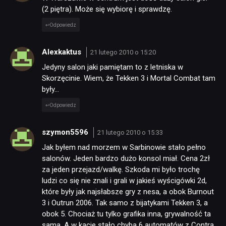
(2 piętra). Może się wybiorę i sprawdzę.
Odpowiedz
Alexkaktus
21 lutego 2010 o 15:20
Jedyny salon jaki pamiętam to z letniska w
Skorzęcinie. Wiem, że Tekken 3 i Mortal Combat tam
były…
Odpowiedz
szymon5596
21 lutego 2010 o 15:33
Jak byłem nad morzem w Sarbinowie stało pełno
salonów. Jeden bardzo dużo konsol miał. Cena 2zł
za jeden przejazd/walkę. Szkoda mi było trochę
ludzi co się nie znali i grali w jakieś wyścigówki 2d,
które były jak najsłabsze gry z nesa, a obok Burnout
3 i Outrun 2006. Tak samo z bijatykami Tekken 3, a
obok 5. Chociaż tu tylko grafika inna, grywalność ta
sama. A w kącie stało chyba 6 automatów z Contrą