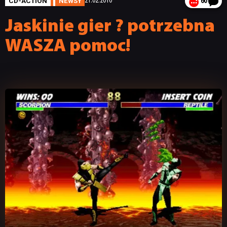
CD-ACTION
NEWSY
21.02.2010
60
Jaskinie gier ? potrzebna
WASZA pomoc!