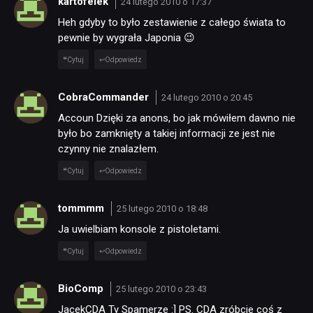
kartofelek
24 lutego 2010 o 17:37
Heh gdyby to było zestawienie z całego świata to
pewnie by wygrała Japonia 😉
Cytuj
Odpowiedz
CobraCommander
24 lutego 2010 o 20:45
Accoun Dzięki za anons, bo jak mówiłem dawno nie
było bo zamknięty a takiej informacji ze jest nie
czynny nie znalazłem.
Cytuj
Odpowiedz
tommmm
25 lutego 2010 o 18:48
Ja uwielbiam konsole z pistoletami.
Cytuj
Odpowiedz
BioComp
25 lutego 2010 o 23:43
JacekCDA Ty Spamerze :] PS. CDA zróbcie coś z