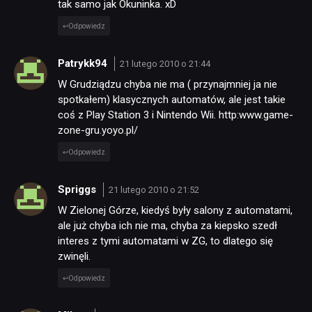
tak samo jak Okuninka. xD
Odpowiedz
Patrykk94
21 lutego 2010 o 21:44
W Grudziądzu chyba nie ma ( przynajmniej ja nie
spotkałem) klasycznych automatów, ale jest takie
coś z Play Station 3 i Nintendo Wii. http:www.game-
zone-gru.yoyo.pl/
Odpowiedz
Spriggs
21 lutego 2010 o 21:52
W Zielonej Górze, kiedyś były salony z automatami,
ale już chyba ich nie ma, chyba za kiepsko szedł
interes z tymi automatami w ZG, to dlatego się
zwinęli.
Odpowiedz