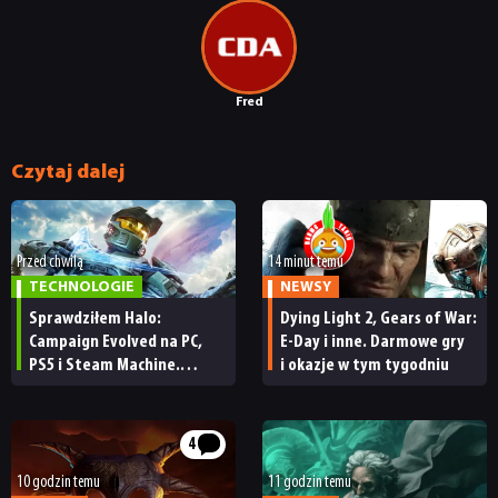
Fred
Czytaj dalej
Przed chwilą
14 minut temu
TECHNOLOGIE
NEWSY
Sprawdziłem Halo:
Dying Light 2, Gears of War:
Campaign Evolved na PC,
E-Day i inne. Darmowe gry
PS5 i Steam Machine.
i okazje w tym tygodniu
Wygląda świetnie,
ale ma parę problemów
[RECENZJA TECHNICZNA]
4
10 godzin temu
11 godzin temu