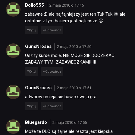
Bollo555
2 maja 2010 o 17:45
zabawne ;D ale najfajniejszy jest ten Tuk Tuk 😀 ale
ostatnie z tym hakiem jest najlepsze 🙂
Cytuj
Odpowiedz
GunsNroses
2 maja 2010 o 17:50
Osz ty kurde mole, NIE MOGE SIE DOCZEKAC
ZABAWY TYMI ZABAWECZKAMI!!!!!
Cytuj
Odpowiedz
GunsNroses
2 maja 2010 o 17:51
a tworcy umieja sie bawic swoja gra
Cytuj
Odpowiedz
Bluegardo
2 maja 2010 o 17:56
Może te DLC są fajne ale reszta jest kiepska.