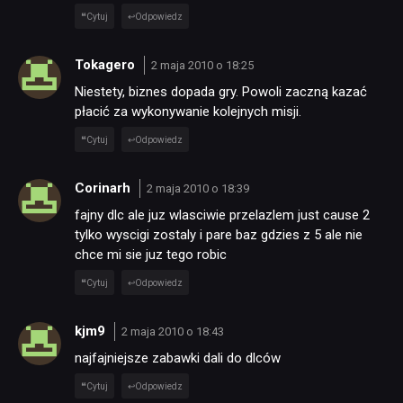
Cytuj
Odpowiedz
Tokagero
2 maja 2010 o 18:25
Niestety, biznes dopada gry. Powoli zaczną kazać
płacić za wykonywanie kolejnych misji.
Cytuj
Odpowiedz
Corinarh
2 maja 2010 o 18:39
NEWSY
fajny dlc ale juz wlasciwie przelazlem just cause 2
tylko wyscigi zostaly i pare baz gdzies z 5 ale nie
chce mi sie juz tego robic
RECENZJE
Cytuj
Odpowiedz
PUBLICYSTYKA
kjm9
2 maja 2010 o 18:43
najfajniejsze zabawki dali do dlców
KULTURA
Cytuj
Odpowiedz