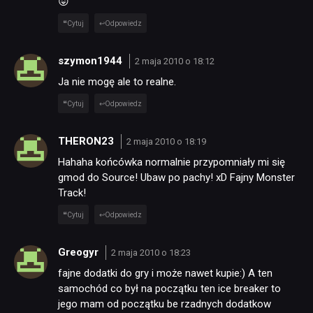
😛
Cytuj
Odpowiedz
szymon1944
2 maja 2010 o 18:12
Ja nie mogę ale to realne.
Cytuj
Odpowiedz
THERON23
2 maja 2010 o 18:19
Hahaha końcówka normalnie przypomniały mi się
gmod do Source! Ubaw po pachy! xD Fajny Monster
Track!
Cytuj
Odpowiedz
Greogyr
2 maja 2010 o 18:23
fajne dodatki do gry i może nawet kupie:) A ten
samochód co był na początku ten ice breaker to
jego mam od początku be rzadnych dodatkow