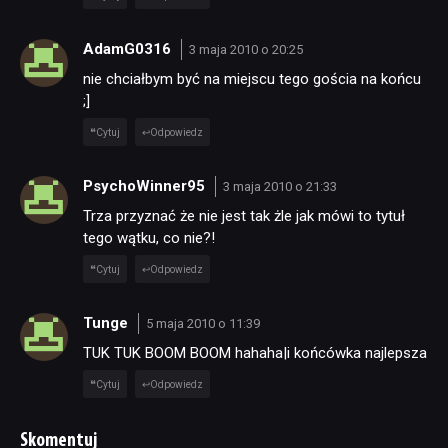
AdamG0316
3 maja 2010 o 20:25
nie chciałbym być na miejscu tego gościa na końcu
;]
Cytuj
Odpowiedz
PsychoWinner95
3 maja 2010 o 21:33
Trza przyznać że nie jest tak żle jak mówi to tytuł
tego wątku, co nie?!
Cytuj
Odpowiedz
Tunge
5 maja 2010 o 11:39
TUK TUK BOOM BOOM hahaha|i końcówka najlepsza
Cytuj
Odpowiedz
Skomentuj