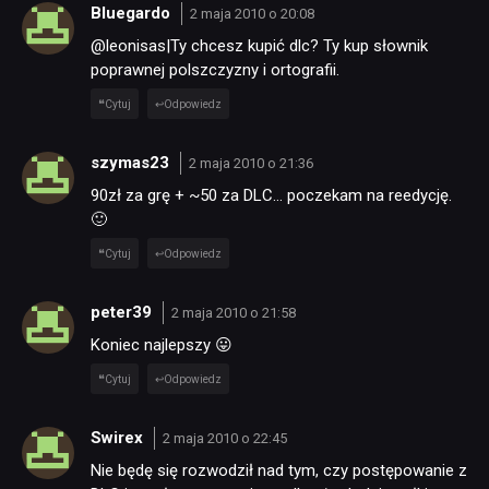
Bluegardo
2 maja 2010 o 20:08
@leonisas|Ty chcesz kupić dlc? Ty kup słownik
poprawnej polszczyzny i ortografii.
Cytuj
Odpowiedz
szymas23
2 maja 2010 o 21:36
90zł za grę + ~50 za DLC… poczekam na reedycję.
🙂
Cytuj
Odpowiedz
peter39
2 maja 2010 o 21:58
Koniec najlepszy 😛
Cytuj
Odpowiedz
Swirex
2 maja 2010 o 22:45
Nie będę się rozwodził nad tym, czy postępowanie z