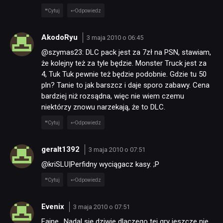
Cytuj
Odpowiedz
AkodoRyu
3 maja 2010 o 06:45
@szymas23: DLC pack jest za 7zł na PSN, stawiam,
że kolejny też za tyle będzie. Monster Truck jest za
4, Tuk Tuk pewnie też będzie podobnie. Gdzie tu 50
pln? Tanie to jak barszcz i daje sporo zabawy. Cena
bardziej niż rozsądna, więc nie wiem czemu
niektórzy znowu narzekają, że to DLC.
Cytuj
Odpowiedz
geralt1392
3 maja 2010 o 07:51
@kriSLU|Perfidny wyciągacz kasy. ;P
Cytuj
Odpowiedz
Evenix
3 maja 2010 o 07:51
Fajne.. Nadal się dziwie dlaczego tej gry jeszcze nie