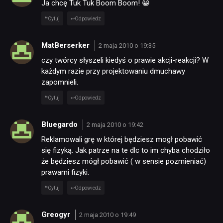
Ja chcę Tuk Tuk Boom Boom! 😀
Cytuj
Odpowiedz
MatBerserker
2 maja 2010 o 19:35
czy twórcy słyszeli kiedyś o prawie akcji-reakcji? W
każdym razie przy projektowaniu dmuchawy
zapomnieli.
Cytuj
Odpowiedz
Bluegardo
2 maja 2010 o 19:42
Reklamowali grę w której będziesz mogł pobawić
się fizyką. Jak patrze na te dlc to im chyba chodziło
że będziesz mógł pobawić ( w sensie pozmieniać)
prawami fizyki.
Cytuj
Odpowiedz
Greogyr
2 maja 2010 o 19:49