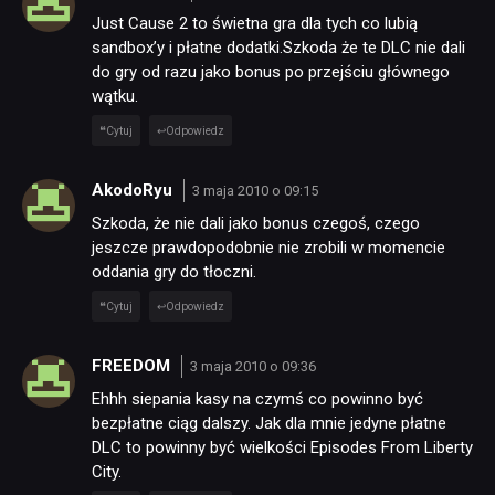
Just Cause 2 to świetna gra dla tych co lubią
sandbox’y i płatne dodatki.Szkoda że te DLC nie dali
do gry od razu jako bonus po przejściu głównego
wątku.
Cytuj
Odpowiedz
AkodoRyu
3 maja 2010 o 09:15
Szkoda, że nie dali jako bonus czegoś, czego
jeszcze prawdopodobnie nie zrobili w momencie
oddania gry do tłoczni.
Cytuj
Odpowiedz
FREEDOM
3 maja 2010 o 09:36
Ehhh siepania kasy na czymś co powinno być
bezpłatne ciąg dalszy. Jak dla mnie jedyne płatne
DLC to powinny być wielkości Episodes From Liberty
City.