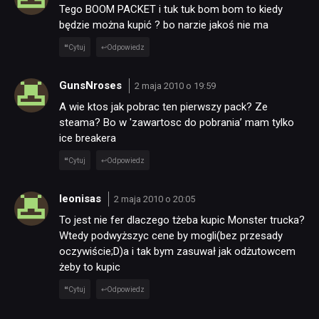
Tego BOOM PACKET i tuk tuk bom bom to kiedy
będzie można kupić ? bo narzie jakoś nie ma
Cytuj
Odpowiedz
GunsNroses
2 maja 2010 o 19:59
A wie ktos jak pobrac ten pierwszy pack? Ze
steama? Bo w 'zawartosc do pobrania’ mam tylko
ice breakera
Cytuj
Odpowiedz
leonisas
2 maja 2010 o 20:05
To jest nie fer dlaczego tżeba kupic Monster trucka?
Wtedy podwyższyc cene by mogli(bez przesady
oczywiście;D)a i tak bym zasuwał jak odżutowcem
żeby to kupic
Cytuj
Odpowiedz