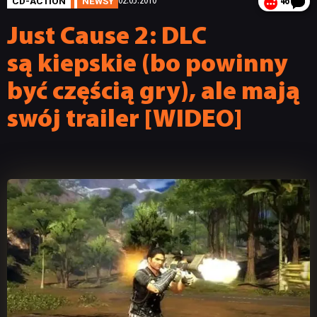
CD-ACTION
NEWSY
02.05.2010
46
Just Cause 2: DLC
są kiepskie (bo powinny
być częścią gry), ale mają
swój trailer [WIDEO]