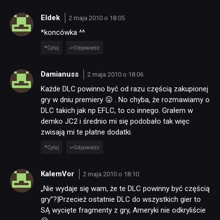
Eldek
2 maja 2010 o 18:05
*koncówka ^^
Cytuj
Odpowiedz
Damianuss
2 maja 2010 o 18:06
Każde DLC powinno być od razu częścią zakupionej
gry w dniu premiery 😛 . No chyba, że rozmawiamy o
DLC takich jak np EFLC, to co innego. Grałem w
demko JC2 i średnio mi się podobało tak więc
zwisają mi te płatne dodatki.
Cytuj
Odpowiedz
KalemVor
2 maja 2010 o 18:10
„Nie wydaje się wam, że te DLC powinny być częścią
gry”?|Przecież ostatnie DLC do wszystkich gier to
SĄ wycięte fragmenty z gry, Ameryki nie odkryliście