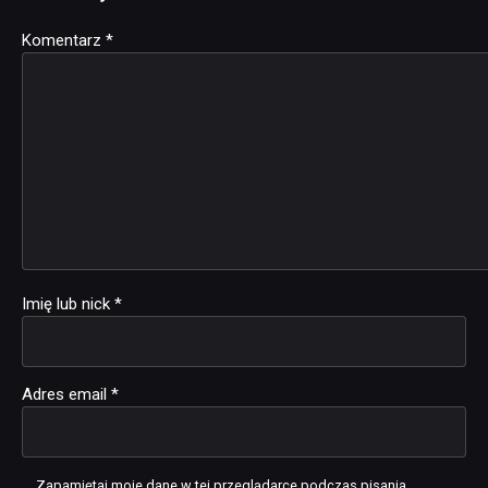
Komentarz
Alternative:
*
Imię lub nick
*
Adres email
*
Zapamiętaj moje dane w tej przeglądarce podczas pisania