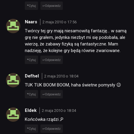
Cytuj
Odpowiedz
Naars
2 maja 2010 o 17:56
Twórcy tej gry mają niesamowitą fantazję… w samą
grę nie grałem, jedynka niezbyt mi się podobała, ale
wierzę, że zabawy fizyką są fantastyczne. Mam
nadzieję, że kolejne gry będą równie zwariowane.
Cytuj
Odpowiedz
Defhel
2 maja 2010 o 18:04
TUK TUK BOOM BOOM, haha świetne pomysły 😉
Cytuj
Odpowiedz
Eldek
2 maja 2010 o 18:04
Końcówka rządzi ;P
Cytuj
Odpowiedz