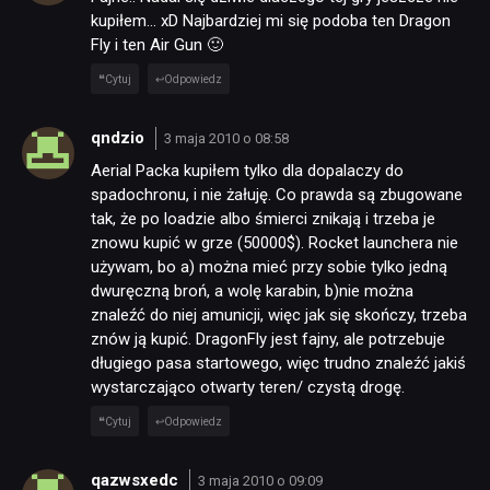
kupiłem… xD Najbardziej mi się podoba ten Dragon
Fly i ten Air Gun 🙂
Cytuj
Odpowiedz
qndzio
3 maja 2010 o 08:58
Aerial Packa kupiłem tylko dla dopalaczy do
spadochronu, i nie żałuję. Co prawda są zbugowane
tak, że po loadzie albo śmierci znikają i trzeba je
znowu kupić w grze (50000$). Rocket launchera nie
używam, bo a) można mieć przy sobie tylko jedną
dwuręczną broń, a wolę karabin, b)nie można
znaleźć do niej amunicji, więc jak się skończy, trzeba
znów ją kupić. DragonFly jest fajny, ale potrzebuje
długiego pasa startowego, więc trudno znaleźć jakiś
wystarczająco otwarty teren/ czystą drogę.
Cytuj
Odpowiedz
qazwsxedc
3 maja 2010 o 09:09