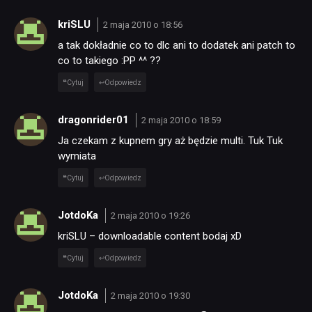
RETRO
kriSLU
2 maja 2010 o 18:56
a tak dokładnie co to dlc ani to dodatek ani patch to
co to takiego :PP ^^ ??
TECHNOLOGIE
Cytuj
Odpowiedz
DYSKUSJE
dragonrider01
2 maja 2010 o 18:59
Ja czekam z kupnem gry aż będzie multi. Tuk Tuk
wymiata
JUŻ GRALIŚMY
Cytuj
Odpowiedz
SKLEP
JotdoKa
2 maja 2010 o 19:26
kriSLU – downloadable content bodaj xD
Cytuj
Odpowiedz
JotdoKa
2 maja 2010 o 19:30