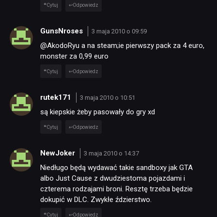
Cytuj
Odpowiedz
GunsNroses
3 maja 2010 o 09:59
@AkodoRyu a na steam;ie pierwszy pack za 4 euro,
monster za 0,99 euro
Cytuj
Odpowiedz
rutek171
3 maja 2010 o 10:51
są kiepskie żeby pasowały do gry xd
Cytuj
Odpowiedz
NewJoker
3 maja 2010 o 14:37
Niedługo będą wydawać takie sandboxy jak GTA
albo Just Cause z dwudziestoma pojazdami i
czterema rodzajami broni. Resztę trzeba będzie
dokupić w DLC. Zwykłe ździerstwo.
Cytuj
Odpowiedz