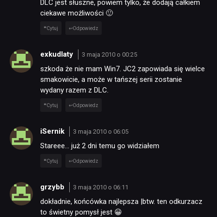
DLC jest słuszne, powiem tylko, że dodają całkiem
ciekawe możliwości 🙂
Cytuj
Odpowiedz
exkudlaty
3 maja 2010 o 00:25
szkoda że nie mam Win7. JC2 zapowiada się wielce
smakowicie, a może w tańszej serii zostanie
wydany razem z DLC.
Cytuj
Odpowiedz
iSernik
3 maja 2010 o 06:05
Stareee… już 2 dni temu go widziałem
Cytuj
Odpowiedz
grzybb
3 maja 2010 o 06:11
dokładnie, końcówka najlepsza |btw. ten odkurzacz
to świetny pomysł jest 😀