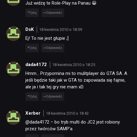
Już widzę te Role-Play na Panau 😀
Cytuj
Odpowiedz
DsK
18 kwietnia 2010 o 18:09
Ej! To nie jest głupie ;]
Cytuj
Odpowiedz
dada4172
18 kwietnia 2010 o 18:25
Hmm… Przypomina mi to mulitplayer do GTA SA. A
jeśli będzie taki jak w GTA to zapowiada się fajnie,
ale ja i tak tej gry nie mam xD.
Cytuj
Odpowiedz
Xerber
18 kwietnia 2010 o 18:42
@dada4172 – bo tryb multi do JC2 jest robiony
przez twórców SAMP’a