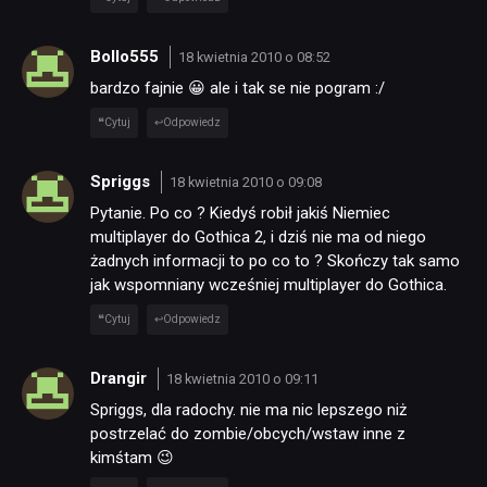
Bollo555
18 kwietnia 2010 o 08:52
bardzo fajnie 😀 ale i tak se nie pogram :/
Cytuj
Odpowiedz
Spriggs
18 kwietnia 2010 o 09:08
Pytanie. Po co ? Kiedyś robił jakiś Niemiec
multiplayer do Gothica 2, i dziś nie ma od niego
żadnych informacji to po co to ? Skończy tak samo
jak wspomniany wcześniej multiplayer do Gothica.
Cytuj
Odpowiedz
Drangir
18 kwietnia 2010 o 09:11
NEWSY
Spriggs, dla radochy. nie ma nic lepszego niż
postrzelać do zombie/obcych/wstaw inne z
RECENZJE
kimśtam 😉