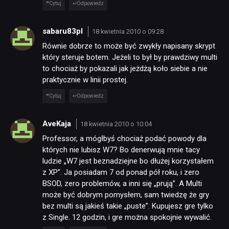
Cytuj
Odpowiedz
sabaru83pl
18 kwietnia 2010 o 09:28
Równie dobrze to może być zwykły napisany skrypt
który steruje botem. Jeżeli to był by prawdziwy multi
to chociaż by pokazali jak jeżdżą koło siebie a nie
praktycznie w linii prostej.
Cytuj
Odpowiedz
AveKaja
18 kwietnia 2010 o 10:04
Professor, a mógłbyś chociaż podać powody dla
których nie lubisz W7? Bo denerwują mnie tacy
ludzie „W7 jest beznadziejne bo dłużej korzystałem
z XP”. Ja posiadam 7 od ponad pół roku, i zero
BSOD, zero problemów, a inni się „prują”. A Multi
może być dobrym pomysłem, sam twiedzę że gry
bez multi są jakieś takie „puste”. Kupujesz gre tylko
z Single. 12 godzin, i gre można spokojnie wywalić.