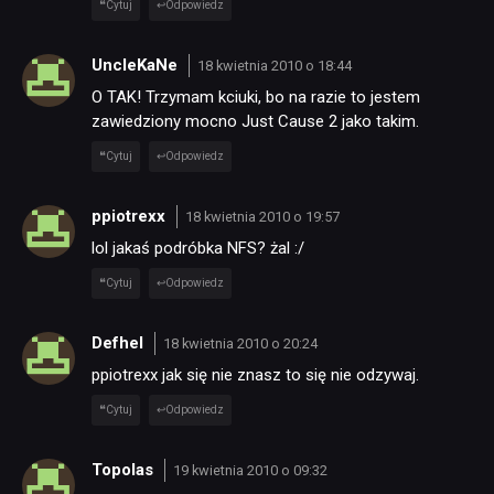
Cytuj
Odpowiedz
UncleKaNe
18 kwietnia 2010 o 18:44
O TAK! Trzymam kciuki, bo na razie to jestem
zawiedziony mocno Just Cause 2 jako takim.
Cytuj
Odpowiedz
ppiotrexx
18 kwietnia 2010 o 19:57
lol jakaś podróbka NFS? żal :/
Cytuj
Odpowiedz
Defhel
18 kwietnia 2010 o 20:24
ppiotrexx jak się nie znasz to się nie odzywaj.
Cytuj
Odpowiedz
Topolas
19 kwietnia 2010 o 09:32