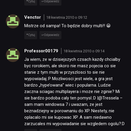
Cytuj
Odpowiedz
PUBLICYSTYKA
Venctor
18 kwietnia 2010 o 09:12
Mistrze od sampa! To będzie dobry multi!! 😀
KULTURA
Cytuj
Odpowiedz
RETRO
Professor00179
18 kwietnia 2010 o 09:14
Ja wiem, ze w dzisiejszych czsach kazdy chcialby
byc rorokiem, ale skoro nie masz pojecia co sie
TECHNOLOGIE
stanie z tym multi w przyszlosci to sie nie
wypowiadaj.:P Mozliwosci jest wiele, a gra jest
bardzo „hype’owana” wiec i popularna. Ludzie
DYSKUSJE
zaczna sciagac multiplayera i moze nie zginie? Mi
sie bardzo podoba caly ten pomysl.:D |@Tressela –
sam mam windowsa 7 i uwazam, ze jest
JUŻ GRALIŚMY
beznadziejny w porownaniu do XP. Niestety, nie
oplacalo mi sie kupowac XP. A sam niedawno
zarzucales mi wypowiadanie sie wzgledem ogolu?:D
SKLEP