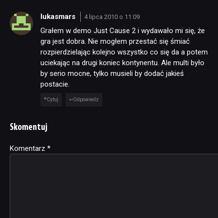
lukasmars
4 lipca 2010 o 11:09
Grałem w demo Just Cause 2 i wydawało mi się, że
gra jest dobra. Nie mogłem przestać się śmiać
rozpierdzielając kolejno wszystko co się da a potem
uciekając na drugi koniec kontynentu. Ale multi było
by serio mocne, tylko musieli by dodać jakieś
postacie.
Cytuj
Odpowiedz
Skomentuj
Komentarz
Alternative:
*