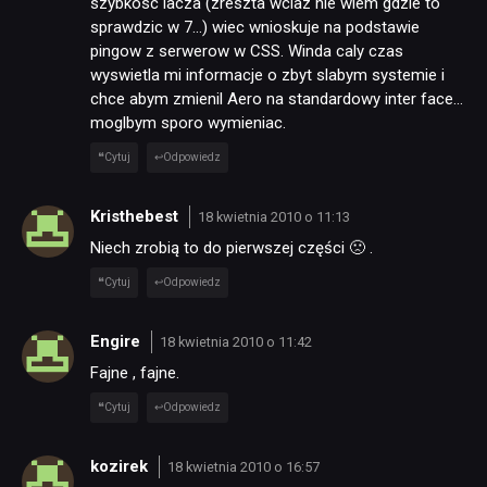
szybkosc lacza (zreszta wciaz nie wiem gdzie to
sprawdzic w 7…) wiec wnioskuje na podstawie
pingow z serwerow w CSS. Winda caly czas
wyswietla mi informacje o zbyt slabym systemie i
chce abym zmienil Aero na standardowy inter face…
moglbym sporo wymieniac.
Cytuj
Odpowiedz
Kristhebest
18 kwietnia 2010 o 11:13
Niech zrobią to do pierwszej części 🙁 .
Cytuj
Odpowiedz
Engire
18 kwietnia 2010 o 11:42
Fajne , fajne.
Cytuj
Odpowiedz
kozirek
18 kwietnia 2010 o 16:57