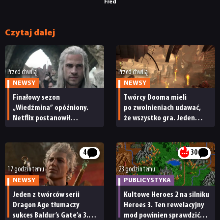
Fred
Czytaj dalej
Przed chwilą
Przed chwilą
NEWSY
NEWSY
Finałowy sezon
Twórcy Dooma mieli
„Wiedźmina” opóźniony.
po zwolnieniach udawać,
Netflix postanowił
że wszystko gra. Jeden
przełożyć premierę 5. serii
z nich wyłamał się
i powiedział prawdę
4
30
17 godzin temu
23 godzin temu
NEWSY
PUBLICYSTYKA
Jeden z twórców serii
Kultowe Heroes 2 na silniku
Dragon Age tłumaczy
Heroes 3. Ten rewelacyjny
sukces Baldur’s Gate’a 3.
mod powinien sprawdzić