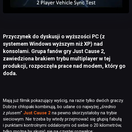
Przyczynek do dyskusji o wyższości PC (z
systemem Windows wyższym niż XP) nad
konsolami. Grupa fanów gry Just Cause 2,
zawiedziona brakiem trybu multiplayer w tej
produkcji, rozpoczęła prace nad modem, który go
doda.
Mają już filmik pokazujący wyścig, na razie tylko dwóch graczy.
Dobrze chłopaki kombinują, bo udane co najwyżej „
średnio
z plusem
”
Just Cause 2
na pewno skorzystałoby na trybie
sieciowym. Nie trzeba by wtedy przejmować się głupią fabułą
i punktami kontrolnymi oddalonymi od siebie o 20 kilometrów,
tylko można by skupić się na czystej rozwałce: