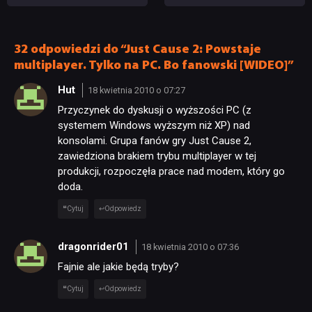
„Zrobili to, co należało
każdy fan
zrobić po tak długiej
przerwie”
32 odpowiedzi do “Just Cause 2: Powstaje
multiplayer. Tylko na PC. Bo fanowski [WIDEO]”
Hut
18 kwietnia 2010 o 07:27
Przyczynek do dyskusji o wyższości PC (z
systemem Windows wyższym niż XP) nad
konsolami. Grupa fanów gry Just Cause 2,
zawiedziona brakiem trybu multiplayer w tej
produkcji, rozpoczęła prace nad modem, który go
doda.
Cytuj
Odpowiedz
dragonrider01
18 kwietnia 2010 o 07:36
Fajnie ale jakie będą tryby?
Cytuj
Odpowiedz