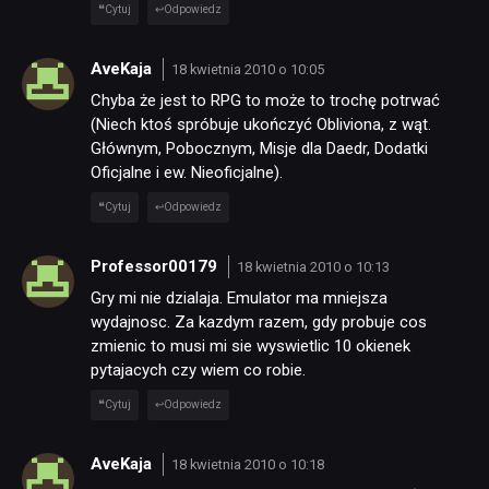
Cytuj
Odpowiedz
AveKaja
18 kwietnia 2010 o 10:05
Chyba że jest to RPG to może to trochę potrwać
(Niech ktoś spróbuje ukończyć Obliviona, z wąt.
Głównym, Pobocznym, Misje dla Daedr, Dodatki
Oficjalne i ew. Nieoficjalne).
Cytuj
Odpowiedz
Professor00179
18 kwietnia 2010 o 10:13
Gry mi nie dzialaja. Emulator ma mniejsza
wydajnosc. Za kazdym razem, gdy probuje cos
zmienic to musi mi sie wyswietlic 10 okienek
pytajacych czy wiem co robie.
Cytuj
Odpowiedz
AveKaja
18 kwietnia 2010 o 10:18