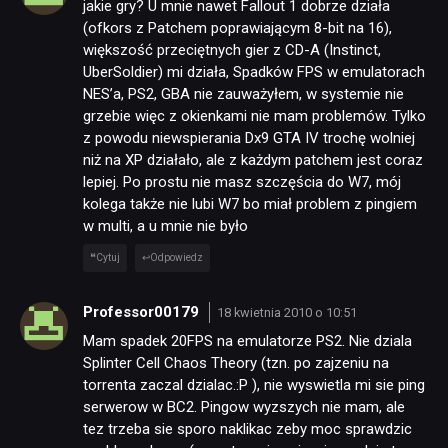
jakie gry? U mnie nawet Fallout 1 dobrze działa
(ofkors z Patchem poprawiającym 8-bit na 16),
większość przeciętnych gier z CD-A (Instinct,
UberSoldier) mi działa, Spadków FPS w emulatorach
NES’a, PS2, GBA nie zauważyłem, w systemie nie
grzebie więc z okienkami nie mam problemów. Tylko
z powodu niewspierania Dx9 GTA IV trochę wolniej
niż na XP działało, ale z każdym patchem jest coraz
lepiej. Po prostu nie masz szczęścia do W7, mój
kolega także nie lubi W7 bo miał problem z pingiem
w multi, a u mnie nie było
Cytuj
Odpowiedz
Professor00179
18 kwietnia 2010 o 10:51
Mam spadek 20FPS na emulatorze PS2. Nie dziala
Splinter Cell Chaos Theory (tzn. po zajzeniu na
torrenta zaczal dzialac.:P ), nie wyswietla mi sie ping
serwerow w BC2. Pingow wyzszych nie mam, ale
tez trzeba sie sporo naklikac zeby moc sprawdzic