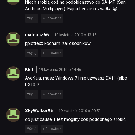
Niech zrobią coś na podobieństwo do SA-MP (San
Andreas Multiplayer). Fajna będzie rozwałka 😀
Cytuj
Odpowiedz
mateusz66
19 kwietnia 2010 o 13:15
ppiotrexx kocham 'żal osobników’…
Cytuj
Odpowiedz
KB1
19 kwietnia 2010 o 14:46
AveKaja, masz Windows 7 i nie używasz DX11 (albo
DX10)?
Cytuj
Odpowiedz
SkyWalker95
19 kwietnia 2010 o 20:52
do just cause 1 tez mogliby cos podobnego zrobić
Cytuj
Odpowiedz