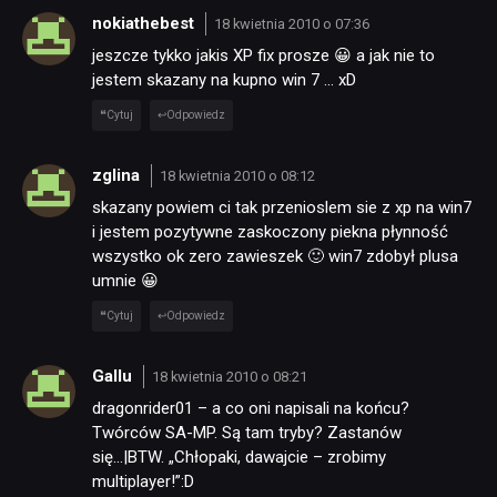
nokiathebest
18 kwietnia 2010 o 07:36
jeszcze tykko jakis XP fix prosze 😀 a jak nie to
jestem skazany na kupno win 7 … xD
Cytuj
Odpowiedz
zglina
18 kwietnia 2010 o 08:12
skazany powiem ci tak przenioslem sie z xp na win7
i jestem pozytywne zaskoczony piekna płynność
wszystko ok zero zawieszek 🙂 win7 zdobył plusa
umnie 😀
Cytuj
Odpowiedz
Gallu
18 kwietnia 2010 o 08:21
dragonrider01 – a co oni napisali na końcu?
Twórców SA-MP. Są tam tryby? Zastanów
się…|BTW. „Chłopaki, dawajcie – zrobimy
multiplayer!”:D