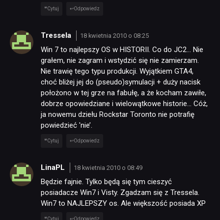
Cytuj
Odpowiedz
Tressela
18 kwietnia 2010 o 08:25
Win 7 to najlepszy OS w HISTORII. Co do JC2… Nie
grałem, nie zagram i wstydzić się nie zamierzam.
Nie trawię tego typu produkcji. Wyjątkiem GTA4,
choć bliżej jej do (pseudo)symulacji + duży nacisk
położono w tej grze na fabułę, a że kocham zawiłe,
dobrze opowiedziane i wielowątkowe historie… Cóż,
ja nowemu dziełu Rockstar Toronto nie potrafię
powiedzieć 'nie’.
Cytuj
Odpowiedz
LinaPL
18 kwietnia 2010 o 08:49
Będzie fajnie. Tylko będą się tym cieszyć
posiadacze Win7 i Visty. Zgadzam się z Tressela.
Win7 to NAJLEPSZY os. Ale większość posiada XP
Cytuj
Odpowiedz