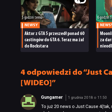
1
5 godzin temu
6 godzin 
NEWSY
NEWS
Aktor z GTA 5 przeszedł ponad 60
Moonl
castingów do GTA 6. Teraz ma żal
za dar
do Rockstara
nieodl
Moonl
4 odpowiedzi do “Just C
[WIDEO]”
Gungamer
1 grudnia 2018 o 11:50
To już 20 news o Just Cause 4(tak,