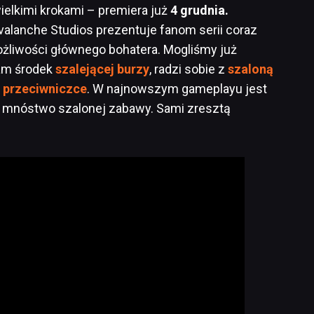
wielkimi krokami – premiera już
4 grudnia.
valanche Studios prezentuje fanom serii coraz
żliwości głównego bohatera. Mogliśmy już
sam środek
szalejącej burzy
, radzi sobie z
szaloną
j przeciwniczce
. W najnowszym gameplayu jest
 i mnóstwo szalonej zabawy. Sami zresztą