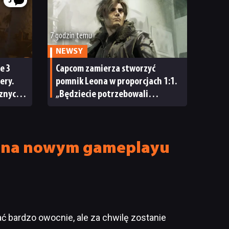
3
7 godzin temu
NEWSY
e 3
Capcom zamierza stworzyć
ery.
pomnik Leona w proporcjach 1:1.
cznych
„Będziecie potrzebowali
 zbyt
wszystkich możliwych znaków
»Nie dotykać!«”
nie na nowym gameplayu
ć bardzo owocnie, ale za chwilę zostanie