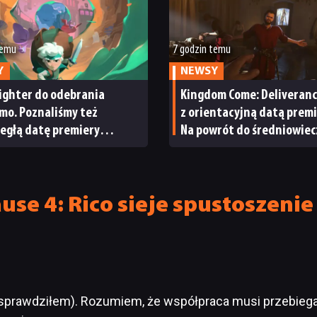
temu
7 godzin temu
Y
NEWSY
ighter do odebrania
Kingdom Come: Deliveranc
mo. Poznaliśmy też
z orientacyjną datą premi
egłą datę premiery
Na powrót do średniowie
ightera 2
Czech nie będziemy czekać
długo
ause 4: Rico sieje spustosze
 sprawdziłem). Rozumiem, że współpraca musi przebiega