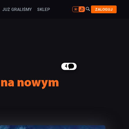

ZALOGUJ
JUŻ GRALIŚMY
SKLEP

4
ie na nowym