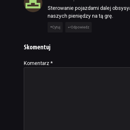
Sterowanie pojazdami dalej obsysya
naszych pieniędzy na tą grę.
Cytuj
Odpowiedz
Skomentuj
Komentarz
Alternative:
*