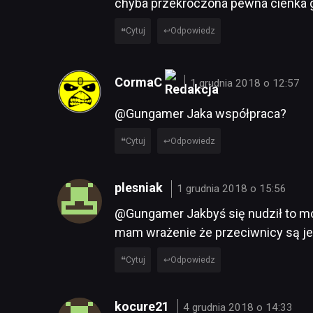
chyba przekroczona pewna cienka g
Cytuj
Odpowiedz
CormaC
1 grudnia 2018 o 12:57
@Gungamer Jaka współpraca?
Cytuj
Odpowiedz
plesniak
1 grudnia 2018 o 15:56
@Gungamer Jakbyś się nudził to mo
mam wrażenie że przeciwnicy są jes
Cytuj
Odpowiedz
kocure21
4 grudnia 2018 o 14:33