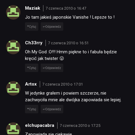
TECHNOLOGIE
Maziak
7 czerwca 2010 o 16:47
Jo tam jakieś japonskie Vanishe ! Lepsze to !
DYSKUSJE
Cytuj
Odpowiedz
Ch33rry
7 czerwca 2010 o 16:51
JUŻ GRALIŚMY
Oh My God :O!!! Hmm piękne to i fabuła będzie
kręcić jak twister 😛
SKLEP
Cytuj
Odpowiedz
Artox
7 czerwca 2010 o 17:01
W jedynke grałem i powiem szczerze, nie
zachwyciła mnie ale dwójka zapowiada sie lepiej.
Cytuj
Odpowiedz
elchupacabra
7 czerwca 2010 o 17:25
Zapowiada się ciekawie