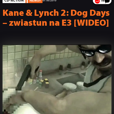
CD-ACTION
NEWSY
07.06.2010
18
Kane & Lynch 2: Dog Days
– zwiastun na E3 [WIDEO]