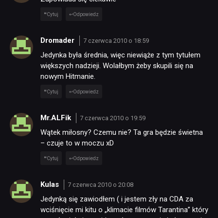
Cytuj
Odpowiedz
Dromader
7 czerwca 2010 o 18:59
Jedynka była średnia, więc niewiąże z tym tytułem
większych nadzieji. Wolałbym żeby skupili się na
nowym Hitmanie.
Cytuj
Odpowiedz
Mr.ALFik
7 czerwca 2010 o 19:59
Wątek miłosny? Czemu nie? Ta gra będzie świetna
– czuje to w moczu xD
Cytuj
Odpowiedz
Kulas
7 czerwca 2010 o 20:08
Jedynką się zawiodłem ( i jestem zły na CDA za
wciśnięcie mi kitu o „klimacie filmów Tarantina” który