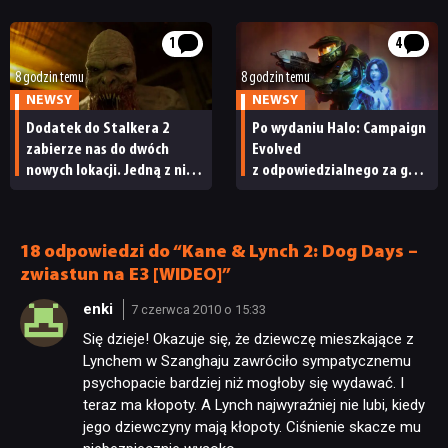
do radości
1
4
8 godzin temu
8 godzin temu
NEWSY
NEWSY
Dodatek do Stalkera 2
Po wydaniu Halo: Campaign
zabierze nas do dwóch
Evolved
nowych lokacji. Jedną z nich
z odpowiedzialnego za grę
seria obiecywała
studia zwolniono
od samego początku
pracowników
18 odpowiedzi do “Kane & Lynch 2: Dog Days –
zwiastun na E3 [WIDEO]”
enki
7 czerwca 2010 o 15:33
Się dzieje! Okazuje się, że dziewczę mieszkające z
Lynchem w Szanghaju zawróciło sympatycznemu
psychopacie bardziej niż mogłoby się wydawać. I
teraz ma kłopoty. A Lynch najwyraźniej nie lubi, kiedy
jego dziewczyny mają kłopoty. Ciśnienie skacze mu