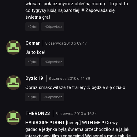
włosami połączonymi z obleśną mordą… To jest to
co tygrysy lubią najbardziej!!!! Zapowiada się
świetna gra!
Cytuj
Odpowiedz
Comar
8 czerwca 2010 o 09:47
Ja to kce!
Cytuj
Odpowiedz
Dyzio19
8 czerwca 2010 o 11:39
Coraz smakowitsze te trailery ;D będzie się działo
Cytuj
Odpowiedz
THERON23
8 czerwca 2010 o 16:34
HARDCORE!!! DONT [beeep] WITH ME!!! Co wy
gadacie jedynka byłą świetna przechodziło się ją jak
interaktywny film sensacyjny! Wciągnęła mnie tak, że