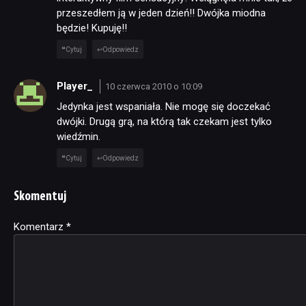
przeszedłem ją w jeden dzień!! Dwójka miodna
będzie! Kupuję!!
Cytuj
Odpowiedz
Player_
10 czerwca 2010 o 10:09
Jedynka jest wspaniała. Nie mogę się doczekać
dwójki. Drugą grą, na którą tak czekam jest tylko
wiedźmin.
Cytuj
Odpowiedz
Skomentuj
Komentarz
Alternative:
*