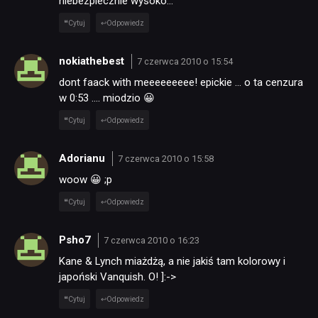
niebezpiecznie wysoko…
Cytuj
Odpowiedz
nokiathebest
7 czerwca 2010 o 15:54
dont faack with meeeeeeeee! epickie … o ta cenzura
w 0:53 …. miodzio 😀
NEWSY
Cytuj
Odpowiedz
RECENZJE
Adorianu
7 czerwca 2010 o 15:58
woow 😀 ;p
PUBLICYSTYKA
Cytuj
Odpowiedz
Psho7
KULTURA
7 czerwca 2010 o 16:23
Kane & Lynch miażdżą, a nie jakiś tam kolorowy i
japoński Vanquish. O! ]:->
RETRO
Cytuj
Odpowiedz