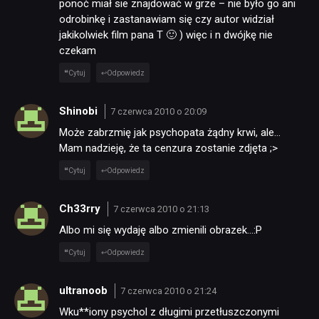
ponoć miał sie znajdować w grze – nie było go ani
odrobinkę i zastanawiam się czy autor widział
jakikolwiek film pana T 🙂 ) więc i n dwójkę nie
czekam
Cytuj
Odpowiedz
Shinobi
7 czerwca 2010 o 20:09
Może zabrzmię jak psychopata żądny krwi, ale…
Mam nadzieję, że ta cenzura zostanie zdjęta ;>
Cytuj
Odpowiedz
Ch33rry
7 czerwca 2010 o 21:13
Albo mi się wydaję albo zmienili obrazek…:P
Cytuj
Odpowiedz
ultranoob
7 czerwca 2010 o 21:24
Wku**iony psychol z długimi przetłuszczonymi