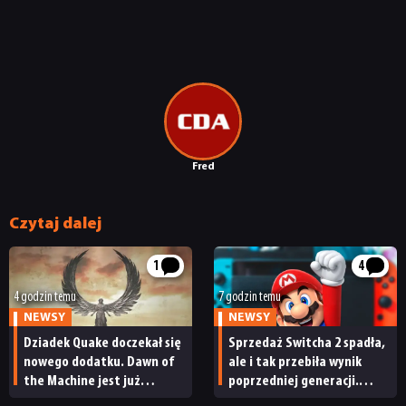
Fred
Czytaj dalej
1
4
4 godzin temu
7 godzin temu
NEWSY
NEWSY
Dziadek Quake doczekał się
Sprzedaż Switcha 2 spadła,
nowego dodatku. Dawn of
ale i tak przebiła wynik
the Machine jest już
poprzedniej generacji.
dostępny
Nintendo ma powody