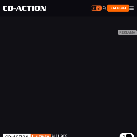


ZALOGUJ


CD-ACTION
NEWSY
24.11.2023