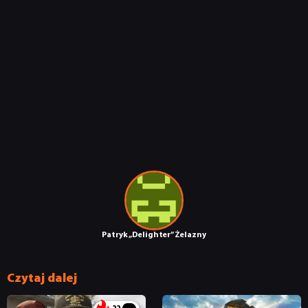
KULTURA
RETRO
TECHNOLOGIE
DYSKUSJE
JUŻ GRALIŚMY
Patryk „Delighter” Żelazny
SKLEP
Czytaj dalej