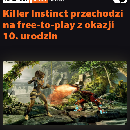
1
Killer Instinct przechodzi
na free-to-play z okazji
10. urodzin