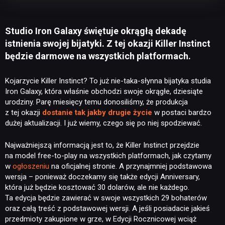
Studio Iron Galaxy świętuje okrągłą dekadę
istnienia swojej bijatyki. Z tej okazji Killer Instinct
będzie darmowe na wszystkich platformach.
Kojarzycie Killer Instinct? To już nie-taka-słynna bijatyka studia
Iron Galaxy, która właśnie obchodzi swoje okrągłe, dziesiąte
urodziny. Parę miesięcy temu donosiliśmy, że produkcja
z tej okazji
dostanie tak jakby drugie życie
w postaci bardzo
dużej aktualizacji. I już wiemy, czego się po niej spodziewać.
Najważniejszą informacją jest to, że Killer Instinct przejdzie
na model free-to-play na wszystkich platformach, jak czytamy
w
ogłoszeniu
na oficjalnej stronie. A przynajmniej podstawowa
wersja – ponieważ doczekamy się także edycji Anniversary,
która już będzie kosztować 30 dolarów, ale nie każdego.
Ta edycja będzie zawierać w swoje wszystkich 29 bohaterów
oraz całą treść z podstawowej wersji. A jeśli posiadacie jakieś
przedmioty zakupione w grze, w Edycji Rocznicowej wciąż