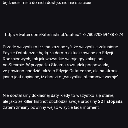
będziecie mieć do nich dostęp, nic nie stracicie.
https://twitter.com/KillerInstinct/status/1727809203694387224
Przede wszystkim trzeba zaznaczyć, że wszystkie zakupione
Edycje Ostateczne będą za darmo aktualizowane do Edycji
Rocznicowych, tak jak wszystkie wersje gry zakupione
na Steamie. W przypadku Steama rozsądek podpowiada,
że powinno chodzić także o Edycje Ostateczne, ale na stronie
jasno jest napisane, iż chodzi o „wszystkie steamowe wersje”.
NEWSY
Nie dostaliśmy dokładnej daty, kiedy to wszystko się stanie,
ale jako że Killer Instinct obchodził swoje urodziny
22 listopada
,
RECENZJE
zatem zmiany powinny wejść w życie lada moment.
PUBLICYSTYKA