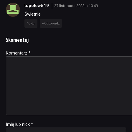
tupolew519
27 listopada 2023 o 10:49
Świetnie
Cytuj
Odpowiedz
Skomentuj
Komentarz
Alternative:
*
Imię lub nick
*