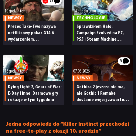
22
10 godzin temu
14 godzin temu
NEWSY
TECHNOLOGIE
Prezes Take-Two nazywa
Sprawdziłem Halo:
netfliksowy pokaz GTA 6
Campaign Evolved na PC,
wydarzeniem
PS5 i Steam Machine.
obowiązkowym. Nawet
Wygląda świetnie,
nie wie, ilu Netflix
ale ma parę problemów
ma subskrybentów
[RECENZJA TECHNICZNA]
5
16 godzin temu
07.08.2026
NEWSY
NEWSY
Dying Light 2, Gears of War:
Gothica 2 jeszcze nie ma,
E-Day i inne. Darmowe gry
ale Gothic 1 Remake
i okazje w tym tygodniu
dostanie więcej zawartości.
Twórcy zapowiadają
nadchodzące zmiany
Jedna odpowiedź do “Killer Instinct przechodzi
na free-to-play z okazji 10. urodzin”