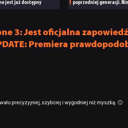
e jest już dostępny
poprzedniej generacji. N
ma powody do radości
ne 3: Jest oficjalna zapowiedź
PDATE: Premiera prawdopodob
wało precyzyjniej, szybciej i wygodniej niż myszką. 🙂