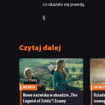
co okazało się prawdą.
§
Czytaj dalej
Przed chwilą
9 godzin 
NEWSY
NEWS
Nowe nazwiska w obsadzie „The
Dziade
Legend of Zelda”! Znamy
noweg