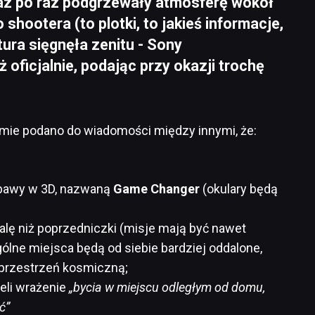
az po raz podgrzewały atmosferę wokół
 shootera (to plotki, to jakieś informacje,
tura sięgnęła zenitu - Sony
ż oficjalnie, podając przy okazji trochę
mie podano do wiadomości między innymi, że:
abawy w 3D, nazwaną
Game Changer
(okulary będą
alę niż poprzedniczki (misje mają być nawet
ólne miejsca będą od siebie bardziej oddalone,
 przestrzeń kosmiczną;
li wrażenie
„bycia w miejscu odległym od domu,
ć”