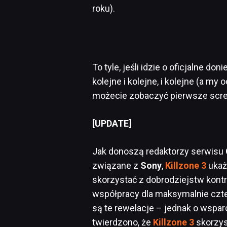
roku).
To tyle, jeśli idzie o oficjalne d
kolejne i kolejne, i kolejne (a m
możecie zobaczyć pierwsze scree
[UPDATE]
Jak donoszą redaktorzy serwisu
związane z
Sony
,
Killzone 3
ukaż
skorzystać z dobrodziejstw kont
współpracy dla maksymalnie czter
są te rewelacje – jednak o wspar
twierdzono, że
Killzone 3
skorzys