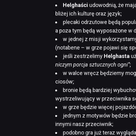
Helghaści
udowodnią, że mają
bliżej ich kulturę oraz język;
plecaki odrzutowe będą popular
a poza tym będą wyposażone w d
w jednej z misji wykorzystamy
(notabene – w grze pojawi się sp
jeśli zestrzelimy
Helghasta
uż
niczym porcja sztucznych ogni”
;
w walce wręcz będziemy mogl
ciosów;
bronie będą bardziej wybuch
wystrzeliwujący w przeciwnika ser
w grze będzie więcej pojazdó
jednym z motywów będzie bro
innymi nasz przeciwnik;
podobno gra już teraz wygląd