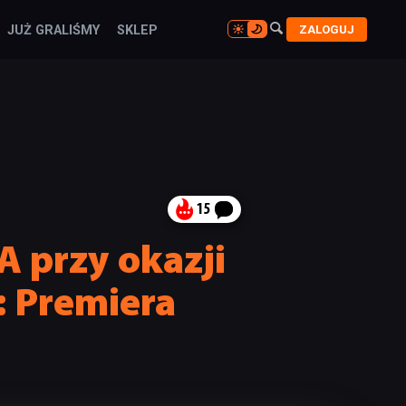

ZALOGUJ
JUŻ GRALIŚMY
SKLEP

15
 A przy okazji
 Premiera