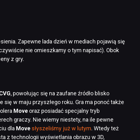
oniesienia. Zapewne lada dzień w mediach pojawią się
y oczywiście nie omieszkamy o tym napisać). Obok
ny z gry.
CVG
, powołując się na zaufane źródło blisko
e się w maju przyszłego roku. Gra ma ponoć także
rolera
Move
oraz posiadać specjalny tryb
ech graczy. Nie wiemy niestety, na ile pewne
ciu dla
Move
słyszeliśmy już w lutym
. Wtedy też
ta z technologii wyświetlania obrazu w 3D,