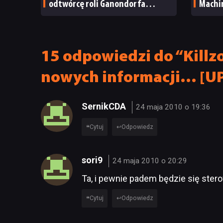
odtwórcę roli Ganondorfa
Machin
i ostatnią rolę Sama Neilla
15 odpowiedzi do “Killzo
nowych informacji… [U
SernikCDA
24 maja 2010 o 19:36
Cytuj
Odpowiedz
sori9
24 maja 2010 o 20:29
Ta, i pewnie padem będzie się stero
Cytuj
Odpowiedz