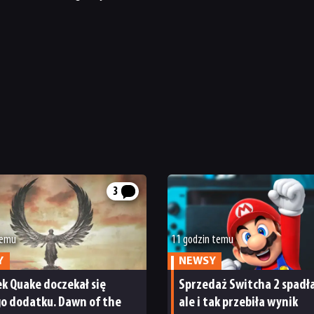
3
temu
11 godzin temu
Y
NEWSY
k Quake doczekał się
Sprzedaż Switcha 2 spadł
o dodatku. Dawn of the
ale i tak przebiła wynik