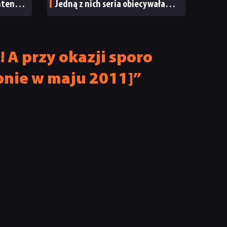
intendo
Jedną z nich seria obiecywała
od samego początku
! A przy okazji sporo
nie w maju 2011]”