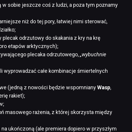
 w sobie jeszcze coś z ludzi, a poza tym poznamy
niejsze niż do tej pory, łatwiej nimi sterować,
ziałko;
 plecak odrzutowy do skakania z kry na krę
oro etapów arktycznych);
ywającego plecaka odrzutowego,
„wybuchnie
i wyprowadzać całe kombinacje śmiertelnych
owe (jedną z nowości będzie wspomniany
Wasp
,
ię rakiet);
w;
ń masowego rażenia, z której skorzysta między
a na ukończoną (ale premiera dopiero w przyszłym