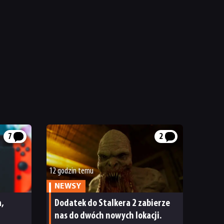
7
2
12 godzin temu
NEWSY
a,
Dodatek do Stalkera 2 zabierze
nas do dwóch nowych lokacji.