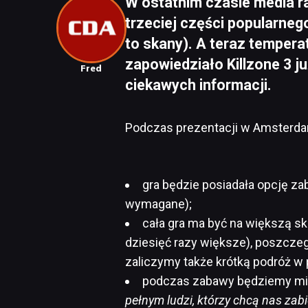
W ostatnim czasie media r
trzeciej części popularnego
to skany). A teraz tempera
zapowiedziało Killzone 3 ju
Fred
ciekawych informacji.
Podczas prezentacji w Amsterda
gra będzie posiadała opcję z
wymagane);
cała gra ma być na większą sk
dziesięć razy większe), poszczeg
zaliczymy także krótką podróż w
podczas zabawy będziemy mie
pełnym ludzi, którzy chcą nas zabi