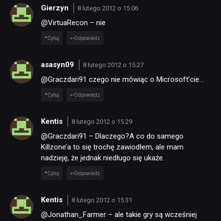
Gierzyn
8 lutego 2012 o 15:06
@VirtuaRecon – nie
Cytuj
Odpowiedz
asasyn09
8 lutego 2012 o 15:27
@Graczdari91 czego nie mówiąc o Microsoft’cie…
Cytuj
Odpowiedz
Kentis
8 lutego 2012 o 15:29
@Graczdari91 – Dlaczego?A co do samego
Killzone’a to się trochę zawiodłem, ale mam
nadzieję, że jednak niedługo się ukaże.
Cytuj
Odpowiedz
Kentis
8 lutego 2012 o 15:31
@Jonathan_Farmer – ale takie gry są wcześniej