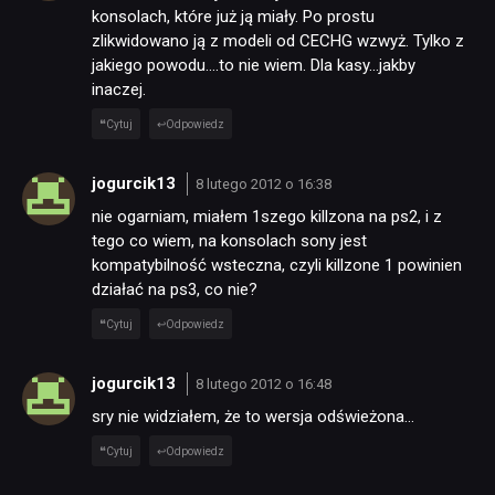
konsolach, które już ją miały. Po prostu
zlikwidowano ją z modeli od CECHG wzwyż. Tylko z
jakiego powodu….to nie wiem. Dla kasy…jakby
inaczej.
Cytuj
Odpowiedz
jogurcik13
8 lutego 2012 o 16:38
nie ogarniam, miałem 1szego killzona na ps2, i z
tego co wiem, na konsolach sony jest
kompatybilność wsteczna, czyli killzone 1 powinien
działać na ps3, co nie?
Cytuj
Odpowiedz
jogurcik13
8 lutego 2012 o 16:48
sry nie widziałem, że to wersja odświeżona…
Cytuj
Odpowiedz