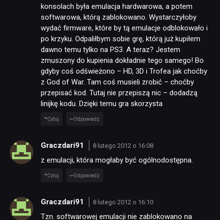
konsolach była emulacja hardwarowa, a potem
softwarowa, którą zablokowano. Wystarczyłoby
wydać firmware, które by tą emulacje odblokowało i
po krzyku. Odpaliłbym sobie grę, którą już kupiłem
dawno temu tylko na PS3. A teraz? Jestem
zmuszony do kupienia dokładnie tego samego! Bo
gdyby coś odświeżono – HD, 3D i Trofea jak choćby
z God of War. Tam coś musieli zrobić – choćby
przepisać kod. Tutaj nie przepiszą nic – dodadzą
linijkę kodu. Dzięki temu gra skorzysta
Cytuj
Odpowiedz
Graczdari91
8 lutego 2012 o 16:08
z emulacji, która mogłaby być ogólnodostępna.
Cytuj
Odpowiedz
Graczdari91
8 lutego 2012 o 16:10
Tzn. softwarowej emulacji nie zablokowano na