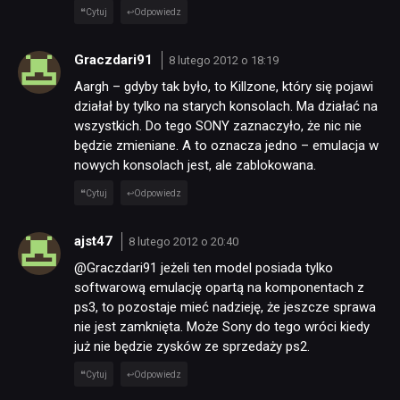
Cytuj
Odpowiedz
Graczdari91
8 lutego 2012 o 18:19
Aargh – gdyby tak było, to Killzone, który się pojawi
działał by tylko na starych konsolach. Ma działać na
wszystkich. Do tego SONY zaznaczyło, że nic nie
będzie zmieniane. A to oznacza jedno – emulacja w
nowych konsolach jest, ale zablokowana.
Cytuj
Odpowiedz
ajst47
8 lutego 2012 o 20:40
@Graczdari91 jeżeli ten model posiada tylko
softwarową emulację opartą na komponentach z
ps3, to pozostaje mieć nadzieję, że jeszcze sprawa
nie jest zamknięta. Może Sony do tego wróci kiedy
już nie będzie zysków ze sprzedaży ps2.
Cytuj
Odpowiedz