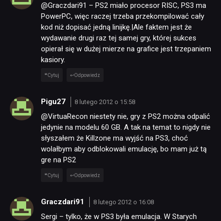
@Graczdari91 – PS2 miało procesor RISC, PS3 ma
PowerPC, więc raczej trzeba przekompilować cały
DYSKUSJE
kod niż dopisać jedną linijkę.|Ale faktem jest że
wydawanie drugi raz tej samej gry, której sukces
opierał się w dużej mierze na grafice jest trzepaniem
JUŻ GRALIŚMY
kasiory.
Cytuj
Odpowiedz
SKLEP
Pigu27
8 lutego 2012 o 15:58
@VirtuaRecon niestety nie, gry z PS2 można odpalić
jedynie na modelu 60 GB. A tak na temat to nigdy nie
słyszałem że Killzone ma wyjść na PS3, choć
wolałbym aby odblokowali emulację, bo mam już tą
gre na PS2
Cytuj
Odpowiedz
Graczdari91
8 lutego 2012 o 16:08
Sergi – tylko, że w PS3 była emulacja. W Starych