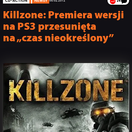
CD-ACTION
NEWSY
08.02.2012
24
Killzone: Premiera wersji
na PS3 przesunięta
na „czas nieokreślony”