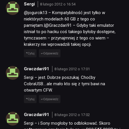
Sergi
8 lutego 2012 o 16:54
@jogurcik13 – Kompatybilność jest tylko w
niektórych modelach 60 GB z tego co
pamiętam.|@Graczdari91 – Gdyby taki emulator
istniał to po hacku coś takiego byłoby dostępne,
tymczasem – przynajmniej z tego co wiem –
krakerzy nie wprowadzili takiej opcji.
Cytuj
Odpowiedz
Graczdari91
8 lutego 2012 o 17:01
Sergi – jest. Dobrze poszukaj. Choćby
CobraUSB….ale mało kto się z tymi bawi na
otwartym CFW.
Cytuj
Odpowiedz
Graczdari91
8 lutego 2012 o 17:02
Sergi – i Sony mogłoby to odblokować. Skoro