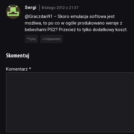
Sergi
8 lutego 2012 o 21:37
@Graczdari91 – Skoro emulacja softowa jest
możliwa, to po co w ogóle produkowano wersje z
bebechami PS2? Przecież to tylko dodatkowy koszt.
Cytuj
Odpowiedz
Skomentuj
Komentarz
Alternative:
*