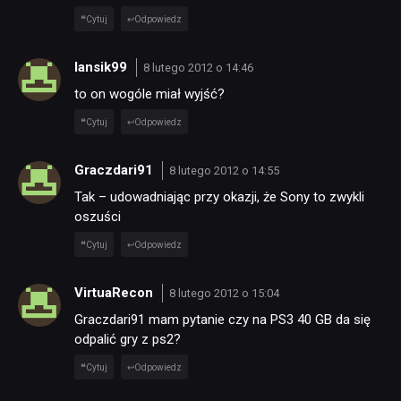
Cytuj
Odpowiedz
lansik99
8 lutego 2012 o 14:46
to on wogóle miał wyjść?
Cytuj
Odpowiedz
Graczdari91
8 lutego 2012 o 14:55
Tak – udowadniając przy okazji, że Sony to zwykli
oszuści
Cytuj
Odpowiedz
VirtuaRecon
8 lutego 2012 o 15:04
Graczdari91 mam pytanie czy na PS3 40 GB da się
odpalić gry z ps2?
Cytuj
Odpowiedz