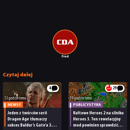
Fred
Czytaj dalej
4
29
13 godzin temu
19 godzin temu
NEWSY
PUBLICYSTYKA
Jeden z twórców serii
Kultowe Heroes 2 na silniku
Dragon Age tłumaczy
Heroes 3. Ten rewelacyjny
sukces Baldur’s Gate’a 3.
mod powinien sprawdzić