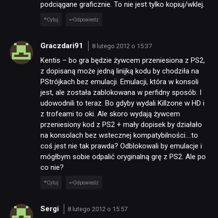
podciągane graficznie. To nie jest tylko kopiuj/wklej.
Cytuj
Odpowiedz
Graczdari91
NEWSY
8 lutego 2012 o 15:37
Kentis – bo gra będzie żywcem przeniesiona z PS2,
z dopisaną może jedną linijką kodu by chodziła na
RECENZJE
PStrójkach bez emulacji. Emulacji, która w konsoli
jest, ale została zablokowana w perfidny sposób. I
udowodnili to teraz. Bo gdyby wydali Killzone w HD i
PUBLICYSTYKA
z trofeami to oki. Ale skoro wydają żywcem
przeniesiony kod z PS2 + mały dopisek by działało
na konsolach bez wstecznej kompatybilności….to
KULTURA
coś jest nie tak prawda? Odblokowali by emulacje i
mógłbym sobie odpalić oryginalną grę z PS2. Ale po
co nie?
RETRO
Cytuj
Odpowiedz
TECHNOLOGIE
Sergi
8 lutego 2012 o 15:57