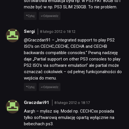
softwarowa emulacja była np. w PS3 FAT 80GB to i
może być w np. PS3 SLIM 250GB. To nie problem.
Cytuj
Odpowiedz
Sergi
8 lutego 2012 o 18:12
@Graczdari91 – „Integrated support to play PS2
ISO’s on CECHC,CECHE, CECHA and CECHB
backwards compatible consoles.” Pewną nadzieję
daje „Partial support on other PS3 consoles to play
PS2 ISO’s via software emulation” ale partial może
oznaczać cokolwiek – od pełnej funkcjonalności do
wejścia do menu.
Cytuj
Odpowiedz
Graczdari91
8 lutego 2012 o 18:17
Aargh – mylisz się. Model np. CECHCxx posiada
tylko softwarową emulację opartą wyłącznie na
bebechach ps3.