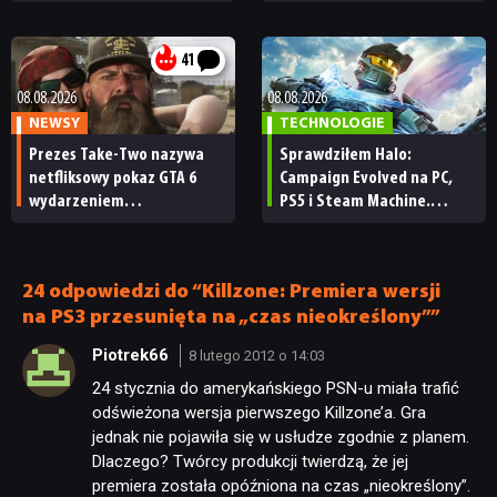
„Zrobili to, co należało
każdy fan
zrobić przy tak dużej
przerwie”
41
08.08.2026
08.08.2026
NEWSY
TECHNOLOGIE
Prezes Take-Two nazywa
Sprawdziłem Halo:
netfliksowy pokaz GTA 6
Campaign Evolved na PC,
wydarzeniem
PS5 i Steam Machine.
obowiązkowym. Nawet
Wygląda świetnie,
nie wie, ilu Netflix
ale ma parę problemów
ma subskrybentów
[RECENZJA TECHNICZNA]
24 odpowiedzi do “Killzone: Premiera wersji
na PS3 przesunięta na „czas nieokreślony””
Piotrek66
8 lutego 2012 o 14:03
24 stycznia do amerykańskiego PSN-u miała trafić
odświeżona wersja pierwszego Killzone’a. Gra
jednak nie pojawiła się w usłudze zgodnie z planem.
Dlaczego? Twórcy produkcji twierdzą, że jej
premiera została opóźniona na czas „nieokreślony”.