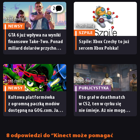
2
PUBLICYSTYKA
Przed chwilą
Przed chwilą
NEWSY
KULTURA
SZPILE
GTA 6 już wpływa na wyniki
finansowe Take-Two. Ponad
Szpile: Xbox Czechy to już
miliard dolarów przychodu
sercem Xbox Polska!
RETRO
i reakcja giełdy
TECHNOLOGIE
Przed chwilą
Przed chwilą
NEWSY
PUBLICYSTYKA
DYSKUSJE
Kultowa platformówka
Kto grał w deathmatch
z ogromną paczką modów
w CS2, ten w cyrku się
dostępną na GOG.com. Jazz
nie śmieje. Aż nie mogę
JUŻ GRALIŚMY
Jackrabbit 2 Plus
uwierzyć, że Valve nic
pobierzecie jednym
nie robi z tym burdelem
kliknięciem
SKLEP
8 odpowiedzi do “Kinect może pomagać