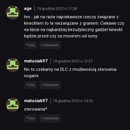
age
19 grudnia 2012 o 11:28
hm… jak na razie najciekawsze rzeczy związane z
kinecktem to te niezwiązane z graniem. Ciekawe czy
na liście na najbardziej bezużyteczny gadżet kineckt
będzie przed czy za move’em od sony.
Cytuj
Odpowiedz
matusiak97
19 grudnia 2012 o 12:37
No to czekamy na DLC z możliwością sterownia
nogami.
Cytuj
Odpowiedz
matusiak97
19 grudnia 2012 o 14:55
sterowania*
Cytuj
Odpowiedz