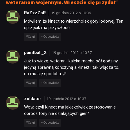
weteranom wojennym. Wreszcie się przyda!”
RaZzzZoR
19 grudnia 2012 o 10:36
Mówiłem że kinect to wierzchołek góry lodowej. Ten
sprzęcik ma przyszłość.
Cytuj
Odpowiedz
paintball_X
19 grudnia 2012 o 10:37
Już to widzę: weteran- kaleka macha pół godziny
jedyną sprawną kończyną a Kinekt i tak włącza to,
co mu się spodoba. ;P
Cytuj
Odpowiedz
zoldator
19 grudnia 2012 o 10:37
Wow, czyli Kinect ma jakiekolwiek zastosowanie
oprócz tony nie działających gier?
Cytuj
Odpowiedz