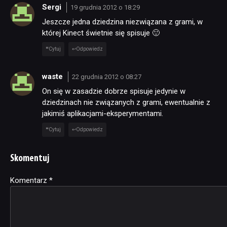
Sergi
19 grudnia 2012 o 18:29
Jeszcze jedna dziedzina niezwiązana z grami, w
której Kinect świetnie się spisuje 🙂
Cytuj
Odpowiedz
waste
22 grudnia 2012 o 08:27
On się w zasadzie dobrze spisuje jedynie w
dziedzinach nie związanych z grami, ewentualnie z
jakimiś aplikacjami-eksperymentami.
Cytuj
Odpowiedz
Skomentuj
Komentarz
Alternative:
*