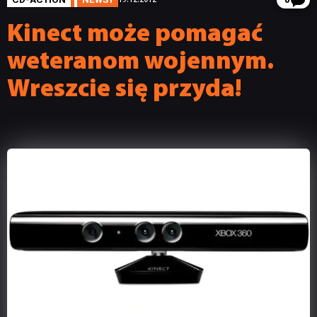
8
Kinect może pomagać
weteranom wojennym.
Wreszcie się przyda!