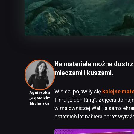
Na materiale można dostrz
mieczami i kuszami.
W sieci pojawiły się
kolejne mate
Agnieszka
„AgaMich”
filmu „Elden Ring”. Zdjęcia do na
Michalska
w malowniczej Walii, a sama ekr
ostatnich lat nabiera coraz wyraź