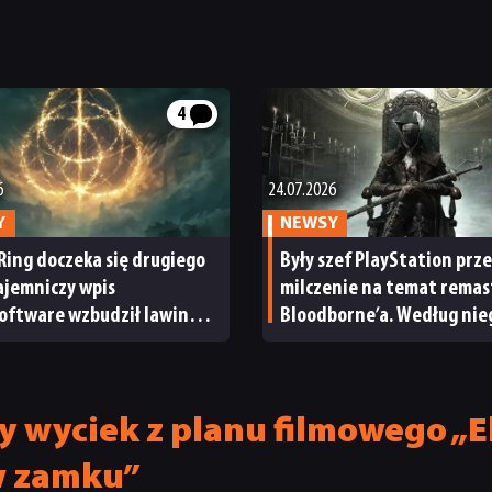
4
6
24.07.2026
Y
NEWSY
Ring doczeka się drugiego
Były szef PlayStation prz
ajemniczy wpis
milczenie na temat remas
oftware wzbudził lawinę
Bloodborne’a. Według nie
acji
brak jest „tajemnicą”
y wyciek z planu filmowego „
w zamku”