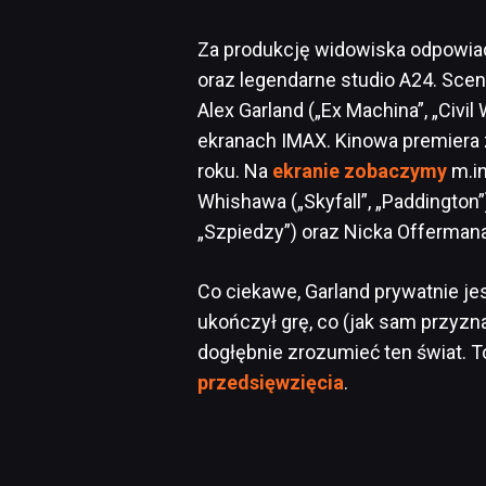
Za produkcję widowiska odpowia
oraz legendarne studio A24. Scen
Alex Garland („Ex Machina”, „Civil
ekranach IMAX. Kinowa premiera 
roku. Na
ekranie zobaczymy
m.in
Whishawa („Skyfall”, „Paddington”
„Szpiedzy”) oraz Nicka Offermana 
Co ciekawe, Garland prywatnie j
ukończył grę, co (jak sam przyzn
dogłębnie zrozumieć ten świat. T
przedsięwzięcia
.