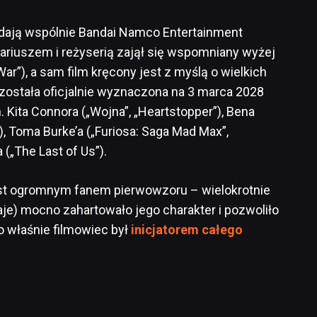
dają wspólnie Bandai Namco Entertainment
ariuszem i reżyserią zajął się wspomniany wyżej
 War”), a sam film kręcony jest z myślą o wielkich
została oficjalnie wyznaczona na 3 marca 2028
. Kita Connora („Wojna”, „Heartstopper”), Bena
), Toma Burke’a („Furiosa: Saga Mad Max”,
(„The Last of Us”).
est ogromnym fanem pierwowzoru – wielokrotnie
aje) mocno zahartowało jego charakter i pozwoliło
o właśnie filmowiec był
inicjatorem całego