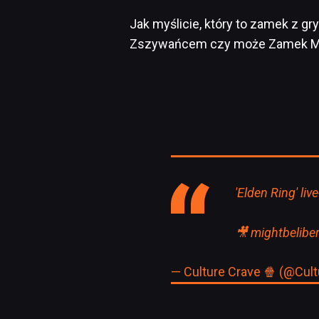
Jak myślicie, który to zamek z 
Zszywańcem czy może Zamek Mo
'Elden Ring' li
🎥 mightbeliber
— Culture Crave 🍿 (@Cul