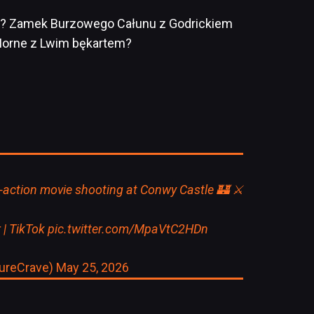
gry? Zamek Burzowego Całunu z Godrickiem
rne z Lwim bękartem?
ve-action movie shooting at Conwy Castle 🏰 ⚔️
 | TikTok
pic.twitter.com/MpaVtC2HDn
tureCrave)
May 25, 2026