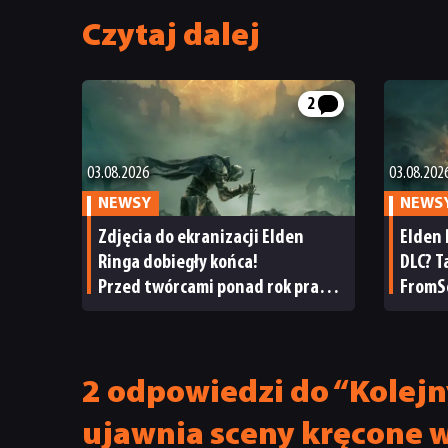
Czytaj dalej
2
03.08.2026
03.08.202
NEWSY
NEWS
Zdjęcia do ekranizacji Elden
Elden 
Ringa dobiegły końca!
DLC? T
Przed twórcami ponad rok pracy
FromS
nad efektami
spekul
2 odpowiedzi do “Kolejn
ujawnia sceny kręcone 