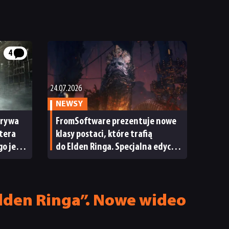
4
24.07.2026
NEWSY
erywa
FromSoftware prezentuje nowe
tera
klasy postaci, które trafią
go jego
do Elden Ringa. Specjalna edycja
gry coraz bliżej
Elden Ringa”. Nowe wideo