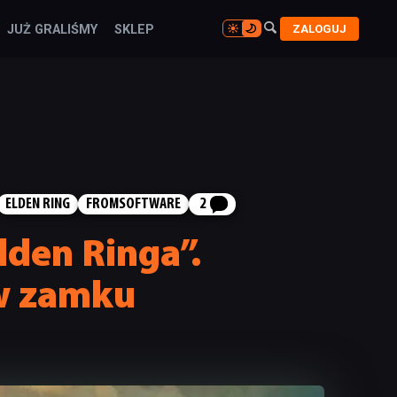

ZALOGUJ
JUŻ GRALIŚMY
SKLEP

ELDEN RING
FROMSOFTWARE
2
lden Ringa”.
 w zamku