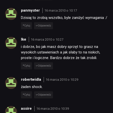
KULTURA
panmyster
16 marca 2010 o 10:17
Dzisiaj to zrobią wszstko, byle zaniżyć wymagania :/
RETRO
Cytuj
Odpowiedz
TECHNOLOGIE
Ike
16 marca 2010 o 10:27
i dobrze, bo jak masz dobry sprzęt to grasz na
DYSKUSJE
wysokich ustawieniach a jak słaby to na niskich,
proste i logiczne. Bardzo dobrze że tak zrobili.
Cytuj
Odpowiedz
JUŻ GRALIŚMY
robertwidla
16 marca 2010 o 10:29
SKLEP
żaden shock.
Cytuj
Odpowiedz
assire
16 marca 2010 o 10:39