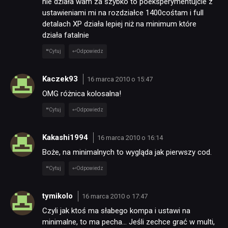
nie działa wam za szybko to poeksperymentujcie z
ustawieniami mi na rozdziałce 1400cośtam i full
detalach XP działa lepiej niż na minimum które
działa fatalnie
Cytuj
Odpowiedz
Kaczek93
16 marca 2010 o 15:47
OMG różnica kolosalna!
Cytuj
Odpowiedz
Kakashi1994
16 marca 2010 o 16:14
Boże, na minimalnych to wygląda jak pierwszy cod.
Cytuj
Odpowiedz
tymikolo
16 marca 2010 o 17:47
Czyli jak ktoś ma słabego kompa i ustawi na
minimalne, to ma pecha… Jeśli zechce grać w multi,