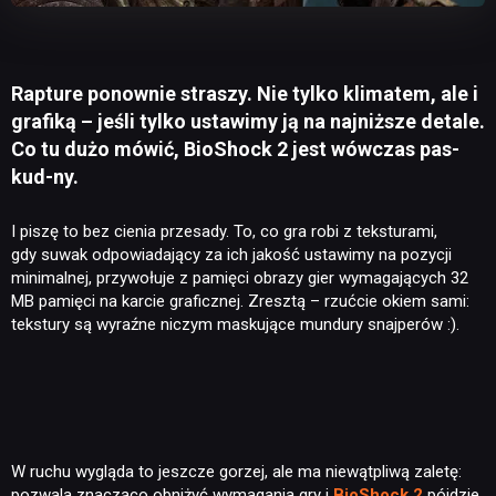
Rapture ponownie straszy. Nie tylko klimatem, ale i
grafiką – jeśli tylko ustawimy ją na najniższe detale.
Co tu dużo mówić, BioShock 2 jest wówczas pas-
kud-ny.
I piszę to bez cienia przesady. To, co gra robi z teksturami,
gdy suwak odpowiadający za ich jakość ustawimy na pozycji
minimalnej, przywołuje z pamięci obrazy gier wymagających 32
MB pamięci na karcie graficznej. Zresztą – rzućcie okiem sami:
tekstury są wyraźne niczym maskujące mundury snajperów :).
W ruchu wygląda to jeszcze gorzej, ale ma niewątpliwą zaletę:
pozwala znacząco obniżyć wymagania gry i
BioShock 2
pójdzie