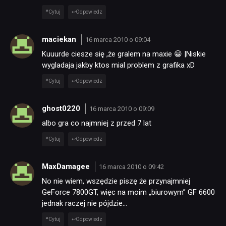
Cytuj
Odpowiedz
maciekan
16 marca 2010 o 09:04
Kuuurde ciesze się ,że gralem na maxie 😀 |Niskie
wygladaja jakby ktos mial problem z grafika xD
Cytuj
Odpowiedz
ghost0220
16 marca 2010 o 09:09
albo gra co najmniej z przed 7 lat
NEWSY
Cytuj
Odpowiedz
MaxDamagee
RECENZJE
16 marca 2010 o 09:42
No nie wiem, wszędzie piszę że przynajmniej
GeForce 7800GT, więc na moim „biurowym” GF 6600
PUBLICYSTYKA
jednak raczej nie pójdzie…
Cytuj
Odpowiedz