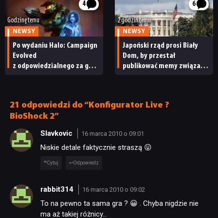
4
6
Godzinę temu
2 godzin temu
NEWSY
NEWSY
Po wydaniu Halo: Campaign
Japoński rząd prosi Biały
Evolved
Dom, by przestał
z odpowiedzialnego za grę
publikować memy związane
studia zwolniono
z japońskimi grami wideo.
pracowników
„To niewłaściwe”
21 odpowiedzi do “Konfigurator Live ?
BioShock 2”
Slavkovic
16 marca 2010 o 09:01
Niskie detale faktycznie straszą 😛
Cytuj
Odpowiedz
rabbit314
16 marca 2010 o 09:02
To na pewno ta sama gra ? 😀 . Chyba nigdzie nie
ma aż takiej różnicy…