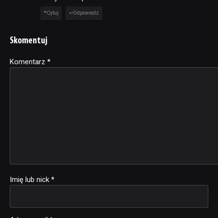
Cytuj
Odpowiedz
Skomentuj
Komentarz
Alternative:
*
Imię lub nick
*