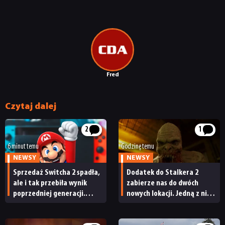
Fred
Czytaj dalej
2
1
6 minut temu
Godzinę temu
NEWSY
NEWSY
Sprzedaż Switcha 2 spadła,
Dodatek do Stalkera 2
ale i tak przebiła wynik
zabierze nas do dwóch
poprzedniej generacji.
nowych lokacji. Jedną z nich
Nintendo ma powody
seria obiecywała
do radości
od samego początku