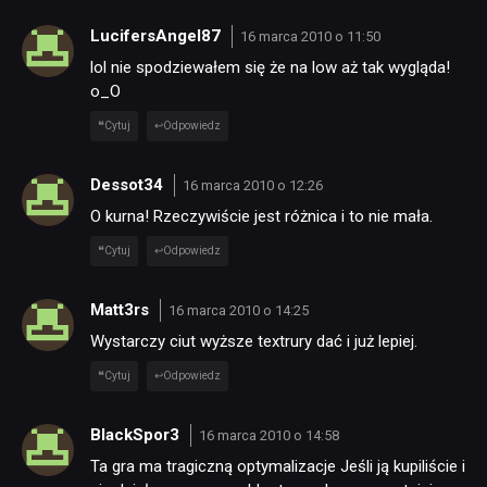
LucifersAngel87
16 marca 2010 o 11:50
lol nie spodziewałem się że na low aż tak wygląda!
o_O
Cytuj
Odpowiedz
Dessot34
16 marca 2010 o 12:26
O kurna! Rzeczywiście jest różnica i to nie mała.
Cytuj
Odpowiedz
Matt3rs
16 marca 2010 o 14:25
Wystarczy ciut wyższe textrury dać i już lepiej.
Cytuj
Odpowiedz
BlackSpor3
16 marca 2010 o 14:58
Ta gra ma tragiczną optymalizacje Jeśli ją kupiliście i