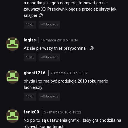
a napotka jakiegoś campera, to nawet go nie
zauważy XD Przeciwnik będzie przecież ukryty jak
snajper 😉
Cytuj
Odpowiedz
legiss
16 marca 2010 o 18:04
Aż sie pierwszy thief przypomina… 😛
Cytuj
Odpowiedz
ghost1216
20 marca 2010 o 13:07
ohyda i to ma być produkcja 2010 roku mario
ładniejszy
Cytuj
Odpowiedz
fenix00
27 marca 2010 o 13:23
No po to są ustawienia grafiki , żeby gra chodziła na
różnych komputerach.