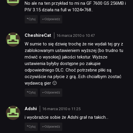
No ale na ten przykład to mi na GF 7600 GS 256MB i
PIV 3.15 działa na full w 1024×768..
Cytuj
Odpowiedz
CheshireCat
16 marca 2010 o 10:47
W sumie to się dziwię trochę że nie wydali tej gry z
zablokowanym ustawieniem wyższej (bo trudno tu
mówić o wysokiej) jakości tekstur. Wyższe
ustawienia byłyby dostępne po zakupie
odpowiedniego DLC. Choć potrzebne pliki są
oczywiście na płycie z grą…Ech chciałbym zostać
wydawcą gier 🙂
Cytuj
Odpowiedz
Adshi
16 marca 2010 o 11:25
i wyobraźcie sobie że Adshi grał na takich…
Cytuj
Odpowiedz