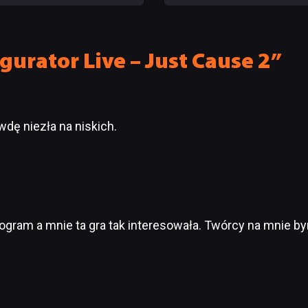
wody do radości
od samego początku
urator Live – Just Cause 2”
wdę niezła na niskich.
 pogram a mnie ta gra tak interesowała. Twórcy na mnie by