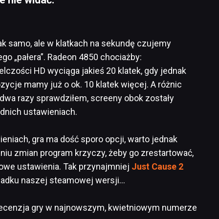
tak samo, ale w klatkach na sekundę czujemy
go „pałera”. Radeon 4850 chociażby:
czości HD wyciąga jakieś 20 klatek, gdy jednak
cje mamy już o ok. 10 klatek więcej. A różnic
 dwa razy sprawdziłem, screeny obok zostały
ednich ustawieniach.
ieniach, gra ma dość sporo opcji, warto jednak
iu zmian program krzyczy, żeby go zrestartować,
we ustawienia. Tak przynajmniej
Just Cause 2
ypadku naszej steamowej wersji…
recenzja gry w najnowszym, kwietniowym numerze