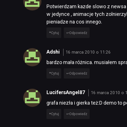
Potwierdzam kazde slowo z newsa 😀
w jedynce , animacje tych zolnierzyk
pieniadze na cos innego.
Cytuj
Odpowiedz
Adshi
16 marca 2010 o 11:26
bardzo mała różnica. musiałem spra
Cytuj
Odpowiedz
LucifersAngel87
16 marca 2010 o 
grafa niezła i gierka też:D demo to p
Cytuj
Odpowiedz