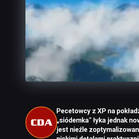
Pecetowcy z XP na pokładzi
„siódemka” łyka jednak now
jest nieźle zoptymalizowan
niskimi detalami praktyczni