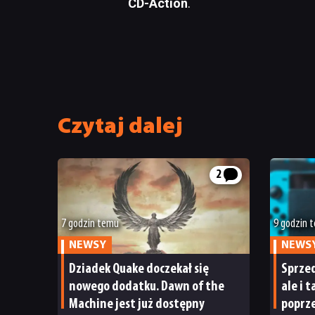
CD-Action
.
Czytaj dalej
2
7 godzin temu
9 godzin 
NEWSY
NEWS
Dziadek Quake doczekał się
Sprzed
nowego dodatku. Dawn of the
ale i 
Machine jest już dostępny
poprze