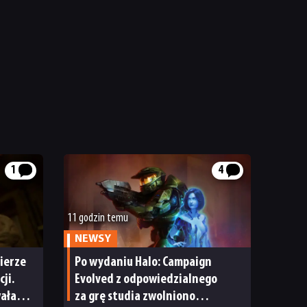
1
4
11 godzin temu
NEWSY
ierze
Po wydaniu Halo: Campaign
ji.
Evolved z odpowiedzialnego
wała
za grę studia zwolniono