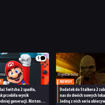
5
temu
10 godzin temu
Y
NEWSY
aż Switcha 2 spadła,
Dodatek do Stalkera 2 zab
tak przebiła wynik
nas do dwóch nowych lokac
dniej generacji. Nintendo
Jedną z nich seria obiecy