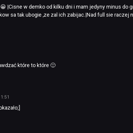
 |Cisne w demko od kilku dni i mam jedyny minus do gry
ow sa tak ubogie ,ze zal ich zabijac.|Nad full sie raczej
wdzać które to które 🙂
11:51
okazało;]