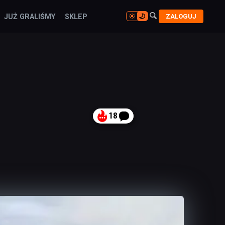

ZALOGUJ
JUŻ GRALIŚMY
SKLEP

18