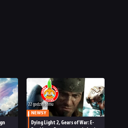
22 godzin temu
NEWSY
ign
Dying Light 2, Gears of War: E-