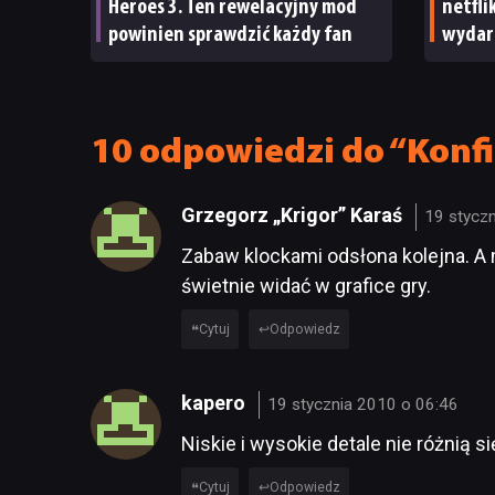
Heroes 3. Ten rewelacyjny mod
netfli
powinien sprawdzić każdy fan
wydar
Nawet 
ma su
10 odpowiedzi do “Konfi
Grzegorz „Krigor” Karaś
19 stycz
Zabaw klockami odsłona kolejna. A
świetnie widać w grafice gry.
Cytuj
Odpowiedz
kapero
19 stycznia 2010 o 06:46
Niskie i wysokie detale nie różnią s
Cytuj
Odpowiedz