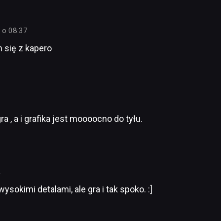
 o 08:37
 się z kapero
 , a i grafika jest moooocno do tyłu.
2
ysokimi detalami, ale gra i tak spoko. :]