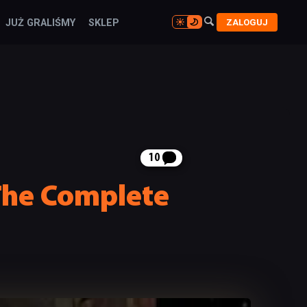

ZALOGUJ
JUŻ GRALIŚMY
SKLEP

10
 The Complete