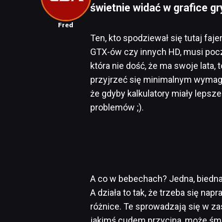
świetnie widać w grafice gr
Fred
Ten, kto spodziewał się tutaj fa
GTX-ów czy innych HD, musi pocz
która nie dość, że ma swoje lata,
przyjrzeć się minimalnym wyma
że gdyby kalkulatory miały lepsz
problemów ;).
A co w bebechach? Jedna, biedna 
A działa to tak, że trzeba się na
różnice. Te sprowadzają się w zas
jakimś cudem przycina, może śmi