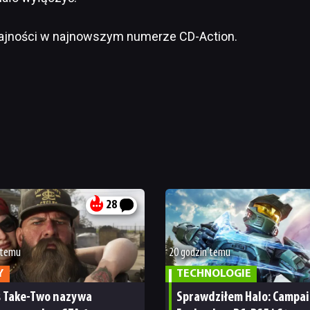
dajności w najnowszym numerze CD-Action.
28
 temu
20 godzin temu
Y
TECHNOLOGIE
s Take-Two nazywa
Sprawdziłem Halo: Campa