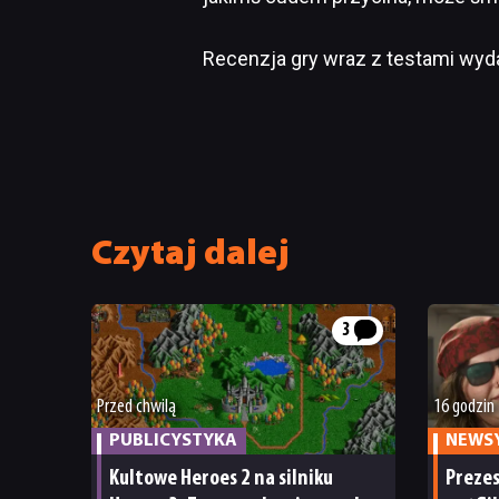
Recenzja gry wraz z testami wy
Czytaj dalej
3
Przed chwilą
16 godzin
PUBLICYSTYKA
NEWS
Kultowe Heroes 2 na silniku
Preze