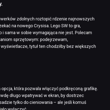
y.
jerwerków zdolnych roztopić rdzenie najnowszych
ekać na nowego Crysisa. Lego SW to gra,
 to i sama w sobie wymagająca nie jest. Polecam
ganiom sprzętowym: podejrzewam,
e wyświetlacze, tytuł ten chodziłby bez większych
opcja, która pozwala włączyć podkręconą grafikę.
prawdę długo wpatrywać w ekran, by dostrzec
adzie tylko do cieniowania – ale jeśli komuś
ało wyłączyć.