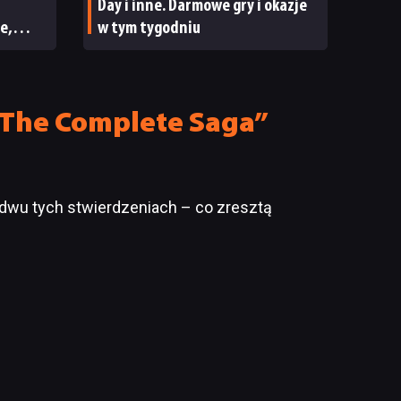
Day i inne. Darmowe gry i okazje
e,
w tym tygodniu
ECENZJA
: The Complete Saga”
ydwu tych stwierdzeniach – co zresztą