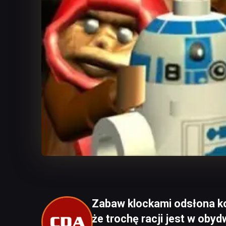
Zabaw klockami odsłona k
że trochę racji jest w oby