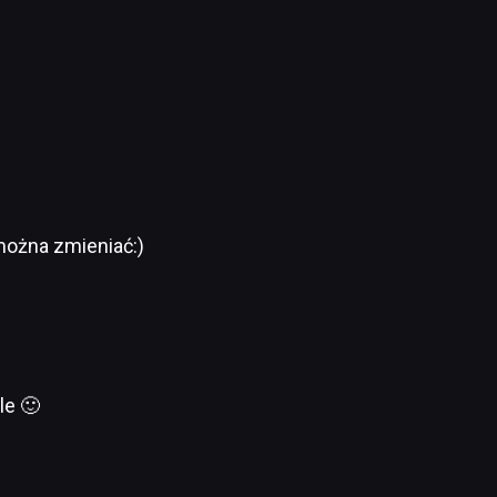
 można zmieniać:)
le 🙂