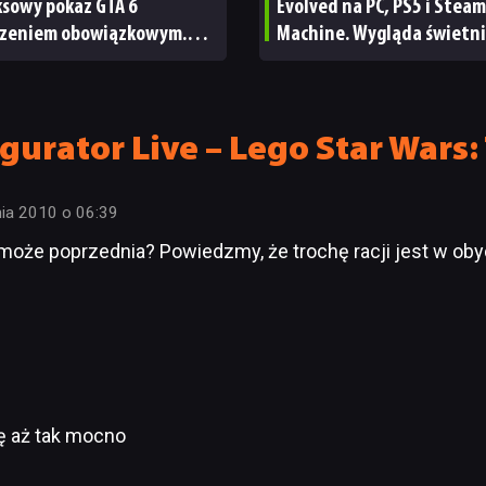
ksowy pokaz GTA 6
Evolved na PC, PS5 i Steam
zeniem obowiązkowym.
Machine. Wygląda świetni
nie wie, ilu Netflix
ale ma parę problemów [R
bskrybentów
TECHNICZNA]
gurator Live – Lego Star Wars
nia 2010 o 06:39
 może poprzednia? Powiedzmy, że trochę racji jest w ob
ię aż tak mocno