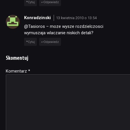
Cytuj
Odpowiedz
Konradzinski
13 kwietnia 2010 o 13:54
@Tasioros – moze wysze rozdzielczosci
wymuszaja wlaczanie niskich detali?
Cytuj
Odpowiedz
Skomentuj
Komentarz
Alternative:
*