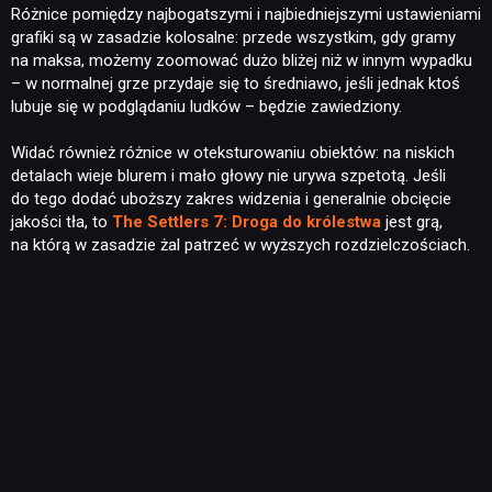
Różnice pomiędzy najbogatszymi i najbiedniejszymi ustawieniami
grafiki są w zasadzie kolosalne: przede wszystkim, gdy gramy
na maksa, możemy zoomować dużo bliżej niż w innym wypadku
– w normalnej grze przydaje się to średniawo, jeśli jednak ktoś
lubuje się w podglądaniu ludków – będzie zawiedziony.
Widać również różnice w oteksturowaniu obiektów: na niskich
detalach wieje blurem i mało głowy nie urywa szpetotą. Jeśli
do tego dodać uboższy zakres widzenia i generalnie obcięcie
jakości tła, to
The Settlers 7: Droga do królestwa
jest grą,
na którą w zasadzie żal patrzeć w wyższych rozdzielczościach.
NEWSY
RECENZJE
PUBLICYSTYKA