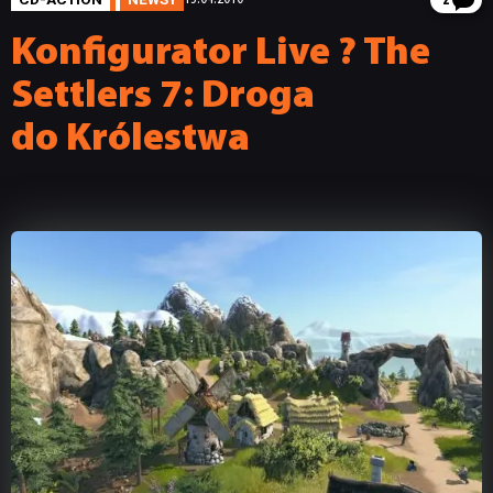
2
Konfigurator Live ? The
Settlers 7: Droga
do Królestwa