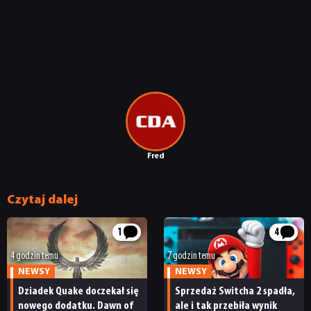
KULTURA
RETRO
TECHNOLOGIE
DYSKUSJE
Fred
JUŻ GRALIŚMY
Czytaj dalej
1
4
SKLEP
4 godzin temu
7 godzin temu
NEWSY
NEWSY
Dziadek Quake doczekał się
Sprzedaż Switcha 2 spadła,
nowego dodatku. Dawn of
ale i tak przebiła wynik