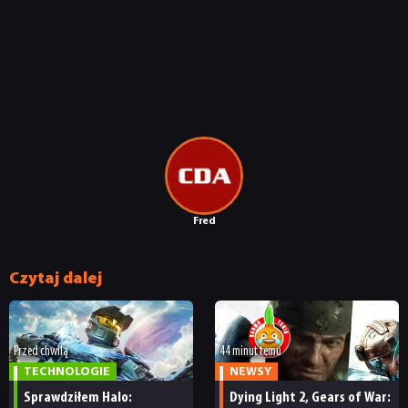
NEWSY
Fred
RECENZJE
Czytaj dalej
PUBLICYSTYKA
Przed chwilą
44 minut temu
KULTURA
TECHNOLOGIE
NEWSY
Sprawdziłem Halo:
Dying Light 2, Gears of War: