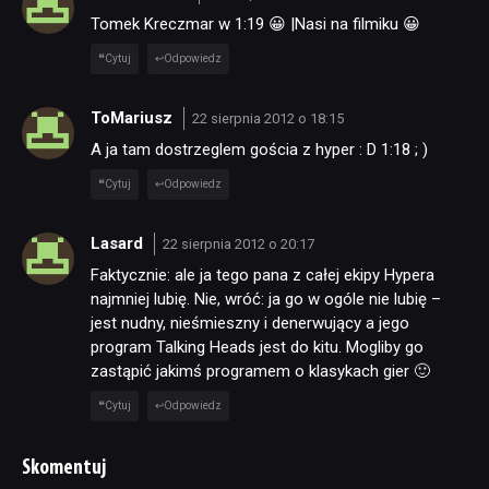
Tomek Kreczmar w 1:19 😀 |Nasi na filmiku 😀
Cytuj
Odpowiedz
ToMariusz
22 sierpnia 2012 o 18:15
A ja tam dostrzeglem gościa z hyper : D 1:18 ; )
Cytuj
Odpowiedz
Lasard
22 sierpnia 2012 o 20:17
Faktycznie: ale ja tego pana z całej ekipy Hypera
najmniej lubię. Nie, wróć: ja go w ogóle nie lubię –
jest nudny, nieśmieszny i denerwujący a jego
program Talking Heads jest do kitu. Mogliby go
zastąpić jakimś programem o klasykach gier 🙂
Cytuj
Odpowiedz
Skomentuj