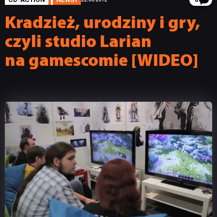
6
Kradzież, urodziny i gry,
czyli studio Larian
na gamescomie [WIDEO]