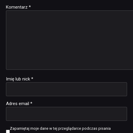
Komentarz
Alternative:
*
Imię lub nick
*
Adres email
*
Zapamiętaj moje dane w tej przeglądarce podczas pisania