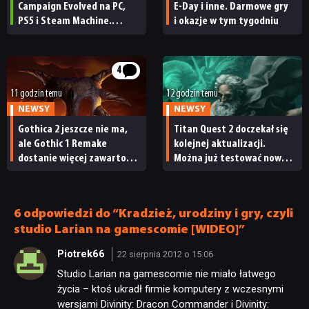
Campaign Evolved na PC,
E-Day i inne. Darmowe gry
RETRO
PS5 i Steam Machine.
i okazje w tym tygodniu
Wygląda świetnie,
ale ma parę problemów
TECHNOLOGIE
[RECENZJA TECHNICZNA]
4
11 godzin temu
12 godzin temu
DYSKUSJE
NEWSY
NEWSY
Gothica 2 jeszcze nie ma,
Titan Quest 2 doczekał się
ale Gothic 1 Remake
kolejnej aktualizacji.
JUŻ GRALIŚMY
dostanie więcej zawartości.
Można już testować nową
Twórcy zapowiadają
specjalizację oraz system
nadchodzące zmiany
craftingu
SKLEP
6 odpowiedzi do “Kradzież, urodziny i gry, czyli
studio Larian na gamescomie [WIDEO]”
Piotrek66
22 sierpnia 2012 o 15:06
Studio Larian na gamescomie nie miało łatwego
życia – ktoś ukradł firmie komputery z wczesnymi
wersjami Divinity: Dracon Commander i Divinity: