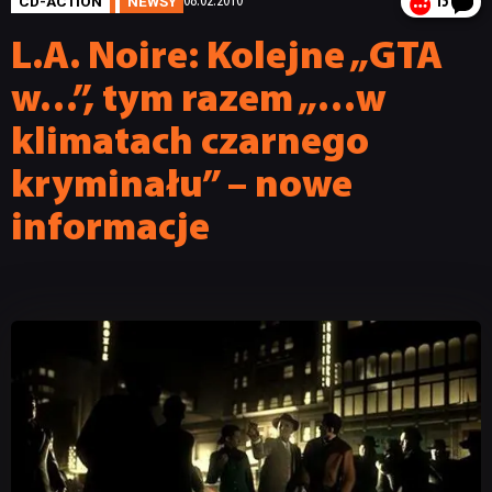
CD-ACTION
NEWSY
08.02.2010
15
L.A. Noire: Kolejne „GTA
w…”, tym razem „…w
klimatach czarnego
kryminału” – nowe
informacje