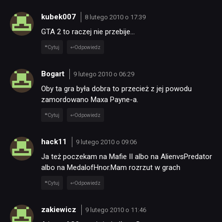
kubek007
8 lutego 2010 o 17:39
GTA 2 to raczej nie przebije…
Cytuj
Odpowiedz
Bogart
9 lutego 2010 o 06:29
Oby ta gra była dobra to przecież z jej powodu
zamordowano Maxa Payne-a.
Cytuj
Odpowiedz
hack11
9 lutego 2010 o 09:06
Ja też poczekam na Mafie II albo na AlienvsPredator
albo na MedalofHnor.Mam rozrzut w grach
Cytuj
Odpowiedz
zakiewicz
9 lutego 2010 o 11:46