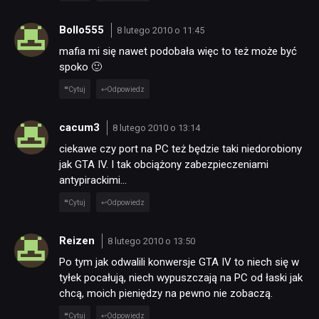
Bollo555
8 lutego 2010 o 11:45
mafia mi się nawet podobała więc to też może być
spoko 🙂
Cytuj
Odpowiedz
cacum3
8 lutego 2010 o 13:14
ciekawe czy port na PC też będzie taki niedorobiony
jak GTA IV. I tak obciążony zabezpieczeniami
antypirackimi…
Cytuj
Odpowiedz
Reizen
8 lutego 2010 o 13:50
Po tym jak odwalili konwersje GTA IV to niech się w
tyłek pocałują, niech wypuszczają na PC od łaski jak
chcą, moich pieniędzy na pewno nie zobaczą.
Cytuj
Odpowiedz