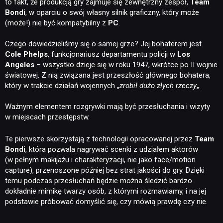
to fakt, że produkcją gry zajmuje się zewnętrzny zespół,
Team
Bondi
, w oparciu o swój własny silnik graficzny, który może
(może!) nie być kompatybilny z
PC
.
Czego dowiedzieliśmy się o samej grze? Jej bohaterem jest
Cole Phelps
, funkcjonariusz departamentu policji w
Los
Angeles
– wszystko dzieje się w roku 1947, wkrótce po II wojnie
światowej. Z nią związana jest przeszłość głównego bohatera,
który w trakcie działań wojennych „
zrobił dużo złych rzeczy
„.
Ważnym elementem rozgrywki mają być przesłuchania i wizyty
w miejscach przestępstw.
Te pierwsze skorzystają z technologii opracowanej przez
Team
Bondi
, która pozwala nagrywać scenki z udziałem aktorów
(w pełnym makijażu i charakteryzacji, nie jako face/motion
capture), przenoszone później bez strat jakości do gry. Dzięki
temu podczas przesłuchań będzie można śledzić bardzo
dokładnie mimikę twarzy osób, z którymi rozmawiamy, i na jej
podstawie próbować domyślić się, czy mówią prawdę czy nie.