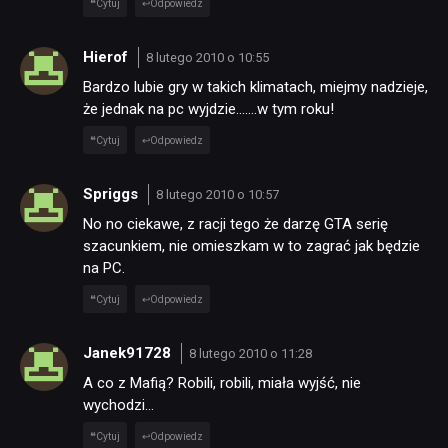
Cytuj
Odpowiedz
DYSKUSJE
Hierof
8 lutego 2010 o 10:55
Bardzo lubie gry w takich klimatach, miejmy nadzieje,
że jednak na pc wyjdzie…….w tym roku!
JUŻ GRALIŚMY
Cytuj
Odpowiedz
SKLEP
Spriggs
8 lutego 2010 o 10:57
No no ciekawe, z racji tego że darzę GTA serię
szacunkiem, nie omieszkam w to zagrać jak będzie
na PC.
Cytuj
Odpowiedz
Janek91728
8 lutego 2010 o 11:28
A co z Mafią? Robili, robili, miała wyjść, nie
wychodzi…
Cytuj
Odpowiedz