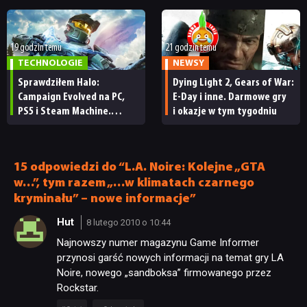
nie wie, ilu Netflix
ma subskrybentów
19 godzin temu
21 godzin temu
TECHNOLOGIE
NEWSY
NEWSY
Sprawdziłem Halo:
Dying Light 2, Gears of War:
Campaign Evolved na PC,
E-Day i inne. Darmowe gry
PS5 i Steam Machine.
i okazje w tym tygodniu
RECENZJE
Wygląda świetnie,
ale ma parę problemów
[RECENZJA TECHNICZNA]
PUBLICYSTYKA
15 odpowiedzi do “L.A. Noire: Kolejne „GTA
w…”, tym razem „…w klimatach czarnego
kryminału” – nowe informacje”
KULTURA
Hut
8 lutego 2010 o 10:44
Najnowszy numer magazynu Game Informer
RETRO
przynosi garść nowych informacji na temat gry LA
Noire, nowego „sandboksa” firmowanego przez
Rockstar.
TECHNOLOGIE