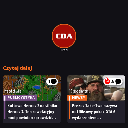
Fred
Czytaj dalej
1
23
Przed chwilą
15 godzin temu
PUBLICYSTYKA
NEWSY
Kultowe Heroes 2 na silniku
Prezes Take-Two nazywa
Heroes 3. Ten rewelacyjny
netfliksowy pokaz GTA 6
mod powinien sprawdzić
wydarzeniem
każdy fan
obowiązkowym. Nawet