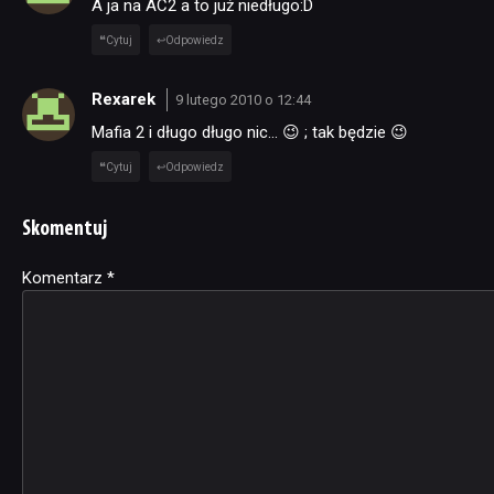
A ja na AC2 a to już niedługo:D
Cytuj
Odpowiedz
Rexarek
9 lutego 2010 o 12:44
Mafia 2 i długo długo nic… 😉 ; tak będzie 😉
Cytuj
Odpowiedz
Skomentuj
Komentarz
Alternative:
*