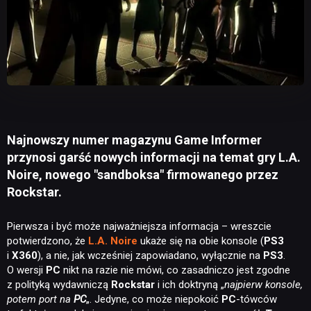
Najnowszy numer magazynu Game Informer
przynosi garść nowych informacji na temat gry L.A.
Noire, nowego "sandboksa" firmowanego przez
Rockstar.
Pierwsza i być może najważniejsza informacja – wreszcie
potwierdzono, że
L.A. Noire
ukaże się na obie konsole (
PS3
i
X360
), a nie, jak wcześniej zapowiadano, wyłącznie na
PS3
.
O wersji
PC
nikt na razie nie mówi, co zasadniczo jest zgodne
z polityką wydawniczą
Rockstar
i ich doktryną „
najpierw konsole,
potem port na
PC
„. Jedyne, co może niepokoić
PC
-tówców