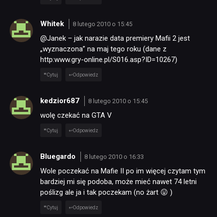
Whitek
8 lutego 2010 o 15:45
@Janek – jak narazie data premiery Mafii 2 jest
„wyznaczona” na maj tego roku (dane z
http:www.gry-online.pl/S016.asp?ID=10267)
Cytuj
Odpowiedz
kedzior687
8 lutego 2010 o 15:45
wolę czekać na GTA V
Cytuj
Odpowiedz
Bluegardo
8 lutego 2010 o 16:33
Wole poczekać na Mafie II po im więcej czytam tym
bardziej mi się podoba, może mieć nawet 74 letni
poślizg ale ja i tak poczekam (no żart 😛 )
Cytuj
Odpowiedz