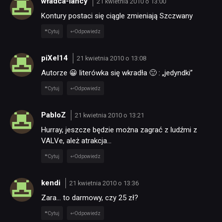
władca-lancy
21 kwietnia 2010 o 13:00
Kontury postaci się ciągle zmieniają Szczwany
Cytuj
Odpowiedz
piXel14
21 kwietnia 2010 o 13:08
Autorze 😀 literówka się wkradła 🙂 : „jedyndki”
Cytuj
Odpowiedz
PabloZ
21 kwietnia 2010 o 13:21
Hurray, jeszcze będzie można zagrać z ludźmi z
VALVe, ależ atrakcja…
Cytuj
Odpowiedz
kendi
21 kwietnia 2010 o 13:36
Zara… to darmowy, czy 25 zł?
Cytuj
Odpowiedz