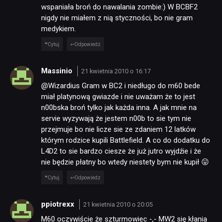
wspaniała broń do nawalania zombie:) W BCBF2
nigdy nie miałem z nią styczności, bo nie gram
medykiem.
Cytuj
Odpowiedz
Massinio
21 kwietnia 2010 o 16:17
@Wizardius Gram w BC2 i niedługo do m60 bede
miał platynową gwiazde i nie uważam że to jest
n00bska broń tylko jak każda inna. A jak mnie na
servie wyzywają że jestem n00b to sie tym nie
przejmuje bo nie licze sie ze zdaniem 12 latków
którym rodzice kupili Battlefield. A co do dodatku do
L4D2 to sie bardzo ciesze że już jutro wyjdźie i że
nie będzie płatny bo wtedy niestety bym nie kupił 😛
Cytuj
Odpowiedz
ppiotrexx
21 kwietnia 2010 o 20:05
M60 oczywiście że szturmowiec -,- MW2 się kłania