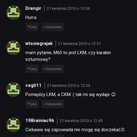
Drangir
21 kwietnia 2010 o 12:04
Hurra
Cytuj
Odpowiedz
wtosiegrajak
21 kwietnia 2010 o 12:31
NEWSY
mam pytanie, M60 to jest LKM, czy karabin
szturmowy?
RECENZJE
Cytuj
Odpowiedz
PUBLICYSTYKA
cegli11
21 kwietnia 2010 o 12:34
Pomiędzy LKM, a CKM. ( tak mi się wydaje 😉
KULTURA
Cytuj
Odpowiedz
19Brainiac96
21 kwietnia 2010 o 12:49
RETRO
Ciekawie się zapowiada nie mogę się doczekać:D .