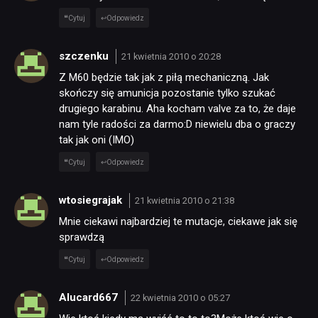
Cytuj
Odpowiedz
szczenku
21 kwietnia 2010 o 20:28
Z M60 będzie tak jak z piłą mechaniczną. Jak
skończy się amunicja pozostanie tylko szukać
drugiego karabinu. Aha kocham valve za to, że daje
nam tyle radości za darmo:D niewielu dba o graczy
tak jak oni (IMO)
Cytuj
Odpowiedz
wtosiegrajak
21 kwietnia 2010 o 21:38
Mnie ciekawi najbardziej te mutacje, ciekawe jak się
sprawdzą
Cytuj
Odpowiedz
Alucard667
22 kwietnia 2010 o 05:27