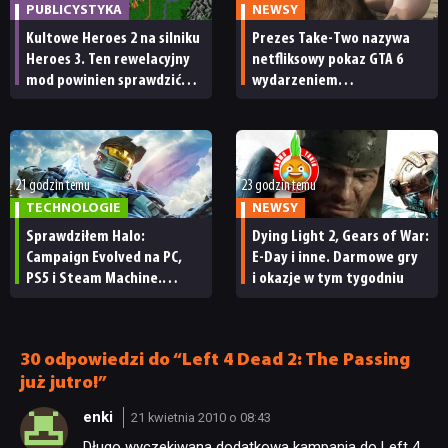
PUBLICYSTYKA
NEWSY
Kultowe Heroes 2 na silniku
Prezes Take-Two nazywa
Heroes 3. Ten rewelacyjny
netfliksowy pokaz GTA 6
mod powinien sprawdzić
wydarzeniem
każdy fan
obowiązkowym. Nawet
nie wie, ilu Netflix
ma subskrybentów
21 godzin temu
23 godzin temu
TECHNOLOGIE
NEWSY
Sprawdziłem Halo:
Dying Light 2, Gears of War:
Campaign Evolved na PC,
E-Day i inne. Darmowe gry
PS5 i Steam Machine.
i okazje w tym tygodniu
Wygląda świetnie,
ale ma parę problemów
[RECENZJA TECHNICZNA]
30 odpowiedzi do “Left 4 Dead 2: The Passing
już jutro!”
enki
21 kwietnia 2010 o 08:43
Długo wyczekiwana dodatkowa kampania do Left 4