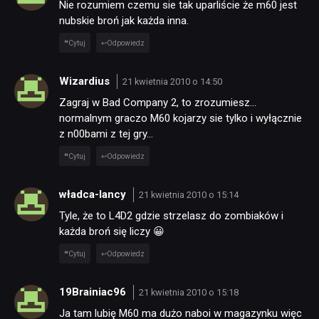
Nie rozumiem czemu sie tak uparliście że m60 jest
nubskie broń jak każda inna.
Cytuj
Odpowiedz
Wizardius
21 kwietnia 2010 o 14:50
Zagraj w Bad Company 2, to zrozumiesz…
normalnym graczo M60 kojarzy sie tylko i wyłącznie
z n00bami z tej gry…
Cytuj
Odpowiedz
władca-lancy
21 kwietnia 2010 o 15:14
Tyle, że to L4D2 gdzie strzelasz do zombiaków i
każda broń się liczy 😀
Cytuj
Odpowiedz
19Brainiac96
21 kwietnia 2010 o 15:18
Ja tam lubię M60 ma dużo naboi w magazynku więc