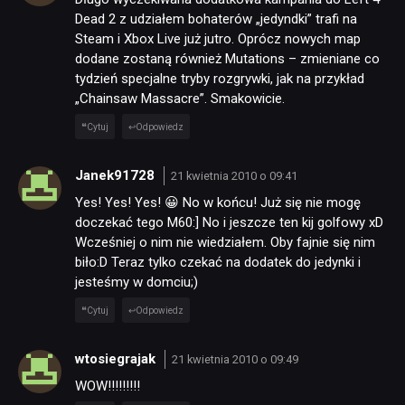
Dead 2 z udziałem bohaterów „jedyndki” trafi na
Steam i Xbox Live już jutro. Oprócz nowych map
dodane zostaną również Mutations – zmieniane co
tydzień specjalne tryby rozgrywki, jak na przykład
„Chainsaw Massacre”. Smakowicie.
Cytuj
Odpowiedz
Janek91728
21 kwietnia 2010 o 09:41
Yes! Yes! Yes! 😀 No w końcu! Już się nie mogę
doczekać tego M60:] No i jeszcze ten kij golfowy xD
Wcześniej o nim nie wiedziałem. Oby fajnie się nim
biło:D Teraz tylko czekać na dodatek do jedynki i
jesteśmy w domciu;)
Cytuj
Odpowiedz
wtosiegrajak
21 kwietnia 2010 o 09:49
WOW!!!!!!!!!