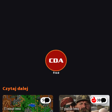
Fred
Czytaj dalej
5
30
31 minut temu
17 godzin temu