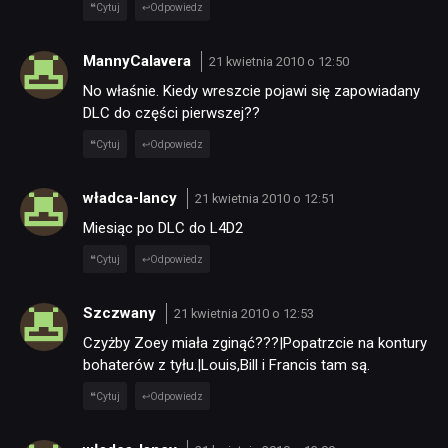
Cytuj
Odpowiedz
TECHNOLOGIE
MannyCalavera
21 kwietnia 2010 o 12:50
DYSKUSJE
No właśnie. Kiedy wreszcie pojawi się zapowiadany
DLC do części pierwszej??
Cytuj
Odpowiedz
JUŻ GRALIŚMY
władca-lancy
21 kwietnia 2010 o 12:51
SKLEP
Miesiąc po DLC do L4D2
Cytuj
Odpowiedz
Szczwany
21 kwietnia 2010 o 12:53
Czyżby Zoey miała zginąć???|Popatrzcie na kontury
bohaterów z tyłu.|Louis,Bill i Francis tam są.
Cytuj
Odpowiedz