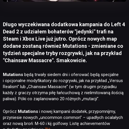
Długo wyczekiwana dodatkowa kampania do Left 4
Dead 2 z udziałem bohaterów "jedynki" trafi na
Steam i Xbox Live już jutro. Oprócz nowych map
dodane zostaną również Mutations - zmieniane co
tydzień specjalne tryby rozgrywki, jak na przykład
"Chainsaw Massacre". Smakowicie.
Mutations
będą trwały siedem dni i oferować będą specjalne
i opcjonalne modyfikatory do rozgrywki, jak na przykład „Versus
Realism” lub „Chainsaw Massacre” (w tym drugim przypadku
każdy z graczy otrzyma piłę łańcuchową z nielimitowaną ilością
paliwa). Póki co zaplanowano 20 różnych „mutacji”.
Oprócz
Mutations
i nowej kampanii dodatek, przypomnijmy,
przyniesie nowych „uncommon common” – upadłych ocalałych
oraz nową broń: M-60 i kij golfowy. Listę achievementów