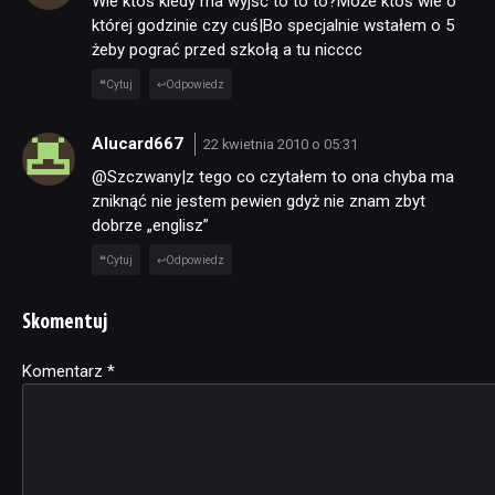
Wie ktoś kiedy ma wyjść to to to?Może ktoś wie o
której godzinie czy cuś|Bo specjalnie wstałem o 5
żeby pograć przed szkołą a tu nicccc
Cytuj
Odpowiedz
Alucard667
22 kwietnia 2010 o 05:31
@Szczwany|z tego co czytałem to ona chyba ma
zniknąć nie jestem pewien gdyż nie znam zbyt
dobrze „englisz”
Cytuj
Odpowiedz
Skomentuj
Komentarz
Alternative:
*