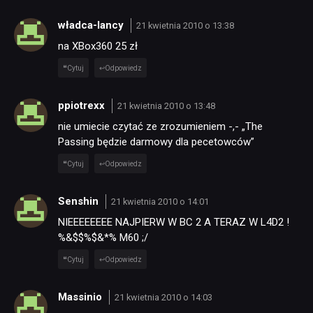
władca-lancy
21 kwietnia 2010 o 13:38
na XBox360 25 zł
Cytuj
Odpowiedz
ppiotrexx
21 kwietnia 2010 o 13:48
nie umiecie czytać ze zrozumieniem -,- „The
Passing będzie darmowy dla pecetowców”
Cytuj
Odpowiedz
Senshin
21 kwietnia 2010 o 14:01
NIEEEEEEEE NAJPIERW W BC 2 A TERAZ W L4D2 !
%&$$%$&*% M60 ;/
Cytuj
Odpowiedz
Massinio
21 kwietnia 2010 o 14:03