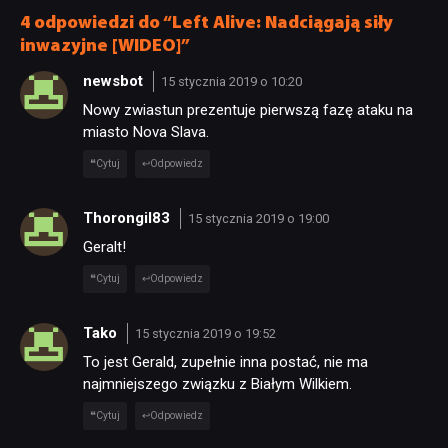
4 odpowiedzi do “Left Alive: Nadciągają siły
inwazyjne [WIDEO]”
newsbot
15 stycznia 2019 o 10:20
Nowy zwiastun prezentuje pierwszą fazę ataku na
miasto Nova Slava.
Cytuj
Odpowiedz
Thorongil83
15 stycznia 2019 o 19:00
Geralt!
Cytuj
Odpowiedz
Tako
15 stycznia 2019 o 19:52
To jest Gerald, zupełnie inna postać, nie ma
najmniejszego związku z Białym Wilkiem.
Cytuj
Odpowiedz