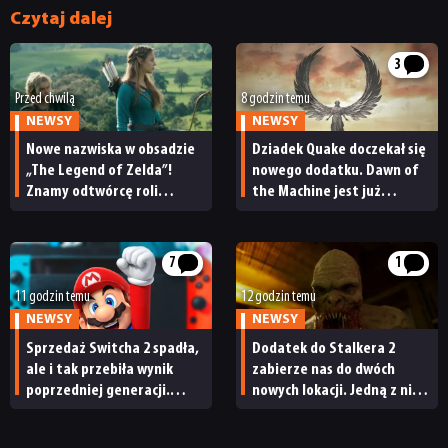
DYSKUSJE
Czytaj dalej
3
JUŻ GRALIŚMY
Przed chwilą
8 godzin temu
NEWSY
NEWSY
SKLEP
Nowe nazwiska w obsadzie
Dziadek Quake doczekał się
„The Legend of Zelda”!
nowego dodatku. Dawn of
Znamy odtwórcę roli
the Machine jest już
Ganondorfa i ostatnią rolę
dostępny
Sama Neilla
7
1
11 godzin temu
12 godzin temu
NEWSY
NEWSY
Sprzedaż Switcha 2 spadła,
Dodatek do Stalkera 2
ale i tak przebiła wynik
zabierze nas do dwóch
poprzedniej generacji.
nowych lokacji. Jedną z nich
Nintendo ma powody
seria obiecywała
do radości
od samego początku