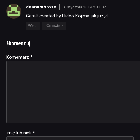
deanambrose
16 stycznia 2019 o 11:02
Geralt created by Hideo Kojima jak już ;d
Cytuj
Odpowiedz
Skomentuj
Komentarz
Alternative:
*
Imię lub nick
*