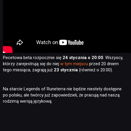
RECENZJE
PUBLICYSTYKA
KULTURA
Pecetowa beta rozpocznie się
24 stycznia o
20:00
. Wszyscy,
którzy zarejestrują się do niej
w tym miejscu
przed 20 dniem
RETRO
tego miesiąca, zagrają już
23 stycznia
(również o 20:00).
TECHNOLOGIE
Na starcie Legends of Runeterra nie będzie niestety dostępne
po polsku, ale twórcy już zapowiedzieli, że pracują nad naszą
rodzimą wersją językową.
DYSKUSJE
JUŻ GRALIŚMY