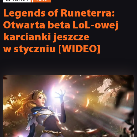
Legends of Runeterra:
Otwarta beta LoL-owej
karcianki jeszcze
w styczniu [WIDEO]