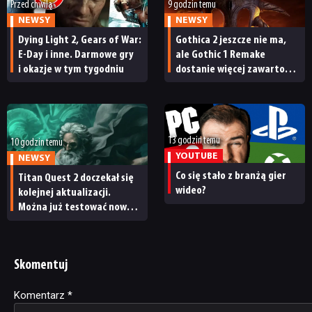
Przed chwilą
9 godzin temu
NEWSY
NEWSY
Dying Light 2, Gears of War:
Gothica 2 jeszcze nie ma,
E-Day i inne. Darmowe gry
ale Gothic 1 Remake
i okazje w tym tygodniu
dostanie więcej zawartości.
Twórcy zapowiadają
nadchodzące zmiany
13 godzin temu
10 godzin temu
YOUTUBE
NEWSY
Co się stało z branżą gier
Titan Quest 2 doczekał się
wideo?
kolejnej aktualizacji.
Można już testować nową
specjalizację oraz system
craftingu
Skomentuj
Komentarz
Alternative:
*