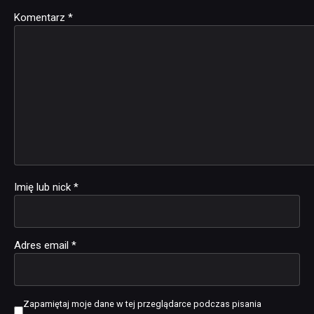
Komentarz
Alternative:
*
Imię lub nick
*
Adres email
*
Zapamiętaj moje dane w tej przeglądarce podczas pisania