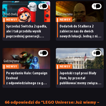
2
1
Przed chwilą
Godzinę temu
NEWSY
NEWSY
Sprzedaż Switcha 2 spadła,
Dodatek do Stalkera 2
ale i tak przebiła wynik
zabierze nas do dwóch
poprzedniej generacji.
nowych lokacji. Jedną z nich
Nintendo ma powody
seria obiecywała
do radości
od samego początku
4
6
Godzinę temu
2 godzin temu
NEWSY
NEWSY
Po wydaniu Halo: Campaign
Japoński rząd prosi Biały
Evolved
Dom, by przestał
z odpowiedzialnego za grę
publikować memy związane
studia zwolniono
z japońskimi grami wideo.
pracowników
„To niewłaściwe”
66 odpowiedzi do “LEGO Universe: Już wiemy –