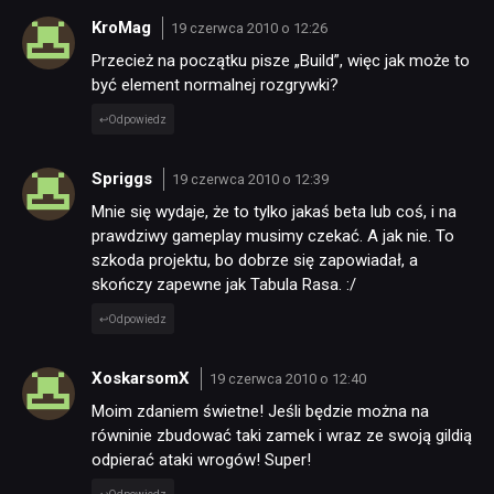
KroMag
19 czerwca 2010 o 12:26
Przecież na początku pisze „Build”, więc jak może to
SKLEP
być element normalnej rozgrywki?
Odpowiedz
Spriggs
19 czerwca 2010 o 12:39
Mnie się wydaje, że to tylko jakaś beta lub coś, i na
prawdziwy gameplay musimy czekać. A jak nie. To
szkoda projektu, bo dobrze się zapowiadał, a
skończy zapewne jak Tabula Rasa. :/
Odpowiedz
XoskarsomX
19 czerwca 2010 o 12:40
Moim zdaniem świetne! Jeśli będzie można na
równinie zbudować taki zamek i wraz ze swoją gildią
odpierać ataki wrogów! Super!