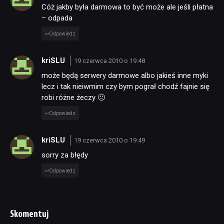
Cóż jakby była darmowa to być może ale jeśli płatna
– odpada
Odpowiedz
kriSLU
19 czerwca 2010 o 19:48
może będą serwery darmowe albo jakieś inne myki
lecz i tak nieiwmim czy bym pograł chodź fajnie się
robi różne żeczy 🙂
Odpowiedz
kriSLU
19 czerwca 2010 o 19:49
sorry za błędy
Odpowiedz
Skomentuj