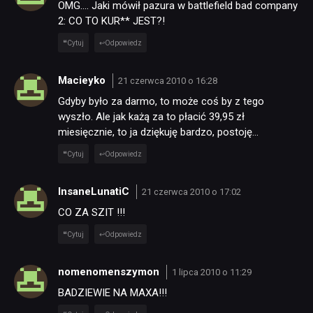
OMG…. Jaki mówił pazura w battlefield bad company
2: CO TO KUR** JEST?!
Cytuj
Odpowiedz
Macieyko
21 czerwca 2010 o 16:28
Gdyby było za darmo, to może coś by z tego
wyszło. Ale jak każą za to płacić 39,95 zł
miesięcznie, to ja dziękuję bardzo, postoję…
Cytuj
Odpowiedz
InsaneLunatiC
21 czerwca 2010 o 17:02
CO ZA SZIT !!!
Cytuj
Odpowiedz
nomenomenszymon
1 lipca 2010 o 11:29
BADZIEWIE NA MAXA!!!