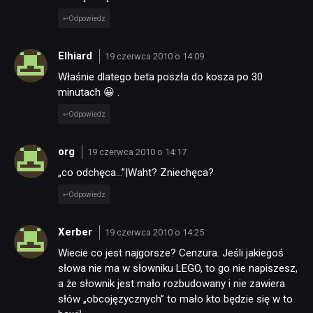
Odpowiedz
Elhiard
19 czerwca 2010 o 14:09
Właśnie dlatego beta poszła do kosza po 30
minutach 😀 .
Odpowiedz
org
19 czerwca 2010 o 14:17
„co odchęca…”|Waht? Zniechęca?
Odpowiedz
Xerber
19 czerwca 2010 o 14:25
Wiecie co jest najgorsze? Cenzura. Jeśli jakiegoś
słowa nie ma w słowniku LEGO, to go nie napiszesz,
a że słownik jest mało rozbudowany i nie zawiera
słów „obcojęzycznych” to mało kto będzie się w to