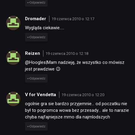
Odpowiedz
RECENZJE
Dromader
19 czerwca 2010 o 12:17
Wygląda ciekawie…..
PUBLICYSTYKA
Odpowiedz
Reizen
19 czerwca 2010 o 12:18
KULTURA
@Hoogles|Mam nadzieję, że wszystko co mówisz
jest prawdziwe 😉
RETRO
Odpowiedz
V for Vendetta
TECHNOLOGIE
19 czerwca 2010 o 12:20
ogolnie gra sie bardzo przyjemnie… od poczatku nie
był to pogromca wowa bez przesady… ale to narazie
DYSKUSJE
chyba najfajniejsze mmo dla najmlodszych
Odpowiedz
JUŻ GRALIŚMY