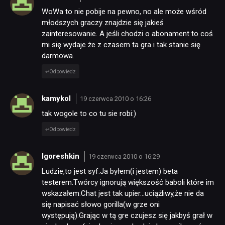
WoWa to nie pobije na pewno, no ale może wśród
młodszych graczy znajdzie się jakieś
zainteresowanie. A jeśli chodzi o abonament to coś
mi się wydaje że z czasem ta gra i tak stanie się
darmowa.
Odpowiedz
kamykol
19 czerwca 2010 o 16:26
tak wogole to co tu sie robi:)
Odpowiedz
Igoreshkin
19 czerwca 2010 o 16:29
Ludzie,to jest syf.Ja byłem(i jestem) beta
testerem.Twórcy ignorują większość baboli które im
wskazałem.Chat jest tak upier…uciążliwy,że nie da
się napisać słowo gorilla(w grze oni
występują).Grając w tą gre czujesz się jakbyś grał w