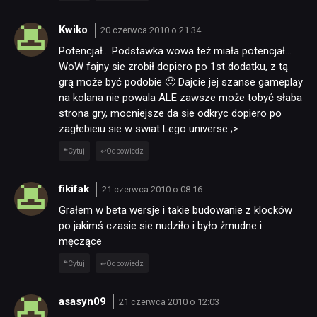
Kwiko
20 czerwca 2010 o 21:34
Potencjał… Podstawka wowa też miała potencjał…
WoW fajny sie zrobił dopiero po 1st dodatku, z tą
grą może być podobie 🙂 Dajcie jej szanse gameplay
na kolana nie powala ALE zawsze może tobyć słaba
strona gry, mocniejsze da sie odkryc dopiero po
zagłebieiu sie w swiat Lego universe ;>
Cytuj
Odpowiedz
fikifak
21 czerwca 2010 o 08:16
Grałem w beta wersje i takie budowanie z klocków
po jakimś czasie sie nudziło i było żmudne i
męczące
Cytuj
Odpowiedz
asasyn09
21 czerwca 2010 o 12:03