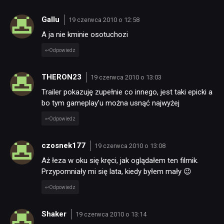
Gallu
19 czerwca 2010 o 12:58
A ja nie kminie osotuchozi
Odpowiedz
THERON23
19 czerwca 2010 o 13:03
Trailer pokazuję zupełnie co innego, jest taki epicki a
bo tym gameplay’u można usnąć najwyżej
Odpowiedz
czosnek177
19 czerwca 2010 o 13:08
Aż łeza w oku się kręci, jak oglądałem ten filmik.
Przypomniały mi się lata, kiedy byłem mały 😉
Odpowiedz
Shaker
19 czerwca 2010 o 13:14