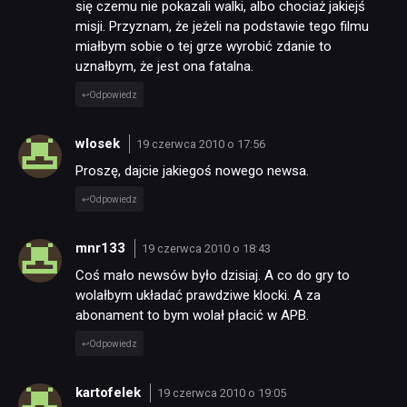
się czemu nie pokazali walki, albo chociaż jakiejś
misji. Przyznam, że jeżeli na podstawie tego filmu
miałbym sobie o tej grze wyrobić zdanie to
uznałbym, że jest ona fatalna.
Odpowiedz
wlosek
19 czerwca 2010 o 17:56
Proszę, dajcie jakiegoś nowego newsa.
Odpowiedz
mnr133
19 czerwca 2010 o 18:43
Coś mało newsów było dzisiaj. A co do gry to
wolałbym układać prawdziwe klocki. A za
abonament to bym wolał płacić w APB.
Odpowiedz
kartofelek
19 czerwca 2010 o 19:05