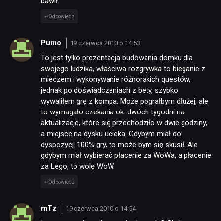
bawił.
Odpowiedz
Pumo
19 czerwca 2010 o 14:53
To jest tylko prezentacja budowania domku dla
swojego ludzika, właściwa rozgrywka to bieganie z
mieczem i wykonywanie różnorakich questów,
jednak po doświadczeniach z bety, szybko
wywaliłem grę z kompa. Może pograłbym dłużej, ale
to wymagało czekania ok. dwóch tygodni na
aktualizacje, które się przechodziło w dwie godziny,
a miejsce na dysku ucieka. Gdybym miał do
dyspozycji 100% gry, to może bym się skusił. Ale
gdybym miał wybierać płacenie za WoWa, a płacenie
za Lego, to wolę WoW.
Odpowiedz
mTz
19 czerwca 2010 o 14:54