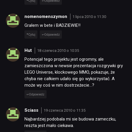
Cytuj
Odpowiedz
nomenomenszymon
1 lipca 2010 o 11:30
Grałem w bete i BADZIEWIE!!
Cytuj
Odpowiedz
Hut
18 czerwca 2010 o 10:35
Potencjał tego projektu jest ogromny, ale
zamieszczona w newsie prezentacja rozgrywki gry
LEGO Universe, klockowego MMO, pokazuje, że
chyba nie całkiem udało się go wykorzystać. A
może wy coś w nim dostrzeżecie…?
Odpowiedz
Sciass
19 czerwca 2010 o 11:35
Najbardziej podobala mi sie budowa zameczku,
reszta jest mało ciekawa.