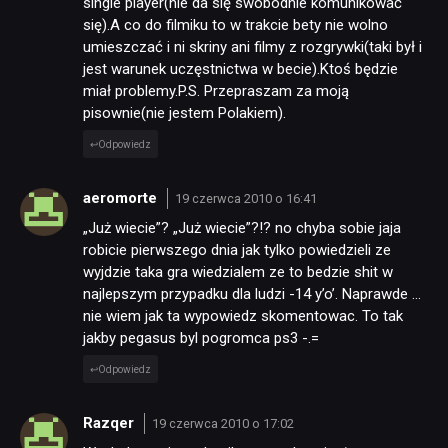
single player(nie da się swobodnie komunikować
się).A co do filmiku to w trakcie bety nie wolno
umieszczać i ni skriny ani filmy z rozgrywki(taki był i
jest warunek uczęstnictwa w becie).Ktoś będzie
miał problemy.P.S. Przepraszam za moją
pisownie(nie jestem Polakiem).
Odpowiedz
aeromorte
19 czerwca 2010 o 16:41
„Już wiecie”? „Już wiecie”?!? no chyba sobie jaja
robicie pierwszego dnia jak tylko powiedzieli ze
wyjdzie taka gra wiedzialem ze to bedzie shit w
najlepszym przypadku dla ludzi -14 y’o’. Naprawde …
nie wiem jak ta wypowiedz skomentowac. To tak
jakby pegasus byl pogromca ps3 -.=
Odpowiedz
Razqer
19 czerwca 2010 o 17:02