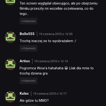
Ten screen wyglądał obiecująco, ale po obejrzeniu
filmiku przeszły mi wszelkie oczekiwania, co do
tego…
Odpowiedz
Bollo555
19 czerwca 2010 o 12:09
Trochę inaczej se to wyobrażałem :/
Odpowiedz
Artius
19 czerwca 2010 o 12:14
Pogromca Wow’a hahahaha 😀 |Jak dla mnie to
trochę dziwna gra.
Odpowiedz
Kulas
19 czerwca 2010 o 12:17
Ale gdzie tu MMO?
NEWSY