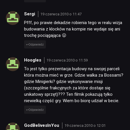
Sergi
19 czerwca 2010 o 11:47
Pfff, po prawie dekadzie robienia tego w realu wizja
budowania z klocków na kompie nie wydaje się ani
trochę pociągająca 😛
Odpowiedz
Hoogles
19 czerwca 2010 o 11:59
To jest tylko prezentacja budowy na swojej parceli
która można mieć w grze. Gdzie walka za Bossami?
gdzie Minigierki? gdzie wykonywanie misji
(szczególnie frakcyjnych za które dostaje się
unikatowy sprzęt)??? Ten filmik pokazują tylko
niewielką część gry. Wiem bo biorę udział w becie.
Odpowiedz
GodBelivesInYou
19 czerwca 2010 o 12:01