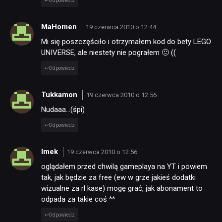
Odpowiedz
MaHomen
19 czerwca 2010 o 12:44
Mi się poszczęściło i otrzymałem kod do bety LEGO
UNIVERSE, ale niestety nie pograłem 🙁 ((
Odpowiedz
Tukkamon
19 czerwca 2010 o 12:56
Nudaaa…(śpi)
Odpowiedz
Imek
19 czerwca 2010 o 12:56
oglądałem przed chwilą gameplaya na YT i powiem
tak, jak będzie za free (ew w grze jakieś dodatki
wizualne za rl kase) mogę grać, jak abonament to
odpada za takie coś ^^
Odpowiedz