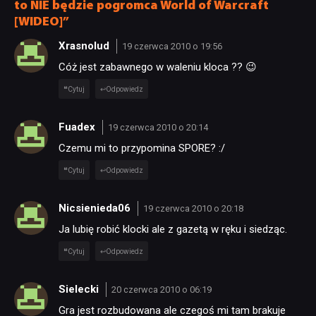
to NIE będzie pogromca World of Warcraft
[WIDEO]”
Xrasnolud
19 czerwca 2010 o 19:56
Cóż jest zabawnego w waleniu kloca ?? 😉
Cytuj
Odpowiedz
Fuadex
19 czerwca 2010 o 20:14
Czemu mi to przypomina SPORE? :/
Cytuj
Odpowiedz
Nicsienieda06
19 czerwca 2010 o 20:18
Ja lubię robić klocki ale z gazetą w ręku i siedząc.
Cytuj
Odpowiedz
Sielecki
20 czerwca 2010 o 06:19
Gra jest rozbudowana ale czegoś mi tam brakuje