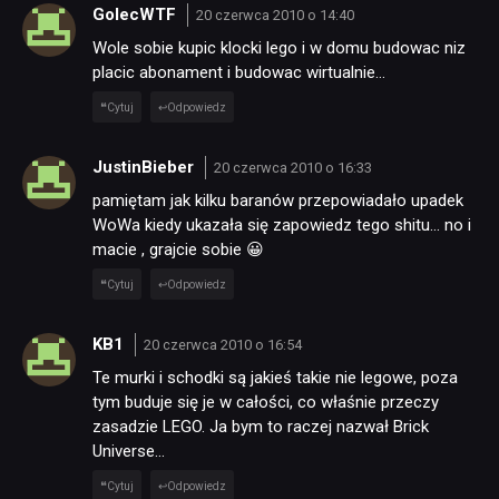
GolecWTF
20 czerwca 2010 o 14:40
Wole sobie kupic klocki lego i w domu budowac niz
placic abonament i budowac wirtualnie…
Cytuj
Odpowiedz
JustinBieber
20 czerwca 2010 o 16:33
pamiętam jak kilku baranów przepowiadało upadek
WoWa kiedy ukazała się zapowiedz tego shitu… no i
macie , grajcie sobie 😀
Cytuj
Odpowiedz
KB1
20 czerwca 2010 o 16:54
Te murki i schodki są jakieś takie nie legowe, poza
tym buduje się je w całości, co właśnie przeczy
zasadzie LEGO. Ja bym to raczej nazwał Brick
Universe…
Cytuj
Odpowiedz