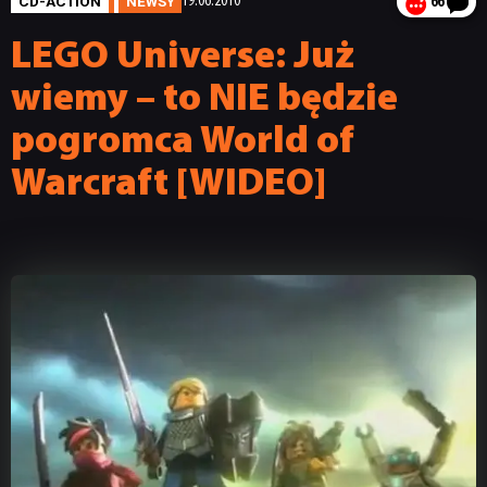
CD-ACTION
NEWSY
19.06.2010
66
LEGO Universe: Już
wiemy – to NIE będzie
pogromca World of
Warcraft [WIDEO]