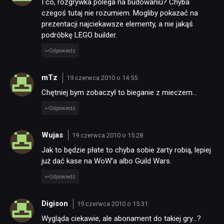
I co, rozgrywka polega na budowaniu? Chyba
czegoś tutaj nie rozumiem. Mogliby pokazać na
prezentacji najciekawsze elementy, a nie jakąś
podróbkę LEGO builder.
Odpowiedz
mTz
19 czerwca 2010 o 14:55
Chętniej bym zobaczył to bieganie z mieczem…
Odpowiedz
Wujas
19 czerwca 2010 o 15:28
Jak to będzie płate to chyba sobie żarty robią, lepiej
już dać kase na WoW’a albo Guild Wars.
Odpowiedz
Digison
19 czerwca 2010 o 15:31
Wygląda ciekawie, ale abonament do takiej gry…?