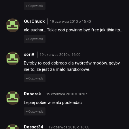
Odpowiedz
QurChuck
19 czerwca 2010 o 15:40
ale suchar… Takie coś powinno być free jak tibia itp…
Odpowiedz
sori9
19 czerwca 2010 o 16:00
Byłoby to coś dobrego dla twórców modów, gdyby
nie to, że jest za mało hardkorowe.
Odpowiedz
Roborak
19 czerwca 2010 o 16:07
Lepiej sobie w realu poukładać
Odpowiedz
Dessot34
19 czerwca 2010 o 16:08