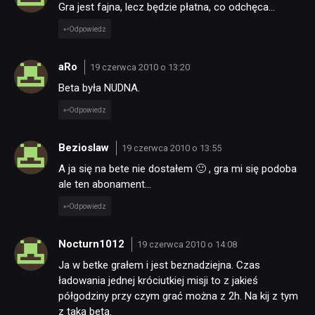
Gra jest fajna, lecz będzie płatna, co odchęca…
Odpowiedz
aRo
19 czerwca 2010 o 13:20
Beta była NUDNA.
Odpowiedz
Bezioslaw
19 czerwca 2010 o 13:55
A ja się na bete nie dostałem 🙂 , gra mi się podoba
ale ten abonament…
Odpowiedz
Nocturn1012
19 czerwca 2010 o 14:08
Ja w betke grałem i jest beznadziejna. Czas
ładowania jednej króciutkiej misji to z jakieś
półgodziny przy czym grać można z 2h. Na kij z tym
z taką betą.