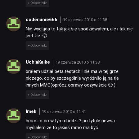
Odpowiedz
codename666
19 czerwca 2010 o 11:38
Nie wygląda to tak jak się spodziewałem, ale i tak nie
jest źle. 🙂
Odpowiedz
UchiaKaike
19 czerwca 2010 o 11:38
brałem udział beta testach i nie ma w tej grze
niczego, co by szczególnie wyróżniło ją na tle
innych MMO(oprócz oprawy oczywiście 🙂 )
Odpowiedz
Imek
19 czerwca 2010 o 11:41
hmm i o co w tym chodzi ? po tytule newsa
myślałem że to jakieś mmo ma być
Odpowiedz