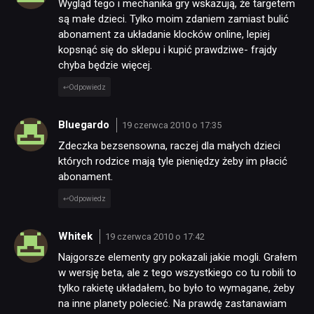
Wygląd tego i mechanika gry wskazują, że targetem
są małe dzieci. Tylko moim zdaniem zamiast bulić
abonament za układanie klocków online, lepiej
kopsnąć się do sklepu i kupić prawdziwe- frajdy
chyba będzie więcej.
Odpowiedz
Bluegardo
19 czerwca 2010 o 17:35
Zdeczka bezsensowna, raczej dla małych dzieci
których rodzice mają tyle pieniędzy żeby im płacić
abonament.
Odpowiedz
Whitek
19 czerwca 2010 o 17:42
Najgorsze elementy gry pokazali jakie mogli. Grałem
w wersję beta, ale z tego wszystkiego co tu robili to
tylko rakietę układałem, bo było to wymagane, żeby
na inne planety polecieć. Na prawdę zastanawiam