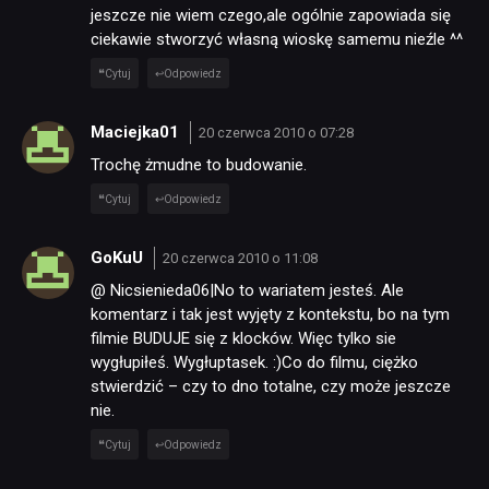
jeszcze nie wiem czego,ale ogólnie zapowiada się
ciekawie stworzyć własną wioskę samemu nieźle ^^
Cytuj
Odpowiedz
Maciejka01
20 czerwca 2010 o 07:28
Trochę żmudne to budowanie.
Cytuj
Odpowiedz
GoKuU
20 czerwca 2010 o 11:08
@ Nicsienieda06|No to wariatem jesteś. Ale
komentarz i tak jest wyjęty z kontekstu, bo na tym
filmie BUDUJE się z klocków. Więc tylko sie
wygłupiłeś. Wygłuptasek. :)Co do filmu, ciężko
stwierdzić – czy to dno totalne, czy może jeszcze
nie.
Cytuj
Odpowiedz