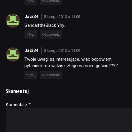
Cytuj
Odpowiedz
Jazi34
5 lutego 2010 o 11:08
GandalftheBlack Yhy…
Cytuj
Odpowiedz
Jazi34
5 lutego 2010 o 11:09
Twoje uwagi są interesujące, więc odpowiem
pytaniem- co widzisz złego w moim guście????
Cytuj
Odpowiedz
Skomentuj
Komentarz
Alternative:
*