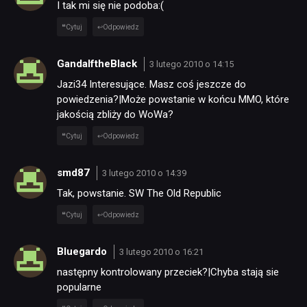
I tak mi się nie podoba:(
Cytuj
Odpowiedz
GandalftheBlack
3 lutego 2010 o 14:15
Jazi34 Interesujące. Masz coś jeszcze do
powiedzenia?|Może powstanie w końcu MMO, które
jakością zbliży do WoWa?
Cytuj
Odpowiedz
smd87
3 lutego 2010 o 14:39
Tak, powstanie. SW The Old Republic
Cytuj
Odpowiedz
Bluegardo
3 lutego 2010 o 16:21
następny kontrolowany przeciek?|Chyba stają sie
popularne