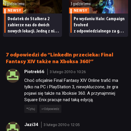
2 godzin temu
3 godzin temu
TECHNOLOGIE
NEWSY
NEWSY
Dodatek do Stalkera 2
Po wydaniu Halo: Campaign
zabierze nas do dwóch
Evolved
DYSKUSJE
nowych lokacji. Jedną z nich
z odpowiedzialnego za grę
seria obiecywała
studia zwolniono
od samego początku
pracowników
JUŻ GRALIŚMY
7 odpowiedzi do “LinkedIn przecieka: Final
Fantasy XIV także na Xboksa 360?”
SKLEP
Piotrek66
3 lutego 2010 o 10:26
Choć oficjalnie Final Fantasy XIV Online trafić ma
tylko na PC i PlayStation 3, niewykluczone, że gra
pojawi się także na Xboksie 360. A przynajmniej
Square Enix pracuje nad taką edycją.
Cytuj
Odpowiedz
Jazi34
3 lutego 2010 o 12:05