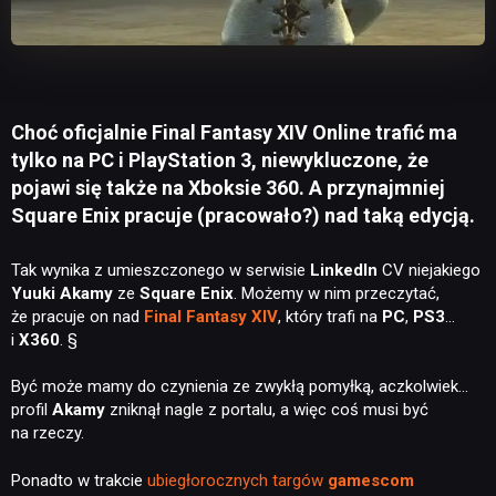
Choć oficjalnie Final Fantasy XIV Online trafić ma
tylko na PC i PlayStation 3, niewykluczone, że
pojawi się także na Xboksie 360. A przynajmniej
Square Enix pracuje (pracowało?) nad taką edycją.
Tak wynika z umieszczonego w serwisie
LinkedIn
CV niejakiego
Yuuki Akamy
ze
Square Enix
. Możemy w nim przeczytać,
że pracuje on nad
Final Fantasy XIV
, który trafi na
PC
,
PS3
…
i
X360
. §
Być może mamy do czynienia ze zwykłą pomyłką, aczkolwiek…
profil
Akamy
zniknął nagle z portalu, a więc coś musi być
na rzeczy.
Ponadto w trakcie
ubiegłorocznych targów
gamescom