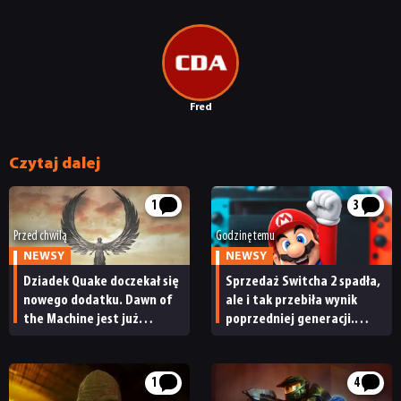
Fred
NEWSY
Czytaj dalej
RECENZJE
1
3
Przed chwilą
Godzinę temu
PUBLICYSTYKA
NEWSY
NEWSY
Dziadek Quake doczekał się
Sprzedaż Switcha 2 spadła,
nowego dodatku. Dawn of
ale i tak przebiła wynik
KULTURA
the Machine jest już
poprzedniej generacji.
dostępny
Nintendo ma powody
do radości
RETRO
1
4