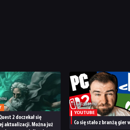
temu
11 godzin temu
Y
YOUTUBE
Quest 2 doczekał się
Co się stało z branżą gier
ej aktualizacji. Można już