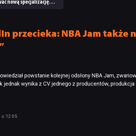
ać nową specjalizację
ystem craftingu
In przecieka: NBA Jam także 
”
powiedział powstanie kolejnej odsłony NBA Jam, zwariowa
ak jednak wynika z CV jednego z producentów, produkcja 
 o 12:05