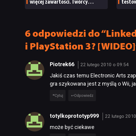
więcej zawartości. Twórcy
testow
zapowiadają nadchodzące
oraz s
zmiany
6 odpowiedzi do “Linked
i PlayStation 3? [WIDEO]
Piotrek66
22 lutego 2010 o 09:54
Jakiś czas temu Electronic Arts za
gra szykowana jest z myślą o Wii, j
Cytuj
Odpowiedz
totylkoprototyp999
22 lutego 2010
może być ciekawe