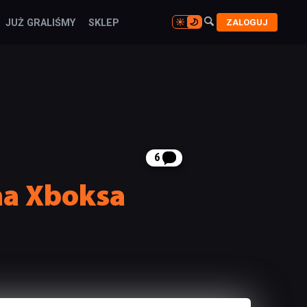

ZALOGUJ
JUŻ GRALIŚMY
SKLEP

6
na Xboksa