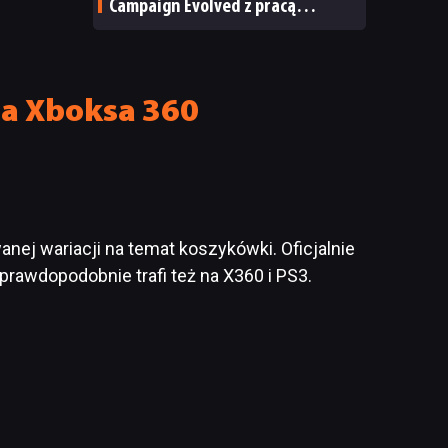
Campaign Evolved z pracą
pożegnały się inne osoby
na Xboksa 360
nej wariacji na temat koszykówki. Oficjalnie
prawdopodobnie trafi też na X360 i PS3.