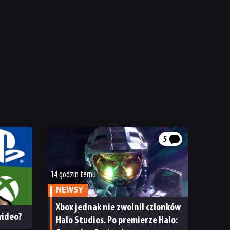
5
14 godzin temu
NEWSY
Xbox jednak nie zwolnił członków
 wideo?
Halo Studios. Po premierze Halo: