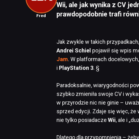
Wii, ale jak wynika z CV je
prawdopodobnie trafi równi
Fred
Jak zwykle w takich przypadkach,
Andrei Schiel
pojawił się wpis m
Jam
. W platformach docelowych
i
PlayStation 3
. §
Paradoksalnie, wiarygodności po
szybko zmieniła swoje CV i wyka
w przyrodzie nic nie ginie – uważ
sprzed edycji. Zdaje się więc, że
nie tylko posiadacze
Wii
, ale i „d
Dlatego dla przypomnienia – żeby