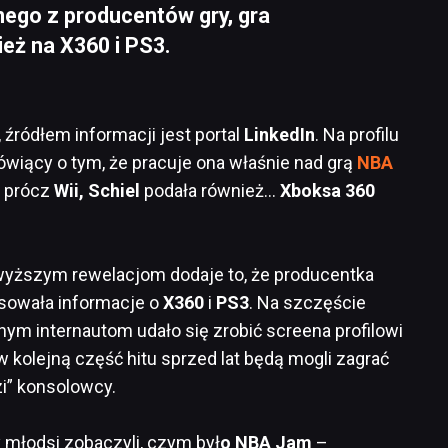
dnego z producentów gry, gra
eż na X360 i PS3.
 źródłem informacji jest portal
LinkedIn
. Na profilu
ówiący o tym, że pracuje ona właśnie nad grą
NBA
, prócz
Wii, Schiel
podała również…
Xboksa 360
wyższym rewelacjom dodaje to, że producentka
sowała informacje o
X360
i
PS3
. Na szczęście
nym internautom udało się zrobić screena profilowi
 w kolejną część hitu sprzed lat będą mogli zagrać
uzi” konsolowcy.
 młodsi zobaczyli, czym był
o NBA Jam
–