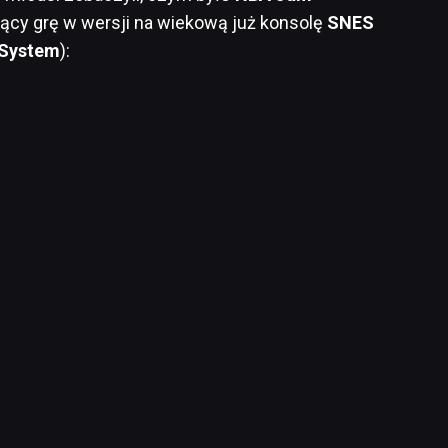
jący grę w wersji na wiekową już konsolę
SNES
 System
):