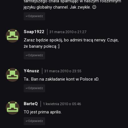
tamtejszego chata spamując w naszym rodzimnym
języku globalny channel. Jak zwykle. 😉
Odpowiedz
Soap1922
31 marca 2010 o 21:27
Zaraz będzie spokój, bo admini tracą nerwy. Czuje,
że banany polecą :]
Odpowiedz
Y4nusz
31 marca 2010 o 23:55
Ta.. Ban na zakładanie kont w Polsce xD.
Odpowiedz
BarteQ
1 kwietnia 2010 o 05:46
TO jest prima aprilis.
Odpowiedz