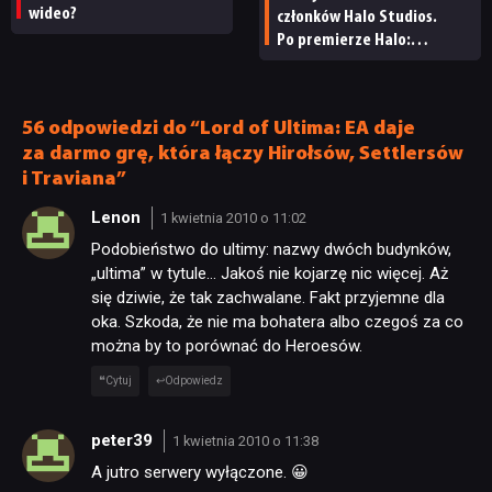
wideo?
członków Halo Studios.
Po premierze Halo:
Campaign Evolved z pracą
pożegnały się inne osoby
56 odpowiedzi do “Lord of Ultima: EA daje
za darmo grę, która łączy Hirołsów, Settlersów
i Traviana”
Lenon
1 kwietnia 2010 o 11:02
Podobieństwo do ultimy: nazwy dwóch budynków,
„ultima” w tytule… Jakoś nie kojarzę nic więcej. Aż
się dziwie, że tak zachwalane. Fakt przyjemne dla
oka. Szkoda, że nie ma bohatera albo czegoś za co
można by to porównać do Heroesów.
Cytuj
Odpowiedz
peter39
1 kwietnia 2010 o 11:38
A jutro serwery wyłączone. 😀