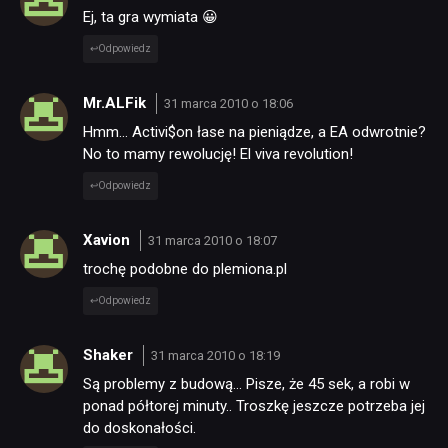
Ej, ta gra wymiata 😀
KULTURA
Odpowiedz
RETRO
Mr.ALFik
31 marca 2010 o 18:06
Hmm… Activi$on łase na pieniądze, a EA odwrotnie?
TECHNOLOGIE
No to mamy rewolucję! El viva revolution!
Odpowiedz
DYSKUSJE
Xavion
31 marca 2010 o 18:07
trochę podobne do plemiona.pl
JUŻ GRALIŚMY
Odpowiedz
SKLEP
Shaker
31 marca 2010 o 18:19
Są problemy z budową… Pisze, że 45 sek, a robi w
ponad półtorej minuty.. Troszkę jeszcze potrzeba jej
do doskonałości.