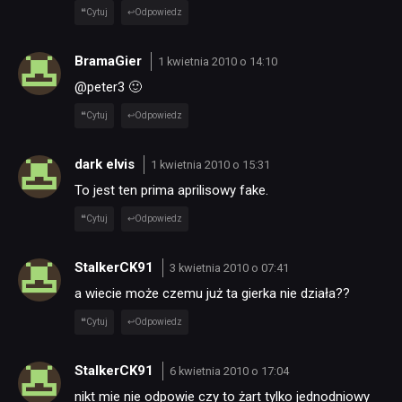
Cytuj
Odpowiedz
BramaGier
1 kwietnia 2010 o 14:10
@peter3 🙂
Cytuj
Odpowiedz
dark elvis
1 kwietnia 2010 o 15:31
To jest ten prima aprilisowy fake.
Cytuj
Odpowiedz
StalkerCK91
3 kwietnia 2010 o 07:41
a wiecie może czemu już ta gierka nie działa??
Cytuj
Odpowiedz
StalkerCK91
6 kwietnia 2010 o 17:04
nikt mie nie odpowie czy to żart tylko jednodniowy