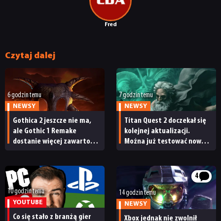
Fred
Czytaj dalej
6 godzin temu
7 godzin temu
NEWSY
NEWSY
Gothica 2 jeszcze nie ma,
Titan Quest 2 doczekał się
ale Gothic 1 Remake
kolejnej aktualizacji.
dostanie więcej zawartości.
Można już testować nową
Twórcy zapowiadają
specjalizację oraz system
nadchodzące zmiany
craftingu
4
10 godzin temu
14 godzin temu
YOUTUBE
NEWSY
Co się stało z branżą gier
Xbox jednak nie zwolnił