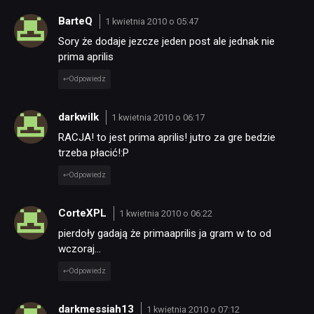
BarteQ
1 kwietnia 2010 o 05:47
Sory że dodaje jezcze jeden post ale jednak nie
prima aprilis
Odpowiedz
darkwilk
1 kwietnia 2010 o 06:17
RACJA! to jest prima aprilis! jutro za gre bedzie
trzeba płacić!:P
Odpowiedz
CorteXPL
1 kwietnia 2010 o 06:22
pierdoły gadają że primaaprilis ja gram w to od
wczoraj…
Odpowiedz
darkmessiah13
1 kwietnia 2010 o 07:12