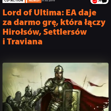
CD-ACTION
NEWSY
31.03.2010
56
Lord of Ultima: EA daje
za darmo grę, która łączy
Hirołsów, Settlersów
i Traviana