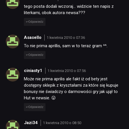
tego posta dodali wczoraj… widzicie ten napis z
literkami, obok autora newsa???
Odpowiedz
Asasello
1 kwietnia 2010 o 07:36
To nie prima aprillis, sam w to teraz gram ^^.
Odpowiedz
ciniasty1
1 kwietnia 2010 o 07:56
Może nie prima aprilis ale fakt iż od bety jest
dostępny sklepik z kryształami za które się kupuje
bonusy nie świadczy o darmowości gry jak ujął to
Hut w newsie. 😛
Odpowiedz
Jazi34
1 kwietnia 2010 o 08:50