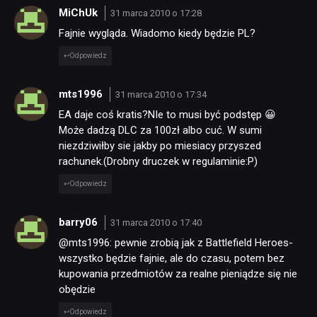
MiChUk
31 marca 2010 o 17:28
Fajnie wygląda. Wiadomo kiedy będzie PL?
Odpowiedz
mts1996
31 marca 2010 o 17:34
EA daje coś kratis?NIe to musi być podstęp 😀
Może dadzą DLC za 100zł albo cuć. W sumi
niezdziwiłby sie jakby po miesiacy przyszed
rachunek.(Drobny druczek w regulaminie:P)
Odpowiedz
barry06
31 marca 2010 o 17:40
@mts1996: pewnie zrobią jak z Battlefield Heroes-
wszystko będzie fajnie, ale do czasu, potem bez
kupowania przedmiotów za realne pieniądze się nie
obędzie
Odpowiedz