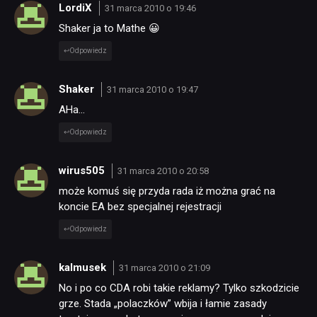
LordiX
31 marca 2010 o 19:46
Shaker ja to Mathe 😀
Odpowiedz
Shaker
31 marca 2010 o 19:47
AHa…
Odpowiedz
wirus505
31 marca 2010 o 20:58
może komuś się przyda rada iż można grać na
koncie EA bez specjalnej rejestracji
Odpowiedz
kalmusek
31 marca 2010 o 21:09
No i po co CDA robi takie reklamy? Tylko szkodzicie
grze. Stada „polaczków” wbija i łamie zasady