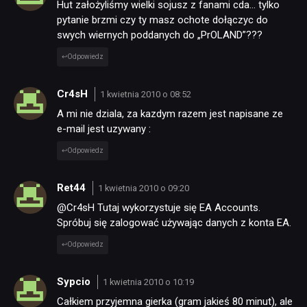
Hut założyliśmy wielki sojusz z fanami cda… tylko
pytanie brzmi czy ty masz ochote dołączyc do
swych wiernych poddanych do „PrOLAND”???
Odpowiedz
Cr4sH
1 kwietnia 2010 o 08:52
A mi nie dziala, za kazdym razem jest napisane ze
e-mail jest uzywany :
Odpowiedz
Ret44
1 kwietnia 2010 o 09:20
@Cr4sH Tutaj wykorzystuje się EA Accounts.
Spróbuj się zalogować używając danych z konta EA.
Odpowiedz
Sypcio
1 kwietnia 2010 o 10:19
Całkiem przyjemna gierka (gram jakieś 80 minut), ale