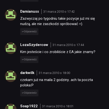
Damianuss
31 marca 2010 o 17:42
Zazwyczaj po tygodniu takie pozycje już mi się
nudzą, ale nie zaszkodzi spróbować =).
Odpowiedz
LozaSzydercow
31 marca 2010 o 17:44
Kim jesteście i co zrobiliście z EA jakie znamy?
Odpowiedz
NEWSY
darkwilk
31 marca 2010 o 18:00
czekam już na maila 2 godziny…ach ta poczta
RECENZJE
polska:P
Odpowiedz
PUBLICYSTYKA
Soap1922
31 marca 2010 o 18:01