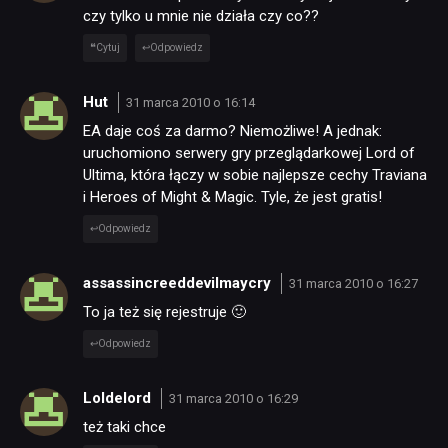
czy tylko u mnie nie działa czy co??
Cytuj
Odpowiedz
Hut
31 marca 2010 o 16:14
EA daje coś za darmo? Niemożliwe! A jednak:
uruchomiono serwery gry przeglądarkowej Lord of
Ultima, która łączy w sobie najlepsze cechy Traviana
i Heroes of Might & Magic. Tyle, że jest gratis!
Odpowiedz
assassincreeddevilmaycry
31 marca 2010 o 16:27
To ja też się rejestruje 🙂
Odpowiedz
Loldelord
31 marca 2010 o 16:29
też taki chce