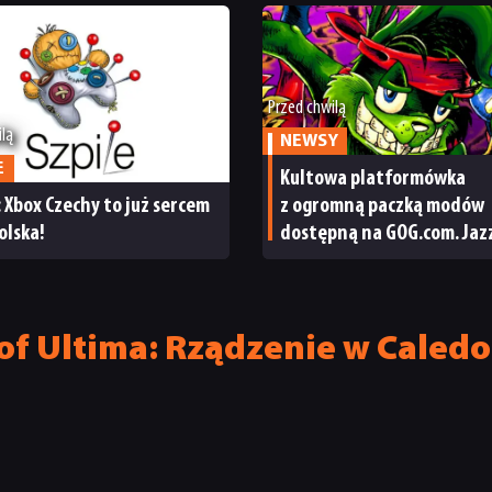
Przed chwilą
ilą
NEWSY
E
Kultowa platformówka
: Xbox Czechy to już sercem
z ogromną paczką modów
olska!
dostępną na GOG.com. Jaz
Jackrabbit 2 Plus pobierze
jednym kliknięciem
f Ultima: Rządzenie w Caledoni