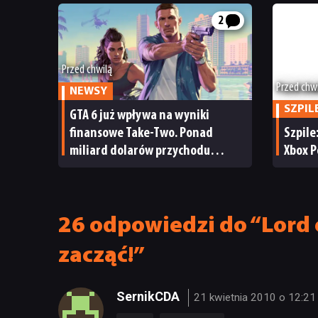
2
Przed chwilą
Przed chw
NEWSY
SZPIL
GTA 6 już wpływa na wyniki
finansowe Take-Two. Ponad
Szpile
miliard dolarów przychodu
Xbox P
i reakcja giełdy
26 odpowiedzi do “Lord o
zacząć!”
SernikCDA
21 kwietnia 2010 o 12:21