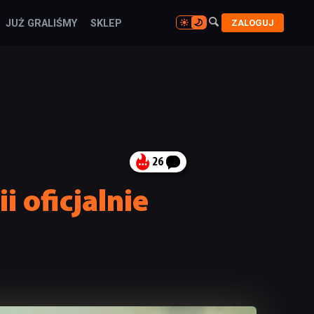

ZALOGUJ
JUŻ GRALIŚMY
SKLEP

26
 oficjalnie