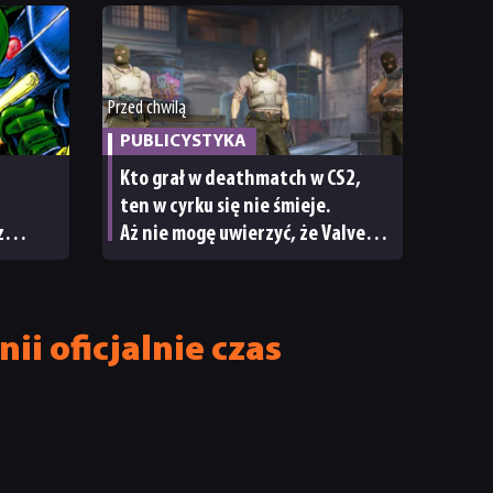
Przed chwilą
PUBLICYSTYKA
Kto grał w deathmatch w CS2,
ten w cyrku się nie śmieje.
z
Aż nie mogę uwierzyć, że Valve
cie
nic nie robi z tym burdelem
i oficjalnie czas