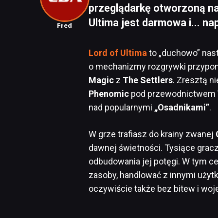
przeglądarkę otworzoną na 
Ultima jest darmowa i... na
Fred
Lord of Ultima
to „duchowo” nast
o mechanizmy rozgrywki przypom
Magic
z
The Settlers
. Zresztą n
Phenomic
pod przewodnictwem
nad popularnymi
„Osadnikami”
.
W grze trafiasz do krainy zwanej
dawnej świetności. Tysiące gracz
odbudowania jej potęgi. W tym ce
zasoby, handlować z innymi użytk
oczywiście także bez bitew i woj