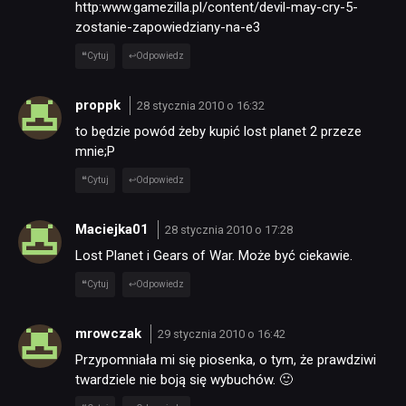
http:www.gamezilla.pl/content/devil-may-cry-5-
zostanie-zapowiedziany-na-e3
Cytuj
Odpowiedz
proppk
28 stycznia 2010 o 16:32
to będzie powód żeby kupić lost planet 2 przeze
mnie;P
Cytuj
Odpowiedz
Maciejka01
28 stycznia 2010 o 17:28
Lost Planet i Gears of War. Może być ciekawie.
Cytuj
Odpowiedz
mrowczak
29 stycznia 2010 o 16:42
Przypomniała mi się piosenka, o tym, że prawdziwi
twardziele nie boją się wybuchów. 🙂