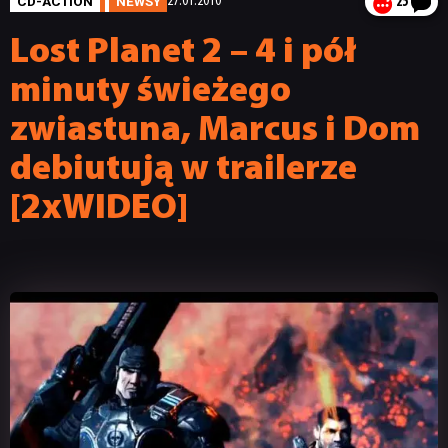
CD-ACTION
NEWSY
27.01.2010
25
Lost Planet 2 – 4 i pół
minuty świeżego
zwiastuna, Marcus i Dom
debiutują w trailerze
[2xWIDEO]