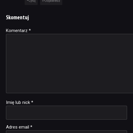
Cytuj
Odpowiedz
Skomentuj
Komentarz
Alternative:
*
Imię lub nick
*
Adres email
*