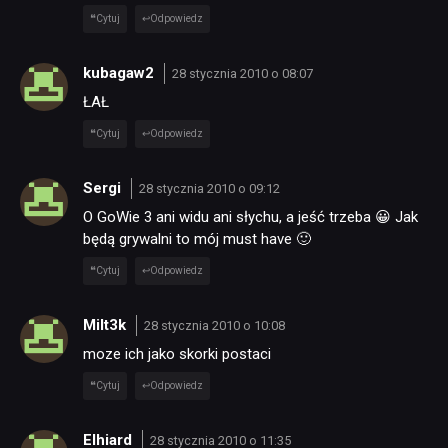
Cytuj
Odpowiedz
kubagaw2
28 stycznia 2010 o 08:07
ŁAŁ
Cytuj
Odpowiedz
Sergi
28 stycznia 2010 o 09:12
O GoWie 3 ani widu ani słychu, a jeść trzeba 😀 Jak
będą grywalni to mój must have 🙂
Cytuj
Odpowiedz
Milt3k
28 stycznia 2010 o 10:08
moze ich jako skorki postaci
Cytuj
Odpowiedz
Elhiard
28 stycznia 2010 o 11:35