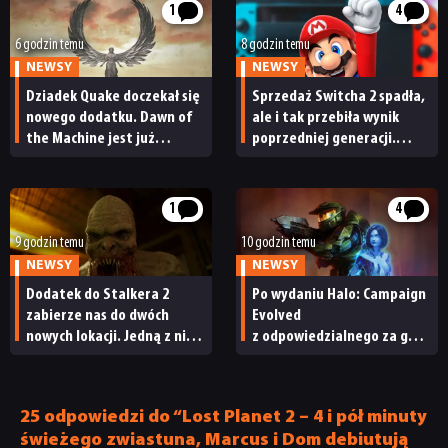
1
4
6 godzin temu
8 godzin temu
NEWSY
NEWSY
Dziadek Quake doczekał się
Sprzedaż Switcha 2 spadła,
nowego dodatku. Dawn of
ale i tak przebiła wynik
the Machine jest już
poprzedniej generacji.
dostępny
Nintendo ma powody
do radości
1
4
9 godzin temu
10 godzin temu
NEWSY
NEWSY
Dodatek do Stalkera 2
Po wydaniu Halo: Campaign
zabierze nas do dwóch
Evolved
nowych lokacji. Jedną z nich
z odpowiedzialnego za grę
seria obiecywała
studia zwolniono
od samego początku
pracowników
25 odpowiedzi do “Lost Planet 2 – 4 i pół minuty
świeżego zwiastuna, Marcus i Dom debiutują