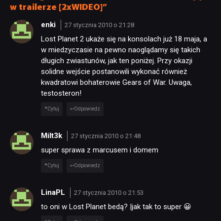
w trailerze [2xWIDEO]”
enki
27 stycznia 2010 o 21:28
Lost Planet 2 ukaże się na konsolach już 18 maja, a
w miedzyczasie na pewno naoglądamy się takich
długich zwiastunów, jak ten poniżej. Przy okazji
solidne wejście postanowili wykonać również
kwadratowi bohaterowie Gears of War. Uwaga,
testosteron!
Cytuj
Odpowiedz
Milt3k
27 stycznia 2010 o 21:48
super sprawa z marcusem i domem
Cytuj
Odpowiedz
LinaPL
27 stycznia 2010 o 21:53
to oni w Lost Planet bedą? |jak tak to super 😀