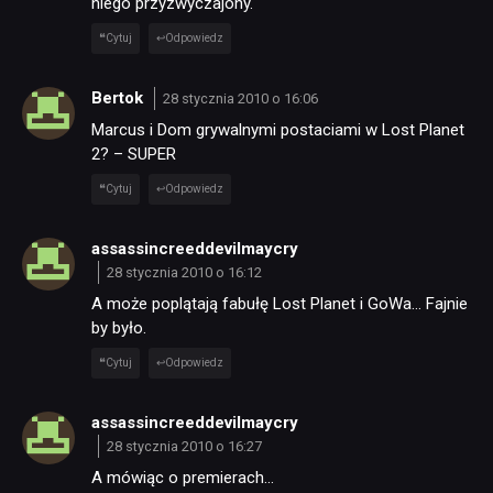
niego przyzwyczajony.
Cytuj
Odpowiedz
Bertok
28 stycznia 2010 o 16:06
Marcus i Dom grywalnymi postaciami w Lost Planet
2? – SUPER
Cytuj
Odpowiedz
assassincreeddevilmaycry
28 stycznia 2010 o 16:12
A może poplątają fabułę Lost Planet i GoWa… Fajnie
by było.
Cytuj
Odpowiedz
assassincreeddevilmaycry
28 stycznia 2010 o 16:27
A mówiąc o premierach…