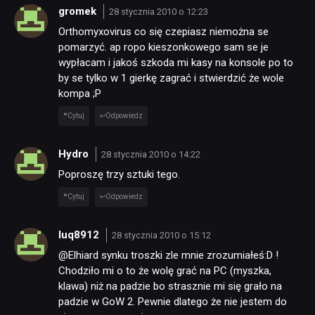
gromek
28 stycznia 2010 o 12:23
Orthomyxovirus co się czepiasz niemożna se
pomarzyć. ap ropo kieszonkowego sam se je
wypłacam i jakoś szkoda mi kasy na konsole po to
by se tylko w 1 gierkę zagrać i stwierdzić że wole
kompa ;P
Cytuj
Odpowiedz
Hydro
28 stycznia 2010 o 14:22
Poproszę trzy sztuki tego.
Cytuj
Odpowiedz
luq8912
28 stycznia 2010 o 15:12
@Elhiard synku troszki zle mnie zrozumiałeś:D !
Chodziło mi o to że wolę grać na PC (myszka,
klawa) niż na padzie bo strasznie mi się grało na
padzie w GoW 2. Pewnie dlatego że nie jestem do