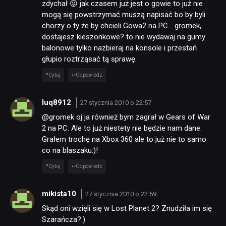
zdychał 😛 jak czasem już jest o gowie to już nie
mogą się powstrzymać muszą napisać bo by byli
chorzy o ty że by chcieli Gowa2 na PC… gromek,
dostajesz kieszonkowe? to nie wydawaj na gumy
balonowe tylko nazbieraj na konsole i przestań
głupio roztrząsać tą sprawę.
Cytuj
Odpowiedz
luq8912
27 stycznia 2010 o 22:57
@gromek oj ja również bym zagrał w Gears of War
2 na PC. Ale to już niestety nie będzie nam dane.
Grałem trochę na Xbox 360 ale to już nie to samo
co na blaszaku:)!
Cytuj
Odpowiedz
mikista10
27 stycznia 2010 o 22:59
Skąd oni wzięli się w Lost Planet 2? Znudziła im się
Szarańcza?:)