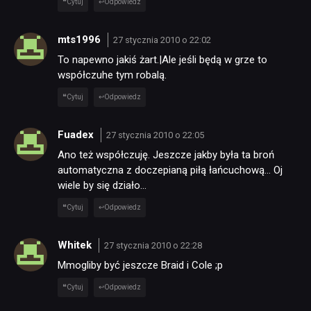
Cytuj
Odpowiedz
mts1996
27 stycznia 2010 o 22:02
To napewno jakiś żart.|Ale jeśli będą w grze to
współczuhe tym robalą.
Cytuj
Odpowiedz
Fuadex
27 stycznia 2010 o 22:05
Ano też współczuję. Jeszcze jakby była ta broń
automatyczna z doczepianą piłą łańcuchową… Oj
NEWSY
wiele by się działo…
Cytuj
Odpowiedz
RECENZJE
Whitek
27 stycznia 2010 o 22:28
Mmogliby być jeszcze Braid i Cole ;p
PUBLICYSTYKA
Cytuj
Odpowiedz