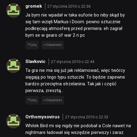
KULTURA
gromek
27 stycznia 2010 o 22:36
Ja bym nie wpadał w taka euforie bo niby skąd by
RETRO
się tam wzięli Markus i Doom. pewno sztucznie
podkręcają atmosferę przed premiera. eh zagrał
bym se w gears of war 2 n pc
TECHNOLOGIE
Cytuj
Odpowiedz
DYSKUSJE
Slavkovic
27 stycznia 2010 o 22:44
Ta gra nie ma się już jak reklamować, więc twórcy
sięgają po tego typu sztuczki. To będzie zapewne
JUŻ GRALIŚMY
bardzo przeciętna strzelanina. Tak jak i część
pierwsza, zresztą…
SKLEP
Cytuj
Odpowiedz
Orthomyxovirus
27 stycznia 2010 o 22:53
Whitek Bird mi się nigdy nie podobał a Cole nawet na
nightmare ładował się wszędzie pierwszy i zaraz