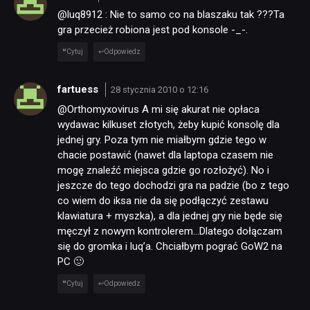
@luq8912 : Nie to samo co na blaszaku tak ???Ta
gra przecież robiona jest pod konsole -_-.
Cytuj
Odpowiedz
fartuess
28 stycznia 2010 o 12:16
@Orthomyxovirus A mi się akurat nie opłaca
wydawac kilkuset złotych, żeby kupić konsolę dla
jednej gry. Poza tym nie miałbym gdzie tego w
chacie postawić (nawet dla laptopa czasem nie
mogę znaleźć miejsca gdzie go rozłożyć). No i
jeszcze do tego dochodzi gra na padzie (bo z tego
co wiem do iksa nie da się podłączyć zestawu
klawiatura + myszka), a dla jednej gry nie będe się
męczył z nowym kontrolerem…Dlatego dołączam
się do gromka i luq’a. Chciałbym pograć GoW2 na
PC 🙂
Cytuj
Odpowiedz